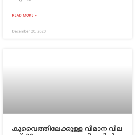
READ MORE »
December 20, 2020
കു​വൈ​ത്തി​ലേ​ക്കുള്ള വി​മാ​ന വി​ല​