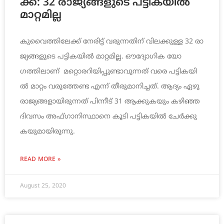
ക്ക്​: 32 രാ​ജ്യ​ങ്ങ​ളു​ടെ പ​ട്ടി​ക​യി​ല്‍
മാ​റ്റ​മി​ല്ല
കു​വൈ​ത്തി​ലേ​ക്ക്​ നേ​രി​ട്ട്​ വ​രു​ന്ന​തി​ന്​ വി​ല​ക്കു​ള്ള 32 രാ​
ജ്യ​ങ്ങ​ളു​ടെ പ​ട്ടി​ക​യി​ല്‍ മാ​റ്റ​മി​ല്ല. ഔദ്യോഗിക യോ​
ഗത്തിലാണ് ​ മ​റ്റൊ​ര​റി​യി​പ്പു​ണ്ടാ​വു​ന്ന​ത്​ വ​രെ പ​ട്ടി​ക​യി​
ല്‍ മാ​റ്റം വ​രു​ത്തേ​ണ്ട എ​ന്ന്​ തീ​രു​മാ​നി​ച്ച​ത്. ആ​ദ്യം ഏ​ഴു​
രാ​ജ്യ​ങ്ങ​ളാ​യി​രു​ന്ന​ത്​ പി​ന്നീ​ട്​ 31 ആ​ക്കു​ക​യും ക​ഴി​ഞ്ഞ
ദി​വ​സം അ​ഫ്​​ഗാ​നി​സ്ഥാ​നെ കൂ​ടി പ​ട്ടി​ക​യി​ല്‍ ചേ​ര്‍​ക്കു​
ക​യു​മാ​യി​രു​ന്നു.
READ MORE »
August 25, 2020