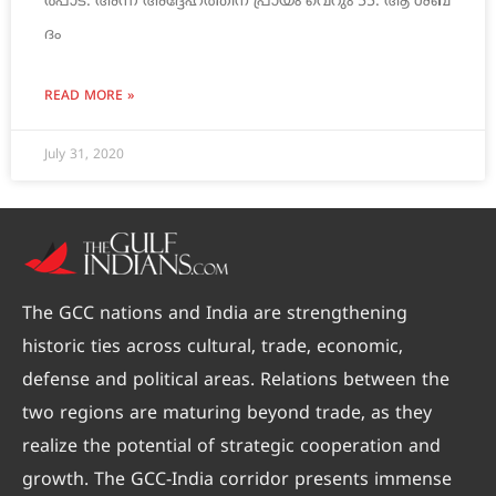
ര്‍​പാ​ട്. അ​ന്ന് അദ്ദേഹത്തിന് പ്രാ​യം വെ​റും 55. ആ ​ശ​ബ്‍​
ദം
READ MORE »
July 31, 2020
The GCC nations and India are strengthening
historic ties across cultural, trade, economic,
defense and political areas. Relations between the
two regions are maturing beyond trade, as they
realize the potential of strategic cooperation and
growth. The GCC-India corridor presents immense