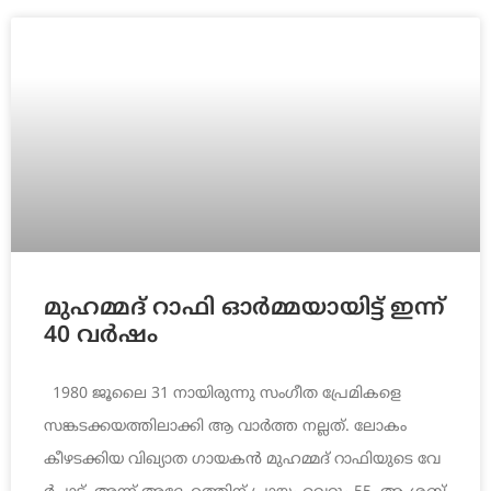
മുഹമ്മദ് റാ​ഫി ഓര്‍മ്മയായിട്ട് ഇന്ന്
40 വ​ര്‍​ഷം
1980 ജൂ​ലൈ 31 നാ​യിരുന്നു സംഗീത പ്രേമികളെ
സങ്കടക്കയത്തിലാക്കി ആ വാര്‍ത്ത നല്ലത്. ലോ​കം
കീഴടക്കിയ വി​ഖ്യാ​ത ഗാ​യ​ക​ന്‍ മു​ഹ​മ്മ​ദ് റാഫി​യു​ടെ വേ​