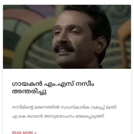
ഗായകന്‍ എം.എസ് നസീം
അന്തരിച്ചു
നസീമിന്റെ മരണത്തില്‍ സാംസ്‌കാരിക വകുപ്പ് മന്ത്രി
എ.കെ ബാലന്‍ അനുശോചനം രേഖപ്പെടുത്തി
READ MORE »