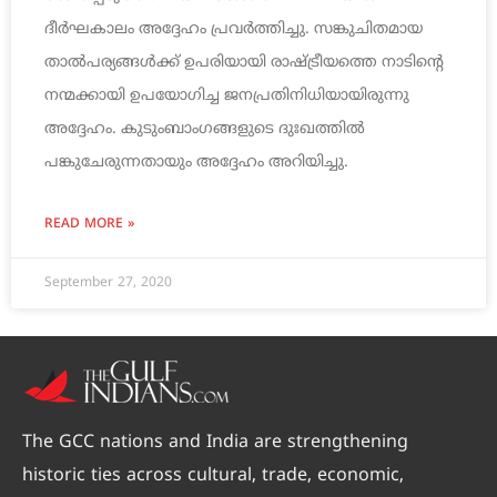
ദീർഘകാലം അദ്ദേഹം പ്രവർത്തിച്ചു. സങ്കുചിതമായ
താൽപര്യങ്ങൾക്ക് ഉപരിയായി രാഷ്ട്രീയത്തെ നാടിന്റെ
നന്മക്കായി ഉപയോഗിച്ച ജനപ്രതിനിധിയായിരുന്നു
അദ്ദേഹം. കുടുംബാംഗങ്ങളുടെ ദുഃഖത്തിൽ
പങ്കുചേരുന്നതായും അദ്ദേഹം അറിയിച്ചു.
READ MORE »
September 27, 2020
The GCC nations and India are strengthening
historic ties across cultural, trade, economic,