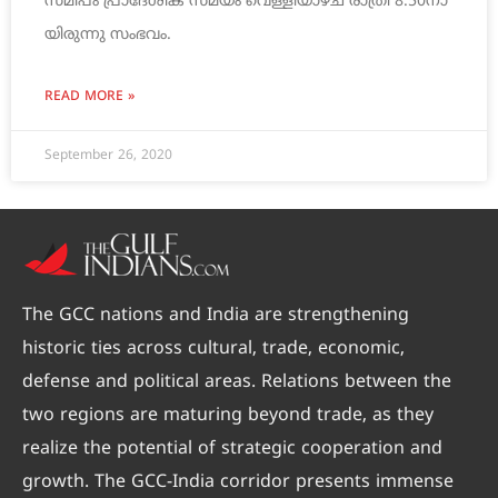
സ​മീ​പം പ്രാ​ദേ​ശി​ക സമ​യം വെ​ള്ളി​യാ​ഴ്ച രാ​ത്രി 8.50നാ​
യി​രു​ന്നു സം​ഭ​വം.
READ MORE »
September 26, 2020
The GCC nations and India are strengthening
historic ties across cultural, trade, economic,
defense and political areas. Relations between the
two regions are maturing beyond trade, as they
realize the potential of strategic cooperation and
growth. The GCC-India corridor presents immense