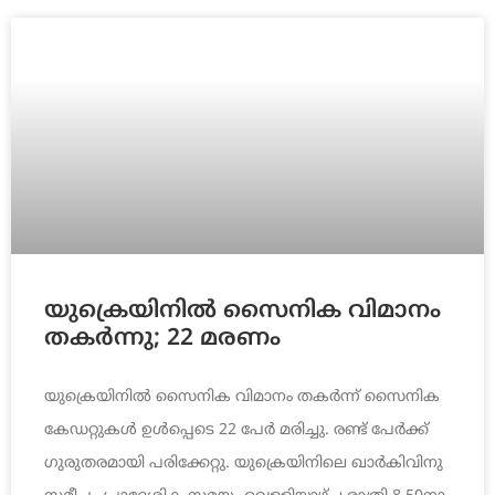
യു​ക്രെ​യി​നി​ൽ സൈ​നി​ക വി​മാ​നം
ത​ക​ർ​ന്നു; 22 മരണം
യു​ക്രെ​യി​നി​ൽ സൈ​നി​ക വി​മാ​നം ത​ക​ർ​ന്ന് സൈ​നി​ക
കേഡ​റ്റു​ക​ൾ ഉ​ൾ​പ്പെ​ടെ 22 പേ​ർ മ​രി​ച്ചു. ര​ണ്ട് പേ​ർ​ക്ക്
ഗു​രു​ത​ര​മാ​യി പരി​ക്കേ​റ്റു. യു​ക്രെ​യി​നി​ലെ ഖാ​ർ​കി​വി​നു