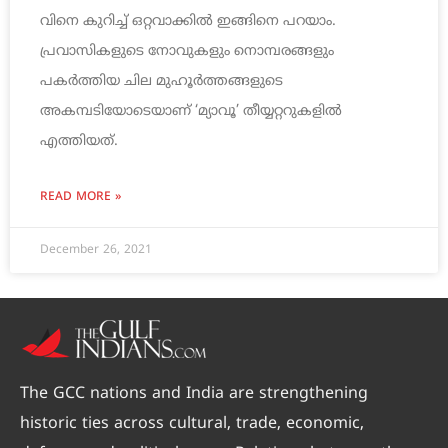
വിനെ കുറിച്ച് ഒറ്റവാക്കില്‍ ഇങ്ങിനെ പറയാം.
പ്രവാസികളുടെ നോവുകളും നൊമ്പരങ്ങളും
പകര്‍ത്തിയ ചില മുഹൂര്‍ത്തങ്ങളുടെ
അകമ്പടിയോടെയാണ് ‘മ്യാവൂ’ തീയ്യറ്ററുകളില്‍
എത്തിയത്.
READ MORE »
December 26, 2021
The GCC nations and India are strengthening
historic ties across cultural, trade, economic,