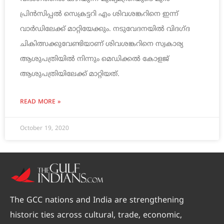
പ്രിൻസിപ്പൽ സെക്രട്ടറി എം ശിവശങ്കറിനെ ഇന്ന്
വാർഡിലേക്ക് മാറ്റിയേക്കും. നടുവേദനയിൽ വിദഗ്ദ
ചികിത്സക്കുവേണ്ടിയാണ് ശിവശങ്കറിനെ സ്വകാര്യ
ആശുപത്രിയിൽ നിന്നും മെഡിക്കൽ കോളജ്
ആശുപത്രിയിലേക്ക് മാറ്റിയത്.
READ MORE »
October 19, 2020
The GCC nations and India are strengthening
historic ties across cultural, trade, economic,