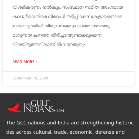
വിശദീകരണം നൽകും. സംസ്ഥാന സമിതി അംഗമായ
കമറുദ്ദീനെതിരെ നിരവധി തട്ടിപ്പ് കേസുകളായതോടെ
ഇക്കാര്യത്തിൽ തീരുമാനമെടുക്കാതെ ഒഴിഞ്ഞു
മാറുന്നത് കനത്ത തിരിച്ചടിയുണ്ടാക്കുമെന്ന
വിലയിരുത്തലിലാണ് ലീഗ് നേതൃത്വം.
READ MORE »
September 10, 2020
The GCC nations and India are strengthening historic
ties across cultural, trade, economic, defense and