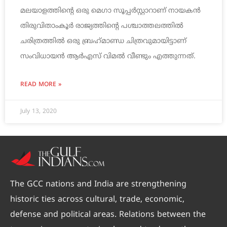
മലയാളത്തിന്‍റെ ഒരു മെഗാ സൂപ്പർസ്റ്റാറാണ് നായകൻ
തിരുവിതാംകൂര്‍ രാജ്യത്തിന്‍റെ പശ്ചാത്തലത്തില്‍
ചരിത്രത്തില്‍ ഒരു ബ്രഹ്‌മാണ്ഡ ചിത്രവുമായിട്ടാണ്
സംവിധായൻ ആർഎസ് വിമൽ വീണ്ടും എത്തുന്നത്.
READ MORE »
July 13, 2020
The GCC nations and India are strengthening
historic ties across cultural, trade, economic,
defense and political areas. Relations between the