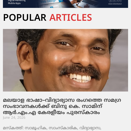
POPULAR
ARTICLES
മലയാള ഭാഷാ–വിദ്യാഭ്യാസ രംഗത്തെ സമഗ്ര
സംഭാവനകൾക്ക് ബിനു കെ. സാമിന്
ആർ.എം.എ കേരളീയം പുരസ്‌കാരം
June 24, 2026
മസ്കത്ത്: സാമൂഹിക, സാംസ്‌കാരിക, വിദ്യാഭ്യാസ,