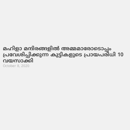
മഹിളാ മന്ദിരങ്ങളില്‍ അമ്മമാരോടൊപ്പം
പ്രവേശിപ്പിക്കുന്ന കുട്ടികളുടെ പ്രായപരിധി 10
വയസാക്കി
October 8, 2020