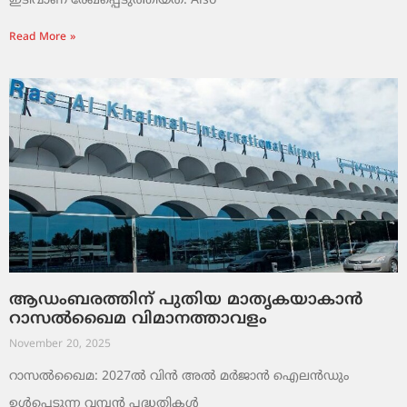
ഇടിവാണ് രേഖപ്പെടുത്തിയത്. Also
Read More »
ആഡംബരത്തിന് പുതിയ മാതൃകയാകാൻ
റാസൽഖൈമ വിമാനത്താവളം
November 20, 2025
റാസൽഖൈമ: 2027ൽ വിൻ അൽ മർജാൻ ഐലൻഡും
ഉൾപ്പെടുന്ന വമ്പൻ പദ്ധതികൾ