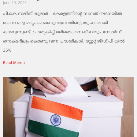
June 19, 2026
പി.കെ സജിത് കുമാര്‍ : കേരളത്തിന്റെ സമ്പത് ഘടനയിൽ
തന്നെ ഒരു മാറ്റം കൊണ്ടുവരുന്നതിന്റെ തുടക്കമായി
കാണുന്നുണ്ട്. പ്രത്യേകിച്ച് മരിടൈം സെക്ടറിലും, ഗോൾഡ്
സെക്ടറിലും കൊണ്ടു വന്ന പദ്ധതികൾ. സ്റ്റേറ്റ് ജിഡിപി യിൽ
35%
Read More »