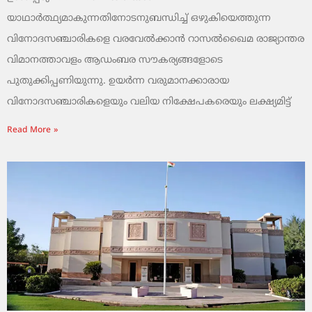
യാഥാർത്ഥ്യമാകുന്നതിനോടനുബന്ധിച്ച് ഒഴുകിയെത്തുന്ന
വിനോദസഞ്ചാരികളെ വരവേൽക്കാൻ റാസൽഖൈമ രാജ്യാന്തര
വിമാനത്താവളം ആഡംബര സൗകര്യങ്ങളോടെ
പുതുക്കിപ്പണിയുന്നു. ഉയർന്ന വരുമാനക്കാരായ
വിനോദസഞ്ചാരികളെയും വലിയ നിക്ഷേപകരെയും ലക്ഷ്യമിട്ട്
Read More »