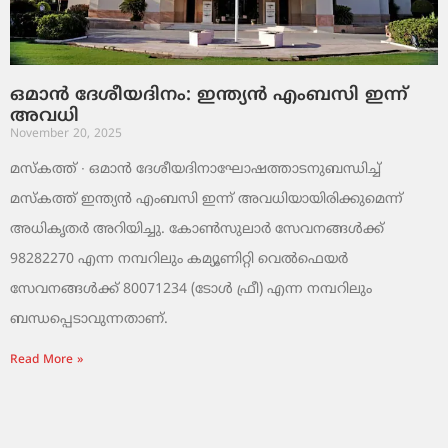
ഒമാൻ ദേശീയദിനം: ഇന്ത്യൻ എംബസി ഇന്ന്
അവധി
November 20, 2025
മസ്‌കത്ത് ∙ ഒമാൻ ദേശീയദിനാഘോഷത്താടനുബന്ധിച്ച്
മസ്‌കത്ത് ഇന്ത്യൻ എംബസി ഇന്ന് അവധിയായിരിക്കുമെന്ന്
അധികൃതർ അറിയിച്ചു. കോൺസുലാർ സേവനങ്ങൾക്ക്
98282270 എന്ന നമ്പറിലും കമ്യൂണിറ്റി വെൽഫെയർ
സേവനങ്ങൾക്ക് 80071234 (ടോൾ ഫ്രീ) എന്ന നമ്പറിലും
ബന്ധപ്പെടാവുന്നതാണ്.
Read More »