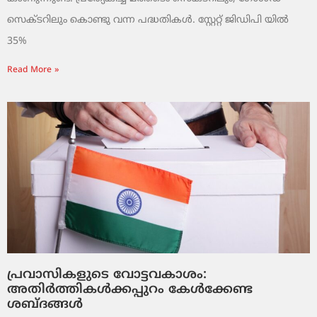
സെക്ടറിലും കൊണ്ടു വന്ന പദ്ധതികൾ. സ്റ്റേറ്റ് ജിഡിപി യിൽ
35%
Read More »
പ്രവാസികളുടെ വോട്ടവകാശം:
അതിർത്തികൾക്കപ്പുറം കേൾക്കേണ്ട
ശബ്ദങ്ങൾ