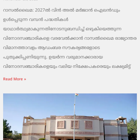
റാസൽഖൈമ: 2027ൽ വിൻ അൽ മർജാൻ ഐലൻഡും
ഉൾപ്പെടുന്ന വമ്പൻ പദ്ധതികൾ
യാഥാർത്ഥ്യമാകുന്നതിനോടനുബന്ധിച്ച് ഒഴുകിയെത്തുന്ന
വിനോദസഞ്ചാരികളെ വരവേൽക്കാൻ റാസൽഖൈമ രാജ്യാന്തര
വിമാനത്താവളം ആഡംബര സൗകര്യങ്ങളോടെ
പുതുക്കിപ്പണിയുന്നു. ഉയർന്ന വരുമാനക്കാരായ
വിനോദസഞ്ചാരികളെയും വലിയ നിക്ഷേപകരെയും ലക്ഷ്യമിട്ട്
Read More »