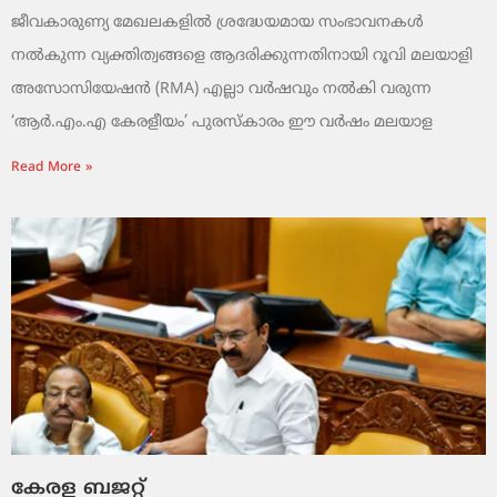
ജീവകാരുണ്യ മേഖലകളിൽ ശ്രദ്ധേയമായ സംഭാവനകൾ
നൽകുന്ന വ്യക്തിത്വങ്ങളെ ആദരിക്കുന്നതിനായി റൂവി മലയാളി
അസോസിയേഷൻ (RMA) എല്ലാ വർഷവും നൽകി വരുന്ന
‘ആർ.എം.എ കേരളീയം’ പുരസ്‌കാരം ഈ വർഷം മലയാള
Read More »
കേരള ബജറ്റ്