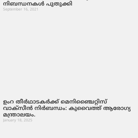
നിബന്ധനകള്‍ പുതുക്കി
September 16, 2021
ഉംറ തീർഥാടകർക്ക് മെനിഞ്ചൈറ്റിസ്
വാക്സീൻ നിർബന്ധം: കുവൈത്ത് ആരോഗ്യ
മന്ത്രാലയം.
January 18, 2025