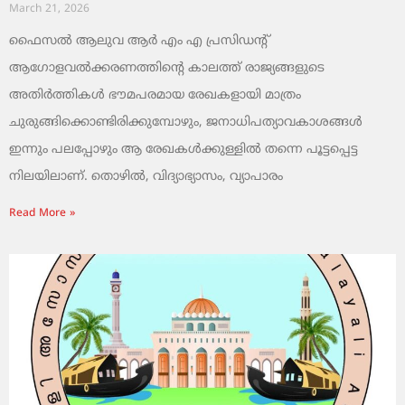
March 21, 2026
ഫൈസൽ ആലുവ ആർ എം എ പ്രസിഡന്റ്
ആഗോളവൽക്കരണത്തിന്റെ കാലത്ത് രാജ്യങ്ങളുടെ
അതിർത്തികൾ ഭൗമപരമായ രേഖകളായി മാത്രം
ചുരുങ്ങിക്കൊണ്ടിരിക്കുമ്പോഴും, ജനാധിപത്യാവകാശങ്ങൾ
ഇന്നും പലപ്പോഴും ആ രേഖകൾക്കുള്ളിൽ തന്നെ പൂട്ടപ്പെട്ട
നിലയിലാണ്. തൊഴിൽ, വിദ്യാഭ്യാസം, വ്യാപാരം
Read More »