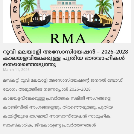
റൂവി മലയാളി അസോസിയേഷൻ – 2026–2028
കാലയളവിലേക്കുള്ള പുതിയ ഭാരവാഹികൾ
തെരെഞ്ഞെടുത്തു
March 11, 2026
മസ്കറ്റ്: റൂവി മലയാളി അസോസിയേഷന്റെ ജനറൽ ബോഡി
യോഗം അടുത്തിടെ നടന്നപ്പോൾ 2026–2028
കാലയളവിലേക്കുള്ള പ്രവർത്തക സമിതി അംഗങ്ങളെ
കൗൺസിൽ അംഗങ്ങളെയും തിരഞ്ഞെടുത്തു. പുതിയ
കമ്മിറ്റിയുടെ ഭാഗമായി അസോസിയേഷൻ സാമൂഹിക,
സാംസ്‌കാരിക, ജീവകാരുണ്യ പ്രവർത്തനങ്ങൾ