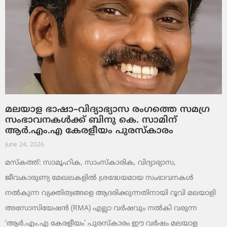
മലയാള ഭാഷാ–വിദ്യാഭ്യാസ രംഗത്തെ സമഗ്ര
സംഭാവനകൾക്ക് ബിനു കെ. സാമിന്
ആർ.എം.എ കേരളീയം പുരസ്‌കാരം
June 24, 2026
മസ്കത്ത്: സാമൂഹിക, സാംസ്‌കാരിക, വിദ്യാഭ്യാസ,
ജീവകാരുണ്യ മേഖലകളിൽ ശ്രദ്ധേയമായ സംഭാവനകൾ
നൽകുന്ന വ്യക്തിത്വങ്ങളെ ആദരിക്കുന്നതിനായി റൂവി മലയാളി
അസോസിയേഷൻ (RMA) എല്ലാ വർഷവും നൽകി വരുന്ന
‘ആർ.എം.എ കേരളീയം’ പുരസ്‌കാരം ഈ വർഷം മലയാള