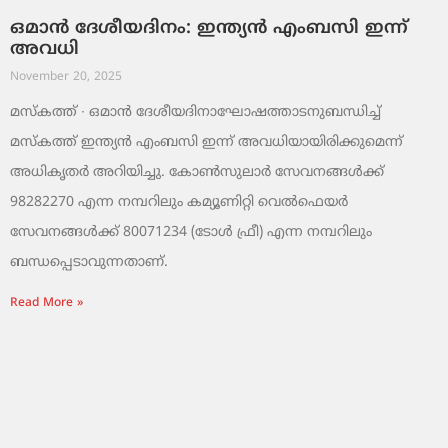
ഒമാൻ ദേശീയദിനം: ഇന്ത്യൻ എംബസി ഇന്ന്
അവധി
November 20, 2025
മസ്‌കത്ത് ∙ ഒമാൻ ദേശീയദിനാഘോഷത്താടനുബന്ധിച്ച്
മസ്‌കത്ത് ഇന്ത്യൻ എംബസി ഇന്ന് അവധിയായിരിക്കുമെന്ന്
അധികൃതർ അറിയിച്ചു. കോൺസുലാർ സേവനങ്ങൾക്ക്
98282270 എന്ന നമ്പറിലും കമ്യൂണിറ്റി വെൽഫെയർ
സേവനങ്ങൾക്ക് 80071234 (ടോൾ ഫ്രീ) എന്ന നമ്പറിലും
ബന്ധപ്പെടാവുന്നതാണ്.
Read More »