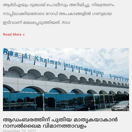
ആർടിഎയും ദുബായ് പൊലീസും അറിയിച്ചു. നിയന്ത്രണം
നടപ്പിലാക്കിയതോടെ റോഡ് അപകടങ്ങളിൽ ഗണ്യമായ
ഇടിവാണ് രേഖപ്പെടുത്തിയത്. Also
Read More »
ആഡംബരത്തിന് പുതിയ മാതൃകയാകാൻ
റാസൽഖൈമ വിമാനത്താവളം
November 20, 2025