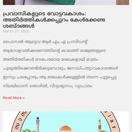
പ്രവാസികളുടെ വോട്ടവകാശം:
അതിർത്തികൾക്കപ്പുറം കേൾക്കേണ്ട
ശബ്ദങ്ങൾ
March 21, 2026
ഫൈസൽ ആലുവ ആർ എം എ പ്രസിഡന്റ്
ആഗോളവൽക്കരണത്തിന്റെ കാലത്ത് രാജ്യങ്ങളുടെ
അതിർത്തികൾ ഭൗമപരമായ രേഖകളായി മാത്രം
ചുരുങ്ങിക്കൊണ്ടിരിക്കുമ്പോഴും, ജനാധിപത്യാവകാശങ്ങൾ
ഇന്നും പലപ്പോഴും ആ രേഖകൾക്കുള്ളിൽ തന്നെ പൂട്ടപ്പെട്ട
നിലയിലാണ്. തൊഴിൽ, വിദ്യാഭ്യാസം, വ്യാപാരം
Read More »