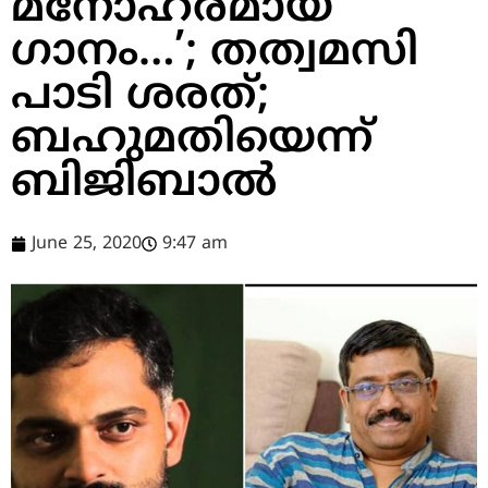
മനോഹരമായ
ഗാനം…’; തത്വമസി
പാടി ശരത്;
ബഹുമതിയെന്ന്
ബിജിബാല്‍
June 25, 2020
9:47 am