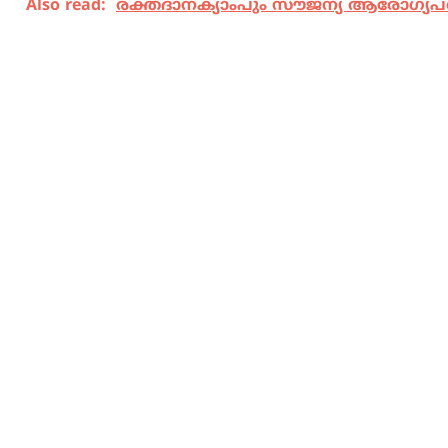
Also read:
രക്തദാനക്യാംപും സൗജന്യ ആരോഗ്യ