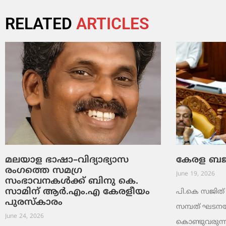
RELATED
ARTICLES
മലയാള ഭാഷാ–വിദ്യാഭ്യാസ
കേരള ബജറ്
രംഗത്തെ സമഗ്ര
June 19, 2026
സംഭാവനകൾക്ക് ബിനു കെ.
സാമിന് ആർ.എം.എ കേരളീയം
പി.കെ സജിത് ക
പുരസ്‌കാരം
സമ്പത് ഘടനയി
June 24, 2026
കൊണ്ടുവരുന്ന