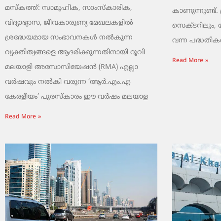
മസ്കത്ത്: സാമൂഹിക, സാംസ്‌കാരിക,
കാണുന്നുണ്ട്. 
വിദ്യാഭ്യാസ, ജീവകാരുണ്യ മേഖലകളിൽ
സെക്ടറിലും,
ശ്രദ്ധേയമായ സംഭാവനകൾ നൽകുന്ന
വന്ന പദ്ധതികൾ.
വ്യക്തിത്വങ്ങളെ ആദരിക്കുന്നതിനായി റൂവി
Read More »
മലയാളി അസോസിയേഷൻ (RMA) എല്ലാ
വർഷവും നൽകി വരുന്ന ‘ആർ.എം.എ
കേരളീയം’ പുരസ്‌കാരം ഈ വർഷം മലയാള
Read More »