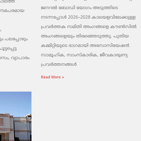
ാലത്ത്
ജനറൽ ബോഡി യോഗം അടുത്തിടെ
 ഭൗമപരമായ
നടന്നപ്പോൾ 2026–2028 കാലയളവിലേക്കുള്ള
പ്രവർത്തക സമിതി അംഗങ്ങളെ കൗൺസിൽ
,
അംഗങ്ങളെയും തിരഞ്ഞെടുത്തു. പുതിയ
ം പലപ്പോഴും
കമ്മിറ്റിയുടെ ഭാഗമായി അസോസിയേഷൻ
ടപ്പെട്ട
സാമൂഹിക, സാംസ്‌കാരിക, ജീവകാരുണ്യ
ാസം, വ്യാപാരം
പ്രവർത്തനങ്ങൾ
Read More »