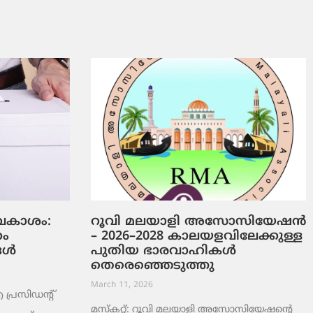
ടവകാശം:
റൂവി മലയാളി അസോസിയേഷൻ
റം
– 2026–2028 കാലയളവിലേക്കുള്ള
ങൾ
പുതിയ ഭാരവാഹികൾ
തെരെഞ്ഞെടുത്തു
March 11, 2026
രസിഡന്റ്
മസ്കറ്റ്: റൂവി മലയാളി അസോസിയേഷന്റെ