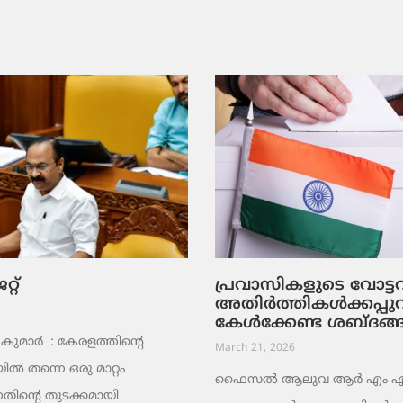
റ്
പ്രവാസികളുടെ വോട്
അതിർത്തികൾക്കപ്പു
കേൾക്കേണ്ട ശബ്ദങ്
ുമാര്‍ : കേരളത്തിന്റെ
March 21, 2026
ൽ തന്നെ ഒരു മാറ്റം
ഫൈസൽ ആലുവ ആർ എം എ പ്
തിന്റെ തുടക്കമായി