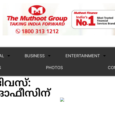
AL
BUSINESS
ENTERTAINMENT
S
PHOTOS
CO
ദിവസ്:
് ഓഫീസിന്