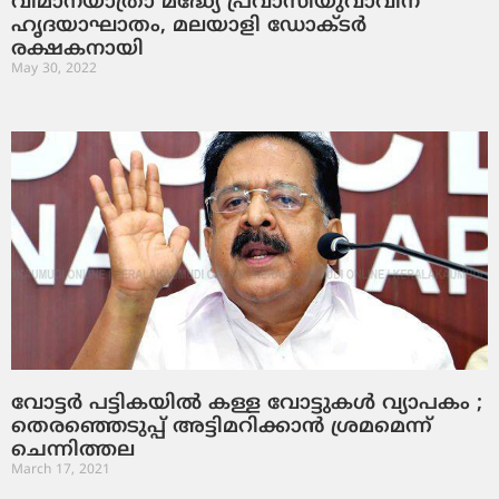
വിമാനയാത്രാ മദ്ധ്യേ പ്രവാസിയുവാവിന്
ഹൃദയാഘാതം, മലയാളി ഡോക്ടര്‍
രക്ഷകനായി
May 30, 2022
വോട്ടര്‍ പട്ടികയില്‍ കള്ള വോട്ടുകള്‍ വ്യാപകം ;
തെരഞ്ഞെടുപ്പ് അട്ടിമറിക്കാന്‍ ശ്രമമെന്ന്
ചെന്നിത്തല
March 17, 2021