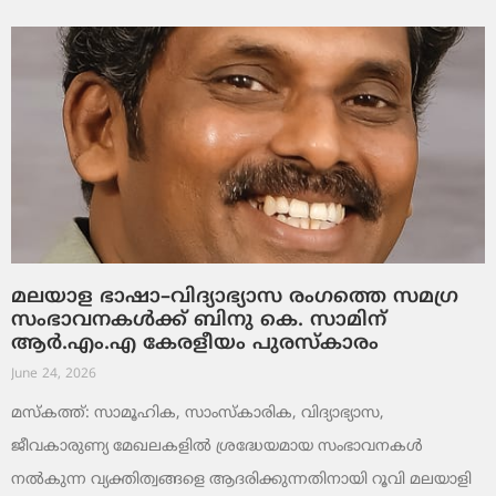
മലയാള ഭാഷാ–വിദ്യാഭ്യാസ രംഗത്തെ സമഗ്ര
സംഭാവനകൾക്ക് ബിനു കെ. സാമിന്
ആർ.എം.എ കേരളീയം പുരസ്‌കാരം
June 24, 2026
മസ്കത്ത്: സാമൂഹിക, സാംസ്‌കാരിക, വിദ്യാഭ്യാസ,
ജീവകാരുണ്യ മേഖലകളിൽ ശ്രദ്ധേയമായ സംഭാവനകൾ
നൽകുന്ന വ്യക്തിത്വങ്ങളെ ആദരിക്കുന്നതിനായി റൂവി മലയാളി