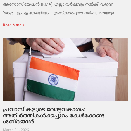
അസോസിയേഷൻ (RMA) എല്ലാ വർഷവും നൽകി വരുന്ന
‘ആർ.എം.എ കേരളീയം’ പുരസ്‌കാരം ഈ വർഷം മലയാള
Read More »
പ്രവാസികളുടെ വോട്ടവകാശം:
അതിർത്തികൾക്കപ്പുറം കേൾക്കേണ്ട
ശബ്ദങ്ങൾ
March 21, 2026