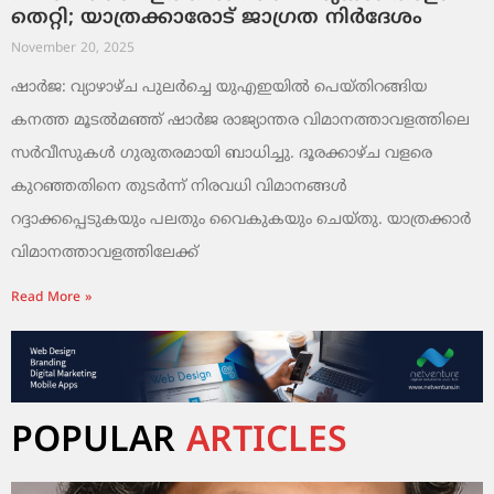
തെറ്റി; യാത്രക്കാരോട് ജാഗ്രത നിർദേശം
November 20, 2025
ഷാർജ: വ്യാഴാഴ്ച പുലർച്ചെ യുഎഇയിൽ പെയ്തിറങ്ങിയ
കനത്ത മൂടൽമഞ്ഞ് ഷാർജ രാജ്യാന്തര വിമാനത്താവളത്തിലെ
സർവീസുകൾ ഗുരുതരമായി ബാധിച്ചു. ദൂരക്കാഴ്ച വളരെ
കുറഞ്ഞതിനെ തുടർന്ന് നിരവധി വിമാനങ്ങൾ
റദ്ദാക്കപ്പെടുകയും പലതും വൈകുകയും ചെയ്തു. യാത്രക്കാർ
വിമാനത്താവളത്തിലേക്ക്
Read More »
POPULAR
ARTICLES