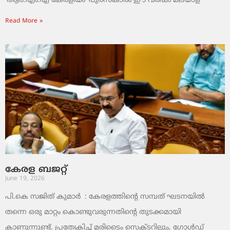
‘ആർ.എം.എ കേരളീയം’ പുരസ്‌കാരം ഈ വർഷം മലയാള
Read More »
കേരള ബജറ്റ്
June 19, 2026
പി.കെ സജിത് കുമാര്‍ : കേരളത്തിന്റെ സമ്പത് ഘടനയിൽ
തന്നെ ഒരു മാറ്റം കൊണ്ടുവരുന്നതിന്റെ തുടക്കമായി
കാണുന്നുണ്ട്. പ്രത്യേകിച്ച് മരിടൈം സെക്ടറിലും, ഗോൾഡ്