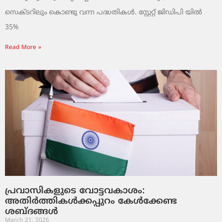
സെക്ടറിലും കൊണ്ടു വന്ന പദ്ധതികൾ. സ്റ്റേറ്റ് ജിഡിപി യിൽ
35%
Read More »
പ്രവാസികളുടെ വോട്ടവകാശം:
അതിർത്തികൾക്കപ്പുറം കേൾക്കേണ്ട
ശബ്ദങ്ങൾ
March 21, 2026