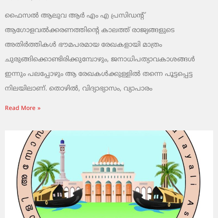
ഫൈസൽ ആലുവ ആർ എം എ പ്രസിഡന്റ്
ആഗോളവൽക്കരണത്തിന്റെ കാലത്ത് രാജ്യങ്ങളുടെ
അതിർത്തികൾ ഭൗമപരമായ രേഖകളായി മാത്രം
ചുരുങ്ങിക്കൊണ്ടിരിക്കുമ്പോഴും, ജനാധിപത്യാവകാശങ്ങൾ
ഇന്നും പലപ്പോഴും ആ രേഖകൾക്കുള്ളിൽ തന്നെ പൂട്ടപ്പെട്ട
നിലയിലാണ്. തൊഴിൽ, വിദ്യാഭ്യാസം, വ്യാപാരം
Read More »