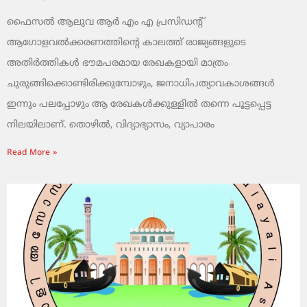
ഫൈസൽ ആലുവ ആർ എം എ പ്രസിഡന്റ്
ആഗോളവൽക്കരണത്തിന്റെ കാലത്ത് രാജ്യങ്ങളുടെ
അതിർത്തികൾ ഭൗമപരമായ രേഖകളായി മാത്രം
ചുരുങ്ങിക്കൊണ്ടിരിക്കുമ്പോഴും, ജനാധിപത്യാവകാശങ്ങൾ
ഇന്നും പലപ്പോഴും ആ രേഖകൾക്കുള്ളിൽ തന്നെ പൂട്ടപ്പെട്ട
നിലയിലാണ്. തൊഴിൽ, വിദ്യാഭ്യാസം, വ്യാപാരം
Read More »