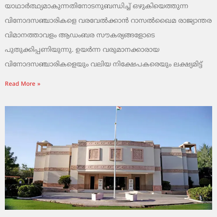
യാഥാർത്ഥ്യമാകുന്നതിനോടനുബന്ധിച്ച് ഒഴുകിയെത്തുന്ന
വിനോദസഞ്ചാരികളെ വരവേൽക്കാൻ റാസൽഖൈമ രാജ്യാന്തര
വിമാനത്താവളം ആഡംബര സൗകര്യങ്ങളോടെ
പുതുക്കിപ്പണിയുന്നു. ഉയർന്ന വരുമാനക്കാരായ
വിനോദസഞ്ചാരികളെയും വലിയ നിക്ഷേപകരെയും ലക്ഷ്യമിട്ട്
Read More »