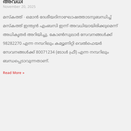
അവധി
November 20, 2025
മസ്‌കത്ത് ∙ ഒമാൻ ദേശീയദിനാഘോഷത്താടനുബന്ധിച്ച്
മസ്‌കത്ത് ഇന്ത്യൻ എംബസി ഇന്ന് അവധിയായിരിക്കുമെന്ന്
അധികൃതർ അറിയിച്ചു. കോൺസുലാർ സേവനങ്ങൾക്ക്
98282270 എന്ന നമ്പറിലും കമ്യൂണിറ്റി വെൽഫെയർ
സേവനങ്ങൾക്ക് 80071234 (ടോൾ ഫ്രീ) എന്ന നമ്പറിലും
ബന്ധപ്പെടാവുന്നതാണ്.
Read More »