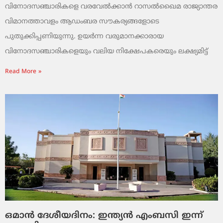
വിനോദസഞ്ചാരികളെ വരവേൽക്കാൻ റാസൽഖൈമ രാജ്യാന്തര
വിമാനത്താവളം ആഡംബര സൗകര്യങ്ങളോടെ
പുതുക്കിപ്പണിയുന്നു. ഉയർന്ന വരുമാനക്കാരായ
വിനോദസഞ്ചാരികളെയും വലിയ നിക്ഷേപകരെയും ലക്ഷ്യമിട്ട്
Read More »
ഒമാൻ ദേശീയദിനം: ഇന്ത്യൻ എംബസി ഇന്ന്