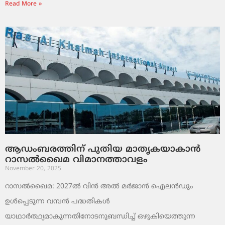
Read More »
ആഡംബരത്തിന് പുതിയ മാതൃകയാകാൻ
റാസൽഖൈമ വിമാനത്താവളം
November 20, 2025
റാസൽഖൈമ: 2027ൽ വിൻ അൽ മർജാൻ ഐലൻഡും
ഉൾപ്പെടുന്ന വമ്പൻ പദ്ധതികൾ
യാഥാർത്ഥ്യമാകുന്നതിനോടനുബന്ധിച്ച് ഒഴുകിയെത്തുന്ന