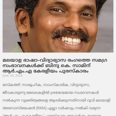
മലയാള ഭാഷാ–വിദ്യാഭ്യാസ രംഗത്തെ സമഗ്ര
സംഭാവനകൾക്ക് ബിനു കെ. സാമിന്
ആർ.എം.എ കേരളീയം പുരസ്‌കാരം
June 24, 2026
മസ്കത്ത്: സാമൂഹിക, സാംസ്‌കാരിക, വിദ്യാഭ്യാസ,
ജീവകാരുണ്യ മേഖലകളിൽ ശ്രദ്ധേയമായ സംഭാവനകൾ
നൽകുന്ന വ്യക്തിത്വങ്ങളെ ആദരിക്കുന്നതിനായി റൂവി മലയാളി
അസോസിയേഷൻ (RMA) എല്ലാ വർഷവും നൽകി വരുന്ന