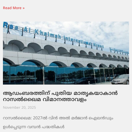
Read More »
ആഡംബരത്തിന് പുതിയ മാതൃകയാകാൻ
റാസൽഖൈമ വിമാനത്താവളം
November 20, 2025
റാസൽഖൈമ: 2027ൽ വിൻ അൽ മർജാൻ ഐലൻഡും
ഉൾപ്പെടുന്ന വമ്പൻ പദ്ധതികൾ