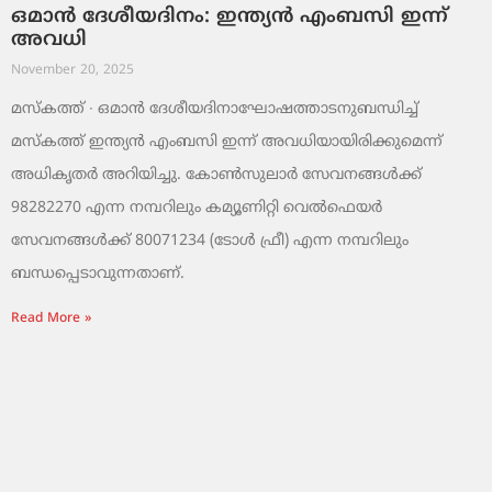
ഒമാൻ ദേശീയദിനം: ഇന്ത്യൻ എംബസി ഇന്ന്
അവധി
November 20, 2025
മസ്‌കത്ത് ∙ ഒമാൻ ദേശീയദിനാഘോഷത്താടനുബന്ധിച്ച്
മസ്‌കത്ത് ഇന്ത്യൻ എംബസി ഇന്ന് അവധിയായിരിക്കുമെന്ന്
അധികൃതർ അറിയിച്ചു. കോൺസുലാർ സേവനങ്ങൾക്ക്
98282270 എന്ന നമ്പറിലും കമ്യൂണിറ്റി വെൽഫെയർ
സേവനങ്ങൾക്ക് 80071234 (ടോൾ ഫ്രീ) എന്ന നമ്പറിലും
ബന്ധപ്പെടാവുന്നതാണ്.
Read More »