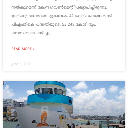
നൽകുമെന്ന് കേന്ദ്ര ഗവൺമെൻ്റ് പ്രഖ്യാപിച്ചിരുന്നു.
ഇതിൻ്റെ ഭാഗമായി ഏകദേശം 42 കോടി ജനങ്ങൾക്ക്
പിഎംജികെ പദ്ധതിയുടെ, 53,248 കോടി രൂപ
ധനസഹായം ലഭിച്ചു.
READ MORE »
June 3, 2020