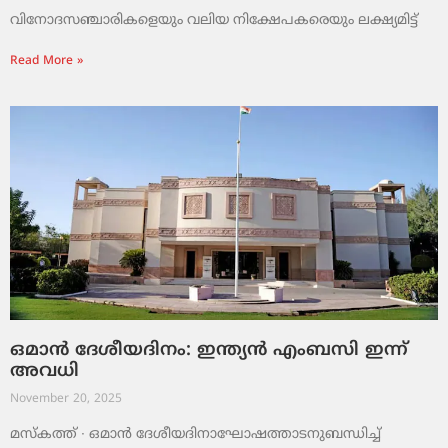
വിനോദസഞ്ചാരികളെയും വലിയ നിക്ഷേപകരെയും ലക്ഷ്യമിട്ട്
Read More »
ഒമാൻ ദേശീയദിനം: ഇന്ത്യൻ എംബസി ഇന്ന്
അവധി
November 20, 2025
മസ്‌കത്ത് ∙ ഒമാൻ ദേശീയദിനാഘോഷത്താടനുബന്ധിച്ച്