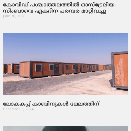
കോവിഡ് പശ്ചാത്തലത്തില്‍ ഓസ്‌ട്രേലിയ-
സിംബാവെ ഏകദിന പരമ്പര മാറ്റിവച്ചു
June 30, 2020
ലോ​ക​ക​പ്പ് ​കാ​ബി​നു​ക​ൾ ലേ​ല​ത്തി​ന്
December 3, 2024