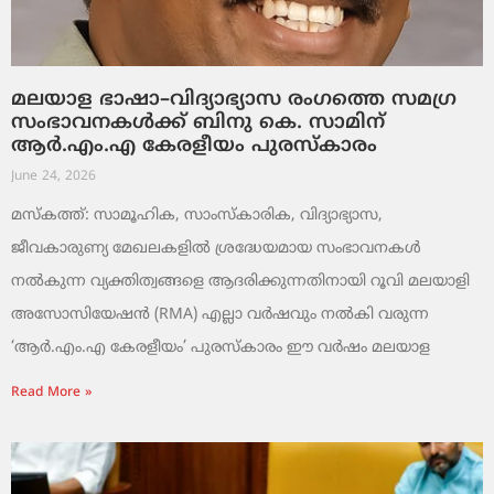
മലയാള ഭാഷാ–വിദ്യാഭ്യാസ രംഗത്തെ സമഗ്ര
സംഭാവനകൾക്ക് ബിനു കെ. സാമിന്
ആർ.എം.എ കേരളീയം പുരസ്‌കാരം
June 24, 2026
മസ്കത്ത്: സാമൂഹിക, സാംസ്‌കാരിക, വിദ്യാഭ്യാസ,
ജീവകാരുണ്യ മേഖലകളിൽ ശ്രദ്ധേയമായ സംഭാവനകൾ
നൽകുന്ന വ്യക്തിത്വങ്ങളെ ആദരിക്കുന്നതിനായി റൂവി മലയാളി
അസോസിയേഷൻ (RMA) എല്ലാ വർഷവും നൽകി വരുന്ന
‘ആർ.എം.എ കേരളീയം’ പുരസ്‌കാരം ഈ വർഷം മലയാള
Read More »