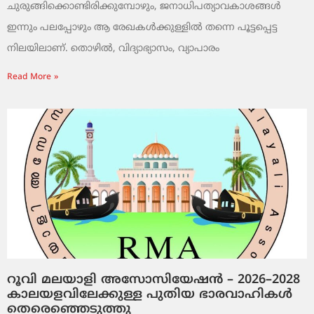
ചുരുങ്ങിക്കൊണ്ടിരിക്കുമ്പോഴും, ജനാധിപത്യാവകാശങ്ങൾ
ഇന്നും പലപ്പോഴും ആ രേഖകൾക്കുള്ളിൽ തന്നെ പൂട്ടപ്പെട്ട
നിലയിലാണ്. തൊഴിൽ, വിദ്യാഭ്യാസം, വ്യാപാരം
Read More »
റൂവി മലയാളി അസോസിയേഷൻ – 2026–2028
കാലയളവിലേക്കുള്ള പുതിയ ഭാരവാഹികൾ
തെരെഞ്ഞെടുത്തു