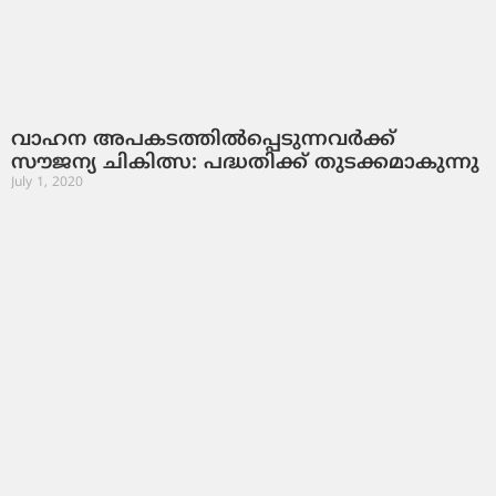
വാഹന അപകടത്തിൽപ്പെടുന്നവർക്ക്
സൗജന്യ ചികിത്സ: പദ്ധതിക്ക് തുടക്കമാകുന്നു
July 1, 2020