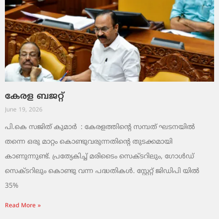
കേരള ബജറ്റ്
June 19, 2026
പി.കെ സജിത് കുമാര്‍ : കേരളത്തിന്റെ സമ്പത് ഘടനയിൽ
തന്നെ ഒരു മാറ്റം കൊണ്ടുവരുന്നതിന്റെ തുടക്കമായി
കാണുന്നുണ്ട്. പ്രത്യേകിച്ച് മരിടൈം സെക്ടറിലും, ഗോൾഡ്
സെക്ടറിലും കൊണ്ടു വന്ന പദ്ധതികൾ. സ്റ്റേറ്റ് ജിഡിപി യിൽ
35%
Read More »