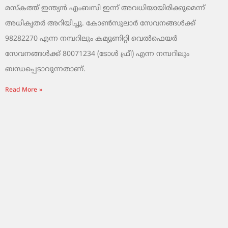
മസ്‌കത്ത് ഇന്ത്യൻ എംബസി ഇന്ന് അവധിയായിരിക്കുമെന്ന്
അധികൃതർ അറിയിച്ചു. കോൺസുലാർ സേവനങ്ങൾക്ക്
98282270 എന്ന നമ്പറിലും കമ്യൂണിറ്റി വെൽഫെയർ
സേവനങ്ങൾക്ക് 80071234 (ടോൾ ഫ്രീ) എന്ന നമ്പറിലും
ബന്ധപ്പെടാവുന്നതാണ്.
Read More »