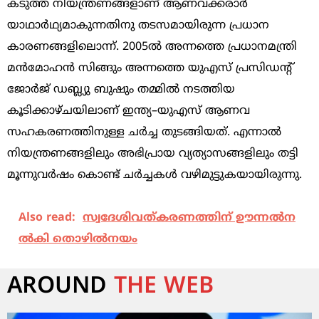
കടുത്ത നിയന്ത്രണങ്ങളാണ് ആണവക്കരാർ
യാഥാർഥ്യമാകുന്നതിനു തടസമായിരുന്ന പ്രധാന
കാരണങ്ങളിലൊന്ന്. 2005ൽ അന്നത്തെ പ്രധാനമന്ത്രി
മൻമോഹൻ സിങ്ങും അന്നത്തെ യുഎസ് പ്രസിഡന്റ്
ജോർജ് ഡബ്ല്യു ബുഷും തമ്മിൽ നടത്തിയ
കൂടിക്കാഴ്ചയിലാണ് ഇന്ത്യ–യുഎസ് ആണവ
സഹകരണത്തിനുള്ള ചർച്ച തുടങ്ങിയത്. എന്നാൽ
നിയന്ത്രണങ്ങളിലും അഭിപ്രായ വ്യത്യാസങ്ങളിലും തട്ടി
മൂന്നുവർഷം കൊണ്ട് ചർച്ചകൾ വഴിമുട്ടുകയായിരുന്നു.
Also read:
സ്വ​ദേ​ശി​വ​ത്ക​ര​ണ​ത്തി​ന് ഊ​ന്ന​ൽന​
ൽ​കി തൊ​ഴി​ൽന​യം
AROUND
THE WEB