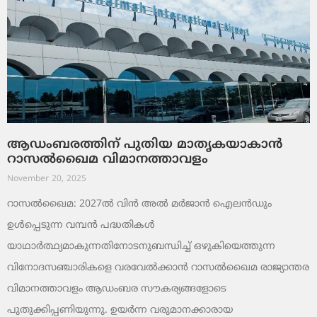
ആഡംബരത്തിന് പുതിയ മാതൃകയാകാൻ
റാസൽഖൈമ വിമാനത്താവളം
November 20, 2025
റാസൽഖൈമ: 2027ൽ വിൻ അൽ മർജാൻ ഐലൻഡും
ഉൾപ്പെടുന്ന വമ്പൻ പദ്ധതികൾ
യാഥാർത്ഥ്യമാകുന്നതിനോടനുബന്ധിച്ച് ഒഴുകിയെത്തുന്ന
വിനോദസഞ്ചാരികളെ വരവേൽക്കാൻ റാസൽഖൈമ രാജ്യാന്തര
വിമാനത്താവളം ആഡംബര സൗകര്യങ്ങളോടെ
പുതുക്കിപ്പണിയുന്നു. ഉയർന്ന വരുമാനക്കാരായ