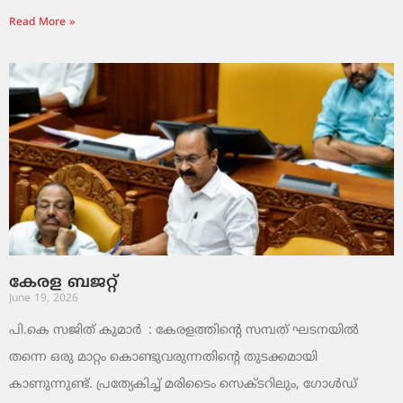
Read More »
കേരള ബജറ്റ്
June 19, 2026
പി.കെ സജിത് കുമാര്‍ : കേരളത്തിന്റെ സമ്പത് ഘടനയിൽ
തന്നെ ഒരു മാറ്റം കൊണ്ടുവരുന്നതിന്റെ തുടക്കമായി
കാണുന്നുണ്ട്. പ്രത്യേകിച്ച് മരിടൈം സെക്ടറിലും, ഗോൾഡ്