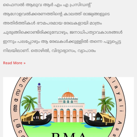
ഫൈസൽ ആലുവ ആർ എം എ പ്രസിഡന്റ്
ആഗോളവൽക്കരണത്തിന്റെ കാലത്ത് രാജ്യങ്ങളുടെ
അതിർത്തികൾ ഭൗമപരമായ രേഖകളായി മാത്രം
ചുരുങ്ങിക്കൊണ്ടിരിക്കുമ്പോഴും, ജനാധിപത്യാവകാശങ്ങൾ
ഇന്നും പലപ്പോഴും ആ രേഖകൾക്കുള്ളിൽ തന്നെ പൂട്ടപ്പെട്ട
നിലയിലാണ്. തൊഴിൽ, വിദ്യാഭ്യാസം, വ്യാപാരം
Read More »