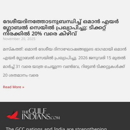
ദേശീയദിനത്തോടനുബന്ധിച്ച് ഒമാൻ എയർ
ഗ്ലോബൽ സെയിൽ പ്രഖ്യാപിച്ചു: ടിക്കറ്റ്
നിരക്കിൽ 20% വരെ കിഴിവ്
November 20, 2025
മസ്‌കത്ത്: ഒമാൻ ദേശീയ ദിനാഘോഷങ്ങളുടെ ഭാഗമായി ഒമാൻ
എയർ ഗ്ലോബൽ സെയിൽ പ്രഖ്യാപിച്ചു. 2026 ജനുവരി 15 മുതൽ
മാർച്ച് 31 വരെ യാത്ര ചെയ്യുന്ന വൺവേ, റിട്ടേൺ ടിക്കറ്റുകൾക്ക്
20 ശതമാനം വരെ
Read More »
The GCC nations and India are strengthening