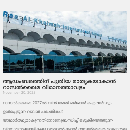
ആഡംബരത്തിന് പുതിയ മാതൃകയാകാൻ
റാസൽഖൈമ വിമാനത്താവളം
November 20, 2025
റാസൽഖൈമ: 2027ൽ വിൻ അൽ മർജാൻ ഐലൻഡും
ഉൾപ്പെടുന്ന വമ്പൻ പദ്ധതികൾ
യാഥാർത്ഥ്യമാകുന്നതിനോടനുബന്ധിച്ച് ഒഴുകിയെത്തുന്ന
വിനോദസഞ്ചാരികളെ വരവേൽക്കാൻ റാസൽഖൈമ രാജ്യാന്തര