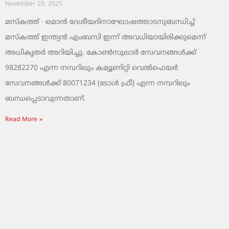
November 20, 2025
മസ്‌കത്ത് ∙ ഒമാൻ ദേശീയദിനാഘോഷത്താടനുബന്ധിച്ച്
മസ്‌കത്ത് ഇന്ത്യൻ എംബസി ഇന്ന് അവധിയായിരിക്കുമെന്ന്
അധികൃതർ അറിയിച്ചു. കോൺസുലാർ സേവനങ്ങൾക്ക്
98282270 എന്ന നമ്പറിലും കമ്യൂണിറ്റി വെൽഫെയർ
സേവനങ്ങൾക്ക് 80071234 (ടോൾ ഫ്രീ) എന്ന നമ്പറിലും
ബന്ധപ്പെടാവുന്നതാണ്.
Read More »