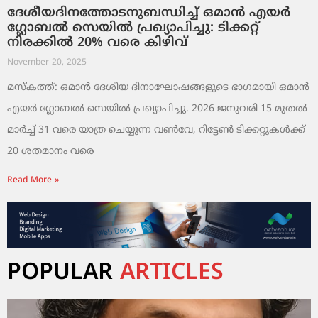
ദേശീയദിനത്തോടനുബന്ധിച്ച് ഒമാൻ എയർ
ഗ്ലോബൽ സെയിൽ പ്രഖ്യാപിച്ചു: ടിക്കറ്റ്
നിരക്കിൽ 20% വരെ കിഴിവ്
November 20, 2025
മസ്‌കത്ത്: ഒമാൻ ദേശീയ ദിനാഘോഷങ്ങളുടെ ഭാഗമായി ഒമാൻ
എയർ ഗ്ലോബൽ സെയിൽ പ്രഖ്യാപിച്ചു. 2026 ജനുവരി 15 മുതൽ
മാർച്ച് 31 വരെ യാത്ര ചെയ്യുന്ന വൺവേ, റിട്ടേൺ ടിക്കറ്റുകൾക്ക്
20 ശതമാനം വരെ
Read More »
POPULAR
ARTICLES