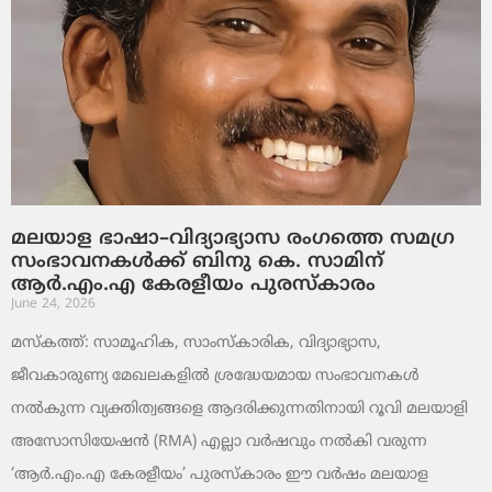
മലയാള ഭാഷാ–വിദ്യാഭ്യാസ രംഗത്തെ സമഗ്ര
സംഭാവനകൾക്ക് ബിനു കെ. സാമിന്
ആർ.എം.എ കേരളീയം പുരസ്‌കാരം
June 24, 2026
മസ്കത്ത്: സാമൂഹിക, സാംസ്‌കാരിക, വിദ്യാഭ്യാസ,
ജീവകാരുണ്യ മേഖലകളിൽ ശ്രദ്ധേയമായ സംഭാവനകൾ
നൽകുന്ന വ്യക്തിത്വങ്ങളെ ആദരിക്കുന്നതിനായി റൂവി മലയാളി
അസോസിയേഷൻ (RMA) എല്ലാ വർഷവും നൽകി വരുന്ന
‘ആർ.എം.എ കേരളീയം’ പുരസ്‌കാരം ഈ വർഷം മലയാള