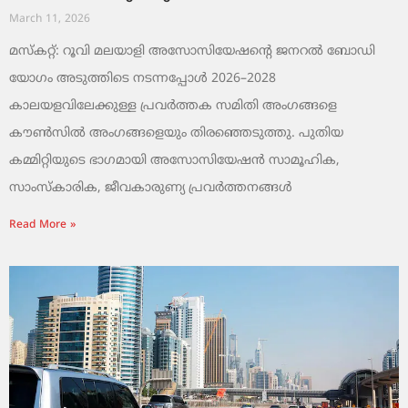
March 11, 2026
മസ്കറ്റ്: റൂവി മലയാളി അസോസിയേഷന്റെ ജനറൽ ബോഡി
യോഗം അടുത്തിടെ നടന്നപ്പോൾ 2026–2028
കാലയളവിലേക്കുള്ള പ്രവർത്തക സമിതി അംഗങ്ങളെ
കൗൺസിൽ അംഗങ്ങളെയും തിരഞ്ഞെടുത്തു. പുതിയ
കമ്മിറ്റിയുടെ ഭാഗമായി അസോസിയേഷൻ സാമൂഹിക,
സാംസ്‌കാരിക, ജീവകാരുണ്യ പ്രവർത്തനങ്ങൾ
Read More »