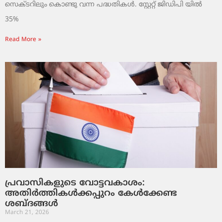
സെക്ടറിലും കൊണ്ടു വന്ന പദ്ധതികൾ. സ്റ്റേറ്റ് ജിഡിപി യിൽ
35%
Read More »
പ്രവാസികളുടെ വോട്ടവകാശം:
അതിർത്തികൾക്കപ്പുറം കേൾക്കേണ്ട
ശബ്ദങ്ങൾ
March 21, 2026