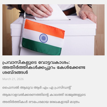
പ്രവാസികളുടെ വോട്ടവകാശം:
അതിർത്തികൾക്കപ്പുറം കേൾക്കേണ്ട
ശബ്ദങ്ങൾ
March 21, 2026
ഫൈസൽ ആലുവ ആർ എം എ പ്രസിഡന്റ്
ആഗോളവൽക്കരണത്തിന്റെ കാലത്ത് രാജ്യങ്ങളുടെ
അതിർത്തികൾ ഭൗമപരമായ രേഖകളായി മാത്രം