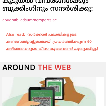
കൂടുതൽ വിവരങ്ങൾക്കും
ബുക്കിംഗിനും സന്ദർശിക്കൂ:
abudhabi.adsummersports.ae
Also read:
സർക്കാർ പദ്ധതികളുടെ
കൺസൽറ്റന്റുമാരായി പ്രവർത്തിക്കുന്ന 60
കഴിഞ്ഞവരുടെ വീസ കുവൈത്ത് പുതുക്കില്ല.!
AROUND
THE WEB