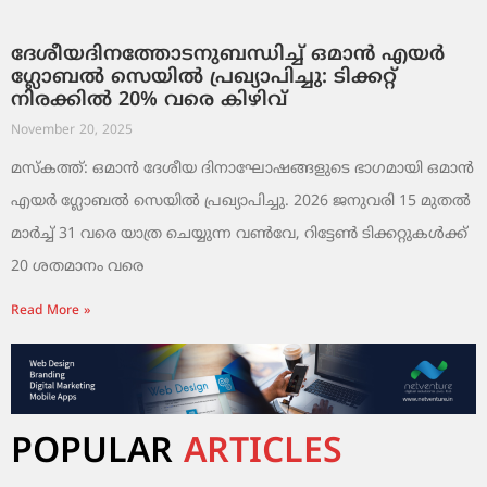
ദേശീയദിനത്തോടനുബന്ധിച്ച് ഒമാൻ എയർ
ഗ്ലോബൽ സെയിൽ പ്രഖ്യാപിച്ചു: ടിക്കറ്റ്
നിരക്കിൽ 20% വരെ കിഴിവ്
November 20, 2025
മസ്‌കത്ത്: ഒമാൻ ദേശീയ ദിനാഘോഷങ്ങളുടെ ഭാഗമായി ഒമാൻ
എയർ ഗ്ലോബൽ സെയിൽ പ്രഖ്യാപിച്ചു. 2026 ജനുവരി 15 മുതൽ
മാർച്ച് 31 വരെ യാത്ര ചെയ്യുന്ന വൺവേ, റിട്ടേൺ ടിക്കറ്റുകൾക്ക്
20 ശതമാനം വരെ
Read More »
POPULAR
ARTICLES