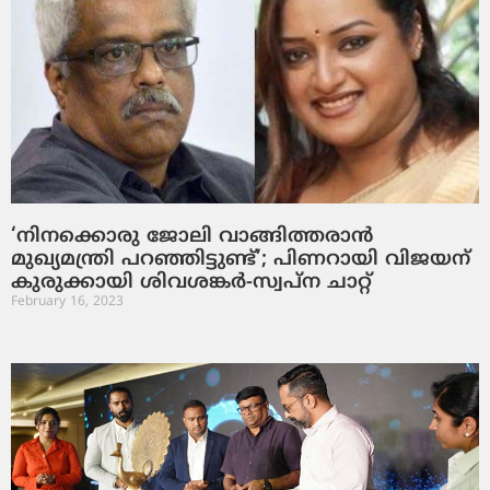
‘നിനക്കൊരു ജോലി വാങ്ങിത്തരാന്‍
മുഖ്യമന്ത്രി പറഞ്ഞിട്ടുണ്ട്’; പിണറായി വിജയന്
കുരുക്കായി ശിവശങ്കര്‍-സ്വപ്‌ന ചാറ്റ്
February 16, 2023