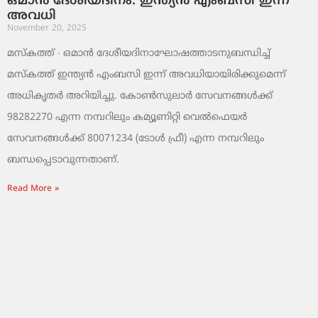
ഒമാൻ ദേശീയദിനം: ഇന്ത്യൻ എംബസി ഇന്ന്
അവധി
November 20, 2025
മസ്‌കത്ത് ∙ ഒമാൻ ദേശീയദിനാഘോഷത്താടനുബന്ധിച്ച്
മസ്‌കത്ത് ഇന്ത്യൻ എംബസി ഇന്ന് അവധിയായിരിക്കുമെന്ന്
അധികൃതർ അറിയിച്ചു. കോൺസുലാർ സേവനങ്ങൾക്ക്
98282270 എന്ന നമ്പറിലും കമ്യൂണിറ്റി വെൽഫെയർ
സേവനങ്ങൾക്ക് 80071234 (ടോൾ ഫ്രീ) എന്ന നമ്പറിലും
ബന്ധപ്പെടാവുന്നതാണ്.
Read More »