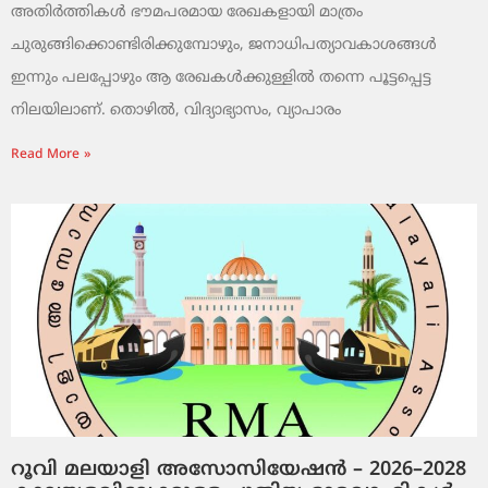
അതിർത്തികൾ ഭൗമപരമായ രേഖകളായി മാത്രം
ചുരുങ്ങിക്കൊണ്ടിരിക്കുമ്പോഴും, ജനാധിപത്യാവകാശങ്ങൾ
ഇന്നും പലപ്പോഴും ആ രേഖകൾക്കുള്ളിൽ തന്നെ പൂട്ടപ്പെട്ട
നിലയിലാണ്. തൊഴിൽ, വിദ്യാഭ്യാസം, വ്യാപാരം
Read More »
റൂവി മലയാളി അസോസിയേഷൻ – 2026–2028