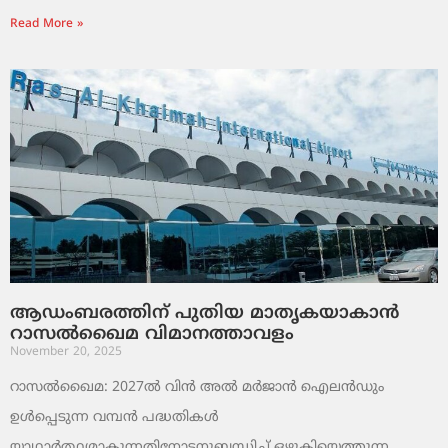
Read More »
ആഡംബരത്തിന് പുതിയ മാതൃകയാകാൻ
റാസൽഖൈമ വിമാനത്താവളം
November 20, 2025
റാസൽഖൈമ: 2027ൽ വിൻ അൽ മർജാൻ ഐലൻഡും
ഉൾപ്പെടുന്ന വമ്പൻ പദ്ധതികൾ
യാഥാർത്ഥ്യമാകുന്നതിനോടനുബന്ധിച്ച് ഒഴുകിയെത്തുന്ന