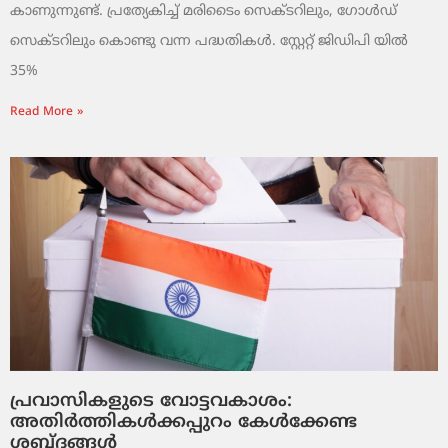
കാണുന്നുണ്ട്. പ്രത്യേകിച്ച് മരിടൈം സെക്ടറിലും, ഗോൾഡ്
സെക്ടറിലും കൊണ്ടു വന്ന പദ്ധതികൾ. സ്റ്റേറ്റ് ജിഡിപി യിൽ
35%
Read More »
പ്രവാസികളുടെ വോട്ടവകാശം:
അതിർത്തികൾക്കപ്പുറം കേൾക്കേണ്ട
ശബ്ദങ്ങൾ