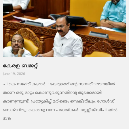
കേരള ബജറ്റ്
June 19, 2026
പി.കെ സജിത് കുമാര്‍ : കേരളത്തിന്റെ സമ്പത് ഘടനയിൽ
തന്നെ ഒരു മാറ്റം കൊണ്ടുവരുന്നതിന്റെ തുടക്കമായി
കാണുന്നുണ്ട്. പ്രത്യേകിച്ച് മരിടൈം സെക്ടറിലും, ഗോൾഡ്
സെക്ടറിലും കൊണ്ടു വന്ന പദ്ധതികൾ. സ്റ്റേറ്റ് ജിഡിപി യിൽ
35%