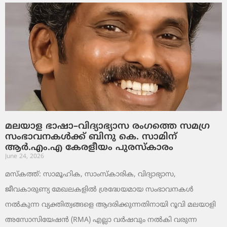
മലയാള ഭാഷാ–വിദ്യാഭ്യാസ രംഗത്തെ സമഗ്ര
സംഭാവനകൾക്ക് ബിനു കെ. സാമിന്
ആർ.എം.എ കേരളീയം പുരസ്‌കാരം
June 24, 2026
മസ്കത്ത്: സാമൂഹിക, സാംസ്‌കാരിക, വിദ്യാഭ്യാസ,
ജീവകാരുണ്യ മേഖലകളിൽ ശ്രദ്ധേയമായ സംഭാവനകൾ
നൽകുന്ന വ്യക്തിത്വങ്ങളെ ആദരിക്കുന്നതിനായി റൂവി മലയാളി
അസോസിയേഷൻ (RMA) എല്ലാ വർഷവും നൽകി വരുന്ന