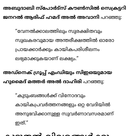
അബുദാബി സ്പോർട്സ് കൗൺസിൽ സെക്രട്ടറി
ജനറൽ ആരിഫ് ഹമദ് അൽ അവാനി
പറഞ്ഞു:
“വേനൽക്കാലത്തിലും സുരക്ഷിതവും
സുഖകരവുമായ അന്തരീക്ഷത്തിൽ ഓരോ
പ്രായക്കാർക്കും കായികപരിശീലനം
ലഭ്യമാക്കുകയാണ് ലക്ഷ്യം.”
അഡ്നെക് ഗ്രൂപ്പ് എംഡിയും സിഇഒയുമായ
ഹുമൈദ് മത്തർ അൽ ദാഹിരി
പറഞ്ഞു:
“കുടുംബങ്ങൾക്ക് വിനോദവും
കായികപ്രവർത്തനങ്ങളും ഒറ്റ വേദിയിൽ
അനുഭവിക്കാനുള്ള സുവർണാവസരമാണ്
ഇത്.”