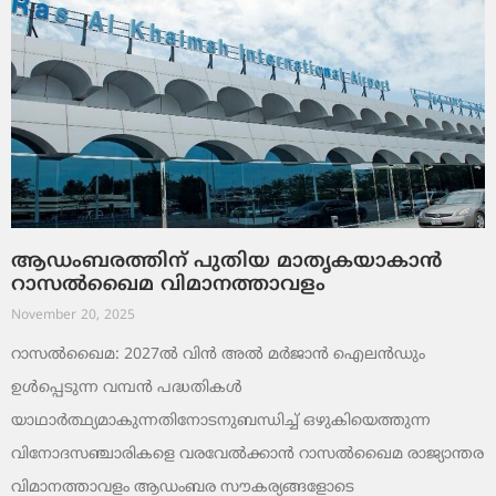
ആഡംബരത്തിന് പുതിയ മാതൃകയാകാൻ
റാസൽഖൈമ വിമാനത്താവളം
November 20, 2025
റാസൽഖൈമ: 2027ൽ വിൻ അൽ മർജാൻ ഐലൻഡും
ഉൾപ്പെടുന്ന വമ്പൻ പദ്ധതികൾ
യാഥാർത്ഥ്യമാകുന്നതിനോടനുബന്ധിച്ച് ഒഴുകിയെത്തുന്ന
വിനോദസഞ്ചാരികളെ വരവേൽക്കാൻ റാസൽഖൈമ രാജ്യാന്തര
വിമാനത്താവളം ആഡംബര സൗകര്യങ്ങളോടെ