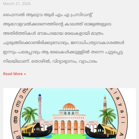
March 21, 2026
ഫൈസൽ ആലുവ ആർ എം എ പ്രസിഡന്റ്
ആഗോളവൽക്കരണത്തിന്റെ കാലത്ത് രാജ്യങ്ങളുടെ
അതിർത്തികൾ ഭൗമപരമായ രേഖകളായി മാത്രം
ചുരുങ്ങിക്കൊണ്ടിരിക്കുമ്പോഴും, ജനാധിപത്യാവകാശങ്ങൾ
ഇന്നും പലപ്പോഴും ആ രേഖകൾക്കുള്ളിൽ തന്നെ പൂട്ടപ്പെട്ട
നിലയിലാണ്. തൊഴിൽ, വിദ്യാഭ്യാസം, വ്യാപാരം
Read More »