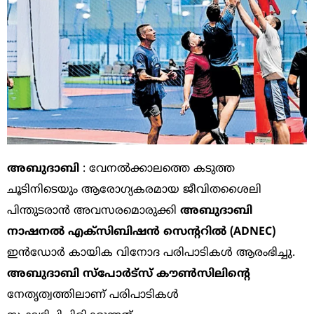
അബുദാബി
: വേനൽക്കാലത്തെ കടുത്ത
ചൂടിനിടെയും ആരോഗ്യകരമായ ജീവിതശൈലി
പിന്തുടരാൻ അവസരമൊരുക്കി
അബുദാബി
നാഷനൽ എക്സിബിഷൻ സെന്ററിൽ (ADNEC)
ഇൻഡോർ കായിക വിനോദ പരിപാടികൾ ആരംഭിച്ചു.
അബുദാബി സ്പോർട്സ് കൗൺസിലിന്റെ
നേതൃത്വത്തിലാണ് പരിപാടികൾ