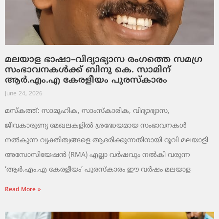
മലയാള ഭാഷാ–വിദ്യാഭ്യാസ രംഗത്തെ സമഗ്ര
സംഭാവനകൾക്ക് ബിനു കെ. സാമിന്
ആർ.എം.എ കേരളീയം പുരസ്‌കാരം
June 24, 2026
മസ്കത്ത്: സാമൂഹിക, സാംസ്‌കാരിക, വിദ്യാഭ്യാസ,
ജീവകാരുണ്യ മേഖലകളിൽ ശ്രദ്ധേയമായ സംഭാവനകൾ
നൽകുന്ന വ്യക്തിത്വങ്ങളെ ആദരിക്കുന്നതിനായി റൂവി മലയാളി
അസോസിയേഷൻ (RMA) എല്ലാ വർഷവും നൽകി വരുന്ന
‘ആർ.എം.എ കേരളീയം’ പുരസ്‌കാരം ഈ വർഷം മലയാള
Read More »