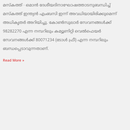
മസ്‌കത്ത് ∙ ഒമാൻ ദേശീയദിനാഘോഷത്താടനുബന്ധിച്ച്
മസ്‌കത്ത് ഇന്ത്യൻ എംബസി ഇന്ന് അവധിയായിരിക്കുമെന്ന്
അധികൃതർ അറിയിച്ചു. കോൺസുലാർ സേവനങ്ങൾക്ക്
98282270 എന്ന നമ്പറിലും കമ്യൂണിറ്റി വെൽഫെയർ
സേവനങ്ങൾക്ക് 80071234 (ടോൾ ഫ്രീ) എന്ന നമ്പറിലും
ബന്ധപ്പെടാവുന്നതാണ്.
Read More »