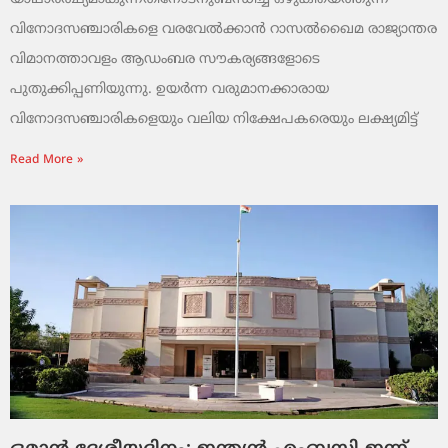
വിനോദസഞ്ചാരികളെ വരവേൽക്കാൻ റാസൽഖൈമ രാജ്യാന്തര
വിമാനത്താവളം ആഡംബര സൗകര്യങ്ങളോടെ
പുതുക്കിപ്പണിയുന്നു. ഉയർന്ന വരുമാനക്കാരായ
വിനോദസഞ്ചാരികളെയും വലിയ നിക്ഷേപകരെയും ലക്ഷ്യമിട്ട്
Read More »