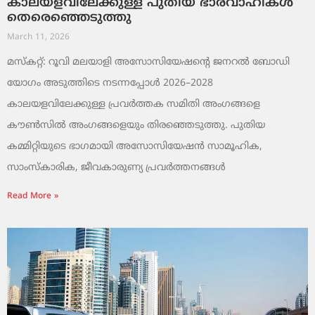
കാലയളവിലേക്കുള്ള പുതിയ ഭാരവാഹികൾ
തെരെഞ്ഞെടുത്തു
March 11, 2026
മസ്കറ്റ്: റൂവി മലയാളി അസോസിയേഷന്റെ ജനറൽ ബോഡി
യോഗം അടുത്തിടെ നടന്നപ്പോൾ 2026–2028
കാലയളവിലേക്കുള്ള പ്രവർത്തക സമിതി അംഗങ്ങളെ
കൗൺസിൽ അംഗങ്ങളെയും തിരഞ്ഞെടുത്തു. പുതിയ
കമ്മിറ്റിയുടെ ഭാഗമായി അസോസിയേഷൻ സാമൂഹിക,
സാംസ്‌കാരിക, ജീവകാരുണ്യ പ്രവർത്തനങ്ങൾ
Read More »