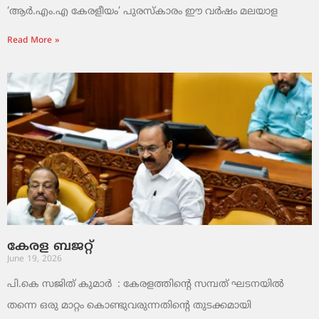
‘ആർ.എം.എ കേരളീയം’ പുരസ്‌കാരം ഈ വർഷം മലയാള
Read More »
കേരള ബജറ്റ്
June 19, 2026
പി.കെ സജിത് കുമാര്‍ : കേരളത്തിന്റെ സമ്പത് ഘടനയിൽ
തന്നെ ഒരു മാറ്റം കൊണ്ടുവരുന്നതിന്റെ തുടക്കമായി