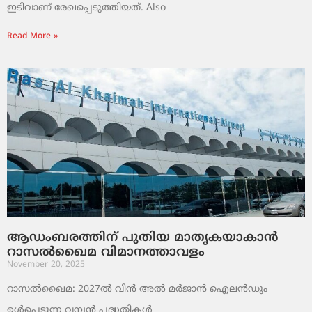
ഇടിവാണ് രേഖപ്പെടുത്തിയത്. Also
Read More »
ആഡംബരത്തിന് പുതിയ മാതൃകയാകാൻ
റാസൽഖൈമ വിമാനത്താവളം
November 20, 2025
റാസൽഖൈമ: 2027ൽ വിൻ അൽ മർജാൻ ഐലൻഡും
ഉൾപ്പെടുന്ന വമ്പൻ പദ്ധതികൾ