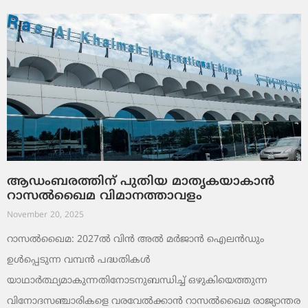
ആഡംബരത്തിന് പുതിയ മാതൃകയാകാൻ
റാസൽഖൈമ വിമാനത്താവളം
November 20, 2025
റാസൽഖൈമ: 2027ൽ വിൻ അൽ മർജാൻ ഐലൻഡും
ഉൾപ്പെടുന്ന വമ്പൻ പദ്ധതികൾ
യാഥാർത്ഥ്യമാകുന്നതിനോടനുബന്ധിച്ച് ഒഴുകിയെത്തുന്ന
വിനോദസഞ്ചാരികളെ വരവേൽക്കാൻ റാസൽഖൈമ രാജ്യാന്തര