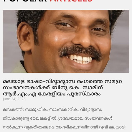
മലയാള ഭാഷാ–വിദ്യാഭ്യാസ രംഗത്തെ സമഗ്ര
സംഭാവനകൾക്ക് ബിനു കെ. സാമിന്
ആർ.എം.എ കേരളീയം പുരസ്‌കാരം
June 24, 2026
മസ്കത്ത്: സാമൂഹിക, സാംസ്‌കാരിക, വിദ്യാഭ്യാസ,
ജീവകാരുണ്യ മേഖലകളിൽ ശ്രദ്ധേയമായ സംഭാവനകൾ
നൽകുന്ന വ്യക്തിത്വങ്ങളെ ആദരിക്കുന്നതിനായി റൂവി മലയാളി