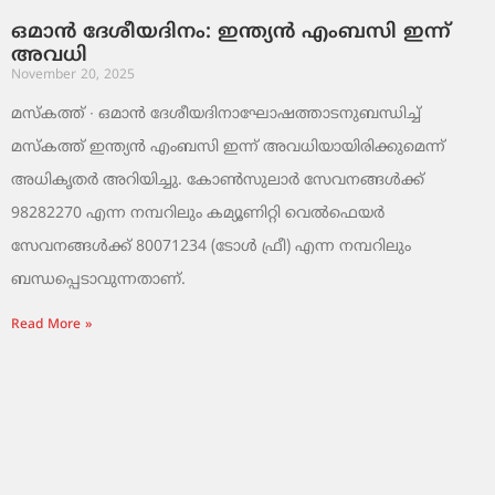
ഒമാൻ ദേശീയദിനം: ഇന്ത്യൻ എംബസി ഇന്ന്
അവധി
November 20, 2025
മസ്‌കത്ത് ∙ ഒമാൻ ദേശീയദിനാഘോഷത്താടനുബന്ധിച്ച്
മസ്‌കത്ത് ഇന്ത്യൻ എംബസി ഇന്ന് അവധിയായിരിക്കുമെന്ന്
അധികൃതർ അറിയിച്ചു. കോൺസുലാർ സേവനങ്ങൾക്ക്
98282270 എന്ന നമ്പറിലും കമ്യൂണിറ്റി വെൽഫെയർ
സേവനങ്ങൾക്ക് 80071234 (ടോൾ ഫ്രീ) എന്ന നമ്പറിലും
ബന്ധപ്പെടാവുന്നതാണ്.
Read More »