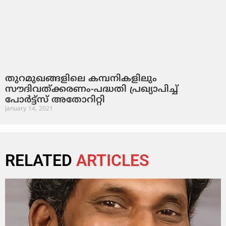
തുറമുഖങ്ങളിലെ കമ്പനികളിലും
സൗദിവത്ക്കരണം-പദ്ധതി പ്രഖ്യാപിച്ച്
പോര്‍ട്ട്‌സ് അതോറിറ്റി
January 14, 2021
RELATED
ARTICLES