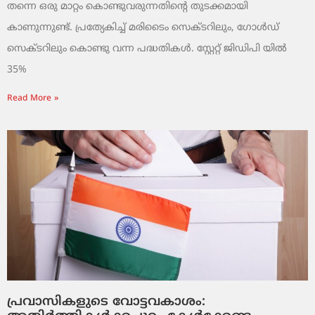
തന്നെ ഒരു മാറ്റം കൊണ്ടുവരുന്നതിന്റെ തുടക്കമായി
കാണുന്നുണ്ട്. പ്രത്യേകിച്ച് മരിടൈം സെക്ടറിലും, ഗോൾഡ്
സെക്ടറിലും കൊണ്ടു വന്ന പദ്ധതികൾ. സ്റ്റേറ്റ് ജിഡിപി യിൽ
35%
Read More »
പ്രവാസികളുടെ വോട്ടവകാശം: