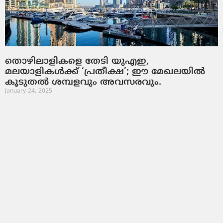
തൊഴിലാളികളെ തേടി യുഎഇ,
മലയാളികൾക്ക് ‘പ്രതീക്ഷ’; ഈ മേഖലയിൽ
കൂടുതൽ ശമ്പളവും അവസരവും.
January 24, 2025