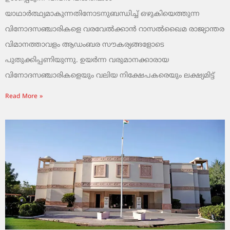
യാഥാർത്ഥ്യമാകുന്നതിനോടനുബന്ധിച്ച് ഒഴുകിയെത്തുന്ന
വിനോദസഞ്ചാരികളെ വരവേൽക്കാൻ റാസൽഖൈമ രാജ്യാന്തര
വിമാനത്താവളം ആഡംബര സൗകര്യങ്ങളോടെ
പുതുക്കിപ്പണിയുന്നു. ഉയർന്ന വരുമാനക്കാരായ
വിനോദസഞ്ചാരികളെയും വലിയ നിക്ഷേപകരെയും ലക്ഷ്യമിട്ട്
Read More »