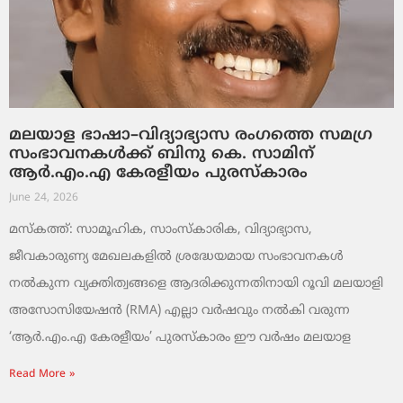
മലയാള ഭാഷാ–വിദ്യാഭ്യാസ രംഗത്തെ സമഗ്ര
സംഭാവനകൾക്ക് ബിനു കെ. സാമിന്
ആർ.എം.എ കേരളീയം പുരസ്‌കാരം
June 24, 2026
മസ്കത്ത്: സാമൂഹിക, സാംസ്‌കാരിക, വിദ്യാഭ്യാസ,
ജീവകാരുണ്യ മേഖലകളിൽ ശ്രദ്ധേയമായ സംഭാവനകൾ
നൽകുന്ന വ്യക്തിത്വങ്ങളെ ആദരിക്കുന്നതിനായി റൂവി മലയാളി
അസോസിയേഷൻ (RMA) എല്ലാ വർഷവും നൽകി വരുന്ന
‘ആർ.എം.എ കേരളീയം’ പുരസ്‌കാരം ഈ വർഷം മലയാള
Read More »