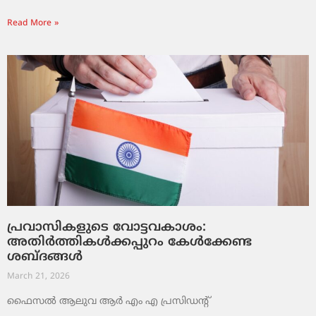
Read More »
പ്രവാസികളുടെ വോട്ടവകാശം:
അതിർത്തികൾക്കപ്പുറം കേൾക്കേണ്ട
ശബ്ദങ്ങൾ
March 21, 2026
ഫൈസൽ ആലുവ ആർ എം എ പ്രസിഡന്റ്