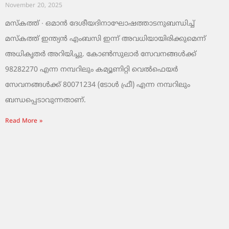
November 20, 2025
മസ്‌കത്ത് ∙ ഒമാൻ ദേശീയദിനാഘോഷത്താടനുബന്ധിച്ച്
മസ്‌കത്ത് ഇന്ത്യൻ എംബസി ഇന്ന് അവധിയായിരിക്കുമെന്ന്
അധികൃതർ അറിയിച്ചു. കോൺസുലാർ സേവനങ്ങൾക്ക്
98282270 എന്ന നമ്പറിലും കമ്യൂണിറ്റി വെൽഫെയർ
സേവനങ്ങൾക്ക് 80071234 (ടോൾ ഫ്രീ) എന്ന നമ്പറിലും
ബന്ധപ്പെടാവുന്നതാണ്.
Read More »