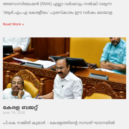
അസോസിയേഷൻ (RMA) എല്ലാ വർഷവും നൽകി വരുന്ന
‘ആർ.എം.എ കേരളീയം’ പുരസ്‌കാരം ഈ വർഷം മലയാള
Read More »
കേരള ബജറ്റ്
June 19, 2026
പി.കെ സജിത് കുമാര്‍ : കേരളത്തിന്റെ സമ്പത് ഘടനയിൽ