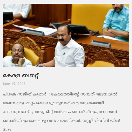
കേരള ബജറ്റ്
June 19, 2026
പി.കെ സജിത് കുമാര്‍ : കേരളത്തിന്റെ സമ്പത് ഘടനയിൽ
തന്നെ ഒരു മാറ്റം കൊണ്ടുവരുന്നതിന്റെ തുടക്കമായി
കാണുന്നുണ്ട്. പ്രത്യേകിച്ച് മരിടൈം സെക്ടറിലും, ഗോൾഡ്
സെക്ടറിലും കൊണ്ടു വന്ന പദ്ധതികൾ. സ്റ്റേറ്റ് ജിഡിപി യിൽ
35%