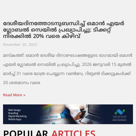
ദേശീയദിനത്തോടനുബന്ധിച്ച് ഒമാൻ എയർ
ഗ്ലോബൽ സെയിൽ പ്രഖ്യാപിച്ചു: ടിക്കറ്റ്
നിരക്കിൽ 20% വരെ കിഴിവ്
November 20, 2025
മസ്‌കത്ത്: ഒമാൻ ദേശീയ ദിനാഘോഷങ്ങളുടെ ഭാഗമായി ഒമാൻ
എയർ ഗ്ലോബൽ സെയിൽ പ്രഖ്യാപിച്ചു. 2026 ജനുവരി 15 മുതൽ
മാർച്ച് 31 വരെ യാത്ര ചെയ്യുന്ന വൺവേ, റിട്ടേൺ ടിക്കറ്റുകൾക്ക്
20 ശതമാനം വരെ
Read More »
POPULAR
ARTICLES