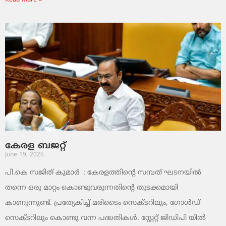
Read More »
കേരള ബജറ്റ്
June 19, 2026
പി.കെ സജിത് കുമാര്‍ : കേരളത്തിന്റെ സമ്പത് ഘടനയിൽ
തന്നെ ഒരു മാറ്റം കൊണ്ടുവരുന്നതിന്റെ തുടക്കമായി
കാണുന്നുണ്ട്. പ്രത്യേകിച്ച് മരിടൈം സെക്ടറിലും, ഗോൾഡ്
സെക്ടറിലും കൊണ്ടു വന്ന പദ്ധതികൾ. സ്റ്റേറ്റ് ജിഡിപി യിൽ