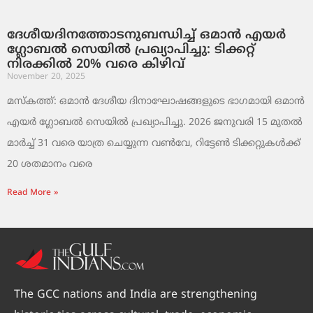
ദേശീയദിനത്തോടനുബന്ധിച്ച് ഒമാൻ എയർ
ഗ്ലോബൽ സെയിൽ പ്രഖ്യാപിച്ചു: ടിക്കറ്റ്
നിരക്കിൽ 20% വരെ കിഴിവ്
November 20, 2025
മസ്‌കത്ത്: ഒമാൻ ദേശീയ ദിനാഘോഷങ്ങളുടെ ഭാഗമായി ഒമാൻ
എയർ ഗ്ലോബൽ സെയിൽ പ്രഖ്യാപിച്ചു. 2026 ജനുവരി 15 മുതൽ
മാർച്ച് 31 വരെ യാത്ര ചെയ്യുന്ന വൺവേ, റിട്ടേൺ ടിക്കറ്റുകൾക്ക്
20 ശതമാനം വരെ
Read More »
The GCC nations and India are strengthening