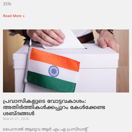
35%
Read More »
പ്രവാസികളുടെ വോട്ടവകാശം:
അതിർത്തികൾക്കപ്പുറം കേൾക്കേണ്ട
ശബ്ദങ്ങൾ
March 21, 2026
ഫൈസൽ ആലുവ ആർ എം എ പ്രസിഡന്റ്