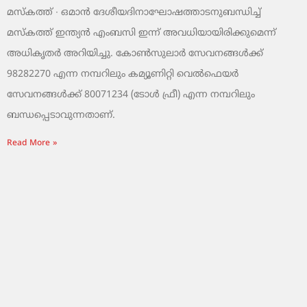
മസ്‌കത്ത് ∙ ഒമാൻ ദേശീയദിനാഘോഷത്താടനുബന്ധിച്ച്
മസ്‌കത്ത് ഇന്ത്യൻ എംബസി ഇന്ന് അവധിയായിരിക്കുമെന്ന്
അധികൃതർ അറിയിച്ചു. കോൺസുലാർ സേവനങ്ങൾക്ക്
98282270 എന്ന നമ്പറിലും കമ്യൂണിറ്റി വെൽഫെയർ
സേവനങ്ങൾക്ക് 80071234 (ടോൾ ഫ്രീ) എന്ന നമ്പറിലും
ബന്ധപ്പെടാവുന്നതാണ്.
Read More »