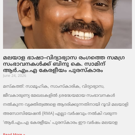
മലയാള ഭാഷാ–വിദ്യാഭ്യാസ രംഗത്തെ സമഗ്ര
സംഭാവനകൾക്ക് ബിനു കെ. സാമിന്
ആർ.എം.എ കേരളീയം പുരസ്‌കാരം
June 24, 2026
മസ്കത്ത്: സാമൂഹിക, സാംസ്‌കാരിക, വിദ്യാഭ്യാസ,
ജീവകാരുണ്യ മേഖലകളിൽ ശ്രദ്ധേയമായ സംഭാവനകൾ
നൽകുന്ന വ്യക്തിത്വങ്ങളെ ആദരിക്കുന്നതിനായി റൂവി മലയാളി
അസോസിയേഷൻ (RMA) എല്ലാ വർഷവും നൽകി വരുന്ന
‘ആർ.എം.എ കേരളീയം’ പുരസ്‌കാരം ഈ വർഷം മലയാള