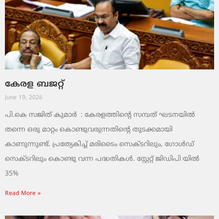
കേരള ബജറ്റ്
June 19, 2026
പി.കെ സജിത് കുമാര്‍ : കേരളത്തിന്റെ സമ്പത് ഘടനയിൽ
തന്നെ ഒരു മാറ്റം കൊണ്ടുവരുന്നതിന്റെ തുടക്കമായി
കാണുന്നുണ്ട്. പ്രത്യേകിച്ച് മരിടൈം സെക്ടറിലും, ഗോൾഡ്
സെക്ടറിലും കൊണ്ടു വന്ന പദ്ധതികൾ. സ്റ്റേറ്റ് ജിഡിപി യിൽ
35%
Read More »