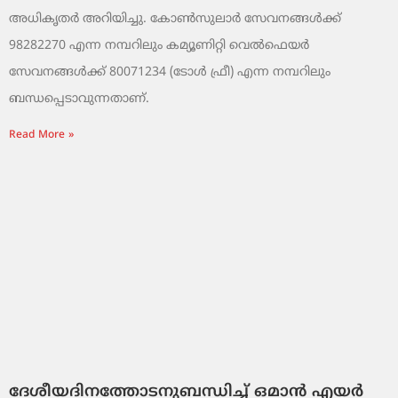
അധികൃതർ അറിയിച്ചു. കോൺസുലാർ സേവനങ്ങൾക്ക്
98282270 എന്ന നമ്പറിലും കമ്യൂണിറ്റി വെൽഫെയർ
സേവനങ്ങൾക്ക് 80071234 (ടോൾ ഫ്രീ) എന്ന നമ്പറിലും
ബന്ധപ്പെടാവുന്നതാണ്.
Read More »
ദേശീയദിനത്തോടനുബന്ധിച്ച് ഒമാൻ എയർ