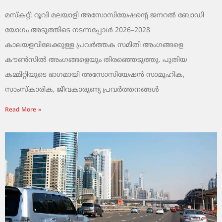
മസ്കറ്റ്: റൂവി മലയാളി അസോസിയേഷന്റെ ജനറൽ ബോഡി
യോഗം അടുത്തിടെ നടന്നപ്പോൾ 2026–2028
കാലയളവിലേക്കുള്ള പ്രവർത്തക സമിതി അംഗങ്ങളെ
കൗൺസിൽ അംഗങ്ങളെയും തിരഞ്ഞെടുത്തു. പുതിയ
കമ്മിറ്റിയുടെ ഭാഗമായി അസോസിയേഷൻ സാമൂഹിക,
സാംസ്‌കാരിക, ജീവകാരുണ്യ പ്രവർത്തനങ്ങൾ
Read More »