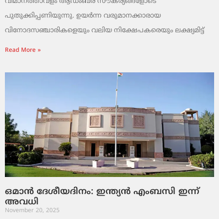
വിമാനത്താവളം ആഡംബര സൗകര്യങ്ങളോടെ
പുതുക്കിപ്പണിയുന്നു. ഉയർന്ന വരുമാനക്കാരായ
വിനോദസഞ്ചാരികളെയും വലിയ നിക്ഷേപകരെയും ലക്ഷ്യമിട്ട്
Read More »
ഒമാൻ ദേശീയദിനം: ഇന്ത്യൻ എംബസി ഇന്ന്
അവധി
November 20, 2025