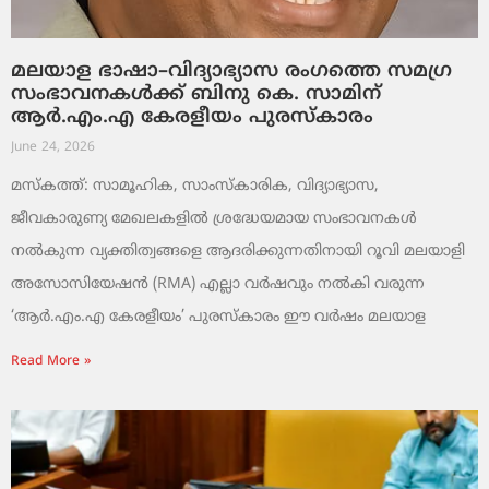
മലയാള ഭാഷാ–വിദ്യാഭ്യാസ രംഗത്തെ സമഗ്ര
സംഭാവനകൾക്ക് ബിനു കെ. സാമിന്
ആർ.എം.എ കേരളീയം പുരസ്‌കാരം
June 24, 2026
മസ്കത്ത്: സാമൂഹിക, സാംസ്‌കാരിക, വിദ്യാഭ്യാസ,
ജീവകാരുണ്യ മേഖലകളിൽ ശ്രദ്ധേയമായ സംഭാവനകൾ
നൽകുന്ന വ്യക്തിത്വങ്ങളെ ആദരിക്കുന്നതിനായി റൂവി മലയാളി
അസോസിയേഷൻ (RMA) എല്ലാ വർഷവും നൽകി വരുന്ന
‘ആർ.എം.എ കേരളീയം’ പുരസ്‌കാരം ഈ വർഷം മലയാള
Read More »