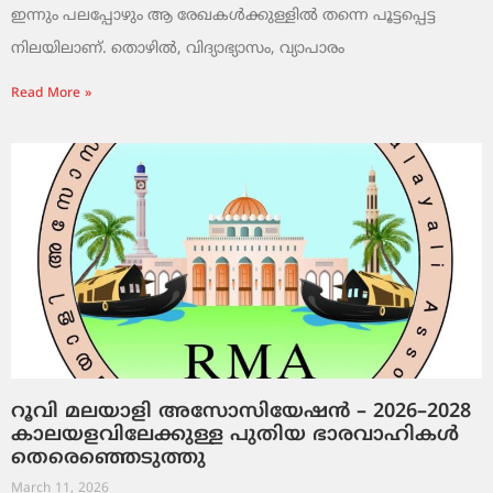
ഇന്നും പലപ്പോഴും ആ രേഖകൾക്കുള്ളിൽ തന്നെ പൂട്ടപ്പെട്ട
നിലയിലാണ്. തൊഴിൽ, വിദ്യാഭ്യാസം, വ്യാപാരം
Read More »
റൂവി മലയാളി അസോസിയേഷൻ – 2026–2028
കാലയളവിലേക്കുള്ള പുതിയ ഭാരവാഹികൾ
തെരെഞ്ഞെടുത്തു
March 11, 2026