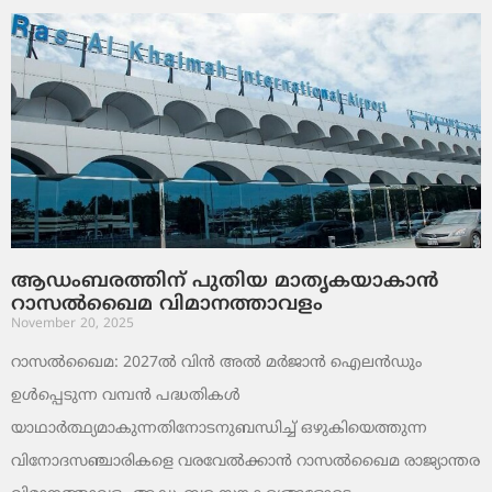
ആഡംബരത്തിന് പുതിയ മാതൃകയാകാൻ
റാസൽഖൈമ വിമാനത്താവളം
November 20, 2025
റാസൽഖൈമ: 2027ൽ വിൻ അൽ മർജാൻ ഐലൻഡും
ഉൾപ്പെടുന്ന വമ്പൻ പദ്ധതികൾ
യാഥാർത്ഥ്യമാകുന്നതിനോടനുബന്ധിച്ച് ഒഴുകിയെത്തുന്ന
വിനോദസഞ്ചാരികളെ വരവേൽക്കാൻ റാസൽഖൈമ രാജ്യാന്തര