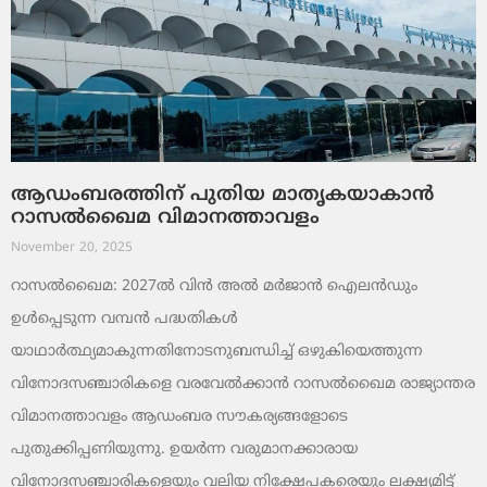
ആഡംബരത്തിന് പുതിയ മാതൃകയാകാൻ
റാസൽഖൈമ വിമാനത്താവളം
November 20, 2025
റാസൽഖൈമ: 2027ൽ വിൻ അൽ മർജാൻ ഐലൻഡും
ഉൾപ്പെടുന്ന വമ്പൻ പദ്ധതികൾ
യാഥാർത്ഥ്യമാകുന്നതിനോടനുബന്ധിച്ച് ഒഴുകിയെത്തുന്ന
വിനോദസഞ്ചാരികളെ വരവേൽക്കാൻ റാസൽഖൈമ രാജ്യാന്തര
വിമാനത്താവളം ആഡംബര സൗകര്യങ്ങളോടെ
പുതുക്കിപ്പണിയുന്നു. ഉയർന്ന വരുമാനക്കാരായ
വിനോദസഞ്ചാരികളെയും വലിയ നിക്ഷേപകരെയും ലക്ഷ്യമിട്ട്