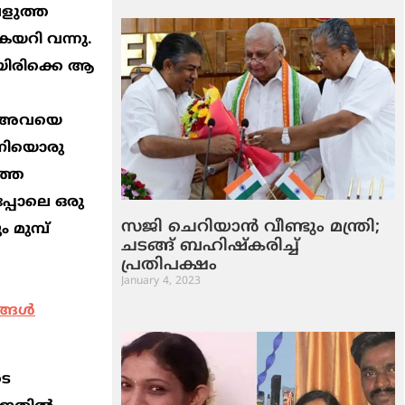
െളുത്ത
കയറി വന്നു.
ിയിരിക്കെ ആ
ും അവയെ
ഇനിയൊരു
ത്ത
പ്പോലെ ഒരു
സജി ചെറിയാന്‍ വീണ്ടും മന്ത്രി;
 മുമ്പ്
ചടങ്ങ് ബഹിഷ്‌കരിച്ച്
പ്രതിപക്ഷം
January 4, 2023
്ങള്‍
ടെ