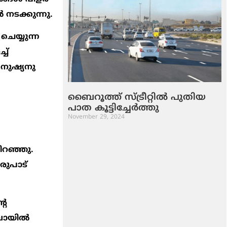
നടക്കുന്നു.
ചെയ്യുന്ന
ച്
മനുഷ്യനു
ബൈ​റൂ​ത്ത്​ സ്​​ട്രീ​റ്റി​ൽ പു​തി​യ
പാ​ത കൂ​ട്ടി​ച്ചേ​ർ​ത്തു
November 29, 2024
നിറഞ്ഞു.
ഒരുപാട്
റെ
വായില്‍