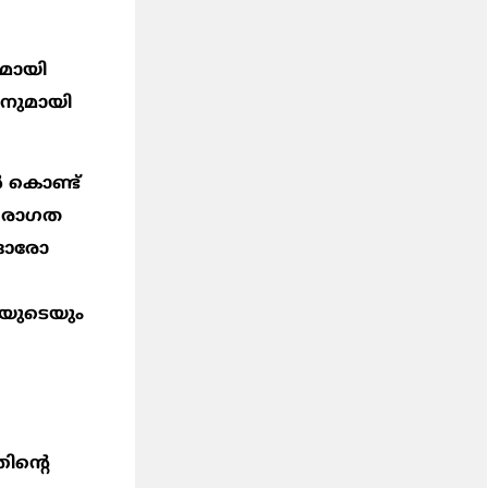
യമായി
5 നുമായി
‍ കൊണ്ട്
്പരാഗത
. ഓരോ
ഷയുടെയും
ന്‍റെ