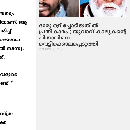
തെയും
ൂടിയാണ്. ആ
ഭാര്യ ഒളിച്ചോടിയതില്‍
ച്ച്
പ്രതികാരം ; യുവാവ് കാമുകന്റെ
പിതാവിനെ
ോക്കെയോ
വെട്ടിക്കൊലപ്പെടുത്തി
‍ നടന്നു.
January 1, 2023
്.
തവരുടെ
്ട് ്
‍
സ്ത്ര
്കെ