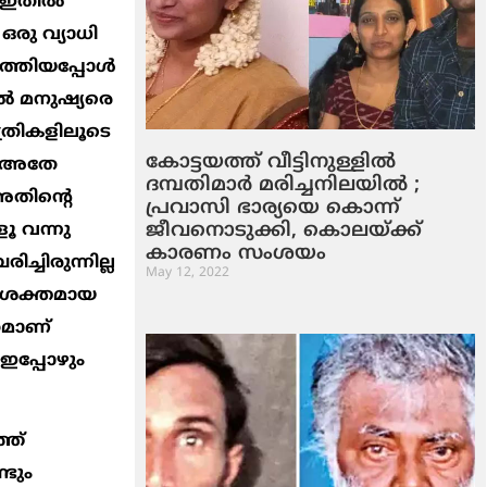
 ഇതില്‍
ഒരു വ്യാധി
ത്തിയപ്പോള്‍
ല്‍ മനുഷ്യരെ
ത്രികളിലൂടെ
കോട്ടയത്ത് വീട്ടിനുള്ളില്‍
്‍ അതേ
ദമ്പതിമാര്‍ മരിച്ചനിലയില്‍ ;
തിന്‍റെ
പ്രവാസി ഭാര്യയെ കൊന്ന്
ജീവനൊടുക്കി, കൊലയ്ക്ക്
ളൂ വന്നു
കാരണം സംശയം
ച്ചിരുന്നില്ല
May 12, 2022
െ ശക്തമായ
രമാണ്
 ഇപ്പോഴും
്ഞ്
്ടും