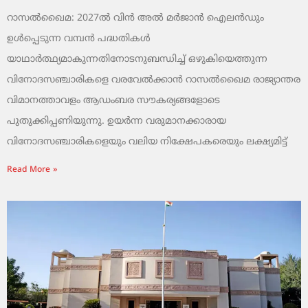
റാസൽഖൈമ: 2027ൽ വിൻ അൽ മർജാൻ ഐലൻഡും
ഉൾപ്പെടുന്ന വമ്പൻ പദ്ധതികൾ
യാഥാർത്ഥ്യമാകുന്നതിനോടനുബന്ധിച്ച് ഒഴുകിയെത്തുന്ന
വിനോദസഞ്ചാരികളെ വരവേൽക്കാൻ റാസൽഖൈമ രാജ്യാന്തര
വിമാനത്താവളം ആഡംബര സൗകര്യങ്ങളോടെ
പുതുക്കിപ്പണിയുന്നു. ഉയർന്ന വരുമാനക്കാരായ
വിനോദസഞ്ചാരികളെയും വലിയ നിക്ഷേപകരെയും ലക്ഷ്യമിട്ട്
Read More »