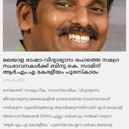
മലയാള ഭാഷാ–വിദ്യാഭ്യാസ രംഗത്തെ സമഗ്ര
സംഭാവനകൾക്ക് ബിനു കെ. സാമിന്
ആർ.എം.എ കേരളീയം പുരസ്‌കാരം
June 24, 2026
മസ്കത്ത്: സാമൂഹിക, സാംസ്‌കാരിക, വിദ്യാഭ്യാസ,
ജീവകാരുണ്യ മേഖലകളിൽ ശ്രദ്ധേയമായ സംഭാവനകൾ
നൽകുന്ന വ്യക്തിത്വങ്ങളെ ആദരിക്കുന്നതിനായി റൂവി മലയാളി
അസോസിയേഷൻ (RMA) എല്ലാ വർഷവും നൽകി വരുന്ന
‘ആർ.എം.എ കേരളീയം’ പുരസ്‌കാരം ഈ വർഷം മലയാള