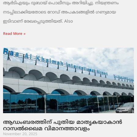
ആർടിഎയും ദുബായ് പൊലീസും അറിയിച്ചു. നിയന്ത്രണം
നടപ്പിലാക്കിയതോടെ റോഡ് അപകടങ്ങളിൽ ഗണ്യമായ
ഇടിവാണ് രേഖപ്പെടുത്തിയത്. Also
Read More »
ആഡംബരത്തിന് പുതിയ മാതൃകയാകാൻ
റാസൽഖൈമ വിമാനത്താവളം
November 20, 2025