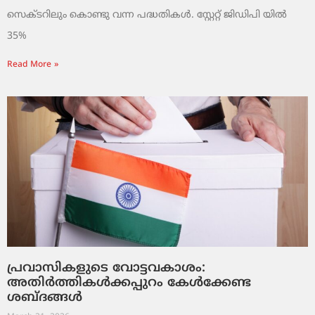
സെക്ടറിലും കൊണ്ടു വന്ന പദ്ധതികൾ. സ്റ്റേറ്റ് ജിഡിപി യിൽ
35%
Read More »
പ്രവാസികളുടെ വോട്ടവകാശം:
അതിർത്തികൾക്കപ്പുറം കേൾക്കേണ്ട
ശബ്ദങ്ങൾ