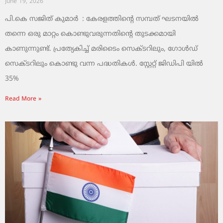
June 19, 2026
പി.കെ സജിത് കുമാര്‍ : കേരളത്തിന്റെ സമ്പത് ഘടനയിൽ
തന്നെ ഒരു മാറ്റം കൊണ്ടുവരുന്നതിന്റെ തുടക്കമായി
കാണുന്നുണ്ട്. പ്രത്യേകിച്ച് മരിടൈം സെക്ടറിലും, ഗോൾഡ്
സെക്ടറിലും കൊണ്ടു വന്ന പദ്ധതികൾ. സ്റ്റേറ്റ് ജിഡിപി യിൽ
35%
Read More »