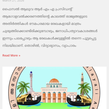
March 21, 2026
ഫൈസൽ ആലുവ ആർ എം എ പ്രസിഡന്റ്
ആഗോളവൽക്കരണത്തിന്റെ കാലത്ത് രാജ്യങ്ങളുടെ
അതിർത്തികൾ ഭൗമപരമായ രേഖകളായി മാത്രം
ചുരുങ്ങിക്കൊണ്ടിരിക്കുമ്പോഴും, ജനാധിപത്യാവകാശങ്ങൾ
ഇന്നും പലപ്പോഴും ആ രേഖകൾക്കുള്ളിൽ തന്നെ പൂട്ടപ്പെട്ട
നിലയിലാണ്. തൊഴിൽ, വിദ്യാഭ്യാസം, വ്യാപാരം
Read More »