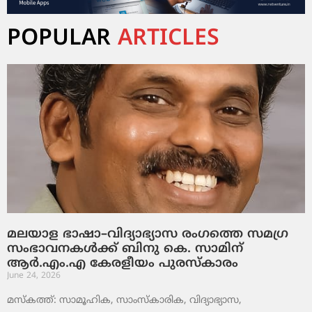
POPULAR
ARTICLES
മലയാള ഭാഷാ–വിദ്യാഭ്യാസ രംഗത്തെ സമഗ്ര
സംഭാവനകൾക്ക് ബിനു കെ. സാമിന്
ആർ.എം.എ കേരളീയം പുരസ്‌കാരം
June 24, 2026
മസ്കത്ത്: സാമൂഹിക, സാംസ്‌കാരിക, വിദ്യാഭ്യാസ,