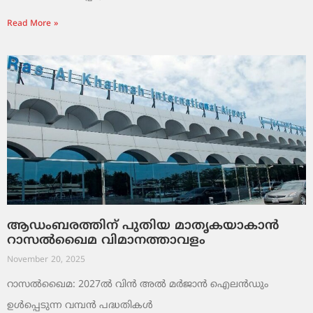
Read More »
ആഡംബരത്തിന് പുതിയ മാതൃകയാകാൻ
റാസൽഖൈമ വിമാനത്താവളം
November 20, 2025
റാസൽഖൈമ: 2027ൽ വിൻ അൽ മർജാൻ ഐലൻഡും
ഉൾപ്പെടുന്ന വമ്പൻ പദ്ധതികൾ