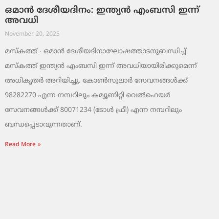
ഒമാൻ ദേശീയദിനം: ഇന്ത്യൻ എംബസി ഇന്ന്
അവധി
November 20, 2025
മസ്‌കത്ത് ∙ ഒമാൻ ദേശീയദിനാഘോഷത്താടനുബന്ധിച്ച്
മസ്‌കത്ത് ഇന്ത്യൻ എംബസി ഇന്ന് അവധിയായിരിക്കുമെന്ന്
അധികൃതർ അറിയിച്ചു. കോൺസുലാർ സേവനങ്ങൾക്ക്
98282270 എന്ന നമ്പറിലും കമ്യൂണിറ്റി വെൽഫെയർ
സേവനങ്ങൾക്ക് 80071234 (ടോൾ ഫ്രീ) എന്ന നമ്പറിലും
ബന്ധപ്പെടാവുന്നതാണ്.
Read More »