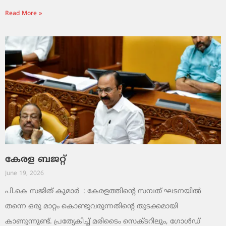
Read More »
കേരള ബജറ്റ്
June 19, 2026
പി.കെ സജിത് കുമാര്‍ : കേരളത്തിന്റെ സമ്പത് ഘടനയിൽ
തന്നെ ഒരു മാറ്റം കൊണ്ടുവരുന്നതിന്റെ തുടക്കമായി
കാണുന്നുണ്ട്. പ്രത്യേകിച്ച് മരിടൈം സെക്ടറിലും, ഗോൾഡ്