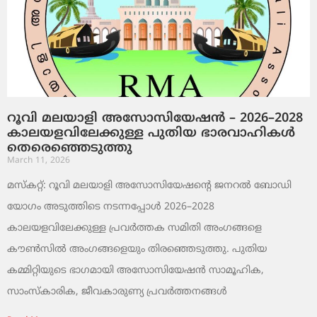
റൂവി മലയാളി അസോസിയേഷൻ – 2026–2028
കാലയളവിലേക്കുള്ള പുതിയ ഭാരവാഹികൾ
തെരെഞ്ഞെടുത്തു
March 11, 2026
മസ്കറ്റ്: റൂവി മലയാളി അസോസിയേഷന്റെ ജനറൽ ബോഡി
യോഗം അടുത്തിടെ നടന്നപ്പോൾ 2026–2028
കാലയളവിലേക്കുള്ള പ്രവർത്തക സമിതി അംഗങ്ങളെ
കൗൺസിൽ അംഗങ്ങളെയും തിരഞ്ഞെടുത്തു. പുതിയ
കമ്മിറ്റിയുടെ ഭാഗമായി അസോസിയേഷൻ സാമൂഹിക,
സാംസ്‌കാരിക, ജീവകാരുണ്യ പ്രവർത്തനങ്ങൾ