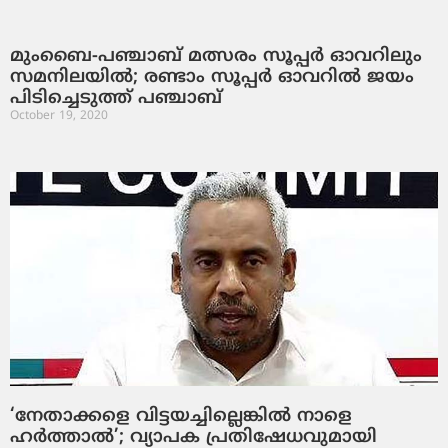
മുംബൈ-പഞ്ചാബ് മത്സരം സൂപ്പർ ഓവറിലും
സമനിലയിൽ; രണ്ടാം സൂപ്പർ ഓവറിൽ ജയം
പിടിച്ചെടുത്ത് പഞ്ചാബ്
October 19, 2020
‘നേതാക്കളെ വിട്ടയച്ചില്ലെങ്കില്‍ നാളെ
ഹര്‍ത്താല്‍’; വ്യാപക പ്രതിഷേധവുമായി