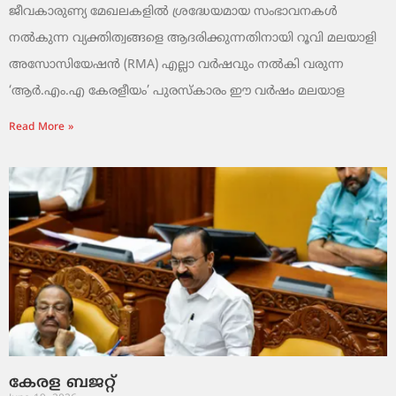
ജീവകാരുണ്യ മേഖലകളിൽ ശ്രദ്ധേയമായ സംഭാവനകൾ
നൽകുന്ന വ്യക്തിത്വങ്ങളെ ആദരിക്കുന്നതിനായി റൂവി മലയാളി
അസോസിയേഷൻ (RMA) എല്ലാ വർഷവും നൽകി വരുന്ന
‘ആർ.എം.എ കേരളീയം’ പുരസ്‌കാരം ഈ വർഷം മലയാള
Read More »
കേരള ബജറ്റ്