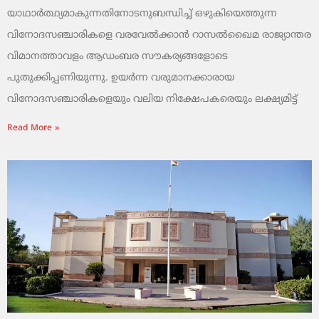
യാഥാർത്ഥ്യമാകുന്നതിനോടനുബന്ധിച്ച് ഒഴുകിയെത്തുന്ന
വിനോദസഞ്ചാരികളെ വരവേൽക്കാൻ റാസൽഖൈമ രാജ്യാന്തര
വിമാനത്താവളം ആഡംബര സൗകര്യങ്ങളോടെ
പുതുക്കിപ്പണിയുന്നു. ഉയർന്ന വരുമാനക്കാരായ
വിനോദസഞ്ചാരികളെയും വലിയ നിക്ഷേപകരെയും ലക്ഷ്യമിട്ട്
Read More »