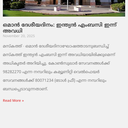
ഒമാൻ ദേശീയദിനം: ഇന്ത്യൻ എംബസി ഇന്ന്
അവധി
November 20, 2025
മസ്‌കത്ത് ∙ ഒമാൻ ദേശീയദിനാഘോഷത്താടനുബന്ധിച്ച്
മസ്‌കത്ത് ഇന്ത്യൻ എംബസി ഇന്ന് അവധിയായിരിക്കുമെന്ന്
അധികൃതർ അറിയിച്ചു. കോൺസുലാർ സേവനങ്ങൾക്ക്
98282270 എന്ന നമ്പറിലും കമ്യൂണിറ്റി വെൽഫെയർ
സേവനങ്ങൾക്ക് 80071234 (ടോൾ ഫ്രീ) എന്ന നമ്പറിലും
ബന്ധപ്പെടാവുന്നതാണ്.
Read More »