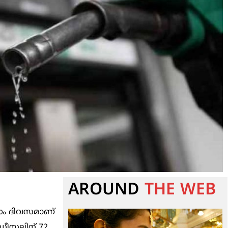
AROUND
THE WEB
-ാം ദിവസമാണ്
ഡീസലിന് 72