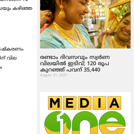
സയും കഴിഞ്ഞ
രിഷ്‌കരണം
രണ്ടാം ദിവസവും സ്വര്‍ണ
ിന് വില
വിലയില്‍ ഇടിവ്; 120 രൂപ
ം
കുറഞ്ഞ് പവന് 35,440
August 31, 2021