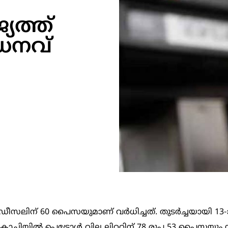
്യത്ത്
‍ധനവ്
ം ഡീസലിന് 60 പൈസയുമാണ് വർധിച്ചത്. തുടർച്ചയായി 13
്ചിയിൽ പെട്രോൾ വില ലിറ്ററിന് 78 രൂപ 53 പൈസയും 