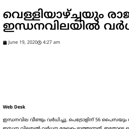
വെള്ളിയാഴ്ച്ചയും രാജ
ഇന്ധനവിലയില്‍ വര്
June 19, 2020
4:27 am
Web Desk
ഇന്ധനവില വീണ്ടും വർധിച്ചു. പെട്രോളിന് 56 പൈസയു
ഇന്ധന വിലയൽ വർധന രേഖപ്പെടുത്തുന്നത്. ഇതോടെ കൊച