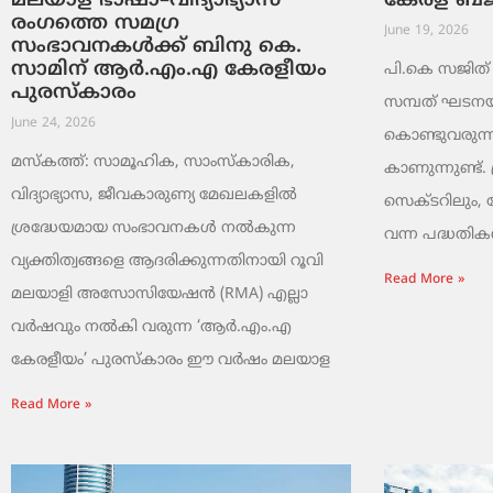
മലയാള ഭാഷാ–വിദ്യാഭ്യാസ
കേരള ബജറ്
രംഗത്തെ സമഗ്ര
June 19, 2026
സംഭാവനകൾക്ക് ബിനു കെ.
സാമിന് ആർ.എം.എ കേരളീയം
പി.കെ സജിത് ക
പുരസ്‌കാരം
സമ്പത് ഘടനയി
June 24, 2026
കൊണ്ടുവരുന്ന
മസ്കത്ത്: സാമൂഹിക, സാംസ്‌കാരിക,
കാണുന്നുണ്ട്. 
വിദ്യാഭ്യാസ, ജീവകാരുണ്യ മേഖലകളിൽ
സെക്ടറിലും,
ശ്രദ്ധേയമായ സംഭാവനകൾ നൽകുന്ന
വന്ന പദ്ധതികൾ.
വ്യക്തിത്വങ്ങളെ ആദരിക്കുന്നതിനായി റൂവി
Read More »
മലയാളി അസോസിയേഷൻ (RMA) എല്ലാ
വർഷവും നൽകി വരുന്ന ‘ആർ.എം.എ
കേരളീയം’ പുരസ്‌കാരം ഈ വർഷം മലയാള
Read More »