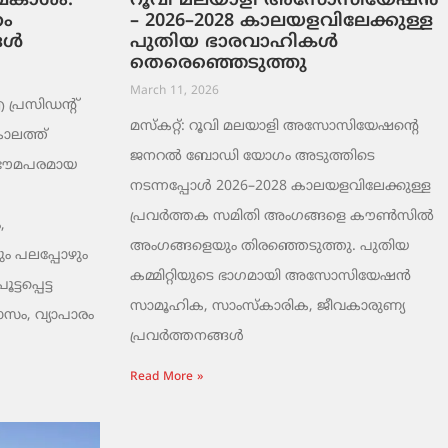
ടവകാശം:
റൂവി മലയാളി അസോസിയേഷൻ
റം
– 2026–2028 കാലയളവിലേക്കുള്ള
ങൾ
പുതിയ ഭാരവാഹികൾ
തെരെഞ്ഞെടുത്തു
March 11, 2026
രസിഡന്റ്
മസ്കറ്റ്: റൂവി മലയാളി അസോസിയേഷന്റെ
ാലത്ത്
ജനറൽ ബോഡി യോഗം അടുത്തിടെ
 ഭൗമപരമായ
നടന്നപ്പോൾ 2026–2028 കാലയളവിലേക്കുള്ള
പ്രവർത്തക സമിതി അംഗങ്ങളെ കൗൺസിൽ
,
അംഗങ്ങളെയും തിരഞ്ഞെടുത്തു. പുതിയ
ം പലപ്പോഴും
കമ്മിറ്റിയുടെ ഭാഗമായി അസോസിയേഷൻ
ടപ്പെട്ട
സാമൂഹിക, സാംസ്‌കാരിക, ജീവകാരുണ്യ
ാസം, വ്യാപാരം
പ്രവർത്തനങ്ങൾ
Read More »