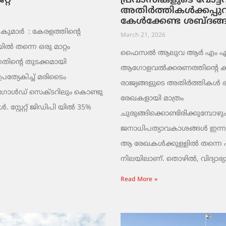
റ്
പ്രവാസികളുടെ വോട്
അതിർത്തികൾക്കപ്പു
കേൾക്കേണ്ട ശബ്ദങ്
ുമാര്‍ : കേരളത്തിന്റെ
March 21, 2026
ൽ തന്നെ ഒരു മാറ്റം
ഫൈസൽ ആലുവ ആർ എം എ പ്
തിന്റെ തുടക്കമായി
ആഗോളവൽക്കരണത്തിന്റെ ക
പ്രത്യേകിച്ച് മരിടൈം
രാജ്യങ്ങളുടെ അതിർത്തികൾ
 ഗോൾഡ് സെക്ടറിലും കൊണ്ടു
രേഖകളായി മാത്രം
 സ്റ്റേറ്റ് ജിഡിപി യിൽ 35%
ചുരുങ്ങിക്കൊണ്ടിരിക്കുമ്പോഴും
ജനാധിപത്യാവകാശങ്ങൾ ഇന്നു
ആ രേഖകൾക്കുള്ളിൽ തന്നെ പൂട്
നിലയിലാണ്. തൊഴിൽ, വിദ്യാഭ്യ
Read More »