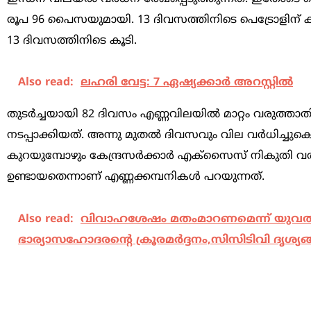
രൂപ 96 പൈസയുമായി. 13 ദിവസത്തിനിടെ പെട്രോളിന
13 ദിവസത്തിനിടെ കൂടി.
Also read:
ലഹരി വേട്ട: 7 ഏഷ്യക്കാര്‍ അറസ്റ്റില്‍
തുടർച്ചയായി 82 ദിവസം എണ്ണവിലയിൽ മാറ്റം വരുത്താ
നടപ്പാക്കിയത്. അന്നു മുതൽ ദിവസവും വില വർധിച്ചുക
കുറയുമ്പോഴും കേന്ദ്രസർക്കാർ എക്‌സൈസ് നികുതി വർധി
ഉണ്ടായതെന്നാണ് എണ്ണക്കമ്പനികൾ പറയുന്നത്.
Also read:
വിവാഹശേഷം മതംമാറണമെന്ന് യുവതിയുടെ
ഭാര്യാസഹോദരന്റെ ക്രൂരമര്‍ദ്ദനം,സിസിടിവി ദൃശ്യങ്