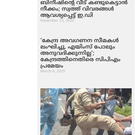
ബിനീഷിന്റെ വീട് കണ്ടുകെട്ടാന്‍
നീക്കം; സ്വത്ത് വിവരങ്ങള്‍
ആവശ്യപ്പെട്ട് ഇ.ഡി
November 23, 2020
‘കേന്ദ്ര അവഗണന സീമകള്‍
ലംഘിച്ചു, എയിംസ് പോലും
അനുവദിക്കുന്നില്ല’;
കേന്ദ്രത്തിനെതിരെ സിപിഎം
പ്രമേയം
March 8, 2025