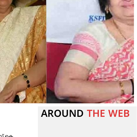
AROUND
THE WEB
സ്.കെ