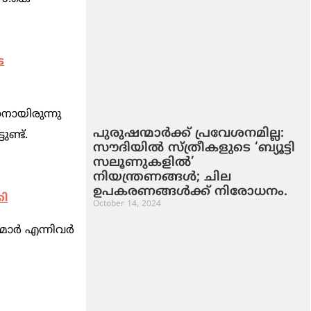
െ
ണനായിരുന്നു
പുരുഷന്മാർക്ക് പ്രവേശനമില്ല:
ണ്ട്.
സൗദിയിൽ സ്ത്രീകളുടെ ‘ബ്യൂട്ടി
സലൂണുകളിൽ’
നിയന്ത്രണങ്ങൾ; ചില
ഉപകരണങ്ങൾക്ക് നിരോധനം.
കി
October 14, 2024
ര്‍ എന്നിവര്‍