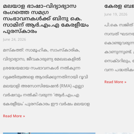
മലയാള ഭാഷാ–വിദ്യാഭ്യാസ
കേരള ബജറ്
രംഗത്തെ സമഗ്ര
June 19, 2026
സംഭാവനകൾക്ക് ബിനു കെ.
സാമിന് ആർ.എം.എ കേരളീയം
പി.കെ സജിത് ക
പുരസ്‌കാരം
സമ്പത് ഘടനയി
June 24, 2026
കൊണ്ടുവരുന്ന
മസ്കത്ത്: സാമൂഹിക, സാംസ്‌കാരിക,
കാണുന്നുണ്ട്. 
വിദ്യാഭ്യാസ, ജീവകാരുണ്യ മേഖലകളിൽ
സെക്ടറിലും,
ശ്രദ്ധേയമായ സംഭാവനകൾ നൽകുന്ന
വന്ന പദ്ധതികൾ.
വ്യക്തിത്വങ്ങളെ ആദരിക്കുന്നതിനായി റൂവി
Read More »
മലയാളി അസോസിയേഷൻ (RMA) എല്ലാ
വർഷവും നൽകി വരുന്ന ‘ആർ.എം.എ
കേരളീയം’ പുരസ്‌കാരം ഈ വർഷം മലയാള
Read More »