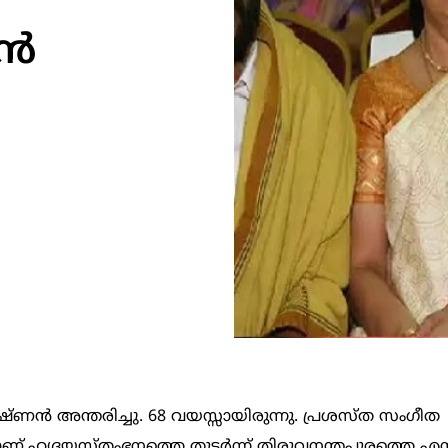
്‍
ണന്‍ അന്തരിച്ചു. 68 വയസ്സായിരുന്നു. പ്രശസ്ത സംഗീത
ണ്.ഹൃദയസ്തംഭനത്തെ തുടര്‍ന്ന് തിരുവനന്തപുരത്തെ എ