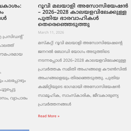
ടവകാശം:
റൂവി മലയാളി അസോസിയേഷൻ
റം
– 2026–2028 കാലയളവിലേക്കുള്ള
ങൾ
പുതിയ ഭാരവാഹികൾ
തെരെഞ്ഞെടുത്തു
March 11, 2026
രസിഡന്റ്
മസ്കറ്റ്: റൂവി മലയാളി അസോസിയേഷന്റെ
ാലത്ത്
ജനറൽ ബോഡി യോഗം അടുത്തിടെ
 ഭൗമപരമായ
നടന്നപ്പോൾ 2026–2028 കാലയളവിലേക്കുള്ള
പ്രവർത്തക സമിതി അംഗങ്ങളെ കൗൺസിൽ
,
അംഗങ്ങളെയും തിരഞ്ഞെടുത്തു. പുതിയ
ം പലപ്പോഴും
കമ്മിറ്റിയുടെ ഭാഗമായി അസോസിയേഷൻ
ടപ്പെട്ട
സാമൂഹിക, സാംസ്‌കാരിക, ജീവകാരുണ്യ
ാസം, വ്യാപാരം
പ്രവർത്തനങ്ങൾ
Read More »