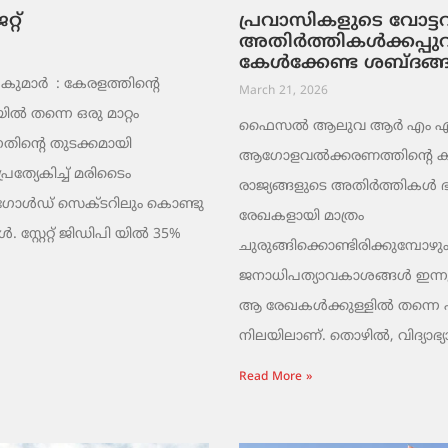
റ്
പ്രവാസികളുടെ വോട്
അതിർത്തികൾക്കപ്പു
കേൾക്കേണ്ട ശബ്ദങ്
ുമാര്‍ : കേരളത്തിന്റെ
March 21, 2026
ൽ തന്നെ ഒരു മാറ്റം
ഫൈസൽ ആലുവ ആർ എം എ പ്
തിന്റെ തുടക്കമായി
ആഗോളവൽക്കരണത്തിന്റെ ക
പ്രത്യേകിച്ച് മരിടൈം
രാജ്യങ്ങളുടെ അതിർത്തികൾ
 ഗോൾഡ് സെക്ടറിലും കൊണ്ടു
രേഖകളായി മാത്രം
 സ്റ്റേറ്റ് ജിഡിപി യിൽ 35%
ചുരുങ്ങിക്കൊണ്ടിരിക്കുമ്പോഴും
ജനാധിപത്യാവകാശങ്ങൾ ഇന്നു
ആ രേഖകൾക്കുള്ളിൽ തന്നെ പൂട്
നിലയിലാണ്. തൊഴിൽ, വിദ്യാഭ്യ
Read More »