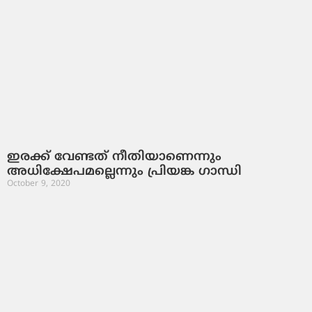
ഇരക്ക്​ വേണ്ടത്​ നീതിയാണെന്നും
അധിക്ഷേപമല്ലെന്നും പ്രിയങ്ക ഗാന്ധി
October 9, 2020