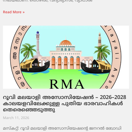
നിലയിലാണ്. തൊഴിൽ, വിദ്യാഭ്യാസം, വ്യാപാരം
Read More »
റൂവി മലയാളി അസോസിയേഷൻ – 2026–2028
കാലയളവിലേക്കുള്ള പുതിയ ഭാരവാഹികൾ
തെരെഞ്ഞെടുത്തു
March 11, 2026
മസ്കറ്റ്: റൂവി മലയാളി അസോസിയേഷന്റെ ജനറൽ ബോഡി