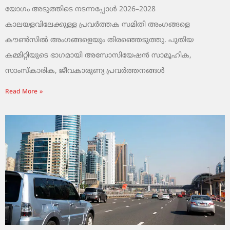
യോഗം അടുത്തിടെ നടന്നപ്പോൾ 2026–2028
കാലയളവിലേക്കുള്ള പ്രവർത്തക സമിതി അംഗങ്ങളെ
കൗൺസിൽ അംഗങ്ങളെയും തിരഞ്ഞെടുത്തു. പുതിയ
കമ്മിറ്റിയുടെ ഭാഗമായി അസോസിയേഷൻ സാമൂഹിക,
സാംസ്‌കാരിക, ജീവകാരുണ്യ പ്രവർത്തനങ്ങൾ
Read More »