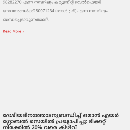
98282270 എന്ന നമ്പറിലും കമ്യൂണിറ്റി വെൽഫെയർ
സേവനങ്ങൾക്ക് 80071234 (ടോൾ ഫ്രീ) എന്ന നമ്പറിലും
ബന്ധപ്പെടാവുന്നതാണ്.
Read More »
ദേശീയദിനത്തോടനുബന്ധിച്ച് ഒമാൻ എയർ
ഗ്ലോബൽ സെയിൽ പ്രഖ്യാപിച്ചു: ടിക്കറ്റ്
നിരക്കിൽ 20% വരെ കിഴിവ്