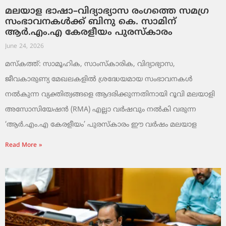
മലയാള ഭാഷാ–വിദ്യാഭ്യാസ രംഗത്തെ സമഗ്ര
സംഭാവനകൾക്ക് ബിനു കെ. സാമിന്
ആർ.എം.എ കേരളീയം പുരസ്‌കാരം
June 24, 2026
മസ്കത്ത്: സാമൂഹിക, സാംസ്‌കാരിക, വിദ്യാഭ്യാസ,
ജീവകാരുണ്യ മേഖലകളിൽ ശ്രദ്ധേയമായ സംഭാവനകൾ
നൽകുന്ന വ്യക്തിത്വങ്ങളെ ആദരിക്കുന്നതിനായി റൂവി മലയാളി
അസോസിയേഷൻ (RMA) എല്ലാ വർഷവും നൽകി വരുന്ന
‘ആർ.എം.എ കേരളീയം’ പുരസ്‌കാരം ഈ വർഷം മലയാള
Read More »