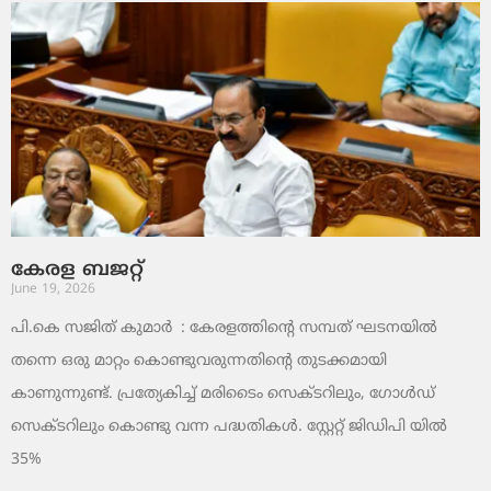
കേരള ബജറ്റ്
June 19, 2026
പി.കെ സജിത് കുമാര്‍ : കേരളത്തിന്റെ സമ്പത് ഘടനയിൽ
തന്നെ ഒരു മാറ്റം കൊണ്ടുവരുന്നതിന്റെ തുടക്കമായി
കാണുന്നുണ്ട്. പ്രത്യേകിച്ച് മരിടൈം സെക്ടറിലും, ഗോൾഡ്
സെക്ടറിലും കൊണ്ടു വന്ന പദ്ധതികൾ. സ്റ്റേറ്റ് ജിഡിപി യിൽ
35%