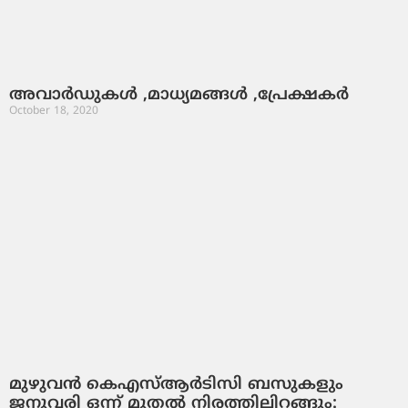
അവാർഡുകൾ ,മാധ്യമങ്ങൾ ,പ്രേക്ഷകർ
October 18, 2020
മുഴുവന്‍ കെഎസ്ആര്‍ടിസി ബസുകളും
ജനുവരി ഒന്ന് മുതല്‍ നിരത്തിലിറങ്ങും: