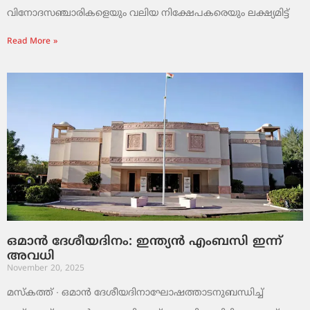
വിനോദസഞ്ചാരികളെയും വലിയ നിക്ഷേപകരെയും ലക്ഷ്യമിട്ട്
Read More »
ഒമാൻ ദേശീയദിനം: ഇന്ത്യൻ എംബസി ഇന്ന്
അവധി
November 20, 2025
മസ്‌കത്ത് ∙ ഒമാൻ ദേശീയദിനാഘോഷത്താടനുബന്ധിച്ച്