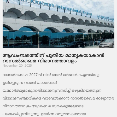
ആഡംബരത്തിന് പുതിയ മാതൃകയാകാൻ
റാസൽഖൈമ വിമാനത്താവളം
November 20, 2025
റാസൽഖൈമ: 2027ൽ വിൻ അൽ മർജാൻ ഐലൻഡും
ഉൾപ്പെടുന്ന വമ്പൻ പദ്ധതികൾ
യാഥാർത്ഥ്യമാകുന്നതിനോടനുബന്ധിച്ച് ഒഴുകിയെത്തുന്ന
വിനോദസഞ്ചാരികളെ വരവേൽക്കാൻ റാസൽഖൈമ രാജ്യാന്തര
വിമാനത്താവളം ആഡംബര സൗകര്യങ്ങളോടെ
പുതുക്കിപ്പണിയുന്നു. ഉയർന്ന വരുമാനക്കാരായ