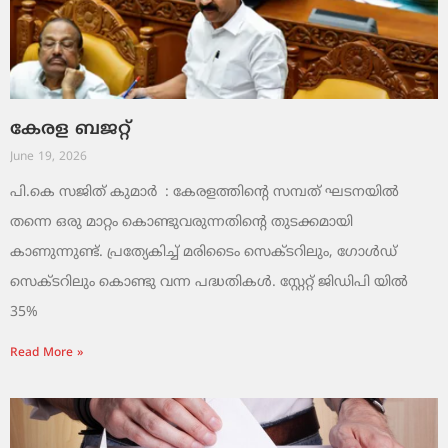
കേരള ബജറ്റ്
June 19, 2026
പി.കെ സജിത് കുമാര്‍ : കേരളത്തിന്റെ സമ്പത് ഘടനയിൽ
തന്നെ ഒരു മാറ്റം കൊണ്ടുവരുന്നതിന്റെ തുടക്കമായി
കാണുന്നുണ്ട്. പ്രത്യേകിച്ച് മരിടൈം സെക്ടറിലും, ഗോൾഡ്
സെക്ടറിലും കൊണ്ടു വന്ന പദ്ധതികൾ. സ്റ്റേറ്റ് ജിഡിപി യിൽ
35%
Read More »