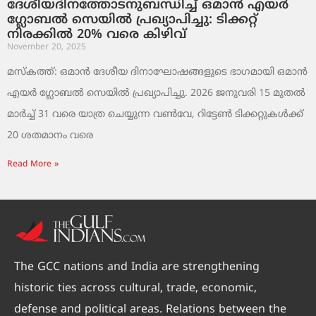
ദേശീയദിനത്തോടനുബന്ധിച്ച് ഒമാൻ എയർ
ഗ്ലോബൽ സെയിൽ പ്രഖ്യാപിച്ചു: ടിക്കറ്റ്
നിരക്കിൽ 20% വരെ കിഴിവ്
November 20, 2025
മസ്‌കത്ത്: ഒമാൻ ദേശീയ ദിനാഘോഷങ്ങളുടെ ഭാഗമായി ഒമാൻ
എയർ ഗ്ലോബൽ സെയിൽ പ്രഖ്യാപിച്ചു. 2026 ജനുവരി 15 മുതൽ
മാർച്ച് 31 വരെ യാത്ര ചെയ്യുന്ന വൺവേ, റിട്ടേൺ ടിക്കറ്റുകൾക്ക്
20 ശതമാനം വരെ
Read More »
The GCC nations and India are strengthening
historic ties across cultural, trade, economic,
defense and political areas. Relations between the