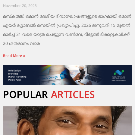
November 20, 2025
മസ്‌കത്ത്: ഒമാൻ ദേശീയ ദിനാഘോഷങ്ങളുടെ ഭാഗമായി ഒമാൻ
എയർ ഗ്ലോബൽ സെയിൽ പ്രഖ്യാപിച്ചു. 2026 ജനുവരി 15 മുതൽ
മാർച്ച് 31 വരെ യാത്ര ചെയ്യുന്ന വൺവേ, റിട്ടേൺ ടിക്കറ്റുകൾക്ക്
20 ശതമാനം വരെ
Read More »
POPULAR
ARTICLES