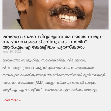
മലയാള ഭാഷാ–വിദ്യാഭ്യാസ രംഗത്തെ സമഗ്ര
സംഭാവനകൾക്ക് ബിനു കെ. സാമിന്
ആർ.എം.എ കേരളീയം പുരസ്‌കാരം
June 24, 2026
മസ്കത്ത്: സാമൂഹിക, സാംസ്‌കാരിക, വിദ്യാഭ്യാസ,
ജീവകാരുണ്യ മേഖലകളിൽ ശ്രദ്ധേയമായ സംഭാവനകൾ
നൽകുന്ന വ്യക്തിത്വങ്ങളെ ആദരിക്കുന്നതിനായി റൂവി മലയാളി
അസോസിയേഷൻ (RMA) എല്ലാ വർഷവും നൽകി വരുന്ന
‘ആർ.എം.എ കേരളീയം’ പുരസ്‌കാരം ഈ വർഷം മലയാള
Read More »