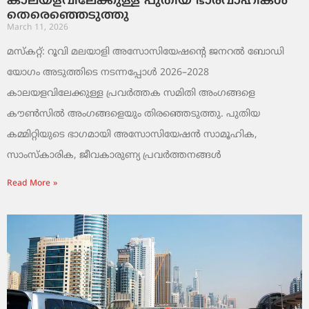
കാലയളവിലേക്കുള്ള പുതിയ ഭാരവാഹികൾ
തെരെഞ്ഞെടുത്തു
March 11, 2026
മസ്കറ്റ്: റൂവി മലയാളി അസോസിയേഷന്റെ ജനറൽ ബോഡി
യോഗം അടുത്തിടെ നടന്നപ്പോൾ 2026–2028
കാലയളവിലേക്കുള്ള പ്രവർത്തക സമിതി അംഗങ്ങളെ
കൗൺസിൽ അംഗങ്ങളെയും തിരഞ്ഞെടുത്തു. പുതിയ
കമ്മിറ്റിയുടെ ഭാഗമായി അസോസിയേഷൻ സാമൂഹിക,
സാംസ്‌കാരിക, ജീവകാരുണ്യ പ്രവർത്തനങ്ങൾ
Read More »