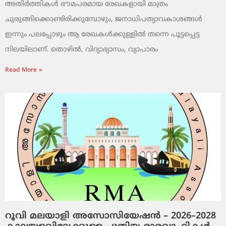
അതിർത്തികൾ ഭൗമപരമായ രേഖകളായി മാത്രം
ചുരുങ്ങിക്കൊണ്ടിരിക്കുമ്പോഴും, ജനാധിപത്യാവകാശങ്ങൾ
ഇന്നും പലപ്പോഴും ആ രേഖകൾക്കുള്ളിൽ തന്നെ പൂട്ടപ്പെട്ട
നിലയിലാണ്. തൊഴിൽ, വിദ്യാഭ്യാസം, വ്യാപാരം
Read More »
റൂവി മലയാളി അസോസിയേഷൻ – 2026–2028