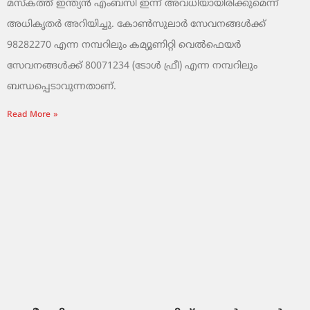
മസ്‌കത്ത് ഇന്ത്യൻ എംബസി ഇന്ന് അവധിയായിരിക്കുമെന്ന്
അധികൃതർ അറിയിച്ചു. കോൺസുലാർ സേവനങ്ങൾക്ക്
98282270 എന്ന നമ്പറിലും കമ്യൂണിറ്റി വെൽഫെയർ
സേവനങ്ങൾക്ക് 80071234 (ടോൾ ഫ്രീ) എന്ന നമ്പറിലും
ബന്ധപ്പെടാവുന്നതാണ്.
Read More »