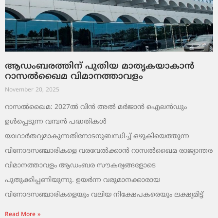
ആഡംബരത്തിന് പുതിയ മാതൃകയാകാൻ
റാസൽഖൈമ വിമാനത്താവളം
November 20, 2025
റാസൽഖൈമ: 2027ൽ വിൻ അൽ മർജാൻ ഐലൻഡും
ഉൾപ്പെടുന്ന വമ്പൻ പദ്ധതികൾ
യാഥാർത്ഥ്യമാകുന്നതിനോടനുബന്ധിച്ച് ഒഴുകിയെത്തുന്ന
വിനോദസഞ്ചാരികളെ വരവേൽക്കാൻ റാസൽഖൈമ രാജ്യാന്തര
വിമാനത്താവളം ആഡംബര സൗകര്യങ്ങളോടെ
പുതുക്കിപ്പണിയുന്നു. ഉയർന്ന വരുമാനക്കാരായ
വിനോദസഞ്ചാരികളെയും വലിയ നിക്ഷേപകരെയും ലക്ഷ്യമിട്ട്
Read More »