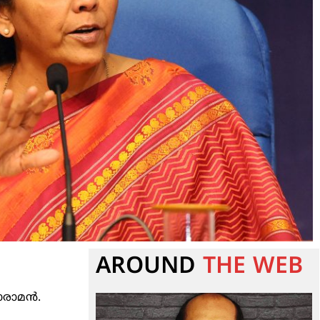
AROUND
THE WEB
താരാമൻ.