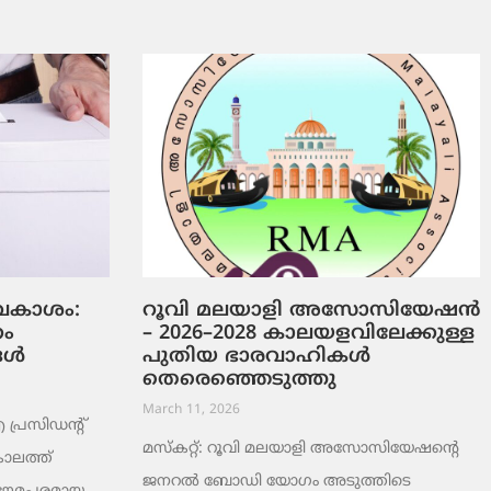
ടവകാശം:
റൂവി മലയാളി അസോസിയേഷൻ
റം
– 2026–2028 കാലയളവിലേക്കുള്ള
ങൾ
പുതിയ ഭാരവാഹികൾ
തെരെഞ്ഞെടുത്തു
March 11, 2026
രസിഡന്റ്
മസ്കറ്റ്: റൂവി മലയാളി അസോസിയേഷന്റെ
ാലത്ത്
ജനറൽ ബോഡി യോഗം അടുത്തിടെ