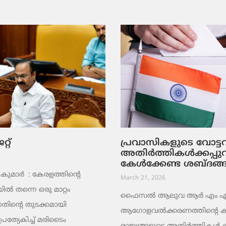
റ്
പ്രവാസികളുടെ വോട്
അതിർത്തികൾക്കപ്പു
കേൾക്കേണ്ട ശബ്ദങ്
ുമാര്‍ : കേരളത്തിന്റെ
March 21, 2026
ൽ തന്നെ ഒരു മാറ്റം
ഫൈസൽ ആലുവ ആർ എം എ പ്
തിന്റെ തുടക്കമായി
ആഗോളവൽക്കരണത്തിന്റെ ക
പ്രത്യേകിച്ച് മരിടൈം