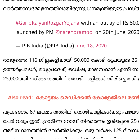
വാർത്താസമ്മേളനത്തിലായിരുന്നു ധനമന്ത്രിയുടെ പ്രസ
#GaribKalyanRozgarYojana
with an outlay of Rs 50,0
launched by PM
@narendramodi
on 20th June, 202
— PIB India (@PIB_India)
June 18, 2020
രാജ്യത്തെ 116 ജില്ലകളിലായി 50,000 കോടി രൂപയുടെ 
ഉത്തർപ്രദേശ്, മധ്യപ്രദേശ്, ഒഡീഷ, രാജസ്ഥാൻ എന്നീ സം
25,000ത്തിലധികം അതിഥി തൊഴിലാളികൾ തിരിച്ചെത്തിയ 
Also read:
കോട്ടയം മെഡിക്കൽ കോളേജിലെ രണ്ട
ഏകദേശം 67 ലക്ഷം അതിഥി തൊഴിലാളികൾക്കു പ്രയോജനം ല
പേർ വരും ഇത്. ഗ്രാമീണ റോഡ് നിർമാണം ഉൾപ്പെടെ 2
അടിസ്ഥാനത്തിൽ വേർതിരിക്കും. ഒരു വർഷം 125 ദിവസം