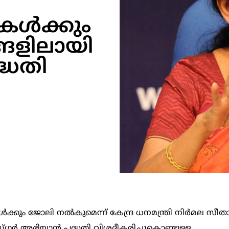
കൾക്കും
്ങളിലായി
്ധതി
ൾക്കും ജോലി നൽകുമെന്ന് കേന്ദ്ര ധനമന്ത്രി നിർമല സീ
ഗർ അഭിയാൻ പദ്ധതി വിശദീകരിച്ചുകൊണ്ടുള്ള