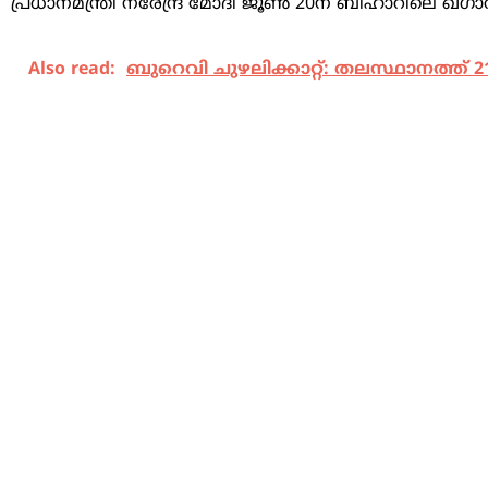
പ്രധാനമന്ത്രി നരേന്ദ്ര മോദി ജൂൺ 20ന് ബിഹാറിലെ ഖഗാര
Also read:
ബുറെവി ചുഴലിക്കാറ്റ്: തലസ്ഥാനത്ത് 217