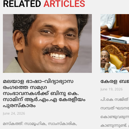
RELATED
ARTICLES
മലയാള ഭാഷാ–വിദ്യാഭ്യാസ
കേരള ബജറ്
രംഗത്തെ സമഗ്ര
June 19, 2026
സംഭാവനകൾക്ക് ബിനു കെ.
സാമിന് ആർ.എം.എ കേരളീയം
പി.കെ സജിത് ക
പുരസ്‌കാരം
സമ്പത് ഘടനയി
June 24, 2026
കൊണ്ടുവരുന്ന
മസ്കത്ത്: സാമൂഹിക, സാംസ്‌കാരിക,
കാണുന്നുണ്ട്. 