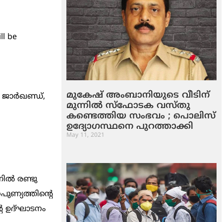
ll be
മുകേഷ് അംബാനിയുടെ വീടിന്
 ജാർഖണ്ഡ്,
മുന്നില്‍ സ്‌ഫോടക വസ്തു
കണ്ടെത്തിയ സംഭവം ; പൊലിസ്
ഉദ്യോഗസ്ഥനെ പുറത്താക്കി
May 11, 2021
നിൽ രണ്ടു
ുണ്യത്തിന്റെ
െ ഉദ്ഘാടനം