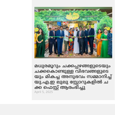
മ​ധു​ര​മൂ​റും ച​ക്ക​പ്പ​ഴ​ങ്ങ​ളു​ടെ​യും
ച​ക്ക​കൊ​ണ്ടു​ള്ള വി​ഭ​വ​ങ്ങ​ളു​ടെ​
യും മി​ക​ച്ച അ​നു​ഭ​വം സ​മ്മാ​നി​ച്ച്
യു.​എ.​ഇ ലു​ലു സ്റ്റോ​റു​ക​ളി​ൽ ച​
ക്ക ഫെ​സ്റ്റ് ആ​രം​ഭി​ച്ചു
April 5, 2025