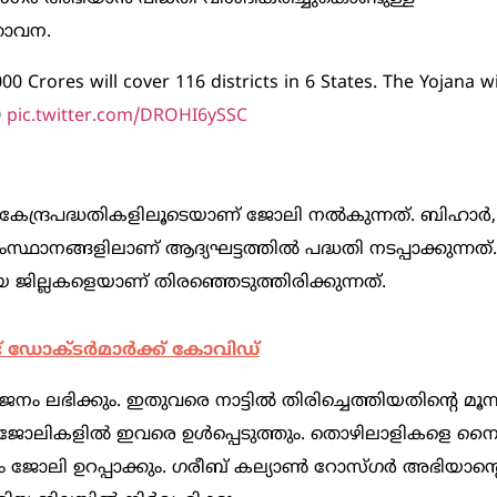
്താവന.
00 Crores will cover 116 districts in 6 States. The Yojana wi
0
pic.twitter.com/DROHI6ySSC
25 കേന്ദ്രപദ്ധതികളിലൂടെയാണ് ജോലി നൽകുന്നത്. ബിഹാർ,
സ്ഥാനങ്ങളിലാണ് ആദ്യഘട്ടത്തിൽ പദ്ധതി നടപ്പാക്കുന്നത്.
ജില്ലകളെയാണ് തിരഞ്ഞെടുത്തിരിക്കുന്നത്.
് ഡോക്ടർമാർക്ക് കോവിഡ്
ഭിക്കും. ഇതുവരെ നാട്ടിൽ തിരിച്ചെത്തിയതിന്റെ മൂന്
5 ജോലികളിൽ ഇവരെ ഉൾപ്പെടുത്തും. തൊഴിലാളികളെ നൈപ
 ജോലി ഉറപ്പാക്കും. ഗരീബ് കല്യാൺ റോസ്ഗർ അഭിയാന്റ