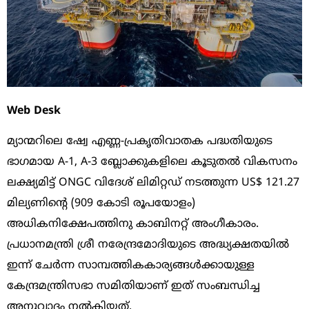
Web Desk
മ്യാന്മറിലെ ഷ്വേ എണ്ണ-പ്രകൃതിവാതക പദ്ധതിയുടെ
ഭാഗമായ A-1, A-3 ബ്ലോക്കുകളിലെ കൂടുതൽ വികസനം
ലക്ഷ്യമിട്ട് ONGC വിദേശ് ലിമിറ്റഡ് നടത്തുന്ന US$ 121.27
മില്യണിന്റെ (909 കോടി രൂപയോളം)
അധികനിക്ഷേപത്തിനു കാബിനറ്റ് അംഗീകാരം.
പ്രധാനമന്ത്രി ശ്രീ നരേന്ദ്രമോദിയുടെ അദ്ധ്യക്ഷതയിൽ
ഇന്ന് ചേർന്ന സാമ്പത്തികകാര്യങ്ങൾക്കായുള്ള
കേന്ദ്രമന്ത്രിസഭാ സമിതിയാണ് ഇത് സംബന്ധിച്ച
അനുവാദം നൽകിയത്.