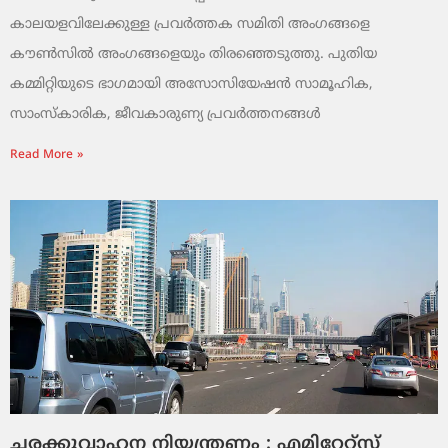
കാലയളവിലേക്കുള്ള പ്രവർത്തക സമിതി അംഗങ്ങളെ
കൗൺസിൽ അംഗങ്ങളെയും തിരഞ്ഞെടുത്തു. പുതിയ
കമ്മിറ്റിയുടെ ഭാഗമായി അസോസിയേഷൻ സാമൂഹിക,
സാംസ്‌കാരിക, ജീവകാരുണ്യ പ്രവർത്തനങ്ങൾ
Read More »
ചരക്കുവാഹന നിയന്ത്രണം : എമിറേറ്റ്സ്