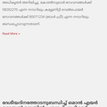
അധികൃതർ അറിയിച്ചു. കോൺസുലാർ സേവനങ്ങൾക്ക്
98282270 എന്ന നമ്പറിലും കമ്യൂണിറ്റി വെൽഫെയർ
സേവനങ്ങൾക്ക് 80071234 (ടോൾ ഫ്രീ) എന്ന നമ്പറിലും
ബന്ധപ്പെടാവുന്നതാണ്.
Read More »
ദേശീയദിനത്തോടനുബന്ധിച്ച് ഒമാൻ എയർ