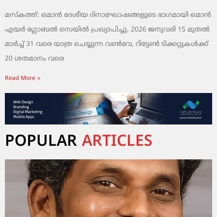
മസ്‌കത്ത്: ഒമാൻ ദേശീയ ദിനാഘോഷങ്ങളുടെ ഭാഗമായി ഒമാൻ
എയർ ഗ്ലോബൽ സെയിൽ പ്രഖ്യാപിച്ചു. 2026 ജനുവരി 15 മുതൽ
മാർച്ച് 31 വരെ യാത്ര ചെയ്യുന്ന വൺവേ, റിട്ടേൺ ടിക്കറ്റുകൾക്ക്
20 ശതമാനം വരെ
Read More »
POPULAR
ARTICLES