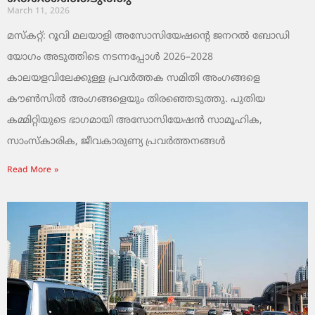
March 11, 2026
മസ്കറ്റ്: റൂവി മലയാളി അസോസിയേഷന്റെ ജനറൽ ബോഡി
യോഗം അടുത്തിടെ നടന്നപ്പോൾ 2026–2028
കാലയളവിലേക്കുള്ള പ്രവർത്തക സമിതി അംഗങ്ങളെ
കൗൺസിൽ അംഗങ്ങളെയും തിരഞ്ഞെടുത്തു. പുതിയ
കമ്മിറ്റിയുടെ ഭാഗമായി അസോസിയേഷൻ സാമൂഹിക,
സാംസ്‌കാരിക, ജീവകാരുണ്യ പ്രവർത്തനങ്ങൾ
Read More »