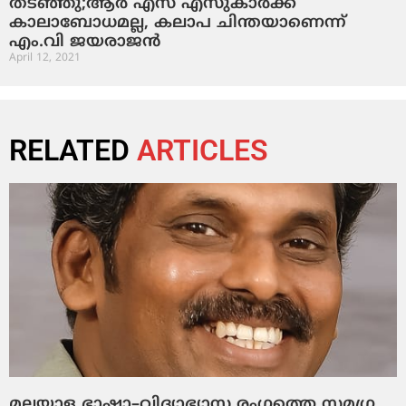
തടഞ്ഞു;ആര്‍ എസ് എസുകാര്‍ക്ക്
കാലാബോധമല്ല, കലാപ ചിന്തയാണെന്ന്
എം.വി ജയരാജന്‍
April 12, 2021
RELATED
ARTICLES
മലയാള ഭാഷാ–വിദ്യാഭ്യാസ രംഗത്തെ സമഗ്ര