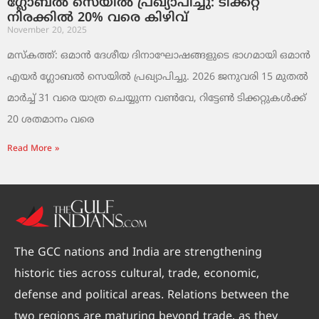
ഗ്ലോബൽ സെയിൽ പ്രഖ്യാപിച്ചു: ടിക്കറ്റ്
നിരക്കിൽ 20% വരെ കിഴിവ്
November 20, 2025
മസ്‌കത്ത്: ഒമാൻ ദേശീയ ദിനാഘോഷങ്ങളുടെ ഭാഗമായി ഒമാൻ
എയർ ഗ്ലോബൽ സെയിൽ പ്രഖ്യാപിച്ചു. 2026 ജനുവരി 15 മുതൽ
മാർച്ച് 31 വരെ യാത്ര ചെയ്യുന്ന വൺവേ, റിട്ടേൺ ടിക്കറ്റുകൾക്ക്
20 ശതമാനം വരെ
Read More »
The GCC nations and India are strengthening
historic ties across cultural, trade, economic,
defense and political areas. Relations between the
two regions are maturing beyond trade, as they