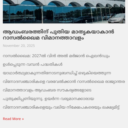
ആഡംബരത്തിന് പുതിയ മാതൃകയാകാൻ
റാസൽഖൈമ വിമാനത്താവളം
November 20, 2025
റാസൽഖൈമ: 2027ൽ വിൻ അൽ മർജാൻ ഐലൻഡും
ഉൾപ്പെടുന്ന വമ്പൻ പദ്ധതികൾ
യാഥാർത്ഥ്യമാകുന്നതിനോടനുബന്ധിച്ച് ഒഴുകിയെത്തുന്ന
വിനോദസഞ്ചാരികളെ വരവേൽക്കാൻ റാസൽഖൈമ രാജ്യാന്തര
വിമാനത്താവളം ആഡംബര സൗകര്യങ്ങളോടെ
പുതുക്കിപ്പണിയുന്നു. ഉയർന്ന വരുമാനക്കാരായ
വിനോദസഞ്ചാരികളെയും വലിയ നിക്ഷേപകരെയും ലക്ഷ്യമിട്ട്
Read More »