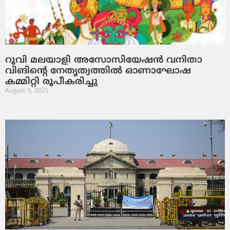
റൂവി മലയാളി അസോസിയേഷൻ വനിതാ
വിങിന്റെ നേതൃത്വത്തിൽ ഓണാഘോഷ
കമ്മിറ്റി രൂപീകരിച്ചു
August 9, 2025