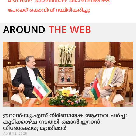
Also read:
കോവിഡ്-19: ബഹ്റിനില്‍ 655
പേര്‍ക്ക് കൊവിഡ് സ്ഥിരീകരിച്ചു
AROUND
THE WEB
ഇറാൻ-യു.എസ് നിർണായക ആണവ ചർച്ച:
കൂടിക്കാഴ്ച നടത്തി ഒമാൻ-ഇറാൻ
വിദേശകാര്യ മന്ത്രിമാർ
April 12, 2025