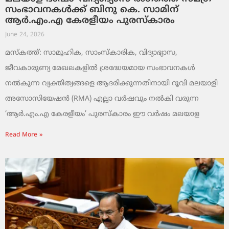
സംഭാവനകൾക്ക് ബിനു കെ. സാമിന്
ആർ.എം.എ കേരളീയം പുരസ്‌കാരം
June 24, 2026
മസ്കത്ത്: സാമൂഹിക, സാംസ്‌കാരിക, വിദ്യാഭ്യാസ,
ജീവകാരുണ്യ മേഖലകളിൽ ശ്രദ്ധേയമായ സംഭാവനകൾ
നൽകുന്ന വ്യക്തിത്വങ്ങളെ ആദരിക്കുന്നതിനായി റൂവി മലയാളി
അസോസിയേഷൻ (RMA) എല്ലാ വർഷവും നൽകി വരുന്ന
‘ആർ.എം.എ കേരളീയം’ പുരസ്‌കാരം ഈ വർഷം മലയാള
Read More »