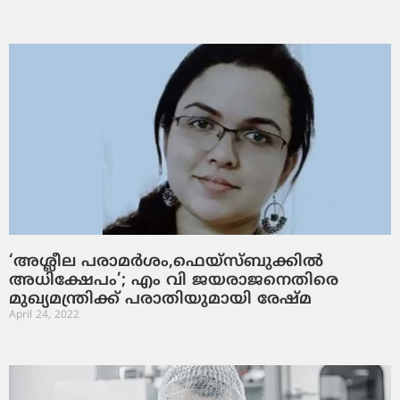
‘അശ്ലീല പരാമര്‍ശം,ഫെയ്സ്ബുക്കില്‍
അധിക്ഷേപം’; എം വി ജയരാജനെതിരെ
മുഖ്യമന്ത്രിക്ക് പരാതിയുമായി രേഷ്മ
April 24, 2022