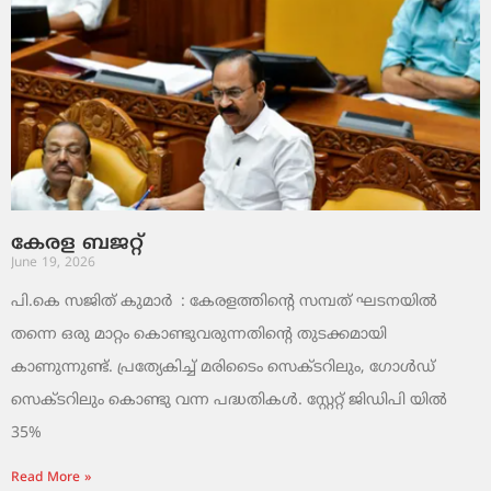
കേരള ബജറ്റ്
June 19, 2026
പി.കെ സജിത് കുമാര്‍ : കേരളത്തിന്റെ സമ്പത് ഘടനയിൽ
തന്നെ ഒരു മാറ്റം കൊണ്ടുവരുന്നതിന്റെ തുടക്കമായി
കാണുന്നുണ്ട്. പ്രത്യേകിച്ച് മരിടൈം സെക്ടറിലും, ഗോൾഡ്
സെക്ടറിലും കൊണ്ടു വന്ന പദ്ധതികൾ. സ്റ്റേറ്റ് ജിഡിപി യിൽ
35%
Read More »