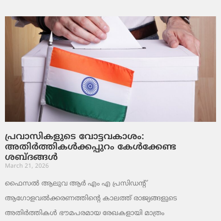
പ്രവാസികളുടെ വോട്ടവകാശം:
അതിർത്തികൾക്കപ്പുറം കേൾക്കേണ്ട
ശബ്ദങ്ങൾ
March 21, 2026
ഫൈസൽ ആലുവ ആർ എം എ പ്രസിഡന്റ്
ആഗോളവൽക്കരണത്തിന്റെ കാലത്ത് രാജ്യങ്ങളുടെ
അതിർത്തികൾ ഭൗമപരമായ രേഖകളായി മാത്രം