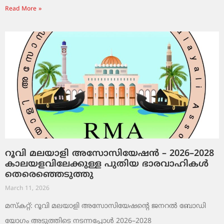
Read More »
റൂവി മലയാളി അസോസിയേഷൻ – 2026–2028
കാലയളവിലേക്കുള്ള പുതിയ ഭാരവാഹികൾ
തെരെഞ്ഞെടുത്തു
March 11, 2026
മസ്കറ്റ്: റൂവി മലയാളി അസോസിയേഷന്റെ ജനറൽ ബോഡി
യോഗം അടുത്തിടെ നടന്നപ്പോൾ 2026–2028