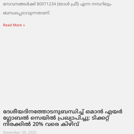
സേവനങ്ങൾക്ക് 80071234 (ടോൾ ഫ്രീ) എന്ന നമ്പറിലും
ബന്ധപ്പെടാവുന്നതാണ്.
Read More »
ദേശീയദിനത്തോടനുബന്ധിച്ച് ഒമാൻ എയർ
ഗ്ലോബൽ സെയിൽ പ്രഖ്യാപിച്ചു: ടിക്കറ്റ്
നിരക്കിൽ 20% വരെ കിഴിവ്
November 20, 2025