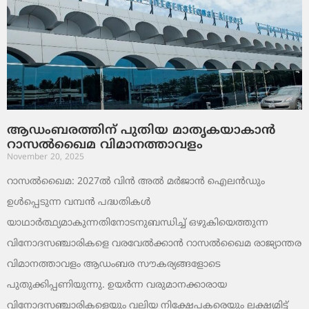
ആഡംബരത്തിന് പുതിയ മാതൃകയാകാൻ
റാസൽഖൈമ വിമാനത്താവളം
November 20, 2025
റാസൽഖൈമ: 2027ൽ വിൻ അൽ മർജാൻ ഐലൻഡും
ഉൾപ്പെടുന്ന വമ്പൻ പദ്ധതികൾ
യാഥാർത്ഥ്യമാകുന്നതിനോടനുബന്ധിച്ച് ഒഴുകിയെത്തുന്ന
വിനോദസഞ്ചാരികളെ വരവേൽക്കാൻ റാസൽഖൈമ രാജ്യാന്തര
വിമാനത്താവളം ആഡംബര സൗകര്യങ്ങളോടെ
പുതുക്കിപ്പണിയുന്നു. ഉയർന്ന വരുമാനക്കാരായ
വിനോദസഞ്ചാരികളെയും വലിയ നിക്ഷേപകരെയും ലക്ഷ്യമിട്ട്