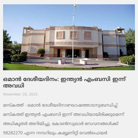
ഒമാൻ ദേശീയദിനം: ഇന്ത്യൻ എംബസി ഇന്ന്
അവധി
November 20, 2025
മസ്‌കത്ത് ∙ ഒമാൻ ദേശീയദിനാഘോഷത്താടനുബന്ധിച്ച്
മസ്‌കത്ത് ഇന്ത്യൻ എംബസി ഇന്ന് അവധിയായിരിക്കുമെന്ന്
അധികൃതർ അറിയിച്ചു. കോൺസുലാർ സേവനങ്ങൾക്ക്
98282270 എന്ന നമ്പറിലും കമ്യൂണിറ്റി വെൽഫെയർ