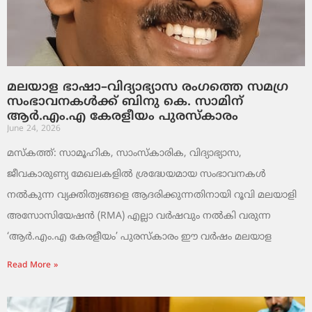
മലയാള ഭാഷാ–വിദ്യാഭ്യാസ രംഗത്തെ സമഗ്ര
സംഭാവനകൾക്ക് ബിനു കെ. സാമിന്
ആർ.എം.എ കേരളീയം പുരസ്‌കാരം
June 24, 2026
മസ്കത്ത്: സാമൂഹിക, സാംസ്‌കാരിക, വിദ്യാഭ്യാസ,
ജീവകാരുണ്യ മേഖലകളിൽ ശ്രദ്ധേയമായ സംഭാവനകൾ
നൽകുന്ന വ്യക്തിത്വങ്ങളെ ആദരിക്കുന്നതിനായി റൂവി മലയാളി
അസോസിയേഷൻ (RMA) എല്ലാ വർഷവും നൽകി വരുന്ന
‘ആർ.എം.എ കേരളീയം’ പുരസ്‌കാരം ഈ വർഷം മലയാള
Read More »