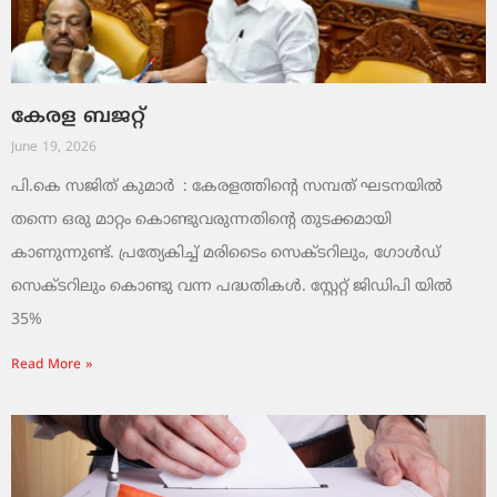
കേരള ബജറ്റ്
June 19, 2026
പി.കെ സജിത് കുമാര്‍ : കേരളത്തിന്റെ സമ്പത് ഘടനയിൽ
തന്നെ ഒരു മാറ്റം കൊണ്ടുവരുന്നതിന്റെ തുടക്കമായി
കാണുന്നുണ്ട്. പ്രത്യേകിച്ച് മരിടൈം സെക്ടറിലും, ഗോൾഡ്
സെക്ടറിലും കൊണ്ടു വന്ന പദ്ധതികൾ. സ്റ്റേറ്റ് ജിഡിപി യിൽ
35%
Read More »