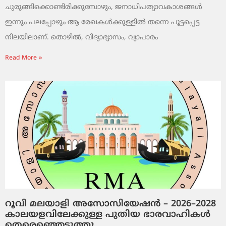
ചുരുങ്ങിക്കൊണ്ടിരിക്കുമ്പോഴും, ജനാധിപത്യാവകാശങ്ങൾ
ഇന്നും പലപ്പോഴും ആ രേഖകൾക്കുള്ളിൽ തന്നെ പൂട്ടപ്പെട്ട
നിലയിലാണ്. തൊഴിൽ, വിദ്യാഭ്യാസം, വ്യാപാരം
Read More »
റൂവി മലയാളി അസോസിയേഷൻ – 2026–2028
കാലയളവിലേക്കുള്ള പുതിയ ഭാരവാഹികൾ
തെരെഞ്ഞെടുത്തു