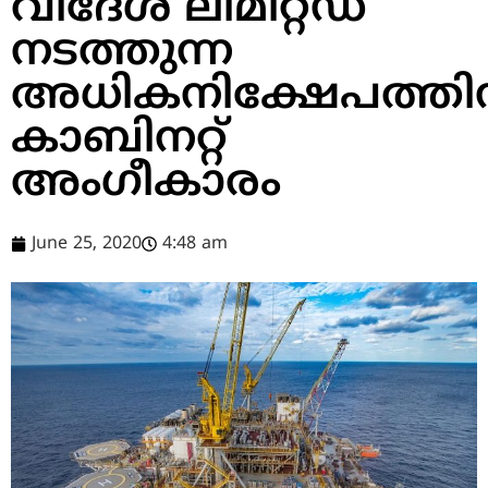
വിദേശ് ലിമിറ്റഡ്
നടത്തുന്ന
അധികനിക്ഷേപത്തി
കാബിനറ്റ്
അംഗീകാരം
June 25, 2020
4:48 am