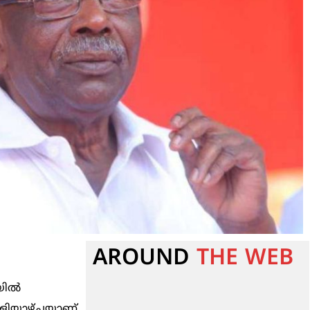
AROUND
THE WEB
ിയിൽ
ള്ളിയാഴ്ചയാണ്