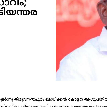
രാവം;
ിയന്തര
 തുടർന്നു തിരുവനന്തപുരം മെഡിക്കൽ കോളജ് ആശുപത്ര
രക്രിയയ്ക്കു വിധേയനാക്കി. രക്തസ്രാവത്തെ തുടർന്ന് വെ