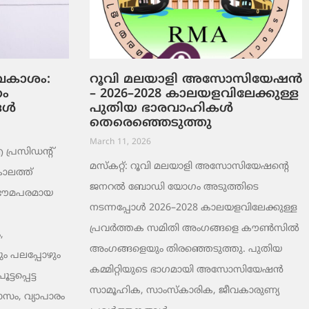
ടവകാശം:
റൂവി മലയാളി അസോസിയേഷൻ
റം
– 2026–2028 കാലയളവിലേക്കുള്ള
ങൾ
പുതിയ ഭാരവാഹികൾ
തെരെഞ്ഞെടുത്തു
March 11, 2026
രസിഡന്റ്
മസ്കറ്റ്: റൂവി മലയാളി അസോസിയേഷന്റെ
ാലത്ത്
ജനറൽ ബോഡി യോഗം അടുത്തിടെ
 ഭൗമപരമായ
നടന്നപ്പോൾ 2026–2028 കാലയളവിലേക്കുള്ള
പ്രവർത്തക സമിതി അംഗങ്ങളെ കൗൺസിൽ
,
അംഗങ്ങളെയും തിരഞ്ഞെടുത്തു. പുതിയ
ം പലപ്പോഴും
കമ്മിറ്റിയുടെ ഭാഗമായി അസോസിയേഷൻ
ടപ്പെട്ട
സാമൂഹിക, സാംസ്‌കാരിക, ജീവകാരുണ്യ
ാസം, വ്യാപാരം