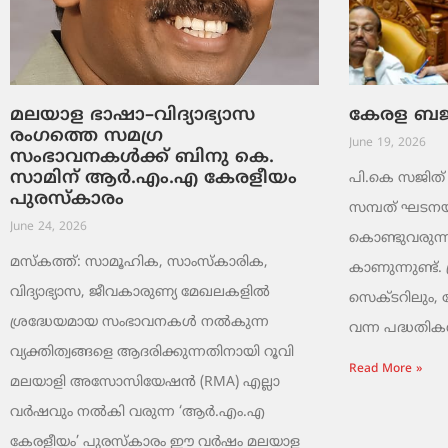
മലയാള ഭാഷാ–വിദ്യാഭ്യാസ
കേരള ബജറ്
രംഗത്തെ സമഗ്ര
June 19, 2026
സംഭാവനകൾക്ക് ബിനു കെ.
സാമിന് ആർ.എം.എ കേരളീയം
പി.കെ സജിത് ക
പുരസ്‌കാരം
സമ്പത് ഘടനയി
June 24, 2026
കൊണ്ടുവരുന്ന
മസ്കത്ത്: സാമൂഹിക, സാംസ്‌കാരിക,
കാണുന്നുണ്ട്. 
വിദ്യാഭ്യാസ, ജീവകാരുണ്യ മേഖലകളിൽ
സെക്ടറിലും,
ശ്രദ്ധേയമായ സംഭാവനകൾ നൽകുന്ന
വന്ന പദ്ധതികൾ.
വ്യക്തിത്വങ്ങളെ ആദരിക്കുന്നതിനായി റൂവി
Read More »
മലയാളി അസോസിയേഷൻ (RMA) എല്ലാ
വർഷവും നൽകി വരുന്ന ‘ആർ.എം.എ
കേരളീയം’ പുരസ്‌കാരം ഈ വർഷം മലയാള