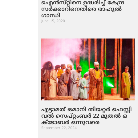
ഐന്‍സ്​റ്റീനെ ഉദ്ധരിച്ച്‌ കേന്ദ്ര
സര്‍ക്കാറിനെതിരെ​ രാഹുല്‍
ഗാന്ധി
June 15, 2020
എ​ട്ടാ​മ​ത് ഒ​മാ​നി തി​യ​റ്റ​ർ ഫെ​സ്റ്റി​
വ​ൽ സെ​പ്റ്റം​ബ​ർ 22 മു​ത​ൽ ഒ​
ക്ടോ​ബ​ർ ഒ​ന്നു​വ​രെ
September 22, 2024