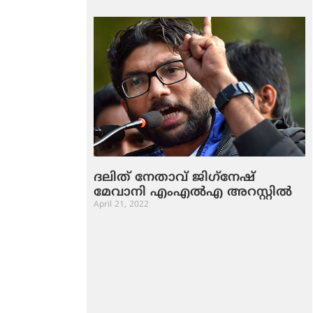
ദലിത് നേതാവ് ജിഗ്‌നേഷ്
മേവാനി എംഎല്‍എ അറസ്റ്റില്‍
April 21, 2022