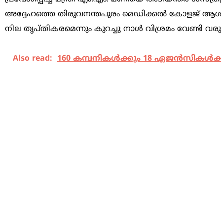
അദ്ദേഹത്തെ തിരുവനന്തപുരം മെഡിക്കൽ കോളജ് ആശുപത
നില തൃപ്തികരമെന്നും കുറച്ചു നാൾ വിശ്രമം വേണ്ടി വര
Also read:
160 കമ്പനികൾക്കും 18 ഏജൻസികൾക്കും