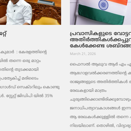
റ്
പ്രവാസികളുടെ വോട്
അതിർത്തികൾക്കപ്പു
കേൾക്കേണ്ട ശബ്ദങ്
ുമാര്‍ : കേരളത്തിന്റെ
March 21, 2026
ൽ തന്നെ ഒരു മാറ്റം
ഫൈസൽ ആലുവ ആർ എം എ പ്
തിന്റെ തുടക്കമായി
ആഗോളവൽക്കരണത്തിന്റെ ക
പ്രത്യേകിച്ച് മരിടൈം
രാജ്യങ്ങളുടെ അതിർത്തികൾ
 ഗോൾഡ് സെക്ടറിലും കൊണ്ടു
രേഖകളായി മാത്രം
 സ്റ്റേറ്റ് ജിഡിപി യിൽ 35%
ചുരുങ്ങിക്കൊണ്ടിരിക്കുമ്പോഴും
ജനാധിപത്യാവകാശങ്ങൾ ഇന്നു
ആ രേഖകൾക്കുള്ളിൽ തന്നെ പൂട്
നിലയിലാണ്. തൊഴിൽ, വിദ്യാഭ്യ