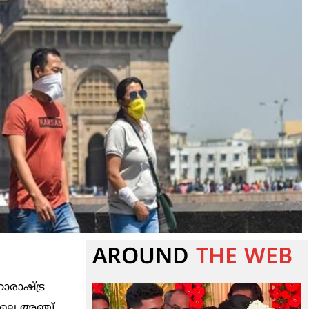
AROUND
THE WEB
ാരാഷ്ട്ര
ഫിലെ അഞ്ച്