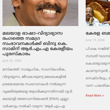
മലയാള ഭാഷാ–വിദ്യാഭ്യാസ
കേരള ബജറ്
രംഗത്തെ സമഗ്ര
June 19, 2026
സംഭാവനകൾക്ക് ബിനു കെ.
സാമിന് ആർ.എം.എ കേരളീയം
പി.കെ സജിത് ക
പുരസ്‌കാരം
സമ്പത് ഘടനയി
June 24, 2026
കൊണ്ടുവരുന്ന
മസ്കത്ത്: സാമൂഹിക, സാംസ്‌കാരിക,
കാണുന്നുണ്ട്. 
വിദ്യാഭ്യാസ, ജീവകാരുണ്യ മേഖലകളിൽ
സെക്ടറിലും,
ശ്രദ്ധേയമായ സംഭാവനകൾ നൽകുന്ന
വന്ന പദ്ധതികൾ.
വ്യക്തിത്വങ്ങളെ ആദരിക്കുന്നതിനായി റൂവി
Read More »
മലയാളി അസോസിയേഷൻ (RMA) എല്ലാ
വർഷവും നൽകി വരുന്ന ‘ആർ.എം.എ