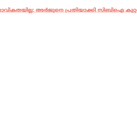
ാവികതയില്ല; അര്‍ജുനെ പ്രതിയാക്കി സിബിഐ കുറ്റ