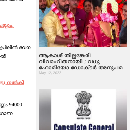
്യും,
പ്രിലില്‍ ഭവന
ആകാശ് തില്ലങ്കേരി
്തി
വിവാഹിതനായി ; വധു
ഹോമിയോ ഡോക്ടര്‍ അനുപമ
May 12, 2022
ട്ടു നൽകി
ണം 94000
കൊറോണ