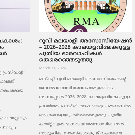
ടവകാശം:
റൂവി മലയാളി അസോസിയേഷൻ
റം
– 2026–2028 കാലയളവിലേക്കുള്ള
ങൾ
പുതിയ ഭാരവാഹികൾ
തെരെഞ്ഞെടുത്തു
March 11, 2026
രസിഡന്റ്
മസ്കറ്റ്: റൂവി മലയാളി അസോസിയേഷന്റെ
ാലത്ത്
ജനറൽ ബോഡി യോഗം അടുത്തിടെ
 ഭൗമപരമായ
നടന്നപ്പോൾ 2026–2028 കാലയളവിലേക്കുള്ള
പ്രവർത്തക സമിതി അംഗങ്ങളെ കൗൺസിൽ
,
അംഗങ്ങളെയും തിരഞ്ഞെടുത്തു. പുതിയ
ം പലപ്പോഴും
കമ്മിറ്റിയുടെ ഭാഗമായി അസോസിയേഷൻ
ടപ്പെട്ട
സാമൂഹിക, സാംസ്‌കാരിക, ജീവകാരുണ്യ