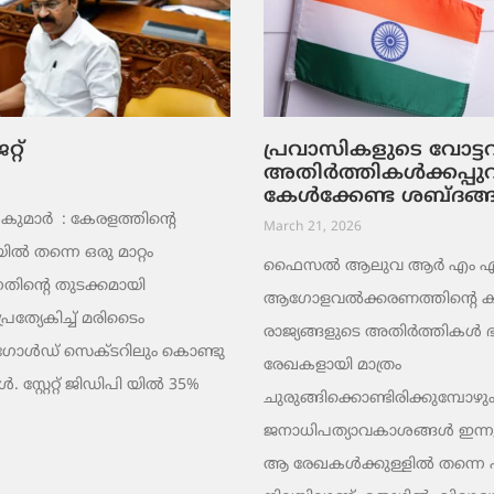
റ്
പ്രവാസികളുടെ വോട്
അതിർത്തികൾക്കപ്പു
കേൾക്കേണ്ട ശബ്ദങ്
ുമാര്‍ : കേരളത്തിന്റെ
March 21, 2026
ൽ തന്നെ ഒരു മാറ്റം
ഫൈസൽ ആലുവ ആർ എം എ പ്
തിന്റെ തുടക്കമായി
ആഗോളവൽക്കരണത്തിന്റെ ക
പ്രത്യേകിച്ച് മരിടൈം
രാജ്യങ്ങളുടെ അതിർത്തികൾ
 ഗോൾഡ് സെക്ടറിലും കൊണ്ടു
രേഖകളായി മാത്രം
 സ്റ്റേറ്റ് ജിഡിപി യിൽ 35%
ചുരുങ്ങിക്കൊണ്ടിരിക്കുമ്പോഴും
ജനാധിപത്യാവകാശങ്ങൾ ഇന്നു
ആ രേഖകൾക്കുള്ളിൽ തന്നെ പൂട്