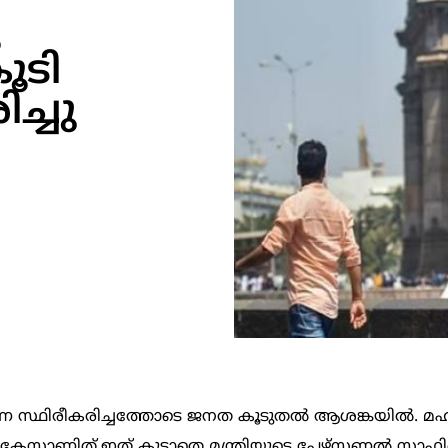
കൂടി
്ചു
 കൊറോണ സ്ഥിരീകരിച്ചത്തോടെ ജനത കൂടുതൽ ആശങ്കയിൽ. മഹ
ൈറസ് കേസാണിത്.ഇത് കൂടാതെ മന്ത്രിയുടെ പേഴ്‌സണല്‍ സ്റ്റാ