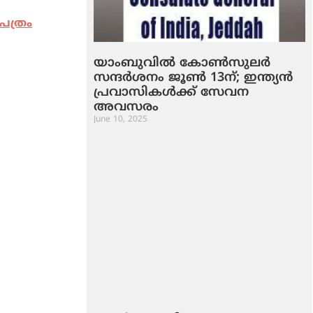
പത്രം
യാംബുവിൽ കോൺസുലർ
സന്ദർശനം ജൂൺ 13ന്; ഇന്ത്യൻ
പ്രവാസികൾക്ക് സേവന
അവസരം
June 10, 2025