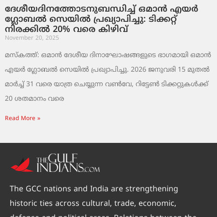
ദേശീയദിനത്തോടനുബന്ധിച്ച് ഒമാൻ എയർ
ഗ്ലോബൽ സെയിൽ പ്രഖ്യാപിച്ചു: ടിക്കറ്റ്
നിരക്കിൽ 20% വരെ കിഴിവ്
November 20, 2025
മസ്‌കത്ത്: ഒമാൻ ദേശീയ ദിനാഘോഷങ്ങളുടെ ഭാഗമായി ഒമാൻ
എയർ ഗ്ലോബൽ സെയിൽ പ്രഖ്യാപിച്ചു. 2026 ജനുവരി 15 മുതൽ
മാർച്ച് 31 വരെ യാത്ര ചെയ്യുന്ന വൺവേ, റിട്ടേൺ ടിക്കറ്റുകൾക്ക്
20 ശതമാനം വരെ
Read More »
The GCC nations and India are strengthening
historic ties across cultural, trade, economic,