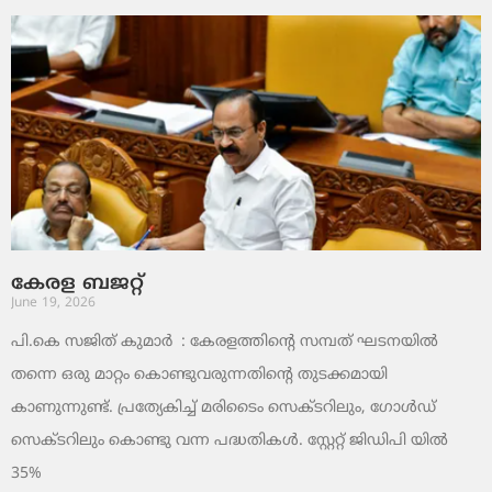
കേരള ബജറ്റ്
June 19, 2026
പി.കെ സജിത് കുമാര്‍ : കേരളത്തിന്റെ സമ്പത് ഘടനയിൽ
തന്നെ ഒരു മാറ്റം കൊണ്ടുവരുന്നതിന്റെ തുടക്കമായി
കാണുന്നുണ്ട്. പ്രത്യേകിച്ച് മരിടൈം സെക്ടറിലും, ഗോൾഡ്
സെക്ടറിലും കൊണ്ടു വന്ന പദ്ധതികൾ. സ്റ്റേറ്റ് ജിഡിപി യിൽ
35%