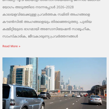
മസ്കറ്റ്: റൂവി മലയാളി അസോസിയേഷന്റെ ജനറൽ ബോഡി
യോഗം അടുത്തിടെ നടന്നപ്പോൾ 2026–2028
കാലയളവിലേക്കുള്ള പ്രവർത്തക സമിതി അംഗങ്ങളെ
കൗൺസിൽ അംഗങ്ങളെയും തിരഞ്ഞെടുത്തു. പുതിയ
കമ്മിറ്റിയുടെ ഭാഗമായി അസോസിയേഷൻ സാമൂഹിക,
സാംസ്‌കാരിക, ജീവകാരുണ്യ പ്രവർത്തനങ്ങൾ
Read More »