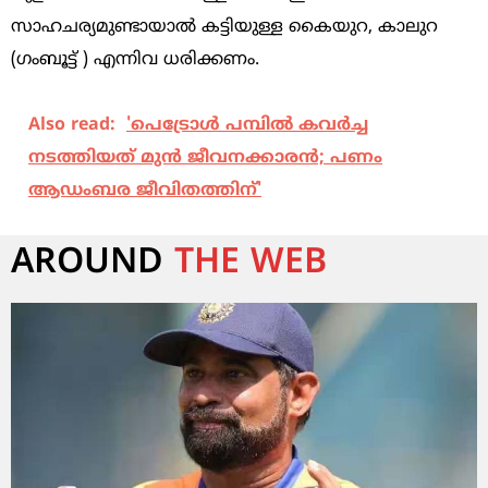
സാഹചര്യമുണ്ടായാൽ കട്ടിയുള്ള കൈയുറ, കാലുറ
(ഗംബൂട്ട് ) എന്നിവ ധരിക്കണം.
Also read:
'പെട്രോള്‍ പമ്പില്‍ കവര്‍ച്ച
നടത്തിയത് മുന്‍ ജീവനക്കാരന്‍; പണം
ആഡംബര ജീവിതത്തിന്'
AROUND
THE WEB