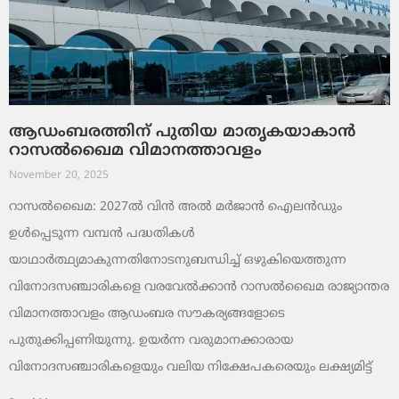
ആഡംബരത്തിന് പുതിയ മാതൃകയാകാൻ
റാസൽഖൈമ വിമാനത്താവളം
November 20, 2025
റാസൽഖൈമ: 2027ൽ വിൻ അൽ മർജാൻ ഐലൻഡും
ഉൾപ്പെടുന്ന വമ്പൻ പദ്ധതികൾ
യാഥാർത്ഥ്യമാകുന്നതിനോടനുബന്ധിച്ച് ഒഴുകിയെത്തുന്ന
വിനോദസഞ്ചാരികളെ വരവേൽക്കാൻ റാസൽഖൈമ രാജ്യാന്തര
വിമാനത്താവളം ആഡംബര സൗകര്യങ്ങളോടെ
പുതുക്കിപ്പണിയുന്നു. ഉയർന്ന വരുമാനക്കാരായ
വിനോദസഞ്ചാരികളെയും വലിയ നിക്ഷേപകരെയും ലക്ഷ്യമിട്ട്