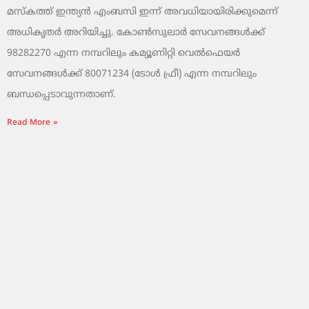
മസ്‌കത്ത് ഇന്ത്യൻ എംബസി ഇന്ന് അവധിയായിരിക്കുമെന്ന്
അധികൃതർ അറിയിച്ചു. കോൺസുലാർ സേവനങ്ങൾക്ക്
98282270 എന്ന നമ്പറിലും കമ്യൂണിറ്റി വെൽഫെയർ
സേവനങ്ങൾക്ക് 80071234 (ടോൾ ഫ്രീ) എന്ന നമ്പറിലും
ബന്ധപ്പെടാവുന്നതാണ്.
Read More »