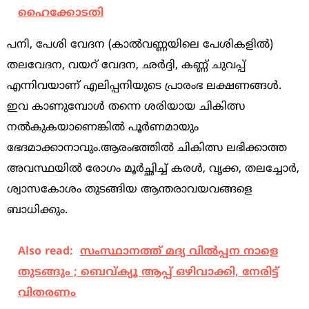
ഹൈക്കോടതി
പനി, പേശി വേദന (കാൽവണ്ണയിലെ പേശികളിൽ)
തലവേദന, വയറ് വേദന, ഛർദ്ദി, കണ്ണ് ചുവപ്പ്
എന്നിവയാണ് എലിപ്പനിയുടെ പ്രാരംഭ ലക്ഷണങ്ങൾ.
ഇവ കാണുമ്പോൾ തന്നെ ശരിയായ ചികിത്സ
നൽകുകയാണെങ്കിൽ പൂർണമായും
ഭേദമാക്കാനാവും.ആരംഭത്തിൽ ചികിത്സ ലഭിക്കാത്ത
അവസ്ഥയിൽ രോഗം മൂർച്ഛിച്ച് കരൾ, വൃക്ക, തലച്ചോർ,
ശ്വാസകോശം തുടങ്ങിയ ആന്തരാവയവങ്ങളെ
ബാധിക്കും.
Also read:
സംസ്ഥാനത്ത് മദ്യ വില്‍പ്പന നാളെ
തുടങ്ങും ; ബെവ്ക്യൂ ആപ്പ് ഒഴിവാക്കി, നേരിട്ട്
വിതരണം