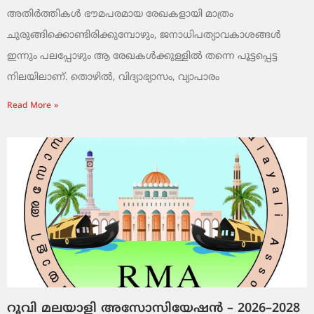
അതിർത്തികൾ ഭൗമപരമായ രേഖകളായി മാത്രം
ചുരുങ്ങിക്കൊണ്ടിരിക്കുമ്പോഴും, ജനാധിപത്യാവകാശങ്ങൾ
ഇന്നും പലപ്പോഴും ആ രേഖകൾക്കുള്ളിൽ തന്നെ പൂട്ടപ്പെട്ട
നിലയിലാണ്. തൊഴിൽ, വിദ്യാഭ്യാസം, വ്യാപാരം
Read More »
റൂവി മലയാളി അസോസിയേഷൻ – 2026–2028