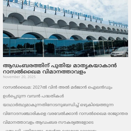
ആഡംബരത്തിന് പുതിയ മാതൃകയാകാൻ
റാസൽഖൈമ വിമാനത്താവളം
November 20, 2025
റാസൽഖൈമ: 2027ൽ വിൻ അൽ മർജാൻ ഐലൻഡും
ഉൾപ്പെടുന്ന വമ്പൻ പദ്ധതികൾ
യാഥാർത്ഥ്യമാകുന്നതിനോടനുബന്ധിച്ച് ഒഴുകിയെത്തുന്ന
വിനോദസഞ്ചാരികളെ വരവേൽക്കാൻ റാസൽഖൈമ രാജ്യാന്തര
വിമാനത്താവളം ആഡംബര സൗകര്യങ്ങളോടെ