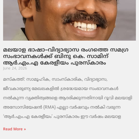
മലയാള ഭാഷാ–വിദ്യാഭ്യാസ രംഗത്തെ സമഗ്ര
സംഭാവനകൾക്ക് ബിനു കെ. സാമിന്
ആർ.എം.എ കേരളീയം പുരസ്‌കാരം
June 24, 2026
മസ്കത്ത്: സാമൂഹിക, സാംസ്‌കാരിക, വിദ്യാഭ്യാസ,
ജീവകാരുണ്യ മേഖലകളിൽ ശ്രദ്ധേയമായ സംഭാവനകൾ
നൽകുന്ന വ്യക്തിത്വങ്ങളെ ആദരിക്കുന്നതിനായി റൂവി മലയാളി
അസോസിയേഷൻ (RMA) എല്ലാ വർഷവും നൽകി വരുന്ന
‘ആർ.എം.എ കേരളീയം’ പുരസ്‌കാരം ഈ വർഷം മലയാള
Read More »