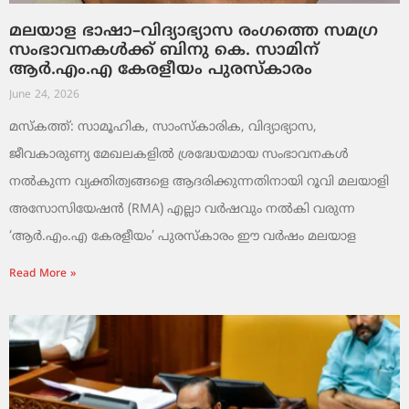
മലയാള ഭാഷാ–വിദ്യാഭ്യാസ രംഗത്തെ സമഗ്ര
സംഭാവനകൾക്ക് ബിനു കെ. സാമിന്
ആർ.എം.എ കേരളീയം പുരസ്‌കാരം
June 24, 2026
മസ്കത്ത്: സാമൂഹിക, സാംസ്‌കാരിക, വിദ്യാഭ്യാസ,
ജീവകാരുണ്യ മേഖലകളിൽ ശ്രദ്ധേയമായ സംഭാവനകൾ
നൽകുന്ന വ്യക്തിത്വങ്ങളെ ആദരിക്കുന്നതിനായി റൂവി മലയാളി
അസോസിയേഷൻ (RMA) എല്ലാ വർഷവും നൽകി വരുന്ന
‘ആർ.എം.എ കേരളീയം’ പുരസ്‌കാരം ഈ വർഷം മലയാള
Read More »