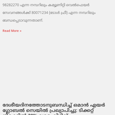
98282270 എന്ന നമ്പറിലും കമ്യൂണിറ്റി വെൽഫെയർ
സേവനങ്ങൾക്ക് 80071234 (ടോൾ ഫ്രീ) എന്ന നമ്പറിലും
ബന്ധപ്പെടാവുന്നതാണ്.
Read More »
ദേശീയദിനത്തോടനുബന്ധിച്ച് ഒമാൻ എയർ
ഗ്ലോബൽ സെയിൽ പ്രഖ്യാപിച്ചു: ടിക്കറ്റ്