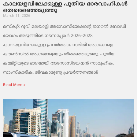
കാലയളവിലേക്കുള്ള പുതിയ ഭാരവാഹികൾ
തെരെഞ്ഞെടുത്തു
March 11, 2026
മസ്കറ്റ്: റൂവി മലയാളി അസോസിയേഷന്റെ ജനറൽ ബോഡി
യോഗം അടുത്തിടെ നടന്നപ്പോൾ 2026–2028
കാലയളവിലേക്കുള്ള പ്രവർത്തക സമിതി അംഗങ്ങളെ
കൗൺസിൽ അംഗങ്ങളെയും തിരഞ്ഞെടുത്തു. പുതിയ
കമ്മിറ്റിയുടെ ഭാഗമായി അസോസിയേഷൻ സാമൂഹിക,
സാംസ്‌കാരിക, ജീവകാരുണ്യ പ്രവർത്തനങ്ങൾ
Read More »