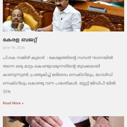
കേരള ബജറ്റ്
June 19, 2026
പി.കെ സജിത് കുമാര്‍ : കേരളത്തിന്റെ സമ്പത് ഘടനയിൽ
തന്നെ ഒരു മാറ്റം കൊണ്ടുവരുന്നതിന്റെ തുടക്കമായി
കാണുന്നുണ്ട്. പ്രത്യേകിച്ച് മരിടൈം സെക്ടറിലും, ഗോൾഡ്
സെക്ടറിലും കൊണ്ടു വന്ന പദ്ധതികൾ. സ്റ്റേറ്റ് ജിഡിപി യിൽ
35%
Read More »