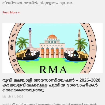
നിലയിലാണ്. തൊഴിൽ, വിദ്യാഭ്യാസം, വ്യാപാരം
Read More »
റൂവി മലയാളി അസോസിയേഷൻ – 2026–2028
കാലയളവിലേക്കുള്ള പുതിയ ഭാരവാഹികൾ
തെരെഞ്ഞെടുത്തു
March 11, 2026