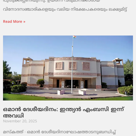
പുതുക്കിപ്പണിയുന്നു. ഉയർന്ന വരുമാനക്കാരായ
വിനോദസഞ്ചാരികളെയും വലിയ നിക്ഷേപകരെയും ലക്ഷ്യമിട്ട്
Read More »
ഒമാൻ ദേശീയദിനം: ഇന്ത്യൻ എംബസി ഇന്ന്
അവധി
November 20, 2025
മസ്‌കത്ത് ∙ ഒമാൻ ദേശീയദിനാഘോഷത്താടനുബന്ധിച്ച്