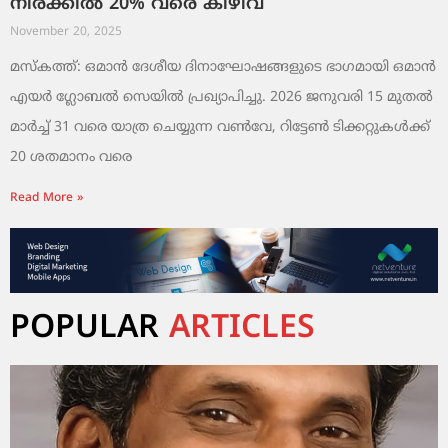
നിരക്കിൽ 20% വരെ കിഴിവ്
November 20, 2025
മസ്‌കത്ത്: ഒമാൻ ദേശീയ ദിനാഘോഷങ്ങളുടെ ഭാഗമായി ഒമാൻ
എയർ ഗ്ലോബൽ സെയിൽ പ്രഖ്യാപിച്ചു. 2026 ജനുവരി 15 മുതൽ
മാർച്ച് 31 വരെ യാത്ര ചെയ്യുന്ന വൺവേ, റിട്ടേൺ ടിക്കറ്റുകൾക്ക്
20 ശതമാനം വരെ
Read More »
POPULAR
ARTICLES