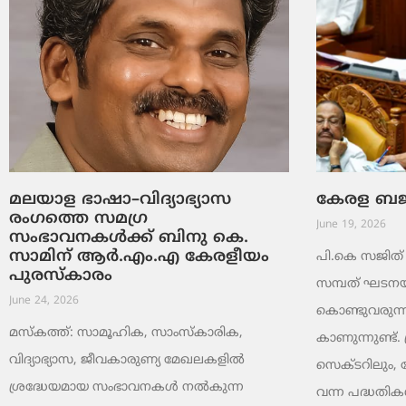
മലയാള ഭാഷാ–വിദ്യാഭ്യാസ
കേരള ബജറ്
രംഗത്തെ സമഗ്ര
June 19, 2026
സംഭാവനകൾക്ക് ബിനു കെ.
സാമിന് ആർ.എം.എ കേരളീയം
പി.കെ സജിത് ക
പുരസ്‌കാരം
സമ്പത് ഘടനയി
June 24, 2026
കൊണ്ടുവരുന്ന
മസ്കത്ത്: സാമൂഹിക, സാംസ്‌കാരിക,
കാണുന്നുണ്ട്. 
വിദ്യാഭ്യാസ, ജീവകാരുണ്യ മേഖലകളിൽ
സെക്ടറിലും,
ശ്രദ്ധേയമായ സംഭാവനകൾ നൽകുന്ന
വന്ന പദ്ധതികൾ.