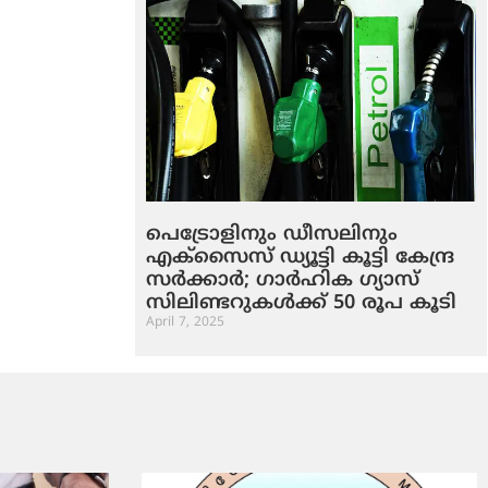
പെട്രോളിനും ഡീസലിനും
എക്സൈസ് ഡ്യൂട്ടി കൂട്ടി കേന്ദ്ര
സർക്കാർ; ഗാർഹിക ഗ്യാസ്
സിലിണ്ടറുകൾക്ക് 50 രൂപ കൂടി
April 7, 2025