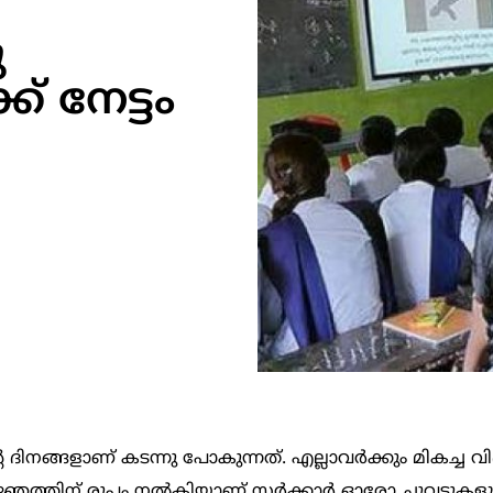
ു
് നേട്ടം
ദിനങ്ങളാണ് കടന്നു പോകുന്നത്. എല്ലാവർക്കും മികച്ച വിദ
യജ്ഞത്തിന് രൂപം നൽകിയാണ് സർക്കാർ ഓരോ ചുവടുകളും 