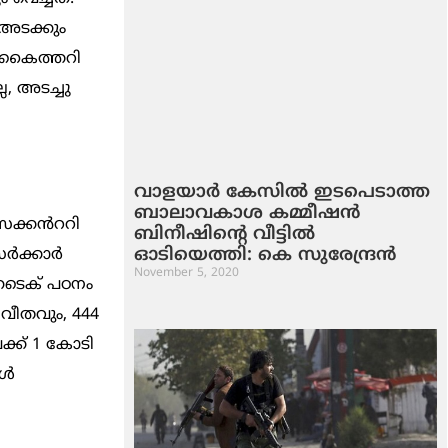
 അടക്കും
ം കൈത്തറി
ല, അടച്ചു
വാളയാര്‍ കേസില്‍ ഇടപെടാത്ത
ബാലാവകാശ കമ്മീഷന്‍
സെക്കൻററി
ബിനീഷിന്റെ വീട്ടില്‍
ഓടിയെത്തി: കെ സുരേന്ദ്രന്‍
‍ക്കാര്‍
November 5, 2020
ൈടെക് പഠനം
വീതവും, 444
ക്ക് 1 കോടി
ങൾ