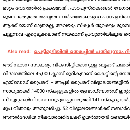
മാറ്റം വേഗത്തിൽ പ്രകടമായി. പാഠപുസ്തകങ്ങൾ വേഗത്
മുമ്പെ അടുത്ത അധ്യയന വർഷത്തേക്കുള്ള പാഠപുസ്തക
ആക്കിയെന്ന് മാത്രമല്ല, അവയും സ്കൂൾ തുറക്കും മുമ്പ
പൂട്ടുന്നവ ഏറ്റെടുക്കലാണ് നയമെന്ന് പ്രവൃത്തിയിലൂടെ തെ
Also read:
പെട്ടിമുടിയില്‍ തെരച്ചില്‍ പതിമൂന്നാം
അടിസ്ഥാന സൗകര്യം വികസിപ്പിക്കാനുള്ള ബൃഹദ് പദ
വിഭാഗത്തിലെ 45,000 ക്ലാസ് മുറികളാണ് കൈറ്റിന്‍റെ ന
എയ്ഡെഡ് പ്രൈമറി – അപ്പർ പ്രൈമറിവിദ്യാലയങ്ങളില
സാധ്യമാക്കി.14000 സ്‌കൂളുകളിൽ ബ്രോഡ്ബാൻഡ് ഇന്റ
സ്‌കൂളുകൾവികസനവും ഉറപ്പുവരുത്തി.141 സ്‌കൂളുകൾക്ക
രൂപ വീതവും അനുവദിച്ചു. 52 വിദ്യാലയങ്ങൾക്ക് നബാർഡ
അന്തർദേശീയ നിലവാരത്തിലേക്ക് ഉയർത്താൻ രണ്ടായി