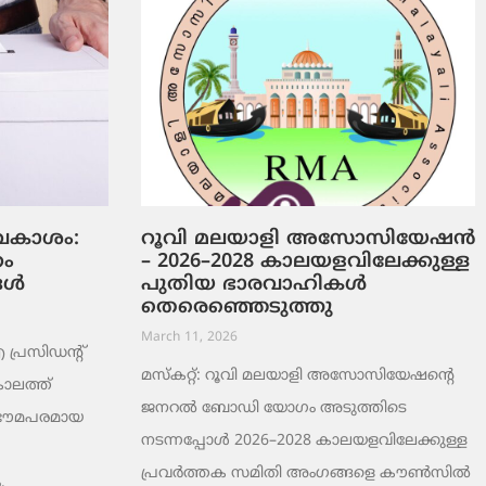
ടവകാശം:
റൂവി മലയാളി അസോസിയേഷൻ
റം
– 2026–2028 കാലയളവിലേക്കുള്ള
ങൾ
പുതിയ ഭാരവാഹികൾ
തെരെഞ്ഞെടുത്തു
March 11, 2026
രസിഡന്റ്
മസ്കറ്റ്: റൂവി മലയാളി അസോസിയേഷന്റെ
ാലത്ത്
ജനറൽ ബോഡി യോഗം അടുത്തിടെ
 ഭൗമപരമായ
നടന്നപ്പോൾ 2026–2028 കാലയളവിലേക്കുള്ള
പ്രവർത്തക സമിതി അംഗങ്ങളെ കൗൺസിൽ
,