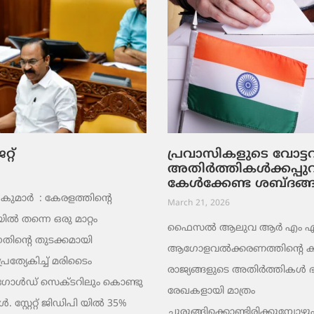
റ്
പ്രവാസികളുടെ വോട്
അതിർത്തികൾക്കപ്പു
കേൾക്കേണ്ട ശബ്ദങ്
ുമാര്‍ : കേരളത്തിന്റെ
March 21, 2026
ൽ തന്നെ ഒരു മാറ്റം
ഫൈസൽ ആലുവ ആർ എം എ പ്
തിന്റെ തുടക്കമായി
ആഗോളവൽക്കരണത്തിന്റെ ക
പ്രത്യേകിച്ച് മരിടൈം
രാജ്യങ്ങളുടെ അതിർത്തികൾ
 ഗോൾഡ് സെക്ടറിലും കൊണ്ടു
രേഖകളായി മാത്രം
 സ്റ്റേറ്റ് ജിഡിപി യിൽ 35%
ചുരുങ്ങിക്കൊണ്ടിരിക്കുമ്പോഴും