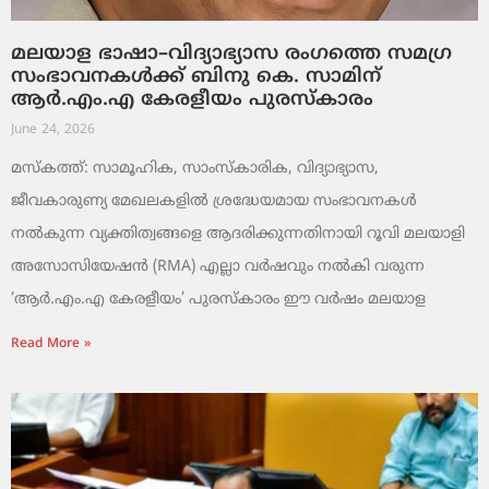
മലയാള ഭാഷാ–വിദ്യാഭ്യാസ രംഗത്തെ സമഗ്ര
സംഭാവനകൾക്ക് ബിനു കെ. സാമിന്
ആർ.എം.എ കേരളീയം പുരസ്‌കാരം
June 24, 2026
മസ്കത്ത്: സാമൂഹിക, സാംസ്‌കാരിക, വിദ്യാഭ്യാസ,
ജീവകാരുണ്യ മേഖലകളിൽ ശ്രദ്ധേയമായ സംഭാവനകൾ
നൽകുന്ന വ്യക്തിത്വങ്ങളെ ആദരിക്കുന്നതിനായി റൂവി മലയാളി
അസോസിയേഷൻ (RMA) എല്ലാ വർഷവും നൽകി വരുന്ന
‘ആർ.എം.എ കേരളീയം’ പുരസ്‌കാരം ഈ വർഷം മലയാള
Read More »