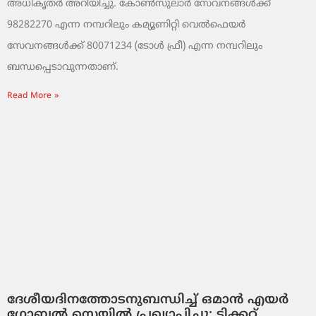
അധികൃതർ അറിയിച്ചു. കോൺസുലാർ സേവനങ്ങൾക്ക്
98282270 എന്ന നമ്പറിലും കമ്യൂണിറ്റി വെൽഫെയർ
സേവനങ്ങൾക്ക് 80071234 (ടോൾ ഫ്രീ) എന്ന നമ്പറിലും
ബന്ധപ്പെടാവുന്നതാണ്.
Read More »
ദേശീയദിനത്തോടനുബന്ധിച്ച് ഒമാൻ എയർ
ഗ്ലോബൽ സെയിൽ പ്രഖ്യാപിച്ചു: ടിക്കറ്റ്