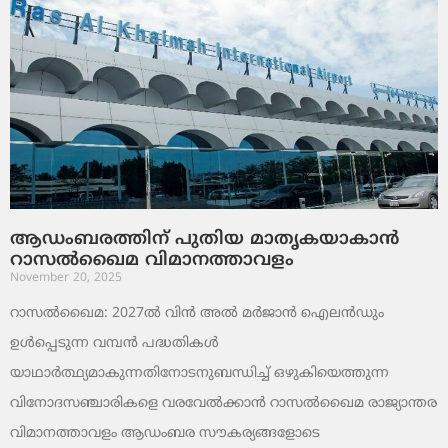
ആഡംബരത്തിന് പുതിയ മാതൃകയാകാൻ
റാസൽഖൈമ വിമാനത്താവളം
November 20, 2025
റാസൽഖൈമ: 2027ൽ വിൻ അൽ മർജാൻ ഐലൻഡും
ഉൾപ്പെടുന്ന വമ്പൻ പദ്ധതികൾ
യാഥാർത്ഥ്യമാകുന്നതിനോടനുബന്ധിച്ച് ഒഴുകിയെത്തുന്ന
വിനോദസഞ്ചാരികളെ വരവേൽക്കാൻ റാസൽഖൈമ രാജ്യാന്തര
വിമാനത്താവളം ആഡംബര സൗകര്യങ്ങളോടെ