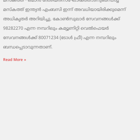
മസ്‌കത്ത് ∙ ഒമാൻ ദേശീയദിനാഘോഷത്താടനുബന്ധിച്ച്
മസ്‌കത്ത് ഇന്ത്യൻ എംബസി ഇന്ന് അവധിയായിരിക്കുമെന്ന്
അധികൃതർ അറിയിച്ചു. കോൺസുലാർ സേവനങ്ങൾക്ക്
98282270 എന്ന നമ്പറിലും കമ്യൂണിറ്റി വെൽഫെയർ
സേവനങ്ങൾക്ക് 80071234 (ടോൾ ഫ്രീ) എന്ന നമ്പറിലും
ബന്ധപ്പെടാവുന്നതാണ്.
Read More »