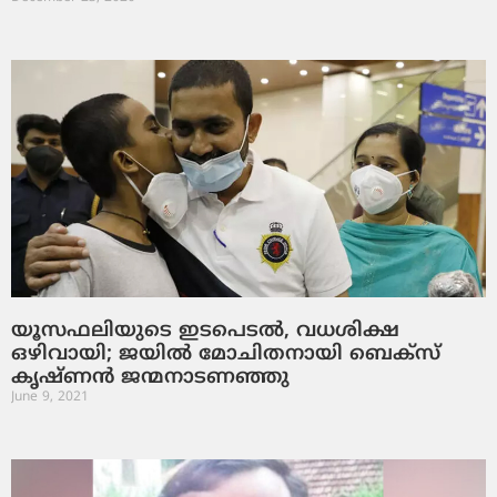
യൂസഫലിയുടെ ഇടപെടല്‍, വധശിക്ഷ
ഒഴിവായി; ജയില്‍ മോചിതനായി ബെക്സ്
കൃഷ്ണന്‍ ജന്മനാടണഞ്ഞു
June 9, 2021