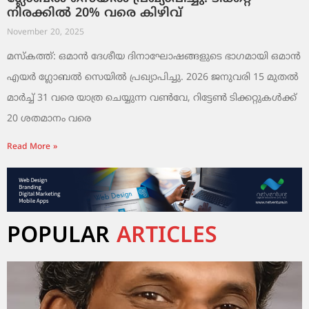
നിരക്കിൽ 20% വരെ കിഴിവ്
November 20, 2025
മസ്‌കത്ത്: ഒമാൻ ദേശീയ ദിനാഘോഷങ്ങളുടെ ഭാഗമായി ഒമാൻ
എയർ ഗ്ലോബൽ സെയിൽ പ്രഖ്യാപിച്ചു. 2026 ജനുവരി 15 മുതൽ
മാർച്ച് 31 വരെ യാത്ര ചെയ്യുന്ന വൺവേ, റിട്ടേൺ ടിക്കറ്റുകൾക്ക്
20 ശതമാനം വരെ
Read More »
POPULAR
ARTICLES