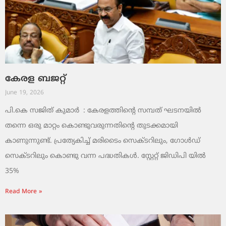
കേരള ബജറ്റ്
June 19, 2026
പി.കെ സജിത് കുമാര്‍ : കേരളത്തിന്റെ സമ്പത് ഘടനയിൽ
തന്നെ ഒരു മാറ്റം കൊണ്ടുവരുന്നതിന്റെ തുടക്കമായി
കാണുന്നുണ്ട്. പ്രത്യേകിച്ച് മരിടൈം സെക്ടറിലും, ഗോൾഡ്
സെക്ടറിലും കൊണ്ടു വന്ന പദ്ധതികൾ. സ്റ്റേറ്റ് ജിഡിപി യിൽ
35%
Read More »