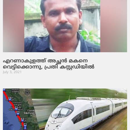
എറണാകുളത്ത് അച്ഛന്‍ മകനെ
വെട്ടിക്കൊന്നു, പ്രതി കസ്റ്റഡിയില്‍
July 3, 2021