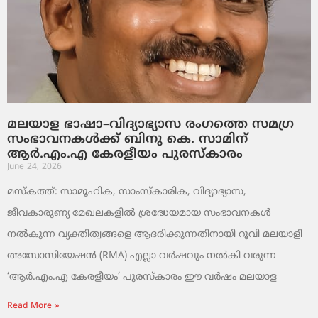
മലയാള ഭാഷാ–വിദ്യാഭ്യാസ രംഗത്തെ സമഗ്ര
സംഭാവനകൾക്ക് ബിനു കെ. സാമിന്
ആർ.എം.എ കേരളീയം പുരസ്‌കാരം
June 24, 2026
മസ്കത്ത്: സാമൂഹിക, സാംസ്‌കാരിക, വിദ്യാഭ്യാസ,
ജീവകാരുണ്യ മേഖലകളിൽ ശ്രദ്ധേയമായ സംഭാവനകൾ
നൽകുന്ന വ്യക്തിത്വങ്ങളെ ആദരിക്കുന്നതിനായി റൂവി മലയാളി
അസോസിയേഷൻ (RMA) എല്ലാ വർഷവും നൽകി വരുന്ന
‘ആർ.എം.എ കേരളീയം’ പുരസ്‌കാരം ഈ വർഷം മലയാള
Read More »