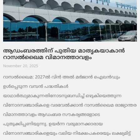
ആഡംബരത്തിന് പുതിയ മാതൃകയാകാൻ
റാസൽഖൈമ വിമാനത്താവളം
November 20, 2025
റാസൽഖൈമ: 2027ൽ വിൻ അൽ മർജാൻ ഐലൻഡും
ഉൾപ്പെടുന്ന വമ്പൻ പദ്ധതികൾ
യാഥാർത്ഥ്യമാകുന്നതിനോടനുബന്ധിച്ച് ഒഴുകിയെത്തുന്ന
വിനോദസഞ്ചാരികളെ വരവേൽക്കാൻ റാസൽഖൈമ രാജ്യാന്തര
വിമാനത്താവളം ആഡംബര സൗകര്യങ്ങളോടെ
പുതുക്കിപ്പണിയുന്നു. ഉയർന്ന വരുമാനക്കാരായ
വിനോദസഞ്ചാരികളെയും വലിയ നിക്ഷേപകരെയും ലക്ഷ്യമിട്ട്