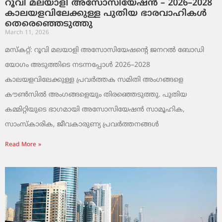
റൂവി മലയാളി അസോസിയേഷൻ – 2026–2028
കാലയളവിലേക്കുള്ള പുതിയ ഭാരവാഹികൾ
തെരെഞ്ഞെടുത്തു
March 11, 2026
മസ്കറ്റ്: റൂവി മലയാളി അസോസിയേഷന്റെ ജനറൽ ബോഡി
യോഗം അടുത്തിടെ നടന്നപ്പോൾ 2026–2028
കാലയളവിലേക്കുള്ള പ്രവർത്തക സമിതി അംഗങ്ങളെ
കൗൺസിൽ അംഗങ്ങളെയും തിരഞ്ഞെടുത്തു. പുതിയ
കമ്മിറ്റിയുടെ ഭാഗമായി അസോസിയേഷൻ സാമൂഹിക,
സാംസ്‌കാരിക, ജീവകാരുണ്യ പ്രവർത്തനങ്ങൾ
Read More »