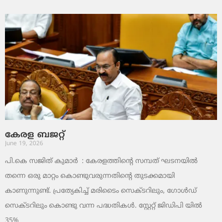
കേരള ബജറ്റ്
June 19, 2026
പി.കെ സജിത് കുമാര്‍ : കേരളത്തിന്റെ സമ്പത് ഘടനയിൽ
തന്നെ ഒരു മാറ്റം കൊണ്ടുവരുന്നതിന്റെ തുടക്കമായി
കാണുന്നുണ്ട്. പ്രത്യേകിച്ച് മരിടൈം സെക്ടറിലും, ഗോൾഡ്
സെക്ടറിലും കൊണ്ടു വന്ന പദ്ധതികൾ. സ്റ്റേറ്റ് ജിഡിപി യിൽ
35%