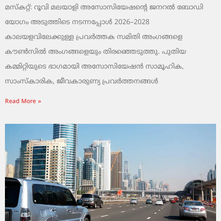
മസ്കറ്റ്: റൂവി മലയാളി അസോസിയേഷന്റെ ജനറൽ ബോഡി
യോഗം അടുത്തിടെ നടന്നപ്പോൾ 2026–2028
കാലയളവിലേക്കുള്ള പ്രവർത്തക സമിതി അംഗങ്ങളെ
കൗൺസിൽ അംഗങ്ങളെയും തിരഞ്ഞെടുത്തു. പുതിയ
കമ്മിറ്റിയുടെ ഭാഗമായി അസോസിയേഷൻ സാമൂഹിക,
സാംസ്‌കാരിക, ജീവകാരുണ്യ പ്രവർത്തനങ്ങൾ
Read More »