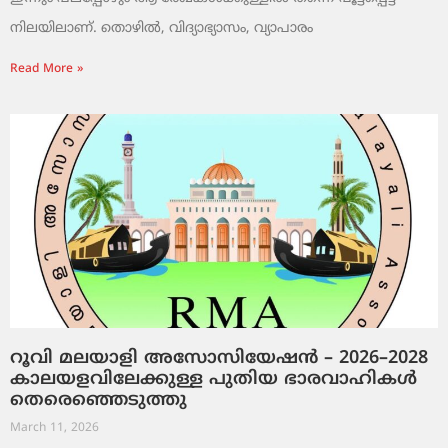
നിലയിലാണ്. തൊഴിൽ, വിദ്യാഭ്യാസം, വ്യാപാരം
Read More »
റൂവി മലയാളി അസോസിയേഷൻ – 2026–2028
കാലയളവിലേക്കുള്ള പുതിയ ഭാരവാഹികൾ
തെരെഞ്ഞെടുത്തു
March 11, 2026