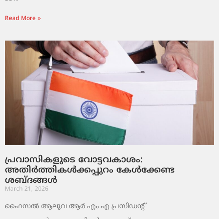
Read More »
പ്രവാസികളുടെ വോട്ടവകാശം:
അതിർത്തികൾക്കപ്പുറം കേൾക്കേണ്ട
ശബ്ദങ്ങൾ
March 21, 2026
ഫൈസൽ ആലുവ ആർ എം എ പ്രസിഡന്റ്