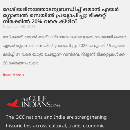
ദേശീയദിനത്തോടനുബന്ധിച്ച് ഒമാൻ എയർ
ഗ്ലോബൽ സെയിൽ പ്രഖ്യാപിച്ചു: ടിക്കറ്റ്
നിരക്കിൽ 20% വരെ കിഴിവ്
November 20, 2025
മസ്‌കത്ത്: ഒമാൻ ദേശീയ ദിനാഘോഷങ്ങളുടെ ഭാഗമായി ഒമാൻ
എയർ ഗ്ലോബൽ സെയിൽ പ്രഖ്യാപിച്ചു. 2026 ജനുവരി 15 മുതൽ
മാർച്ച് 31 വരെ യാത്ര ചെയ്യുന്ന വൺവേ, റിട്ടേൺ ടിക്കറ്റുകൾക്ക്
20 ശതമാനം വരെ
Read More »
The GCC nations and India are strengthening
historic ties across cultural, trade, economic,