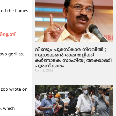
ted the flames
്ലെന്ന്
വീണ്ടും പുരസ്‌കാര നിറവില്‍ ;
wo gorillas,
സുധാകരന്‍ രാമന്തളിക്ക്
കര്‍ണാടക സാഹിത്യ അക്കാദമി
പുരസ്‌കാരം
April 2, 2022
e zoo wrote on
o, which