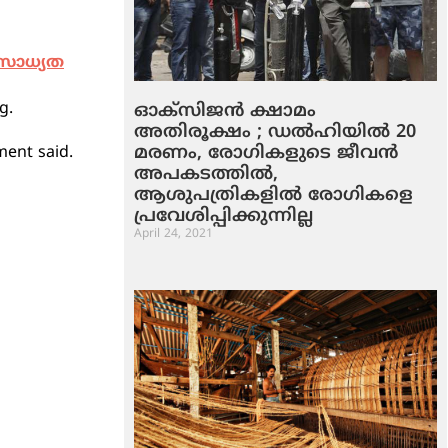
് സാധ്യത
g.
ഓക്‌സിജന്‍ ക്ഷാമം
അതിരൂക്ഷം ; ഡല്‍ഹിയില്‍ 20
മരണം, രോഗികളുടെ ജീവന്‍
ment said.
അപകടത്തില്‍,
ആശുപത്രികളില്‍ രോഗികളെ
പ്രവേശിപ്പിക്കുന്നില്ല
April 24, 2021