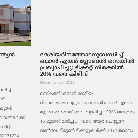
്ത്യൻ
ദേശീയദിനത്തോടനുബന്ധിച്ച്
ി
ഒമാൻ എയർ ഗ്ലോബൽ സെയിൽ
പ്രഖ്യാപിച്ചു: ടിക്കറ്റ് നിരക്കിൽ
20% വരെ കിഴിവ്
November 20, 2025
ിച്ച്
മസ്‌കത്ത്: ഒമാൻ ദേശീയ
ന്
ദിനാഘോഷങ്ങളുടെ ഭാഗമായി ഒമാൻ എയർ
ികൃതർ
ഗ്ലോബൽ സെയിൽ പ്രഖ്യാപിച്ചു. 2026 ജനുവരി
വനങ്ങൾക്ക്
15 മുതൽ മാർച്ച് 31 വരെ യാത്ര ചെയ്യുന്ന
ണിറ്റി
വൺവേ, റിട്ടേൺ ടിക്കറ്റുകൾക്ക് 20 ശതമാനം
0071234