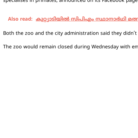
specialises in primates, announced on its Facebook page. 
Also read:
കുറ്റ്യാടിയില്‍ സിപിഎം സ്ഥാനാര്‍ഥി മ
Both the zoo and the city administration said they didn’t
The zoo would remain closed during Wednesday with empl