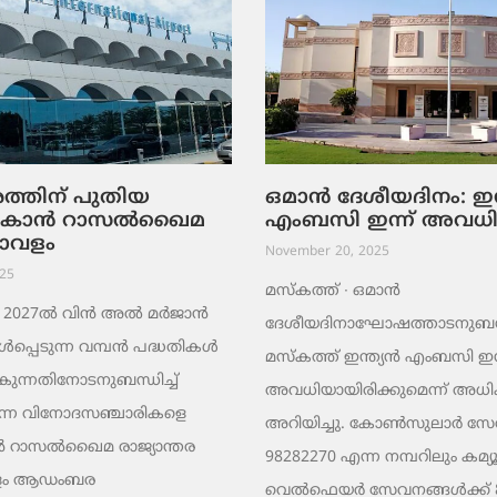
തിന് പുതിയ
ഒമാൻ ദേശീയദിനം: ഇന
ാകാൻ റാസൽഖൈമ
എംബസി ഇന്ന് അവധ
ാവളം
November 20, 2025
25
മസ്‌കത്ത് ∙ ഒമാൻ
2027ൽ വിൻ അൽ മർജാൻ
ദേശീയദിനാഘോഷത്താടനുബന്ധ
പെടുന്ന വമ്പൻ പദ്ധതികൾ
മസ്‌കത്ത് ഇന്ത്യൻ എംബസി ഇന്
കുന്നതിനോടനുബന്ധിച്ച്
അവധിയായിരിക്കുമെന്ന് അധ
ന്ന വിനോദസഞ്ചാരികളെ
അറിയിച്ചു. കോൺസുലാർ സേ
 റാസൽഖൈമ രാജ്യാന്തര
98282270 എന്ന നമ്പറിലും കമ്യൂ
വളം ആഡംബര
വെൽഫെയർ സേവനങ്ങൾക്ക് 8