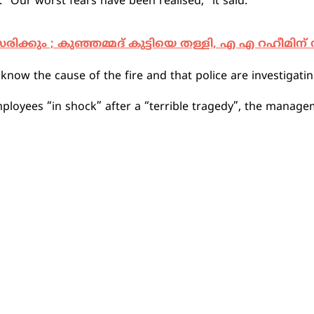
“Our worst fears have been realised,” it said.
ത്സരിക്കും ; കുഞ്ഞമ്മദ് കുട്ടിയെ തള്ളി, എ എ റഹീമിന
 know the cause of the fire and that police are investigatin
oyees “in shock” after a “terrible tragedy”, the manage