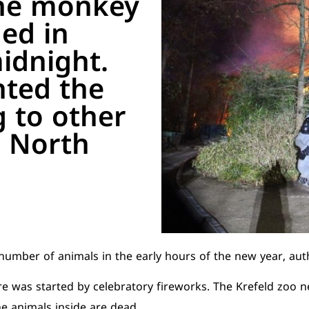
the monkey
ed in
idnight.
nted the
 to other
n North
number of animals in the early hours of the new year, auth
re was started by celebratory fireworks. The Krefeld zoo 
e animals inside are dead.