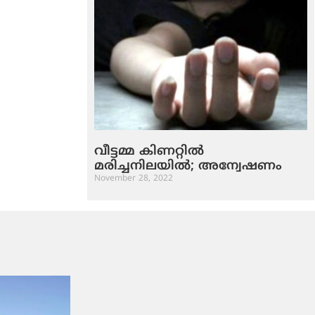
വീട്ടമ്മ കിണറ്റില്‍
മരിച്ചനിലയില്‍; അന്വേഷണം
November 28, 2022