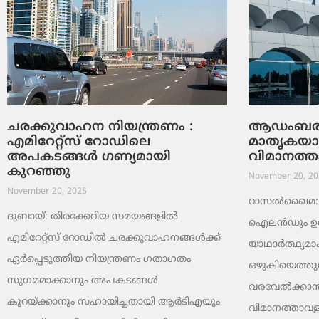
ചരക്കുവാഹന നിയന്ത്രണം :
ആഡംബരത്
എമിറേറ്റ്സ് റോഡിലെ
മാതൃകയ
അപകടങ്ങൾ ഗണ്യമായി
വിമാനത്ത
കുറഞ്ഞു
November 20, 20
November 20, 2025
റാസൽഖൈമ: 
ദുബായ്: തിരക്കേറിയ സമയങ്ങളിൽ
ഐലൻഡും ഉൾപ്
എമിറേറ്റ്സ് റോഡിൽ ചരക്കുവാഹനങ്ങൾക്ക്
യാഥാർത്ഥ്യമാ
ഏർപ്പെടുത്തിയ നിയന്ത്രണം ഗതാഗതം
ഒഴുകിയെത്തു
സുഗമമാക്കാനും അപകടങ്ങൾ
വരവേൽക്കാൻ
കുറയ്ക്കാനും സഹായിച്ചതായി ആർടിഎയും
വിമാനത്താ