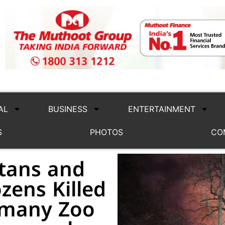
AL
BUSINESS
ENTERTAINMENT
S
PHOTOS
CO
tans and
ens Killed
ermany Zoo