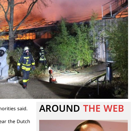
AROUND
THE WEB
orities said.
near the Dutch