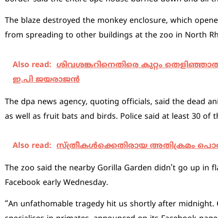
The blaze destroyed the monkey enclosure, which opened 
from spreading to other buildings at the zoo in North R
Also read:
ശിവശങ്കറിനെതിരെ കുറ്റം തെളി‌ഞ്ഞാല്‍
ഇ.പി ജയരാജന്‍
The dpa news agency, quoting officials, said the dead a
as well as fruit bats and birds. Police said at least 30 of
Also read:
സ്ത്രീകൾക്കെതിരായ അതിക്രമം പൊറു
The zoo said the nearby Gorilla Garden didn’t go up in f
Facebook early Wednesday.
“An unfathomable tragedy hit us shortly after midnight.