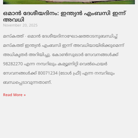
ഒമാൻ ദേശീയദിനം: ഇന്ത്യൻ എംബസി ഇന്ന്
അവധി
November 20, 2025
മസ്‌കത്ത് ∙ ഒമാൻ ദേശീയദിനാഘോഷത്താടനുബന്ധിച്ച്
മസ്‌കത്ത് ഇന്ത്യൻ എംബസി ഇന്ന് അവധിയായിരിക്കുമെന്ന്
അധികൃതർ അറിയിച്ചു. കോൺസുലാർ സേവനങ്ങൾക്ക്
98282270 എന്ന നമ്പറിലും കമ്യൂണിറ്റി വെൽഫെയർ
സേവനങ്ങൾക്ക് 80071234 (ടോൾ ഫ്രീ) എന്ന നമ്പറിലും
ബന്ധപ്പെടാവുന്നതാണ്.
Read More »