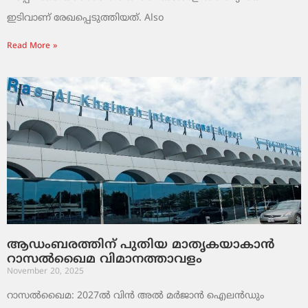
ഇടിവാണ് രേഖപ്പെടുത്തിയത്. Also
Read More »
ആഡംബരത്തിന് പുതിയ മാതൃകയാകാൻ
റാസൽഖൈമ വിമാനത്താവളം
November 20, 2025
റാസൽഖൈമ: 2027ൽ വിൻ അൽ മർജാൻ ഐലൻഡും