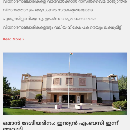
വിനോദസഞ്ചാരികളെ വരവേൽക്കാൻ റാസൽഖൈമ രാജ്യാന്തര
വിമാനത്താവളം ആഡംബര സൗകര്യങ്ങളോടെ
പുതുക്കിപ്പണിയുന്നു. ഉയർന്ന വരുമാനക്കാരായ
വിനോദസഞ്ചാരികളെയും വലിയ നിക്ഷേപകരെയും ലക്ഷ്യമിട്ട്
Read More »
ഒമാൻ ദേശീയദിനം: ഇന്ത്യൻ എംബസി ഇന്ന്
അവധി