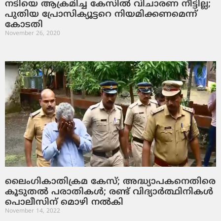
നടിയെ ആക്രമിച്ച കേസില്‍ വിചാരണ നീട്ടില്ല;
പുതിയ പ്രോസിക്യൂട്ടറെ നിയമിക്കണമെന്ന്
കോടതി
November 26, 2020
ലൈംഗികാതിക്രമ കേസ്; അദ്ധ്യാപകനെതിരെ
കൂടുതല്‍ പരാതികള്‍; രണ്ട് വിദ്യാര്‍ത്ഥിനികള്‍
പൊലീസിന് മൊഴി നല്‍കി
November 14, 2022