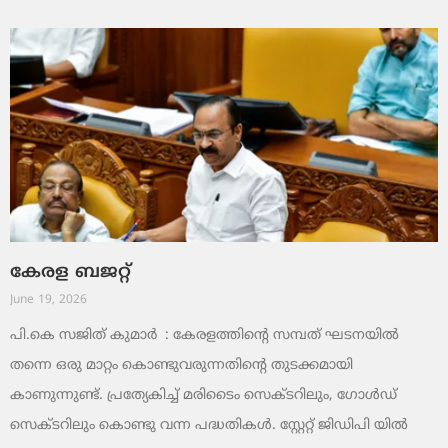
കേരള ബജറ്റ്
June 19, 2026
പി.കെ സജിത് കുമാര്‍ : കേരളത്തിന്റെ സമ്പത് ഘടനയിൽ
തന്നെ ഒരു മാറ്റം കൊണ്ടുവരുന്നതിന്റെ തുടക്കമായി
കാണുന്നുണ്ട്. പ്രത്യേകിച്ച് മരിടൈം സെക്ടറിലും, ഗോൾഡ്
സെക്ടറിലും കൊണ്ടു വന്ന പദ്ധതികൾ. സ്റ്റേറ്റ് ജിഡിപി യിൽ