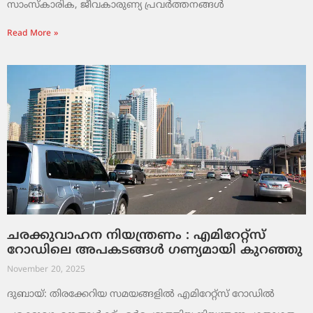
സാംസ്‌കാരിക, ജീവകാരുണ്യ പ്രവർത്തനങ്ങൾ
Read More »
ചരക്കുവാഹന നിയന്ത്രണം : എമിറേറ്റ്സ്
റോഡിലെ അപകടങ്ങൾ ഗണ്യമായി കുറഞ്ഞു
November 20, 2025
ദുബായ്: തിരക്കേറിയ സമയങ്ങളിൽ എമിറേറ്റ്സ് റോഡിൽ