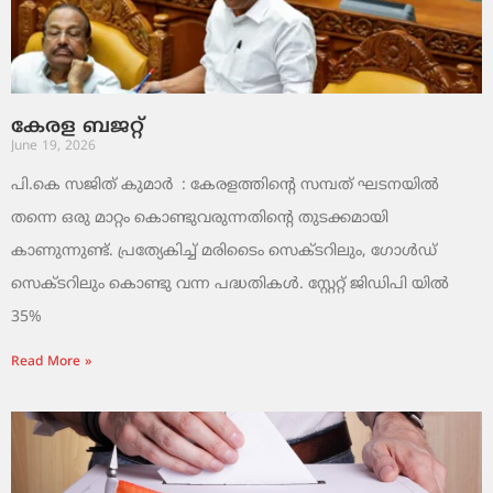
കേരള ബജറ്റ്
June 19, 2026
പി.കെ സജിത് കുമാര്‍ : കേരളത്തിന്റെ സമ്പത് ഘടനയിൽ
തന്നെ ഒരു മാറ്റം കൊണ്ടുവരുന്നതിന്റെ തുടക്കമായി
കാണുന്നുണ്ട്. പ്രത്യേകിച്ച് മരിടൈം സെക്ടറിലും, ഗോൾഡ്
സെക്ടറിലും കൊണ്ടു വന്ന പദ്ധതികൾ. സ്റ്റേറ്റ് ജിഡിപി യിൽ
35%
Read More »