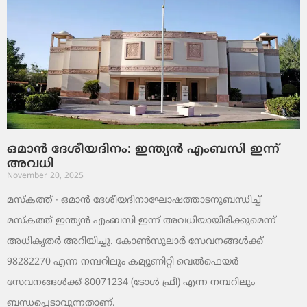
ഒമാൻ ദേശീയദിനം: ഇന്ത്യൻ എംബസി ഇന്ന്
അവധി
November 20, 2025
മസ്‌കത്ത് ∙ ഒമാൻ ദേശീയദിനാഘോഷത്താടനുബന്ധിച്ച്
മസ്‌കത്ത് ഇന്ത്യൻ എംബസി ഇന്ന് അവധിയായിരിക്കുമെന്ന്
അധികൃതർ അറിയിച്ചു. കോൺസുലാർ സേവനങ്ങൾക്ക്
98282270 എന്ന നമ്പറിലും കമ്യൂണിറ്റി വെൽഫെയർ
സേവനങ്ങൾക്ക് 80071234 (ടോൾ ഫ്രീ) എന്ന നമ്പറിലും
ബന്ധപ്പെടാവുന്നതാണ്.