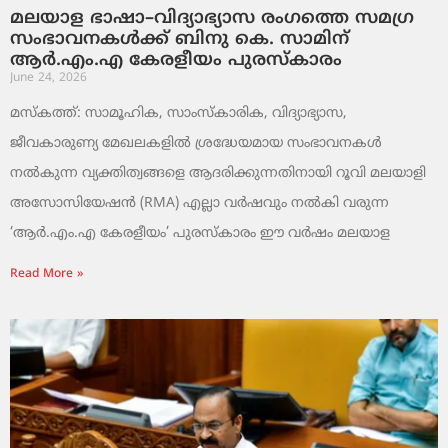
മലയാള ഭാഷാ–വിദ്യാഭ്യാസ രംഗത്തെ സമഗ്ര
സംഭാവനകൾക്ക് ബിനു കെ. സാമിന്
ആർ.എം.എ കേരളീയം പുരസ്‌കാരം
June 24, 2026
മസ്കത്ത്: സാമൂഹിക, സാംസ്‌കാരിക, വിദ്യാഭ്യാസ,
ജീവകാരുണ്യ മേഖലകളിൽ ശ്രദ്ധേയമായ സംഭാവനകൾ
നൽകുന്ന വ്യക്തിത്വങ്ങളെ ആദരിക്കുന്നതിനായി റൂവി മലയാളി
അസോസിയേഷൻ (RMA) എല്ലാ വർഷവും നൽകി വരുന്ന
‘ആർ.എം.എ കേരളീയം’ പുരസ്‌കാരം ഈ വർഷം മലയാള
Read More »