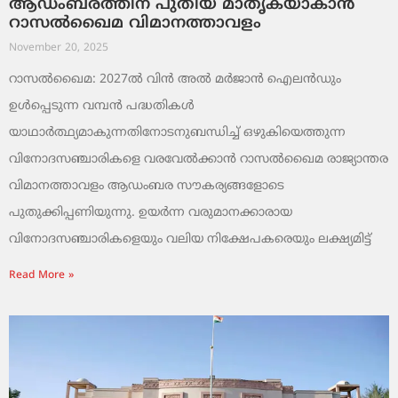
ആഡംബരത്തിന് പുതിയ മാതൃകയാകാൻ
റാസൽഖൈമ വിമാനത്താവളം
November 20, 2025
റാസൽഖൈമ: 2027ൽ വിൻ അൽ മർജാൻ ഐലൻഡും
ഉൾപ്പെടുന്ന വമ്പൻ പദ്ധതികൾ
യാഥാർത്ഥ്യമാകുന്നതിനോടനുബന്ധിച്ച് ഒഴുകിയെത്തുന്ന
വിനോദസഞ്ചാരികളെ വരവേൽക്കാൻ റാസൽഖൈമ രാജ്യാന്തര
വിമാനത്താവളം ആഡംബര സൗകര്യങ്ങളോടെ
പുതുക്കിപ്പണിയുന്നു. ഉയർന്ന വരുമാനക്കാരായ
വിനോദസഞ്ചാരികളെയും വലിയ നിക്ഷേപകരെയും ലക്ഷ്യമിട്ട്
Read More »