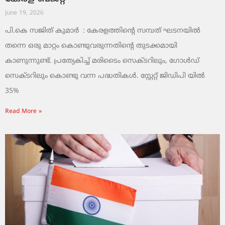
June 19, 2026
പി.കെ സജിത് കുമാര്‍ : കേരളത്തിന്റെ സമ്പത് ഘടനയിൽ
തന്നെ ഒരു മാറ്റം കൊണ്ടുവരുന്നതിന്റെ തുടക്കമായി
കാണുന്നുണ്ട്. പ്രത്യേകിച്ച് മരിടൈം സെക്ടറിലും, ഗോൾഡ്
സെക്ടറിലും കൊണ്ടു വന്ന പദ്ധതികൾ. സ്റ്റേറ്റ് ജിഡിപി യിൽ
35%
Read More »