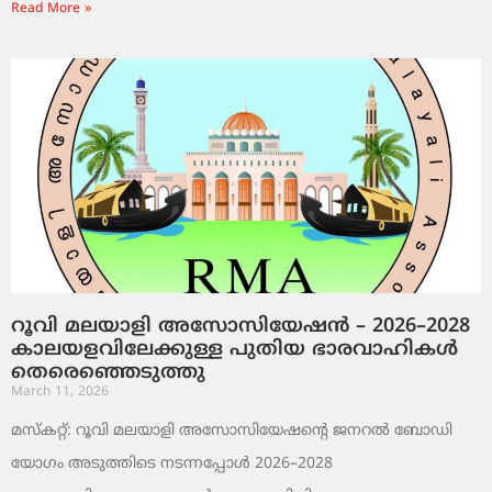
Read More »
റൂവി മലയാളി അസോസിയേഷൻ – 2026–2028
കാലയളവിലേക്കുള്ള പുതിയ ഭാരവാഹികൾ
തെരെഞ്ഞെടുത്തു
March 11, 2026
മസ്കറ്റ്: റൂവി മലയാളി അസോസിയേഷന്റെ ജനറൽ ബോഡി
യോഗം അടുത്തിടെ നടന്നപ്പോൾ 2026–2028