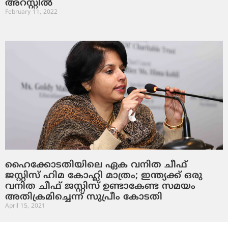
അറസ്റ്റില്‍
February 11, 2022
ഹൈക്കോടതിയിലെ ഏക വനിത ചീഫ്
ജസ്റ്റിസ് ഹിമ കോഹ്ലി മാത്രം; ഇന്ത്യക്ക് ഒരു
വനിത ചീഫ് ജസ്റ്റിസ് ഉണ്ടാകേണ്ട സമയം
അതിക്രമിച്ചെന്ന് സുപ്രീം കോടതി
April 15, 2021