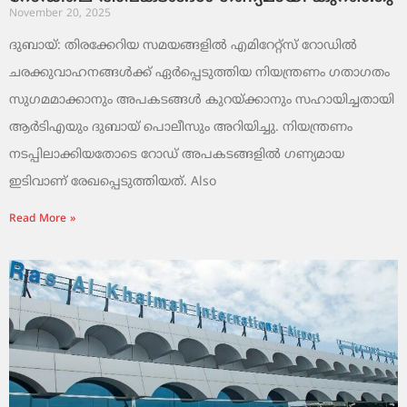
November 20, 2025
ദുബായ്: തിരക്കേറിയ സമയങ്ങളിൽ എമിറേറ്റ്സ് റോഡിൽ
ചരക്കുവാഹനങ്ങൾക്ക് ഏർപ്പെടുത്തിയ നിയന്ത്രണം ഗതാഗതം
സുഗമമാക്കാനും അപകടങ്ങൾ കുറയ്ക്കാനും സഹായിച്ചതായി
ആർടിഎയും ദുബായ് പൊലീസും അറിയിച്ചു. നിയന്ത്രണം
നടപ്പിലാക്കിയതോടെ റോഡ് അപകടങ്ങളിൽ ഗണ്യമായ
ഇടിവാണ് രേഖപ്പെടുത്തിയത്. Also
Read More »