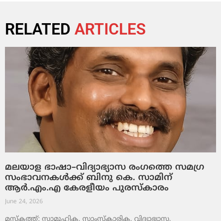
RELATED
ARTICLES
മലയാള ഭാഷാ–വിദ്യാഭ്യാസ രംഗത്തെ സമഗ്ര
സംഭാവനകൾക്ക് ബിനു കെ. സാമിന്
ആർ.എം.എ കേരളീയം പുരസ്‌കാരം
June 24, 2026
മസ്കത്ത്: സാമൂഹിക, സാംസ്‌കാരിക, വിദ്യാഭ്യാസ,