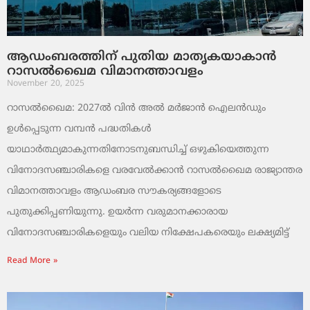
ആഡംബരത്തിന് പുതിയ മാതൃകയാകാൻ
റാസൽഖൈമ വിമാനത്താവളം
November 20, 2025
റാസൽഖൈമ: 2027ൽ വിൻ അൽ മർജാൻ ഐലൻഡും
ഉൾപ്പെടുന്ന വമ്പൻ പദ്ധതികൾ
യാഥാർത്ഥ്യമാകുന്നതിനോടനുബന്ധിച്ച് ഒഴുകിയെത്തുന്ന
വിനോദസഞ്ചാരികളെ വരവേൽക്കാൻ റാസൽഖൈമ രാജ്യാന്തര
വിമാനത്താവളം ആഡംബര സൗകര്യങ്ങളോടെ
പുതുക്കിപ്പണിയുന്നു. ഉയർന്ന വരുമാനക്കാരായ
വിനോദസഞ്ചാരികളെയും വലിയ നിക്ഷേപകരെയും ലക്ഷ്യമിട്ട്
Read More »