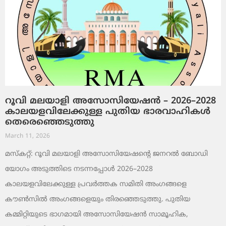
റൂവി മലയാളി അസോസിയേഷൻ – 2026–2028
കാലയളവിലേക്കുള്ള പുതിയ ഭാരവാഹികൾ
തെരെഞ്ഞെടുത്തു
March 11, 2026
മസ്കറ്റ്: റൂവി മലയാളി അസോസിയേഷന്റെ ജനറൽ ബോഡി
യോഗം അടുത്തിടെ നടന്നപ്പോൾ 2026–2028
കാലയളവിലേക്കുള്ള പ്രവർത്തക സമിതി അംഗങ്ങളെ
കൗൺസിൽ അംഗങ്ങളെയും തിരഞ്ഞെടുത്തു. പുതിയ
കമ്മിറ്റിയുടെ ഭാഗമായി അസോസിയേഷൻ സാമൂഹിക,