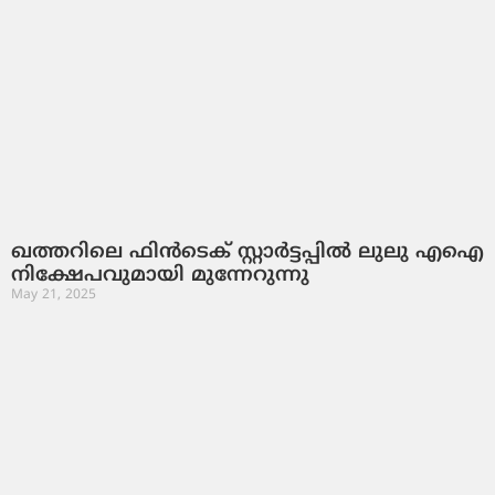
ഖത്തറിലെ ഫിൻടെക് സ്റ്റാർട്ടപ്പിൽ ലുലു എഐ
നിക്ഷേപവുമായി മുന്നേറുന്നു
May 21, 2025