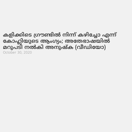
കളിക്കിടെ ഗ്രൗണ്ടില്‍ നിന്ന് കഴിച്ചോ എന്ന്
കോഹ്ലിയുടെ ആംഗ്യം; അതേഭാഷയില്‍
മറുപടി നല്‍കി അനുഷ്‌ക (വീഡിയോ)
October 30, 2020