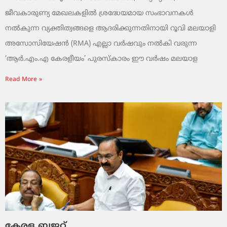
ജീവകാരുണ്യ മേഖലകളിൽ ശ്രദ്ധേയമായ സംഭാവനകൾ
നൽകുന്ന വ്യക്തിത്വങ്ങളെ ആദരിക്കുന്നതിനായി റൂവി മലയാളി
അസോസിയേഷൻ (RMA) എല്ലാ വർഷവും നൽകി വരുന്ന
‘ആർ.എം.എ കേരളീയം’ പുരസ്‌കാരം ഈ വർഷം മലയാള
Read More »
കേരള ബജറ്റ്