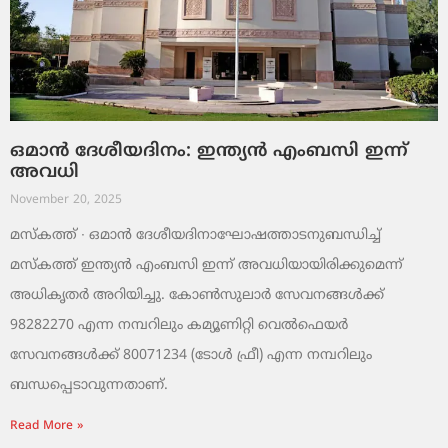
ഒമാൻ ദേശീയദിനം: ഇന്ത്യൻ എംബസി ഇന്ന്
അവധി
November 20, 2025
മസ്‌കത്ത് ∙ ഒമാൻ ദേശീയദിനാഘോഷത്താടനുബന്ധിച്ച്
മസ്‌കത്ത് ഇന്ത്യൻ എംബസി ഇന്ന് അവധിയായിരിക്കുമെന്ന്
അധികൃതർ അറിയിച്ചു. കോൺസുലാർ സേവനങ്ങൾക്ക്
98282270 എന്ന നമ്പറിലും കമ്യൂണിറ്റി വെൽഫെയർ
സേവനങ്ങൾക്ക് 80071234 (ടോൾ ഫ്രീ) എന്ന നമ്പറിലും
ബന്ധപ്പെടാവുന്നതാണ്.
Read More »