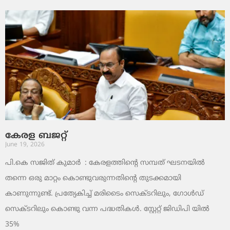
കേരള ബജറ്റ്
June 19, 2026
പി.കെ സജിത് കുമാര്‍ : കേരളത്തിന്റെ സമ്പത് ഘടനയിൽ
തന്നെ ഒരു മാറ്റം കൊണ്ടുവരുന്നതിന്റെ തുടക്കമായി
കാണുന്നുണ്ട്. പ്രത്യേകിച്ച് മരിടൈം സെക്ടറിലും, ഗോൾഡ്
സെക്ടറിലും കൊണ്ടു വന്ന പദ്ധതികൾ. സ്റ്റേറ്റ് ജിഡിപി യിൽ
35%