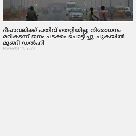
ദീപാവലിക്ക് പതിവ് തെറ്റിയില്ല; നിരോധനം
മറികടന്ന് ജനം പടക്കം പൊട്ടിച്ചു, പുകയിൽ
മുങ്ങി ഡൽഹി
November 1, 2024