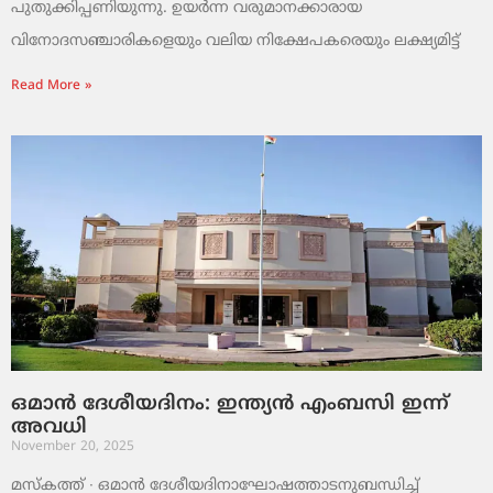
പുതുക്കിപ്പണിയുന്നു. ഉയർന്ന വരുമാനക്കാരായ
വിനോദസഞ്ചാരികളെയും വലിയ നിക്ഷേപകരെയും ലക്ഷ്യമിട്ട്
Read More »
ഒമാൻ ദേശീയദിനം: ഇന്ത്യൻ എംബസി ഇന്ന്
അവധി
November 20, 2025
മസ്‌കത്ത് ∙ ഒമാൻ ദേശീയദിനാഘോഷത്താടനുബന്ധിച്ച്