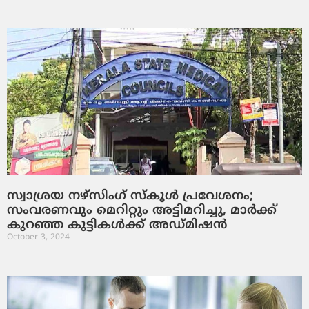
സ്വാശ്രയ നഴ്സിംഗ് സ്കൂൾ പ്രവേശനം;
സംവരണവും മെറിറ്റും അട്ടിമറിച്ചു, മാർക്ക്
കുറഞ്ഞ കുട്ടികൾക്ക് അഡ്മിഷൻ
October 3, 2024