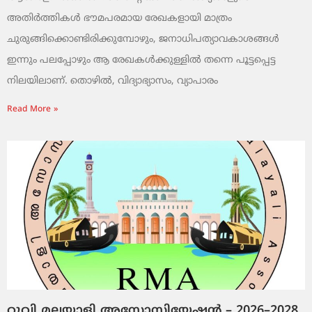
അതിർത്തികൾ ഭൗമപരമായ രേഖകളായി മാത്രം
ചുരുങ്ങിക്കൊണ്ടിരിക്കുമ്പോഴും, ജനാധിപത്യാവകാശങ്ങൾ
ഇന്നും പലപ്പോഴും ആ രേഖകൾക്കുള്ളിൽ തന്നെ പൂട്ടപ്പെട്ട
നിലയിലാണ്. തൊഴിൽ, വിദ്യാഭ്യാസം, വ്യാപാരം
Read More »
റൂവി മലയാളി അസോസിയേഷൻ – 2026–2028