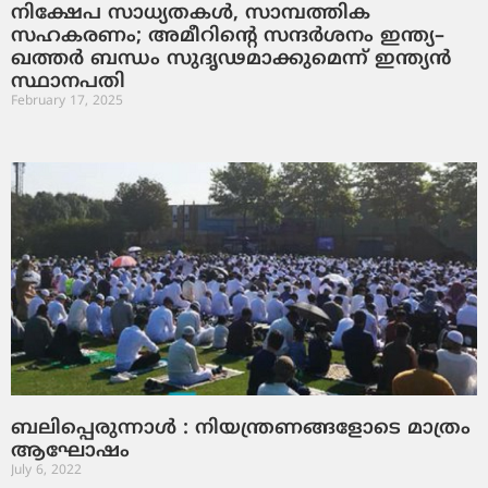
നിക്ഷേപ സാധ്യതകൾ, സാമ്പത്തിക
സഹകരണം; അമീറിന്റെ സന്ദർശനം ഇന്ത്യ–
ഖത്തർ ബന്ധം സുദൃഢമാക്കുമെന്ന് ഇന്ത്യൻ
സ്ഥാനപതി
February 17, 2025
ബലിപ്പെരുന്നാള്‍ : നിയന്ത്രണങ്ങളോടെ മാത്രം
ആഘോഷം
July 6, 2022