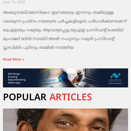
June 19, 2025
അബുദാബി/മോസ്കോ: ഇസ്രയേലും ഇറാനും തമ്മിലുള്ള
വലയുന്ന പ്രശ്നം നയതന്ത്ര ചർച്ചകളിലൂടെ പരിഹരിക്കണമെന്ന്
യുഎഇയും റഷ്യയും ആവശ്യപ്പെട്ടു.യുഎഇ പ്രസിഡന്റ് ഷെയ്ഖ്
മുഹമ്മദ് ബിൻ സായിദ് അൽ നഹ്യാനും റഷ്യൻ പ്രസിഡന്റ്
വ്ലാഡിമിർ പുടിനും തമ്മിൽ നടത്തിയ
Read More »
POPULAR
ARTICLES