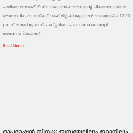
പതിനൊന്നാമത് മീഡിയ കോൺഫറൻസിന്റെ ചിക്കാഗോയിലെ
ഔദ്യോഗികമായ കിക്ക്‌ ഓഫ് മീറ്റിംഗ് ജൂലൈ 6 ഞായറാഴ്ച 12.00
pm ന് മൗണ്ട് പ്രോസ്പെക്റ്ററിലെ ചിക്കാഗോ മലയാളി
അസോസിയേഷൻ
Read More »
ഓപ്പറേഷൻ സിന്ധു: ഇസ്രയേലിലും ഇറാനിലും