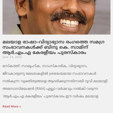
മലയാള ഭാഷാ–വിദ്യാഭ്യാസ രംഗത്തെ സമഗ്ര
സംഭാവനകൾക്ക് ബിനു കെ. സാമിന്
ആർ.എം.എ കേരളീയം പുരസ്‌കാരം
June 24, 2026
മസ്കത്ത്: സാമൂഹിക, സാംസ്‌കാരിക, വിദ്യാഭ്യാസ,
ജീവകാരുണ്യ മേഖലകളിൽ ശ്രദ്ധേയമായ സംഭാവനകൾ
നൽകുന്ന വ്യക്തിത്വങ്ങളെ ആദരിക്കുന്നതിനായി റൂവി മലയാളി
അസോസിയേഷൻ (RMA) എല്ലാ വർഷവും നൽകി വരുന്ന
‘ആർ.എം.എ കേരളീയം’ പുരസ്‌കാരം ഈ വർഷം മലയാള
Read More »