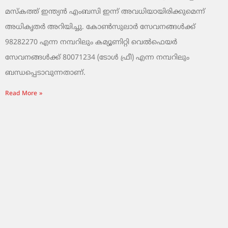
മസ്‌കത്ത് ഇന്ത്യൻ എംബസി ഇന്ന് അവധിയായിരിക്കുമെന്ന്
അധികൃതർ അറിയിച്ചു. കോൺസുലാർ സേവനങ്ങൾക്ക്
98282270 എന്ന നമ്പറിലും കമ്യൂണിറ്റി വെൽഫെയർ
സേവനങ്ങൾക്ക് 80071234 (ടോൾ ഫ്രീ) എന്ന നമ്പറിലും
ബന്ധപ്പെടാവുന്നതാണ്.
Read More »