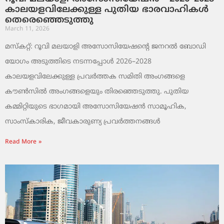
കാലയളവിലേക്കുള്ള പുതിയ ഭാരവാഹികൾ
തെരെഞ്ഞെടുത്തു
March 11, 2026
മസ്കറ്റ്: റൂവി മലയാളി അസോസിയേഷന്റെ ജനറൽ ബോഡി
യോഗം അടുത്തിടെ നടന്നപ്പോൾ 2026–2028
കാലയളവിലേക്കുള്ള പ്രവർത്തക സമിതി അംഗങ്ങളെ
കൗൺസിൽ അംഗങ്ങളെയും തിരഞ്ഞെടുത്തു. പുതിയ
കമ്മിറ്റിയുടെ ഭാഗമായി അസോസിയേഷൻ സാമൂഹിക,
സാംസ്‌കാരിക, ജീവകാരുണ്യ പ്രവർത്തനങ്ങൾ
Read More »