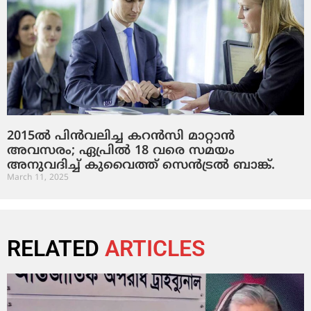
2015ൽ പിൻവലിച്ച കറൻസി മാറ്റാൻ
അവസരം; ഏപ്രിൽ 18 വരെ സമയം
അനുവദിച്ച് കുവൈത്ത് സെൻട്രൽ ബാങ്ക്.
March 11, 2025
RELATED
ARTICLES