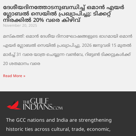
ദേശീയദിനത്തോടനുബന്ധിച്ച് ഒമാൻ എയർ
ഗ്ലോബൽ സെയിൽ പ്രഖ്യാപിച്ചു: ടിക്കറ്റ്
നിരക്കിൽ 20% വരെ കിഴിവ്
November 20, 2025
മസ്‌കത്ത്: ഒമാൻ ദേശീയ ദിനാഘോഷങ്ങളുടെ ഭാഗമായി ഒമാൻ
എയർ ഗ്ലോബൽ സെയിൽ പ്രഖ്യാപിച്ചു. 2026 ജനുവരി 15 മുതൽ
മാർച്ച് 31 വരെ യാത്ര ചെയ്യുന്ന വൺവേ, റിട്ടേൺ ടിക്കറ്റുകൾക്ക്
20 ശതമാനം വരെ
Read More »
The GCC nations and India are strengthening
historic ties across cultural, trade, economic,