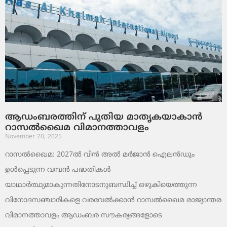
ആഡംബരത്തിന് പുതിയ മാതൃകയാകാൻ
റാസൽഖൈമ വിമാനത്താവളം
November 20, 2025
റാസൽഖൈമ: 2027ൽ വിൻ അൽ മർജാൻ ഐലൻഡും
ഉൾപ്പെടുന്ന വമ്പൻ പദ്ധതികൾ
യാഥാർത്ഥ്യമാകുന്നതിനോടനുബന്ധിച്ച് ഒഴുകിയെത്തുന്ന
വിനോദസഞ്ചാരികളെ വരവേൽക്കാൻ റാസൽഖൈമ രാജ്യാന്തര
വിമാനത്താവളം ആഡംബര സൗകര്യങ്ങളോടെ