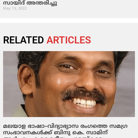
സായിദ് അന്തരിച്ചു
May 13, 2022
RELATED
ARTICLES
മലയാള ഭാഷാ–വിദ്യാഭ്യാസ രംഗത്തെ സമഗ്ര
സംഭാവനകൾക്ക് ബിനു കെ. സാമിന്