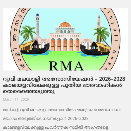
റൂവി മലയാളി അസോസിയേഷൻ – 2026–2028
കാലയളവിലേക്കുള്ള പുതിയ ഭാരവാഹികൾ
തെരെഞ്ഞെടുത്തു
March 11, 2026
മസ്കറ്റ്: റൂവി മലയാളി അസോസിയേഷന്റെ ജനറൽ ബോഡി
യോഗം അടുത്തിടെ നടന്നപ്പോൾ 2026–2028
കാലയളവിലേക്കുള്ള പ്രവർത്തക സമിതി അംഗങ്ങളെ