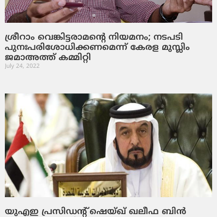
ശ്രീറാം വെങ്കിട്ടരാമന്റെ നിയമനം; നടപടി
പുനഃപരിശോധിക്കണമെന്ന് കേരള മുസ്ലിം
ജമാഅത്ത് കമ്മിറ്റി
July 24, 2022
യുഎഇ പ്രസിഡന്റ് ഷെയ്ഖ് ഖലീഫ ബിന്‍