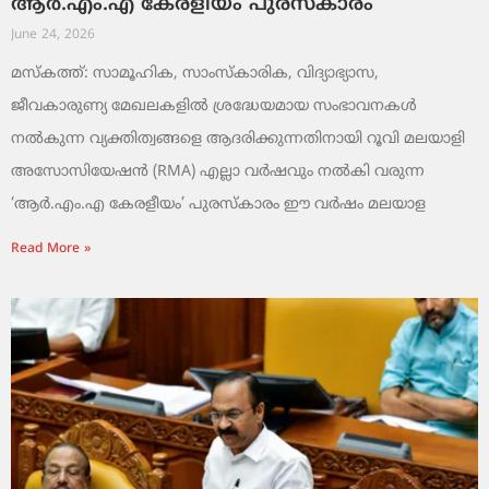
ആർ.എം.എ കേരളീയം പുരസ്‌കാരം
June 24, 2026
മസ്കത്ത്: സാമൂഹിക, സാംസ്‌കാരിക, വിദ്യാഭ്യാസ,
ജീവകാരുണ്യ മേഖലകളിൽ ശ്രദ്ധേയമായ സംഭാവനകൾ
നൽകുന്ന വ്യക്തിത്വങ്ങളെ ആദരിക്കുന്നതിനായി റൂവി മലയാളി
അസോസിയേഷൻ (RMA) എല്ലാ വർഷവും നൽകി വരുന്ന
‘ആർ.എം.എ കേരളീയം’ പുരസ്‌കാരം ഈ വർഷം മലയാള
Read More »