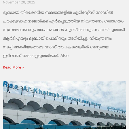
November 20, 2025
ദുബായ്: തിരക്കേറിയ സമയങ്ങളിൽ എമിറേറ്റ്സ് റോഡിൽ
ചരക്കുവാഹനങ്ങൾക്ക് ഏർപ്പെടുത്തിയ നിയന്ത്രണം ഗതാഗതം
സുഗമമാക്കാനും അപകടങ്ങൾ കുറയ്ക്കാനും സഹായിച്ചതായി
ആർടിഎയും ദുബായ് പൊലീസും അറിയിച്ചു. നിയന്ത്രണം
നടപ്പിലാക്കിയതോടെ റോഡ് അപകടങ്ങളിൽ ഗണ്യമായ
ഇടിവാണ് രേഖപ്പെടുത്തിയത്. Also
Read More »