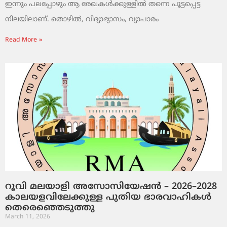
ഇന്നും പലപ്പോഴും ആ രേഖകൾക്കുള്ളിൽ തന്നെ പൂട്ടപ്പെട്ട
നിലയിലാണ്. തൊഴിൽ, വിദ്യാഭ്യാസം, വ്യാപാരം
Read More »
റൂവി മലയാളി അസോസിയേഷൻ – 2026–2028
കാലയളവിലേക്കുള്ള പുതിയ ഭാരവാഹികൾ
തെരെഞ്ഞെടുത്തു
March 11, 2026