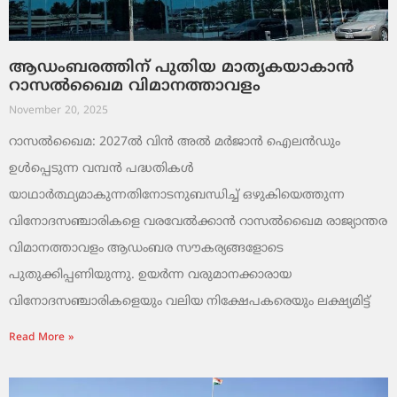
ആഡംബരത്തിന് പുതിയ മാതൃകയാകാൻ
റാസൽഖൈമ വിമാനത്താവളം
November 20, 2025
റാസൽഖൈമ: 2027ൽ വിൻ അൽ മർജാൻ ഐലൻഡും
ഉൾപ്പെടുന്ന വമ്പൻ പദ്ധതികൾ
യാഥാർത്ഥ്യമാകുന്നതിനോടനുബന്ധിച്ച് ഒഴുകിയെത്തുന്ന
വിനോദസഞ്ചാരികളെ വരവേൽക്കാൻ റാസൽഖൈമ രാജ്യാന്തര
വിമാനത്താവളം ആഡംബര സൗകര്യങ്ങളോടെ
പുതുക്കിപ്പണിയുന്നു. ഉയർന്ന വരുമാനക്കാരായ
വിനോദസഞ്ചാരികളെയും വലിയ നിക്ഷേപകരെയും ലക്ഷ്യമിട്ട്
Read More »