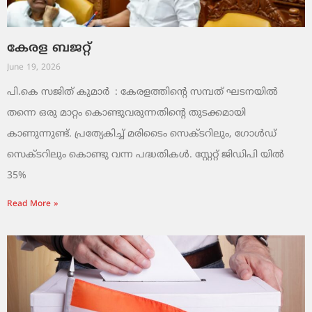
കേരള ബജറ്റ്
June 19, 2026
പി.കെ സജിത് കുമാര്‍ : കേരളത്തിന്റെ സമ്പത് ഘടനയിൽ
തന്നെ ഒരു മാറ്റം കൊണ്ടുവരുന്നതിന്റെ തുടക്കമായി
കാണുന്നുണ്ട്. പ്രത്യേകിച്ച് മരിടൈം സെക്ടറിലും, ഗോൾഡ്
സെക്ടറിലും കൊണ്ടു വന്ന പദ്ധതികൾ. സ്റ്റേറ്റ് ജിഡിപി യിൽ
35%
Read More »