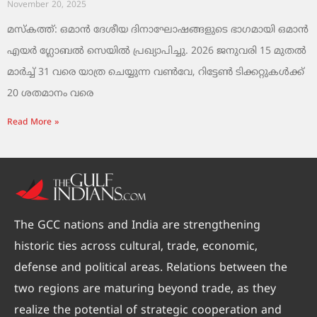
November 20, 2025
മസ്‌കത്ത്: ഒമാൻ ദേശീയ ദിനാഘോഷങ്ങളുടെ ഭാഗമായി ഒമാൻ
എയർ ഗ്ലോബൽ സെയിൽ പ്രഖ്യാപിച്ചു. 2026 ജനുവരി 15 മുതൽ
മാർച്ച് 31 വരെ യാത്ര ചെയ്യുന്ന വൺവേ, റിട്ടേൺ ടിക്കറ്റുകൾക്ക്
20 ശതമാനം വരെ
Read More »
The GCC nations and India are strengthening
historic ties across cultural, trade, economic,
defense and political areas. Relations between the
two regions are maturing beyond trade, as they
realize the potential of strategic cooperation and