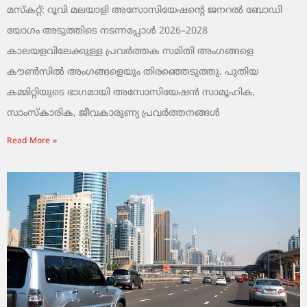
മസ്കറ്റ്: റൂവി മലയാളി അസോസിയേഷന്റെ ജനറൽ ബോഡി
യോഗം അടുത്തിടെ നടന്നപ്പോൾ 2026–2028
കാലയളവിലേക്കുള്ള പ്രവർത്തക സമിതി അംഗങ്ങളെ
കൗൺസിൽ അംഗങ്ങളെയും തിരഞ്ഞെടുത്തു. പുതിയ
കമ്മിറ്റിയുടെ ഭാഗമായി അസോസിയേഷൻ സാമൂഹിക,
സാംസ്‌കാരിക, ജീവകാരുണ്യ പ്രവർത്തനങ്ങൾ
Read More »