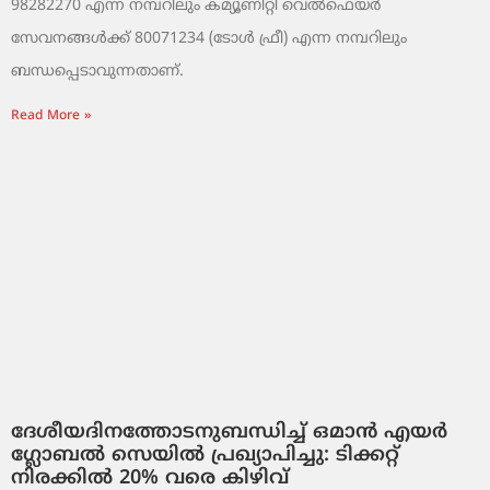
98282270 എന്ന നമ്പറിലും കമ്യൂണിറ്റി വെൽഫെയർ
സേവനങ്ങൾക്ക് 80071234 (ടോൾ ഫ്രീ) എന്ന നമ്പറിലും
ബന്ധപ്പെടാവുന്നതാണ്.
Read More »
ദേശീയദിനത്തോടനുബന്ധിച്ച് ഒമാൻ എയർ
ഗ്ലോബൽ സെയിൽ പ്രഖ്യാപിച്ചു: ടിക്കറ്റ്
നിരക്കിൽ 20% വരെ കിഴിവ്