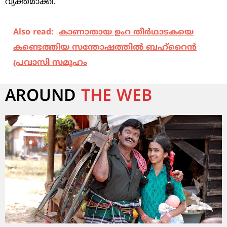
വ്യക്തമാക്കി.
Also read:
കാണാതായ ഉംറ തീർഥാടകയെ
കണ്ടെത്തിയ സന്തോഷത്തിൽ ബഹ്‌റൈൻ
പ്രവാസി സമൂഹം
AROUND
THE WEB