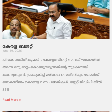
കേരള ബജറ്റ്
June 19, 2026
പി.കെ സജിത് കുമാര്‍ : കേരളത്തിന്റെ സമ്പത് ഘടനയിൽ
തന്നെ ഒരു മാറ്റം കൊണ്ടുവരുന്നതിന്റെ തുടക്കമായി
കാണുന്നുണ്ട്. പ്രത്യേകിച്ച് മരിടൈം സെക്ടറിലും, ഗോൾഡ്
സെക്ടറിലും കൊണ്ടു വന്ന പദ്ധതികൾ. സ്റ്റേറ്റ് ജിഡിപി യിൽ
35%
Read More »