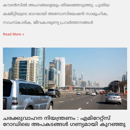
കൗൺസിൽ അംഗങ്ങളെയും തിരഞ്ഞെടുത്തു. പുതിയ
കമ്മിറ്റിയുടെ ഭാഗമായി അസോസിയേഷൻ സാമൂഹിക,
സാംസ്‌കാരിക, ജീവകാരുണ്യ പ്രവർത്തനങ്ങൾ
Read More »
ചരക്കുവാഹന നിയന്ത്രണം : എമിറേറ്റ്സ്
റോഡിലെ അപകടങ്ങൾ ഗണ്യമായി കുറഞ്ഞു