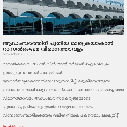
ആഡംബരത്തിന് പുതിയ മാതൃകയാകാൻ
റാസൽഖൈമ വിമാനത്താവളം
November 20, 2025
റാസൽഖൈമ: 2027ൽ വിൻ അൽ മർജാൻ ഐലൻഡും
ഉൾപ്പെടുന്ന വമ്പൻ പദ്ധതികൾ
യാഥാർത്ഥ്യമാകുന്നതിനോടനുബന്ധിച്ച് ഒഴുകിയെത്തുന്ന
വിനോദസഞ്ചാരികളെ വരവേൽക്കാൻ റാസൽഖൈമ രാജ്യാന്തര
വിമാനത്താവളം ആഡംബര സൗകര്യങ്ങളോടെ
പുതുക്കിപ്പണിയുന്നു. ഉയർന്ന വരുമാനക്കാരായ
വിനോദസഞ്ചാരികളെയും വലിയ നിക്ഷേപകരെയും ലക്ഷ്യമിട്ട്