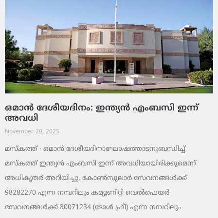
ഒമാൻ ദേശീയദിനം: ഇന്ത്യൻ എംബസി ഇന്ന്
അവധി
November 20, 2025
മസ്‌കത്ത് ∙ ഒമാൻ ദേശീയദിനാഘോഷത്താടനുബന്ധിച്ച്
മസ്‌കത്ത് ഇന്ത്യൻ എംബസി ഇന്ന് അവധിയായിരിക്കുമെന്ന്
അധികൃതർ അറിയിച്ചു. കോൺസുലാർ സേവനങ്ങൾക്ക്
98282270 എന്ന നമ്പറിലും കമ്യൂണിറ്റി വെൽഫെയർ
സേവനങ്ങൾക്ക് 80071234 (ടോൾ ഫ്രീ) എന്ന നമ്പറിലും