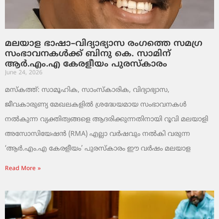
മലയാള ഭാഷാ–വിദ്യാഭ്യാസ രംഗത്തെ സമഗ്ര
സംഭാവനകൾക്ക് ബിനു കെ. സാമിന്
ആർ.എം.എ കേരളീയം പുരസ്‌കാരം
June 24, 2026
മസ്കത്ത്: സാമൂഹിക, സാംസ്‌കാരിക, വിദ്യാഭ്യാസ,
ജീവകാരുണ്യ മേഖലകളിൽ ശ്രദ്ധേയമായ സംഭാവനകൾ
നൽകുന്ന വ്യക്തിത്വങ്ങളെ ആദരിക്കുന്നതിനായി റൂവി മലയാളി
അസോസിയേഷൻ (RMA) എല്ലാ വർഷവും നൽകി വരുന്ന
‘ആർ.എം.എ കേരളീയം’ പുരസ്‌കാരം ഈ വർഷം മലയാള
Read More »