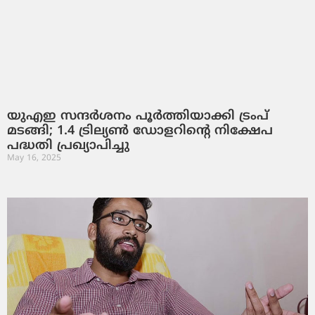
യുഎഇ സന്ദർശനം പൂർത്തിയാക്കി ട്രംപ്
മടങ്ങി; 1.4 ട്രില്യൺ ഡോളറിന്റെ നിക്ഷേപ
പദ്ധതി പ്രഖ്യാപിച്ചു
May 16, 2025