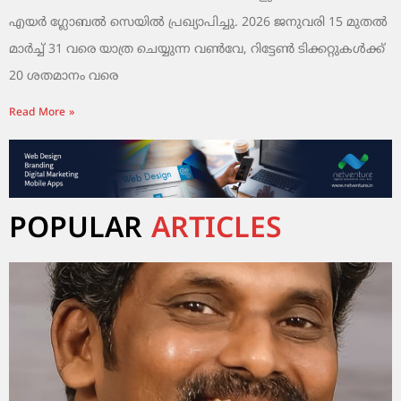
എയർ ഗ്ലോബൽ സെയിൽ പ്രഖ്യാപിച്ചു. 2026 ജനുവരി 15 മുതൽ
മാർച്ച് 31 വരെ യാത്ര ചെയ്യുന്ന വൺവേ, റിട്ടേൺ ടിക്കറ്റുകൾക്ക്
20 ശതമാനം വരെ
Read More »
POPULAR
ARTICLES