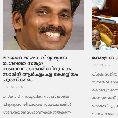
മലയാള ഭാഷാ–വിദ്യാഭ്യാസ
കേരള ബജറ്
രംഗത്തെ സമഗ്ര
June 19, 2026
സംഭാവനകൾക്ക് ബിനു കെ.
സാമിന് ആർ.എം.എ കേരളീയം
പി.കെ സജിത് ക
പുരസ്‌കാരം
സമ്പത് ഘടനയി
June 24, 2026
കൊണ്ടുവരുന്ന
മസ്കത്ത്: സാമൂഹിക, സാംസ്‌കാരിക,
കാണുന്നുണ്ട്. 
വിദ്യാഭ്യാസ, ജീവകാരുണ്യ മേഖലകളിൽ
സെക്ടറിലും,
ശ്രദ്ധേയമായ സംഭാവനകൾ നൽകുന്ന
വന്ന പദ്ധതികൾ.