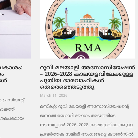
ടവകാശം:
റൂവി മലയാളി അസോസിയേഷൻ
റം
– 2026–2028 കാലയളവിലേക്കുള്ള
ങൾ
പുതിയ ഭാരവാഹികൾ
തെരെഞ്ഞെടുത്തു
March 11, 2026
രസിഡന്റ്
മസ്കറ്റ്: റൂവി മലയാളി അസോസിയേഷന്റെ
ാലത്ത്
ജനറൽ ബോഡി യോഗം അടുത്തിടെ
 ഭൗമപരമായ
നടന്നപ്പോൾ 2026–2028 കാലയളവിലേക്കുള്ള
പ്രവർത്തക സമിതി അംഗങ്ങളെ കൗൺസിൽ
,