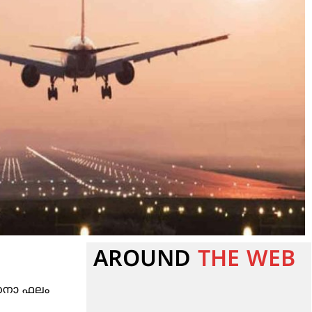
AROUND
THE WEB
ശോധനാ ഫലം