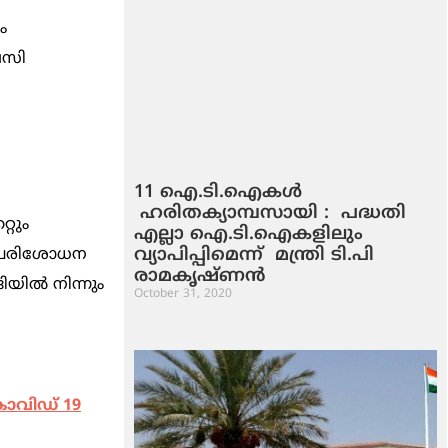
ം
ബസി
11 ഐ.ടി.ഐകൾ
ഹരിതക്യാമ്പസായി : പദ്ധതി
്റും
എല്ലാ ഐ.ടി.ഐകളിലും
വ്യാപിപ്പിമെന്ന് മന്ത്രി ടി.പി
് പരിശോധന
രാമകൃഷ്ണൻ
യില്‍ നിന്നും
October 31, 2020
ോവിഡ് 19