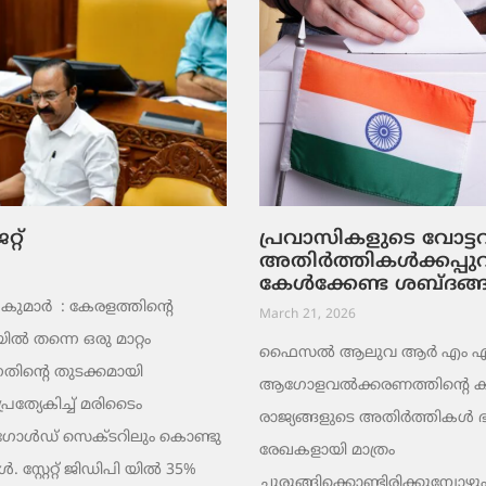
റ്
പ്രവാസികളുടെ വോട്
അതിർത്തികൾക്കപ്പു
കേൾക്കേണ്ട ശബ്ദങ്
ുമാര്‍ : കേരളത്തിന്റെ
March 21, 2026
ൽ തന്നെ ഒരു മാറ്റം
ഫൈസൽ ആലുവ ആർ എം എ പ്
തിന്റെ തുടക്കമായി
ആഗോളവൽക്കരണത്തിന്റെ ക
പ്രത്യേകിച്ച് മരിടൈം
രാജ്യങ്ങളുടെ അതിർത്തികൾ
 ഗോൾഡ് സെക്ടറിലും കൊണ്ടു
രേഖകളായി മാത്രം
 സ്റ്റേറ്റ് ജിഡിപി യിൽ 35%
ചുരുങ്ങിക്കൊണ്ടിരിക്കുമ്പോഴും