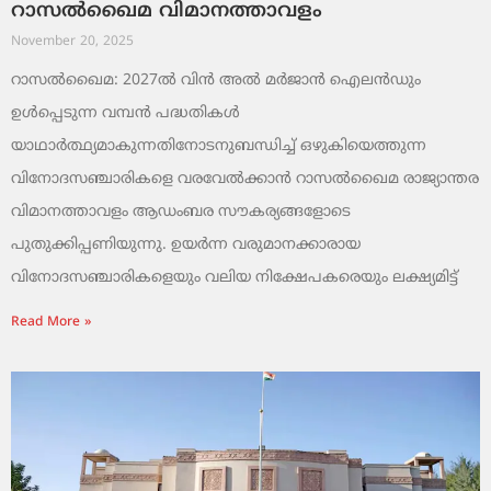
റാസൽഖൈമ വിമാനത്താവളം
November 20, 2025
റാസൽഖൈമ: 2027ൽ വിൻ അൽ മർജാൻ ഐലൻഡും
ഉൾപ്പെടുന്ന വമ്പൻ പദ്ധതികൾ
യാഥാർത്ഥ്യമാകുന്നതിനോടനുബന്ധിച്ച് ഒഴുകിയെത്തുന്ന
വിനോദസഞ്ചാരികളെ വരവേൽക്കാൻ റാസൽഖൈമ രാജ്യാന്തര
വിമാനത്താവളം ആഡംബര സൗകര്യങ്ങളോടെ
പുതുക്കിപ്പണിയുന്നു. ഉയർന്ന വരുമാനക്കാരായ
വിനോദസഞ്ചാരികളെയും വലിയ നിക്ഷേപകരെയും ലക്ഷ്യമിട്ട്
Read More »