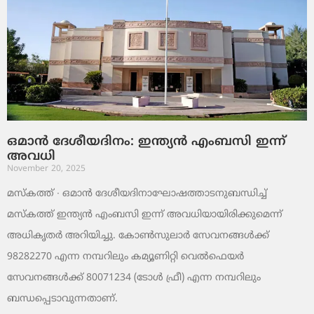
ഒമാൻ ദേശീയദിനം: ഇന്ത്യൻ എംബസി ഇന്ന്
അവധി
November 20, 2025
മസ്‌കത്ത് ∙ ഒമാൻ ദേശീയദിനാഘോഷത്താടനുബന്ധിച്ച്
മസ്‌കത്ത് ഇന്ത്യൻ എംബസി ഇന്ന് അവധിയായിരിക്കുമെന്ന്
അധികൃതർ അറിയിച്ചു. കോൺസുലാർ സേവനങ്ങൾക്ക്
98282270 എന്ന നമ്പറിലും കമ്യൂണിറ്റി വെൽഫെയർ
സേവനങ്ങൾക്ക് 80071234 (ടോൾ ഫ്രീ) എന്ന നമ്പറിലും
ബന്ധപ്പെടാവുന്നതാണ്.