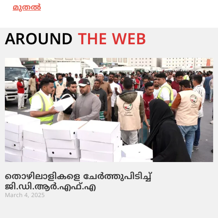
മുതല്‍
AROUND
THE WEB
തൊഴിലാളികളെ ചേർത്തുപിടിച്ച്​
ജി.ഡി.ആർ.എഫ്.എ
March 4, 2025