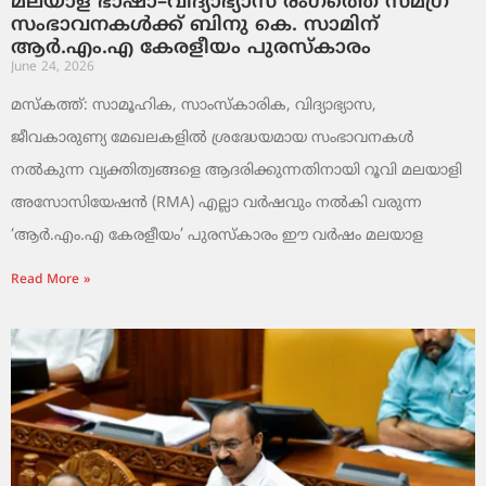
മലയാള ഭാഷാ–വിദ്യാഭ്യാസ രംഗത്തെ സമഗ്ര
സംഭാവനകൾക്ക് ബിനു കെ. സാമിന്
ആർ.എം.എ കേരളീയം പുരസ്‌കാരം
June 24, 2026
മസ്കത്ത്: സാമൂഹിക, സാംസ്‌കാരിക, വിദ്യാഭ്യാസ,
ജീവകാരുണ്യ മേഖലകളിൽ ശ്രദ്ധേയമായ സംഭാവനകൾ
നൽകുന്ന വ്യക്തിത്വങ്ങളെ ആദരിക്കുന്നതിനായി റൂവി മലയാളി
അസോസിയേഷൻ (RMA) എല്ലാ വർഷവും നൽകി വരുന്ന
‘ആർ.എം.എ കേരളീയം’ പുരസ്‌കാരം ഈ വർഷം മലയാള
Read More »