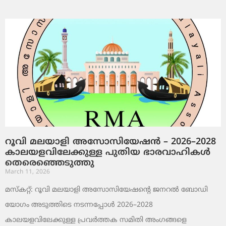
റൂവി മലയാളി അസോസിയേഷൻ – 2026–2028
കാലയളവിലേക്കുള്ള പുതിയ ഭാരവാഹികൾ
തെരെഞ്ഞെടുത്തു
March 11, 2026
മസ്കറ്റ്: റൂവി മലയാളി അസോസിയേഷന്റെ ജനറൽ ബോഡി
യോഗം അടുത്തിടെ നടന്നപ്പോൾ 2026–2028
കാലയളവിലേക്കുള്ള പ്രവർത്തക സമിതി അംഗങ്ങളെ