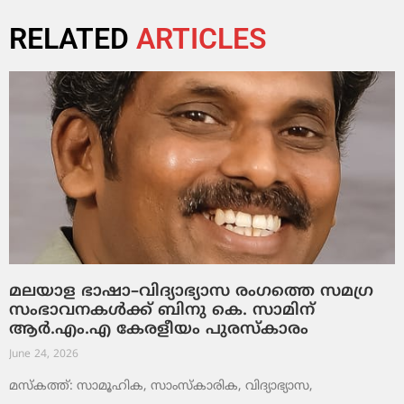
RELATED
ARTICLES
മലയാള ഭാഷാ–വിദ്യാഭ്യാസ രംഗത്തെ സമഗ്ര
സംഭാവനകൾക്ക് ബിനു കെ. സാമിന്
ആർ.എം.എ കേരളീയം പുരസ്‌കാരം
June 24, 2026
മസ്കത്ത്: സാമൂഹിക, സാംസ്‌കാരിക, വിദ്യാഭ്യാസ,