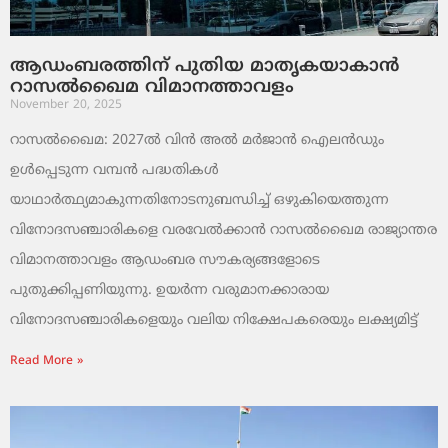
ആഡംബരത്തിന് പുതിയ മാതൃകയാകാൻ
റാസൽഖൈമ വിമാനത്താവളം
November 20, 2025
റാസൽഖൈമ: 2027ൽ വിൻ അൽ മർജാൻ ഐലൻഡും
ഉൾപ്പെടുന്ന വമ്പൻ പദ്ധതികൾ
യാഥാർത്ഥ്യമാകുന്നതിനോടനുബന്ധിച്ച് ഒഴുകിയെത്തുന്ന
വിനോദസഞ്ചാരികളെ വരവേൽക്കാൻ റാസൽഖൈമ രാജ്യാന്തര
വിമാനത്താവളം ആഡംബര സൗകര്യങ്ങളോടെ
പുതുക്കിപ്പണിയുന്നു. ഉയർന്ന വരുമാനക്കാരായ
വിനോദസഞ്ചാരികളെയും വലിയ നിക്ഷേപകരെയും ലക്ഷ്യമിട്ട്
Read More »