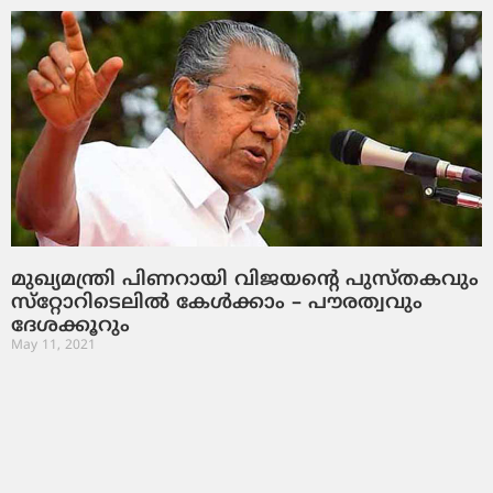
മുഖ്യമന്ത്രി പിണറായി വിജയന്റെ പുസ്തകവും
സ്‌റ്റോറിടെലില്‍ കേള്‍ക്കാം – പൗരത്വവും
ദേശക്കൂറും
May 11, 2021