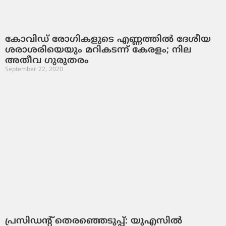
കോവിഡ് രോഗികളുടെ എണ്ണത്തിൽ ദേശീയ
ശരാശരിയെയും മറികടന്ന് കേരളം; നില
അതീവ ഗുരുതരം
September 22, 2020
പ്രസിഡന്റ് തെരഞ്ഞെടുപ്പ്: യുഎസില്‍