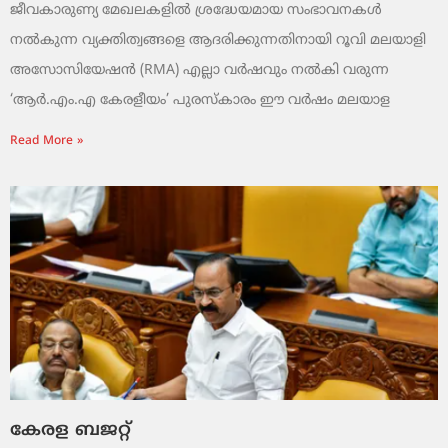
ജീവകാരുണ്യ മേഖലകളിൽ ശ്രദ്ധേയമായ സംഭാവനകൾ
നൽകുന്ന വ്യക്തിത്വങ്ങളെ ആദരിക്കുന്നതിനായി റൂവി മലയാളി
അസോസിയേഷൻ (RMA) എല്ലാ വർഷവും നൽകി വരുന്ന
‘ആർ.എം.എ കേരളീയം’ പുരസ്‌കാരം ഈ വർഷം മലയാള
Read More »
കേരള ബജറ്റ്