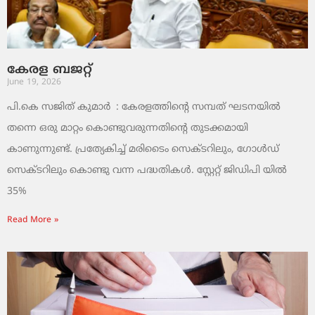
കേരള ബജറ്റ്
June 19, 2026
പി.കെ സജിത് കുമാര്‍ : കേരളത്തിന്റെ സമ്പത് ഘടനയിൽ
തന്നെ ഒരു മാറ്റം കൊണ്ടുവരുന്നതിന്റെ തുടക്കമായി
കാണുന്നുണ്ട്. പ്രത്യേകിച്ച് മരിടൈം സെക്ടറിലും, ഗോൾഡ്
സെക്ടറിലും കൊണ്ടു വന്ന പദ്ധതികൾ. സ്റ്റേറ്റ് ജിഡിപി യിൽ
35%
Read More »