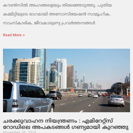
കൗൺസിൽ അംഗങ്ങളെയും തിരഞ്ഞെടുത്തു. പുതിയ
കമ്മിറ്റിയുടെ ഭാഗമായി അസോസിയേഷൻ സാമൂഹിക,
സാംസ്‌കാരിക, ജീവകാരുണ്യ പ്രവർത്തനങ്ങൾ
Read More »
ചരക്കുവാഹന നിയന്ത്രണം : എമിറേറ്റ്സ്
റോഡിലെ അപകടങ്ങൾ ഗണ്യമായി കുറഞ്ഞു
November 20, 2025