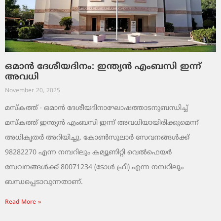
ഒമാൻ ദേശീയദിനം: ഇന്ത്യൻ എംബസി ഇന്ന്
അവധി
November 20, 2025
മസ്‌കത്ത് ∙ ഒമാൻ ദേശീയദിനാഘോഷത്താടനുബന്ധിച്ച്
മസ്‌കത്ത് ഇന്ത്യൻ എംബസി ഇന്ന് അവധിയായിരിക്കുമെന്ന്
അധികൃതർ അറിയിച്ചു. കോൺസുലാർ സേവനങ്ങൾക്ക്
98282270 എന്ന നമ്പറിലും കമ്യൂണിറ്റി വെൽഫെയർ
സേവനങ്ങൾക്ക് 80071234 (ടോൾ ഫ്രീ) എന്ന നമ്പറിലും
ബന്ധപ്പെടാവുന്നതാണ്.
Read More »