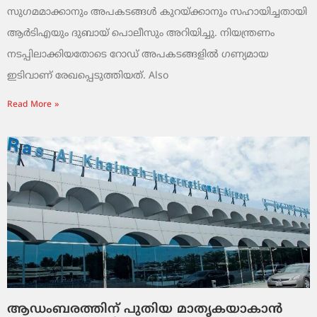
സുഗമമാക്കാനും അപകടങ്ങൾ കുറയ്ക്കാനും സഹായിച്ചതായി
ആർടിഎയും ദുബായ് പൊലീസും അറിയിച്ചു. നിയന്ത്രണം
നടപ്പിലാക്കിയതോടെ റോഡ് അപകടങ്ങളിൽ ഗണ്യമായ
ഇടിവാണ് രേഖപ്പെടുത്തിയത്. Also
Read More »
ആഡംബരത്തിന് പുതിയ മാതൃകയാകാൻ