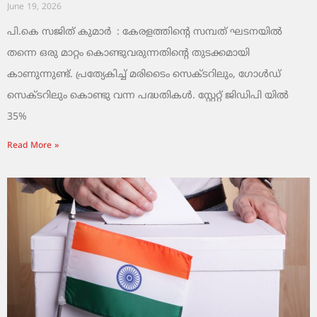
June 19, 2026
പി.കെ സജിത് കുമാര്‍ : കേരളത്തിന്റെ സമ്പത് ഘടനയിൽ
തന്നെ ഒരു മാറ്റം കൊണ്ടുവരുന്നതിന്റെ തുടക്കമായി
കാണുന്നുണ്ട്. പ്രത്യേകിച്ച് മരിടൈം സെക്ടറിലും, ഗോൾഡ്
സെക്ടറിലും കൊണ്ടു വന്ന പദ്ധതികൾ. സ്റ്റേറ്റ് ജിഡിപി യിൽ
35%
Read More »