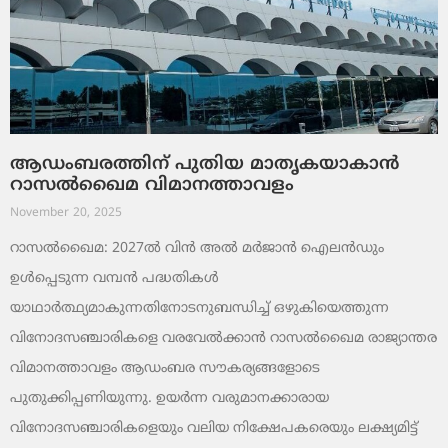
ആഡംബരത്തിന് പുതിയ മാതൃകയാകാൻ
റാസൽഖൈമ വിമാനത്താവളം
November 20, 2025
റാസൽഖൈമ: 2027ൽ വിൻ അൽ മർജാൻ ഐലൻഡും
ഉൾപ്പെടുന്ന വമ്പൻ പദ്ധതികൾ
യാഥാർത്ഥ്യമാകുന്നതിനോടനുബന്ധിച്ച് ഒഴുകിയെത്തുന്ന
വിനോദസഞ്ചാരികളെ വരവേൽക്കാൻ റാസൽഖൈമ രാജ്യാന്തര
വിമാനത്താവളം ആഡംബര സൗകര്യങ്ങളോടെ
പുതുക്കിപ്പണിയുന്നു. ഉയർന്ന വരുമാനക്കാരായ
വിനോദസഞ്ചാരികളെയും വലിയ നിക്ഷേപകരെയും ലക്ഷ്യമിട്ട്