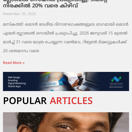
നിരക്കിൽ 20% വരെ കിഴിവ്
November 20, 2025
മസ്‌കത്ത്: ഒമാൻ ദേശീയ ദിനാഘോഷങ്ങളുടെ ഭാഗമായി ഒമാൻ
എയർ ഗ്ലോബൽ സെയിൽ പ്രഖ്യാപിച്ചു. 2026 ജനുവരി 15 മുതൽ
മാർച്ച് 31 വരെ യാത്ര ചെയ്യുന്ന വൺവേ, റിട്ടേൺ ടിക്കറ്റുകൾക്ക്
20 ശതമാനം വരെ
Read More »
POPULAR
ARTICLES