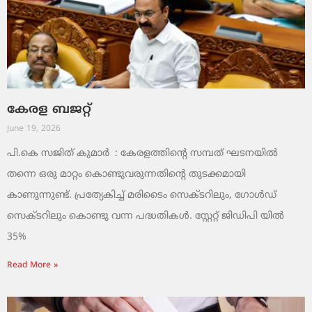
കേരള ബജറ്റ്
June 19, 2026
പി.കെ സജിത് കുമാര്‍ : കേരളത്തിന്റെ സമ്പത് ഘടനയിൽ
തന്നെ ഒരു മാറ്റം കൊണ്ടുവരുന്നതിന്റെ തുടക്കമായി
കാണുന്നുണ്ട്. പ്രത്യേകിച്ച് മരിടൈം സെക്ടറിലും, ഗോൾഡ്
സെക്ടറിലും കൊണ്ടു വന്ന പദ്ധതികൾ. സ്റ്റേറ്റ് ജിഡിപി യിൽ
35%
Read More »