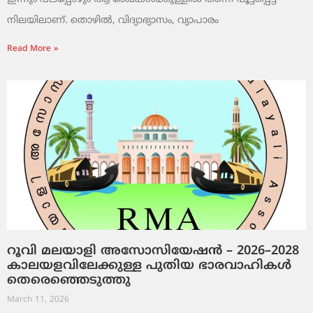
നിലയിലാണ്. തൊഴിൽ, വിദ്യാഭ്യാസം, വ്യാപാരം
Read More »
റൂവി മലയാളി അസോസിയേഷൻ – 2026–2028
കാലയളവിലേക്കുള്ള പുതിയ ഭാരവാഹികൾ
തെരെഞ്ഞെടുത്തു
March 11, 2026