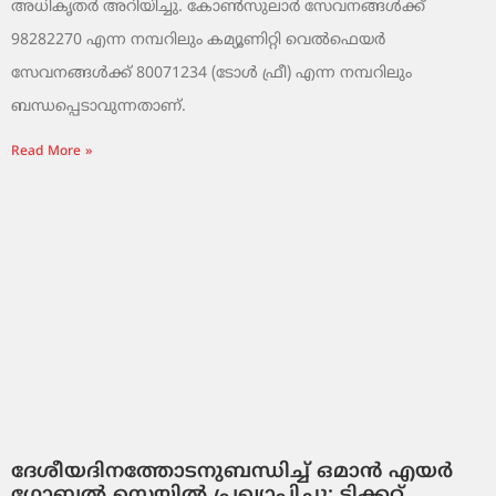
അധികൃതർ അറിയിച്ചു. കോൺസുലാർ സേവനങ്ങൾക്ക്
98282270 എന്ന നമ്പറിലും കമ്യൂണിറ്റി വെൽഫെയർ
സേവനങ്ങൾക്ക് 80071234 (ടോൾ ഫ്രീ) എന്ന നമ്പറിലും
ബന്ധപ്പെടാവുന്നതാണ്.
Read More »
ദേശീയദിനത്തോടനുബന്ധിച്ച് ഒമാൻ എയർ
ഗ്ലോബൽ സെയിൽ പ്രഖ്യാപിച്ചു: ടിക്കറ്റ്