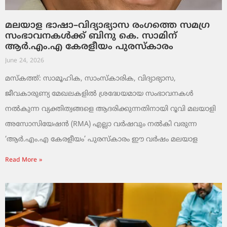
മലയാള ഭാഷാ–വിദ്യാഭ്യാസ രംഗത്തെ സമഗ്ര
സംഭാവനകൾക്ക് ബിനു കെ. സാമിന്
ആർ.എം.എ കേരളീയം പുരസ്‌കാരം
June 24, 2026
മസ്കത്ത്: സാമൂഹിക, സാംസ്‌കാരിക, വിദ്യാഭ്യാസ,
ജീവകാരുണ്യ മേഖലകളിൽ ശ്രദ്ധേയമായ സംഭാവനകൾ
നൽകുന്ന വ്യക്തിത്വങ്ങളെ ആദരിക്കുന്നതിനായി റൂവി മലയാളി
അസോസിയേഷൻ (RMA) എല്ലാ വർഷവും നൽകി വരുന്ന
‘ആർ.എം.എ കേരളീയം’ പുരസ്‌കാരം ഈ വർഷം മലയാള
Read More »