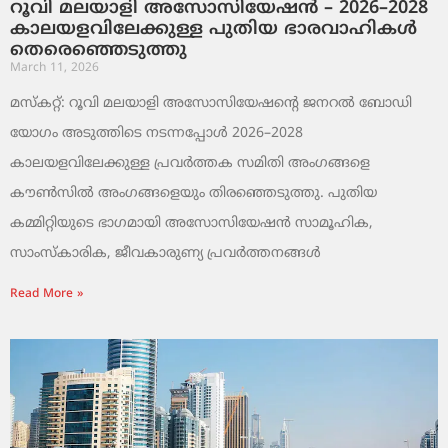
റൂവി മലയാളി അസോസിയേഷൻ – 2026–2028
കാലയളവിലേക്കുള്ള പുതിയ ഭാരവാഹികൾ
തെരെഞ്ഞെടുത്തു
March 11, 2026
മസ്കറ്റ്: റൂവി മലയാളി അസോസിയേഷന്റെ ജനറൽ ബോഡി
യോഗം അടുത്തിടെ നടന്നപ്പോൾ 2026–2028
കാലയളവിലേക്കുള്ള പ്രവർത്തക സമിതി അംഗങ്ങളെ
കൗൺസിൽ അംഗങ്ങളെയും തിരഞ്ഞെടുത്തു. പുതിയ
കമ്മിറ്റിയുടെ ഭാഗമായി അസോസിയേഷൻ സാമൂഹിക,
സാംസ്‌കാരിക, ജീവകാരുണ്യ പ്രവർത്തനങ്ങൾ
Read More »