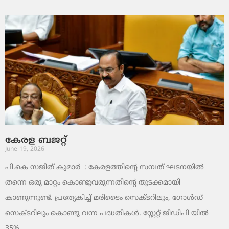
കേരള ബജറ്റ്
June 19, 2026
പി.കെ സജിത് കുമാര്‍ : കേരളത്തിന്റെ സമ്പത് ഘടനയിൽ
തന്നെ ഒരു മാറ്റം കൊണ്ടുവരുന്നതിന്റെ തുടക്കമായി
കാണുന്നുണ്ട്. പ്രത്യേകിച്ച് മരിടൈം സെക്ടറിലും, ഗോൾഡ്
സെക്ടറിലും കൊണ്ടു വന്ന പദ്ധതികൾ. സ്റ്റേറ്റ് ജിഡിപി യിൽ
35%