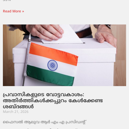
Read More »
പ്രവാസികളുടെ വോട്ടവകാശം:
അതിർത്തികൾക്കപ്പുറം കേൾക്കേണ്ട
ശബ്ദങ്ങൾ
March 21, 2026
ഫൈസൽ ആലുവ ആർ എം എ പ്രസിഡന്റ്