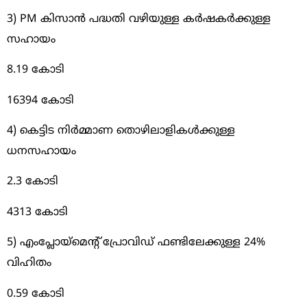
3) PM കിസാൻ പദ്ധതി വഴിയുള്ള കർഷകർക്കുള്ള
സഹായം
8.19 കോടി
16394 കോടി
4) കെട്ടിട നിർമ്മാണ തൊഴിലാളികൾക്കുള്ള
ധനസഹായം
2.3 കോടി
4313 കോടി
5) എംപ്ലോയ്മെൻ്റ് പ്രോവിഡ് ഫണ്ടിലേക്കുള്ള 24%
വിഹിതം
0.59 കോടി