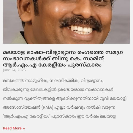
മലയാള ഭാഷാ–വിദ്യാഭ്യാസ രംഗത്തെ സമഗ്ര
സംഭാവനകൾക്ക് ബിനു കെ. സാമിന്
ആർ.എം.എ കേരളീയം പുരസ്‌കാരം
June 24, 2026
മസ്കത്ത്: സാമൂഹിക, സാംസ്‌കാരിക, വിദ്യാഭ്യാസ,
ജീവകാരുണ്യ മേഖലകളിൽ ശ്രദ്ധേയമായ സംഭാവനകൾ
നൽകുന്ന വ്യക്തിത്വങ്ങളെ ആദരിക്കുന്നതിനായി റൂവി മലയാളി
അസോസിയേഷൻ (RMA) എല്ലാ വർഷവും നൽകി വരുന്ന
‘ആർ.എം.എ കേരളീയം’ പുരസ്‌കാരം ഈ വർഷം മലയാള
Read More »