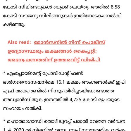
കോടി സിലിണ്ടറുകൾ ബുക്ക് ചെയ്തു. അതിൽ 8.58
കോടി സൗജന്യ സിലിണ്ടറുകൾ ഇതിനോടകം നൽകി
കഴിഞ്ഞു.
Also read:
മോന്‍സനില്‍ നിന്ന് പൊലീസ്
ഉദ്യോഗസ്ഥരും ലക്ഷങ്ങള്‍ കൈപ്പറ്റി;
അന്വേഷണത്തിന് ഉത്തരവിട്ട് ഡിജിപി
* എംപ്ലോയ്മെൻ്റ് പ്രോവിഡന്റ് ഫണ്ട്
ഓർഗനൈസേഷനിലെ 16.1 ലക്ഷം അംഗങ്ങൾക്ക് ഇപി
എഫ്‌ അക്കൗണ്ടിൽ നിന്നും തിരിച്ചടയ്ക്കേണ്ടാത്ത
അഡ്വാൻസ് തുക ഇനത്തിൽ 4,725 കോടി രുപയുടെ
സഹായം നൽകി.
* മഹാത്മാഗാന്ധി തൊഴിലുറപ്പ് പദ്ധതി വേതന വർദ്ധന
1. 4. 2020 ൽ നിലവിൽ വന്നു. നടപ്പ് സാമ്പത്തിക വർഷം,