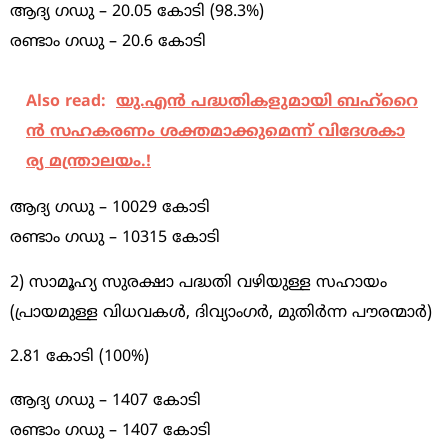
ആദ്യ ഗഡു – 20.05 കോടി (98.3%)
രണ്ടാം ഗഡു – 20.6 കോടി
Also read:
യു.​​എ​​ൻ പ​​ദ്ധ​​തി​​ക​​ളു​​മാ​​യി ബ​​ഹ്​​​റൈ​​
ൻ സ​​ഹ​​ക​​ര​​ണം ശ​​ക്ത​മാ​ക്കു​മെ​ന്ന് വി​​ദേ​​ശ​​കാ​​
ര്യ മന്ത്രാലയം.!
ആദ്യ ഗഡു – 10029 കോടി
രണ്ടാം ഗഡു – 10315 കോടി
2) സാമൂഹ്യ സുരക്ഷാ പദ്ധതി വഴിയുള്ള സഹായം
(പ്രായമുള്ള വിധവകൾ, ദിവ്യാംഗർ, മുതിർന്ന പൗരന്മാർ)
2.81 കോടി (100%)
ആദ്യ ഗഡു – 1407 കോടി
രണ്ടാം ഗഡു – 1407 കോടി