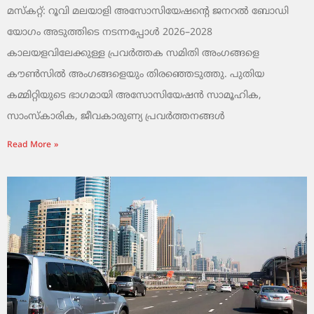
മസ്കറ്റ്: റൂവി മലയാളി അസോസിയേഷന്റെ ജനറൽ ബോഡി
യോഗം അടുത്തിടെ നടന്നപ്പോൾ 2026–2028
കാലയളവിലേക്കുള്ള പ്രവർത്തക സമിതി അംഗങ്ങളെ
കൗൺസിൽ അംഗങ്ങളെയും തിരഞ്ഞെടുത്തു. പുതിയ
കമ്മിറ്റിയുടെ ഭാഗമായി അസോസിയേഷൻ സാമൂഹിക,
സാംസ്‌കാരിക, ജീവകാരുണ്യ പ്രവർത്തനങ്ങൾ
Read More »