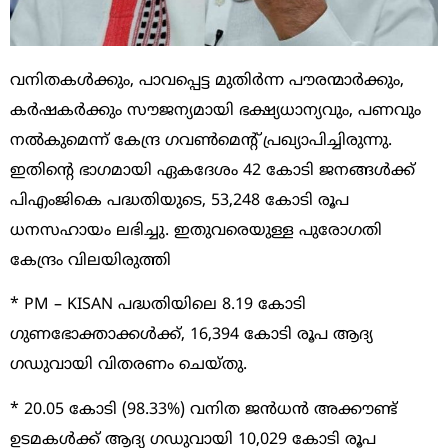
വനിതകൾക്കും, പാവപ്പെട്ട മുതിർന്ന പൗരന്മാർക്കും,
കർഷകർക്കും സൗജന്യമായി ഭക്ഷ്യധാന്യവും, പണവും
നൽകുമെന്ന് കേന്ദ്ര ഗവൺമെൻ്റ് പ്രഖ്യാപിച്ചിരുന്നു.
ഇതിൻ്റെ ഭാഗമായി ഏകദേശം 42 കോടി ജനങ്ങൾക്ക്
പിഎംജികെ പദ്ധതിയുടെ, 53,248 കോടി രൂപ
ധനസഹായം ലഭിച്ചു. ഇതുവരെയുള്ള പുരോഗതി
കേന്ദ്രം വിലയിരുത്തി
* PM – KISAN പദ്ധതിയിലെ 8.19 കോടി
ഗുണഭോക്താക്കൾക്ക്, 16,394 കോടി രൂപ ആദ്യ
ഗഡുവായി വിതരണം ചെയ്തു.
* 20.05 കോടി (98.33%) വനിത ജൻധൻ അക്കൗണ്ട്
ഉടമകൾക്ക് ആദ്യ ഗഡുവായി 10,029 കോടി രൂപ