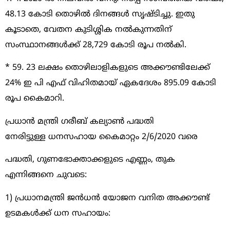
48.13 കോടി തൊഴിൽ ദിനങ്ങൾ സൃഷ്ടിച്ചു. ഇതു
കൂടാതെ, വേതന കുടിശ്ശിക നൽകുന്നതിന്
സംസ്ഥാനങ്ങൾക്ക് 28,729 കോടി രൂപ നൽകി.
* 59. 23 ലക്ഷം തൊഴിലാളികളുടെ അക്കൗണ്ടിലേക്ക്
24% ഇ പി എഫ് വിഹിതമായ് ഏകദേശം 895.09 കോടി
രൂപ കൈമാറി.
പ്രധാൻ മന്ത്രി ഗരീബ് കല്യാൺ പദ്ധതി
നേരിട്ടുള്ള ധനസഹായ കൈമാറ്റം 2/6/2020 വരെ
പദ്ധതി, ഗുണഭോക്താക്കളുടെ എണ്ണം, തുക
എന്നിങ്ങനെ ചുവടെ:
1) പ്രധാനമന്ത്രി ജൻധൻ യോജന വനിത അക്കൗണ്ട്
ഉടമകൾക്ക് ധന സഹായം: