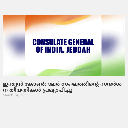
ഇ​ന്ത്യ​ൻ കോ​ൺ​സ​ല​ർ സം​ഘ​ത്തി​​ന്റെ സ​ന്ദ​ർ​ശ​
ന തീ​യ​തി​ക​ൾ പ്ര​ഖ്യാ​പി​ച്ചു
March 24, 2025