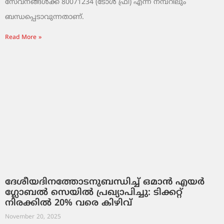
സേവനങ്ങൾക്ക് 80071234 (ടോൾ ഫ്രീ) എന്ന നമ്പറിലും
ബന്ധപ്പെടാവുന്നതാണ്.
Read More »
ദേശീയദിനത്തോടനുബന്ധിച്ച് ഒമാൻ എയർ
ഗ്ലോബൽ സെയിൽ പ്രഖ്യാപിച്ചു: ടിക്കറ്റ്
നിരക്കിൽ 20% വരെ കിഴിവ്
November 20, 2025