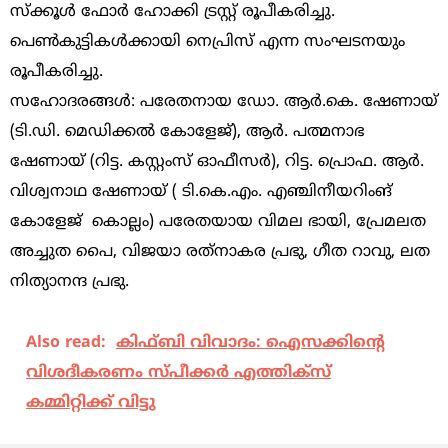
സ്‌ക്കൂൾ ഫോർ ഹോക്കി ട്രസ്റ്റ് രൂപീകരിച്ചു.
പെൺകുട്ടികൾക്കായി നെപ്രിസ് എന്ന സംഘടനയും
രൂപീകരിച്ചു.
സഹോദരങ്ങൾ: പരേതനായ ഡോ. ആർ.കെ. ഷേണായ്
(ടി.ഡി. മെഡിക്കൽ കോളേജ്), ആർ. പത്മനാഭ
ഷേണായ് (റിട്ട. കസ്റ്റംസ് ഓഫീസർ), റിട്ട. പ്രൊഫ. ആർ.
വിശ്വനാഥ ഷേണായ് ( ടി.കെ.എം. എഞ്ചിനീയറിംങ്
കോളേജ് കൊല്ലം) പരേതയായ വിമല ഭായി, പ്രേമലത
അച്ചുത പൈ, വിജയാ രത്‌നാകര പ്രഭു, ഗീത റാവു, ലത
നിത്യാനന്ദ പ്രഭു.
Also read:
കിഫ്ബി വിവാദം: ഐസക്കിന്റെ
വിശദീകരണം സ്പീക്കര്‍ എത്തിക്‌സ്
കമ്മിറ്റിക്ക് വിട്ടു