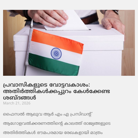
പ്രവാസികളുടെ വോട്ടവകാശം:
അതിർത്തികൾക്കപ്പുറം കേൾക്കേണ്ട
ശബ്ദങ്ങൾ
March 21, 2026
ഫൈസൽ ആലുവ ആർ എം എ പ്രസിഡന്റ്
ആഗോളവൽക്കരണത്തിന്റെ കാലത്ത് രാജ്യങ്ങളുടെ
അതിർത്തികൾ ഭൗമപരമായ രേഖകളായി മാത്രം