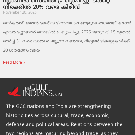
ഗ്ലോബൽ സെയിൽ പ്രഖ്യാപിച്ചു: ടിക്കറ്റ്
നിരക്കിൽ 20% വരെ കിഴിവ്
November 20, 2025
മസ്‌കത്ത്: ഒമാൻ ദേശീയ ദിനാഘോഷങ്ങളുടെ ഭാഗമായി ഒമാൻ
എയർ ഗ്ലോബൽ സെയിൽ പ്രഖ്യാപിച്ചു. 2026 ജനുവരി 15 മുതൽ
മാർച്ച് 31 വരെ യാത്ര ചെയ്യുന്ന വൺവേ, റിട്ടേൺ ടിക്കറ്റുകൾക്ക്
20 ശതമാനം വരെ
Read More »
The GCC nations and India are strengthening
historic ties across cultural, trade, economic,
defense and political areas. Relations between the
two regions are maturing beyond trade, as they