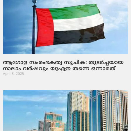
ആഗോള സംരംഭകത്വ സൂചിക: തുടർച്ചയായ
നാലാം വർഷവും യുഎഇ തന്നെ ഒന്നാമത്
April 3, 2025