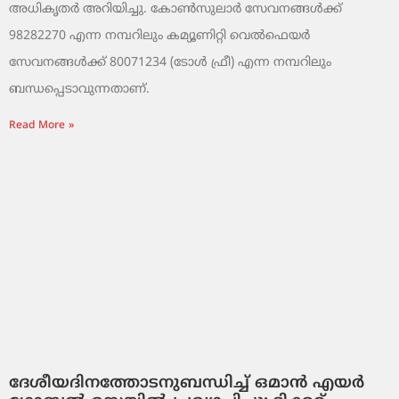
അധികൃതർ അറിയിച്ചു. കോൺസുലാർ സേവനങ്ങൾക്ക്
98282270 എന്ന നമ്പറിലും കമ്യൂണിറ്റി വെൽഫെയർ
സേവനങ്ങൾക്ക് 80071234 (ടോൾ ഫ്രീ) എന്ന നമ്പറിലും
ബന്ധപ്പെടാവുന്നതാണ്.
Read More »
ദേശീയദിനത്തോടനുബന്ധിച്ച് ഒമാൻ എയർ