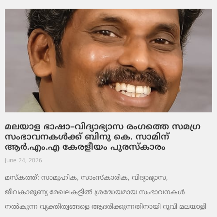
മലയാള ഭാഷാ–വിദ്യാഭ്യാസ രംഗത്തെ സമഗ്ര
സംഭാവനകൾക്ക് ബിനു കെ. സാമിന്
ആർ.എം.എ കേരളീയം പുരസ്‌കാരം
June 24, 2026
മസ്കത്ത്: സാമൂഹിക, സാംസ്‌കാരിക, വിദ്യാഭ്യാസ,
ജീവകാരുണ്യ മേഖലകളിൽ ശ്രദ്ധേയമായ സംഭാവനകൾ
നൽകുന്ന വ്യക്തിത്വങ്ങളെ ആദരിക്കുന്നതിനായി റൂവി മലയാളി