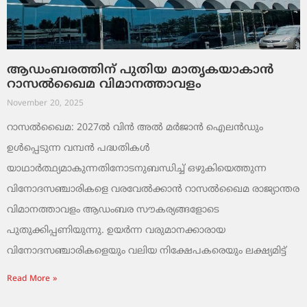
ആഡംബരത്തിന് പുതിയ മാതൃകയാകാൻ
റാസൽഖൈമ വിമാനത്താവളം
November 20, 2025
റാസൽഖൈമ: 2027ൽ വിൻ അൽ മർജാൻ ഐലൻഡും
ഉൾപ്പെടുന്ന വമ്പൻ പദ്ധതികൾ
യാഥാർത്ഥ്യമാകുന്നതിനോടനുബന്ധിച്ച് ഒഴുകിയെത്തുന്ന
വിനോദസഞ്ചാരികളെ വരവേൽക്കാൻ റാസൽഖൈമ രാജ്യാന്തര
വിമാനത്താവളം ആഡംബര സൗകര്യങ്ങളോടെ
പുതുക്കിപ്പണിയുന്നു. ഉയർന്ന വരുമാനക്കാരായ
വിനോദസഞ്ചാരികളെയും വലിയ നിക്ഷേപകരെയും ലക്ഷ്യമിട്ട്
Read More »