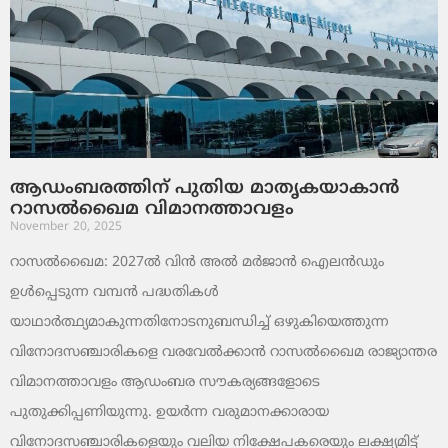
ആഡംബരത്തിന് പുതിയ മാതൃകയാകാൻ
റാസൽഖൈമ വിമാനത്താവളം
November 20, 2025
റാസൽഖൈമ: 2027ൽ വിൻ അൽ മർജാൻ ഐലൻഡും
ഉൾപ്പെടുന്ന വമ്പൻ പദ്ധതികൾ
യാഥാർത്ഥ്യമാകുന്നതിനോടനുബന്ധിച്ച് ഒഴുകിയെത്തുന്ന
വിനോദസഞ്ചാരികളെ വരവേൽക്കാൻ റാസൽഖൈമ രാജ്യാന്തര
വിമാനത്താവളം ആഡംബര സൗകര്യങ്ങളോടെ
പുതുക്കിപ്പണിയുന്നു. ഉയർന്ന വരുമാനക്കാരായ
വിനോദസഞ്ചാരികളെയും വലിയ നിക്ഷേപകരെയും ലക്ഷ്യമിട്ട്