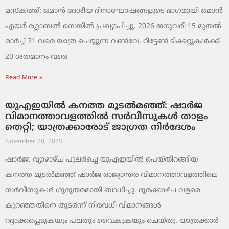
മസ്‌കത്ത്: ഒമാൻ ദേശീയ ദിനാഘോഷങ്ങളുടെ ഭാഗമായി ഒമാൻ
എയർ ഗ്ലോബൽ സെയിൽ പ്രഖ്യാപിച്ചു. 2026 ജനുവരി 15 മുതൽ
മാർച്ച് 31 വരെ യാത്ര ചെയ്യുന്ന വൺവേ, റിട്ടേൺ ടിക്കറ്റുകൾക്ക്
20 ശതമാനം വരെ
Read More »
യുഎഇയിൽ കനത്ത മൂടൽമഞ്ഞ്: ഷാർജ
വിമാനത്താവളത്തിൽ സർവീസുകൾ താളം
തെറ്റി; യാത്രക്കാരോട് ജാഗ്രത നിർദേശം
November 20, 2025
ഷാർജ: വ്യാഴാഴ്ച പുലർച്ചെ യുഎഇയിൽ പെയ്തിറങ്ങിയ
കനത്ത മൂടൽമഞ്ഞ് ഷാർജ രാജ്യാന്തര വിമാനത്താവളത്തിലെ
സർവീസുകൾ ഗുരുതരമായി ബാധിച്ചു. ദൂരക്കാഴ്ച വളരെ
കുറഞ്ഞതിനെ തുടർന്ന് നിരവധി വിമാനങ്ങൾ
റദ്ദാക്കപ്പെടുകയും പലതും വൈകുകയും ചെയ്തു. യാത്രക്കാർ