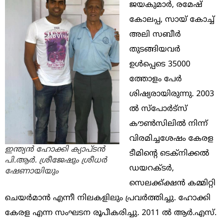
ജയകുമാർ, രമേഷ്
കോലപ്പ, സായ് കോച്ച്
അലി സബീർ
തുടങ്ങിയവർ
ഉൾപ്പെടെ 35000
ത്തോളം പേർ
ശിഷ്യരായിരുന്നു. 2003
ൽ സ്‌പോർട്‌സ്
കൗൺസിലിൽ നിന്ന്
വിരമിച്ചശേഷം കേരള
ഇന്ത്യൻ ഹോക്കി ക്യാപ്ടൻ
ടീമിന്റെ ടെക്‌നിക്കൽ
പി.ആർ. ശ്രീജേഷും ശ്രീധർ
ഡയറക്ടർ,
ഷേണായിയും
സെലക്ക്ക്ഷൻ കമ്മിറ്റി
ചെയർമാൻ എന്നീ നിലകളിലും പ്രവർത്തിച്ചു. ഹോക്കി
കേരള എന്ന സംഘടന രൂപീകരിച്ചു. 2011 ൽ ആർ.എസ്.