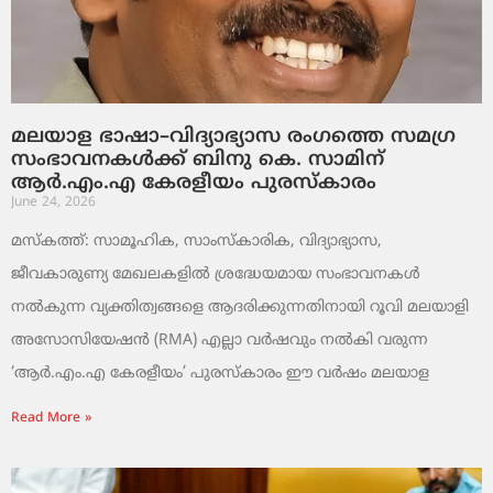
മലയാള ഭാഷാ–വിദ്യാഭ്യാസ രംഗത്തെ സമഗ്ര
സംഭാവനകൾക്ക് ബിനു കെ. സാമിന്
ആർ.എം.എ കേരളീയം പുരസ്‌കാരം
June 24, 2026
മസ്കത്ത്: സാമൂഹിക, സാംസ്‌കാരിക, വിദ്യാഭ്യാസ,
ജീവകാരുണ്യ മേഖലകളിൽ ശ്രദ്ധേയമായ സംഭാവനകൾ
നൽകുന്ന വ്യക്തിത്വങ്ങളെ ആദരിക്കുന്നതിനായി റൂവി മലയാളി
അസോസിയേഷൻ (RMA) എല്ലാ വർഷവും നൽകി വരുന്ന
‘ആർ.എം.എ കേരളീയം’ പുരസ്‌കാരം ഈ വർഷം മലയാള
Read More »