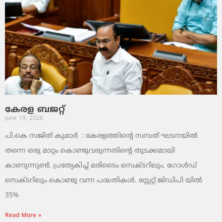
കേരള ബജറ്റ്
June 19, 2026
പി.കെ സജിത് കുമാര്‍ : കേരളത്തിന്റെ സമ്പത് ഘടനയിൽ
തന്നെ ഒരു മാറ്റം കൊണ്ടുവരുന്നതിന്റെ തുടക്കമായി
കാണുന്നുണ്ട്. പ്രത്യേകിച്ച് മരിടൈം സെക്ടറിലും, ഗോൾഡ്
സെക്ടറിലും കൊണ്ടു വന്ന പദ്ധതികൾ. സ്റ്റേറ്റ് ജിഡിപി യിൽ
35%
Read More »