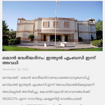
ഒമാൻ ദേശീയദിനം: ഇന്ത്യൻ എംബസി ഇന്ന്
അവധി
November 20, 2025
മസ്‌കത്ത് ∙ ഒമാൻ ദേശീയദിനാഘോഷത്താടനുബന്ധിച്ച്
മസ്‌കത്ത് ഇന്ത്യൻ എംബസി ഇന്ന് അവധിയായിരിക്കുമെന്ന്
അധികൃതർ അറിയിച്ചു. കോൺസുലാർ സേവനങ്ങൾക്ക്
98282270 എന്ന നമ്പറിലും കമ്യൂണിറ്റി വെൽഫെയർ