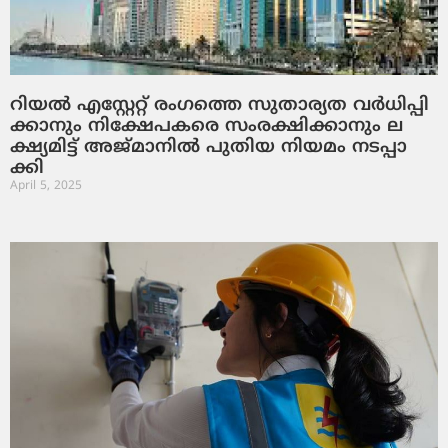
റി​യ​ൽ എ​സ്റ്റേ​റ്റ് രം​ഗ​ത്തെ സു​താ​ര്യ​ത വ​ർ​ധി​പ്പി​
ക്കാ​നും നി​ക്ഷേ​പ​ക​രെ സം​ര​ക്ഷി​ക്കാ​നും ല​
ക്ഷ്യ​മി​ട്ട് അ​ജ്​​മാ​നി​ൽ പു​തി​യ നി​യ​മം ന​ട​പ്പാ​
ക്കി
April 5, 2025