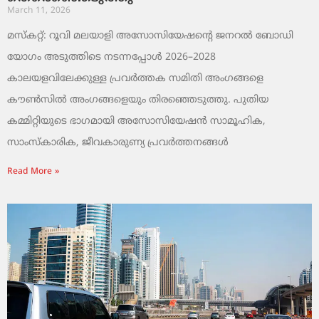
March 11, 2026
മസ്കറ്റ്: റൂവി മലയാളി അസോസിയേഷന്റെ ജനറൽ ബോഡി
യോഗം അടുത്തിടെ നടന്നപ്പോൾ 2026–2028
കാലയളവിലേക്കുള്ള പ്രവർത്തക സമിതി അംഗങ്ങളെ
കൗൺസിൽ അംഗങ്ങളെയും തിരഞ്ഞെടുത്തു. പുതിയ
കമ്മിറ്റിയുടെ ഭാഗമായി അസോസിയേഷൻ സാമൂഹിക,
സാംസ്‌കാരിക, ജീവകാരുണ്യ പ്രവർത്തനങ്ങൾ
Read More »