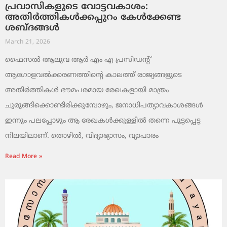
പ്രവാസികളുടെ വോട്ടവകാശം:
അതിർത്തികൾക്കപ്പുറം കേൾക്കേണ്ട
ശബ്ദങ്ങൾ
March 21, 2026
ഫൈസൽ ആലുവ ആർ എം എ പ്രസിഡന്റ്
ആഗോളവൽക്കരണത്തിന്റെ കാലത്ത് രാജ്യങ്ങളുടെ
അതിർത്തികൾ ഭൗമപരമായ രേഖകളായി മാത്രം
ചുരുങ്ങിക്കൊണ്ടിരിക്കുമ്പോഴും, ജനാധിപത്യാവകാശങ്ങൾ
ഇന്നും പലപ്പോഴും ആ രേഖകൾക്കുള്ളിൽ തന്നെ പൂട്ടപ്പെട്ട
നിലയിലാണ്. തൊഴിൽ, വിദ്യാഭ്യാസം, വ്യാപാരം
Read More »