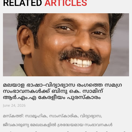
RELATED
ARTICLES
മലയാള ഭാഷാ–വിദ്യാഭ്യാസ രംഗത്തെ സമഗ്ര
സംഭാവനകൾക്ക് ബിനു കെ. സാമിന്
ആർ.എം.എ കേരളീയം പുരസ്‌കാരം
June 24, 2026
മസ്കത്ത്: സാമൂഹിക, സാംസ്‌കാരിക, വിദ്യാഭ്യാസ,
ജീവകാരുണ്യ മേഖലകളിൽ ശ്രദ്ധേയമായ സംഭാവനകൾ