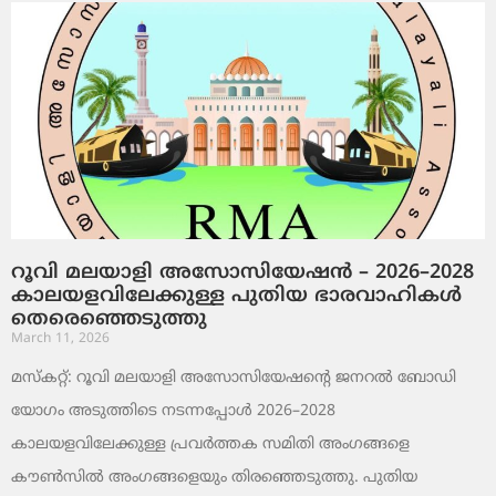
റൂവി മലയാളി അസോസിയേഷൻ – 2026–2028
കാലയളവിലേക്കുള്ള പുതിയ ഭാരവാഹികൾ
തെരെഞ്ഞെടുത്തു
March 11, 2026
മസ്കറ്റ്: റൂവി മലയാളി അസോസിയേഷന്റെ ജനറൽ ബോഡി
യോഗം അടുത്തിടെ നടന്നപ്പോൾ 2026–2028
കാലയളവിലേക്കുള്ള പ്രവർത്തക സമിതി അംഗങ്ങളെ
കൗൺസിൽ അംഗങ്ങളെയും തിരഞ്ഞെടുത്തു. പുതിയ