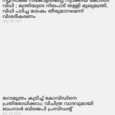
ന്യൂനപക്ഷ സ്‌കോളര്‍ഷിപ്പ് റദ്ദാക്കിയ കോടതി
വിധി ; മന്ത്രിയുടെ നിലപാട് തള്ളി മുഖ്യമന്ത്രി,
വിധി പഠിച്ച ശേഷം തീരുമാനമെന്ന്
വിശദീകരണം
May 29, 2021
ഗോമൂത്രം കുടിച്ച് കോവിഡിനെ
പ്രതിരോധിക്കാം; വിചിത്ര വാദവുമായി
ബംഗാള്‍ ബിജെപി പ്രസിഡന്റ്
July 18, 2020