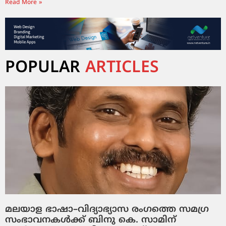
Read More »
POPULAR
ARTICLES
മലയാള ഭാഷാ–വിദ്യാഭ്യാസ രംഗത്തെ സമഗ്ര
സംഭാവനകൾക്ക് ബിനു കെ. സാമിന്