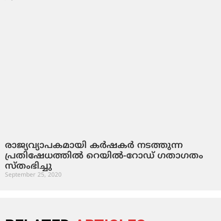
രാജ്യവ്യാപകമായി കര്‍ഷകര്‍ നടത്തുന്ന
പ്രതിഷേധത്തില്‍ റെയില്‍-റോഡ് ഗതാഗതം
സ്തംഭിച്ചു
September 25, 2020