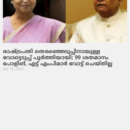
രാഷ്ട്രപതി തെരഞ്ഞെടുപ്പിനായുള്ള
വോട്ടെടുപ്പ് പൂര്‍ത്തിയായി; 99 ശതമാനം
പോളിങ്, എട്ട് എംപിമാര്‍ വോട്ട് ചെയ്തില്ല
July 18, 2022