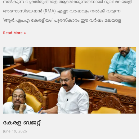
നൽകുന്ന വ്യക്തിത്വങ്ങളെ ആദരിക്കുന്നതിനായി റൂവി മലയാളി
അസോസിയേഷൻ (RMA) എല്ലാ വർഷവും നൽകി വരുന്ന
‘ആർ.എം.എ കേരളീയം’ പുരസ്‌കാരം ഈ വർഷം മലയാള
Read More »
കേരള ബജറ്റ്
June 19, 2026