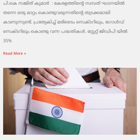
പി.കെ സജിത് കുമാര്‍ : കേരളത്തിന്റെ സമ്പത് ഘടനയിൽ
തന്നെ ഒരു മാറ്റം കൊണ്ടുവരുന്നതിന്റെ തുടക്കമായി
കാണുന്നുണ്ട്. പ്രത്യേകിച്ച് മരിടൈം സെക്ടറിലും, ഗോൾഡ്
സെക്ടറിലും കൊണ്ടു വന്ന പദ്ധതികൾ. സ്റ്റേറ്റ് ജിഡിപി യിൽ
35%
Read More »