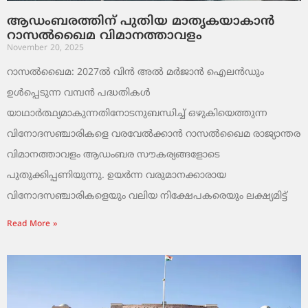
ആഡംബരത്തിന് പുതിയ മാതൃകയാകാൻ
റാസൽഖൈമ വിമാനത്താവളം
November 20, 2025
റാസൽഖൈമ: 2027ൽ വിൻ അൽ മർജാൻ ഐലൻഡും
ഉൾപ്പെടുന്ന വമ്പൻ പദ്ധതികൾ
യാഥാർത്ഥ്യമാകുന്നതിനോടനുബന്ധിച്ച് ഒഴുകിയെത്തുന്ന
വിനോദസഞ്ചാരികളെ വരവേൽക്കാൻ റാസൽഖൈമ രാജ്യാന്തര
വിമാനത്താവളം ആഡംബര സൗകര്യങ്ങളോടെ
പുതുക്കിപ്പണിയുന്നു. ഉയർന്ന വരുമാനക്കാരായ
വിനോദസഞ്ചാരികളെയും വലിയ നിക്ഷേപകരെയും ലക്ഷ്യമിട്ട്
Read More »