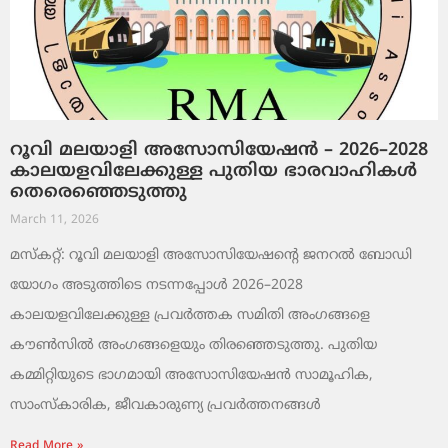
റൂവി മലയാളി അസോസിയേഷൻ – 2026–2028
കാലയളവിലേക്കുള്ള പുതിയ ഭാരവാഹികൾ
തെരെഞ്ഞെടുത്തു
March 11, 2026
മസ്കറ്റ്: റൂവി മലയാളി അസോസിയേഷന്റെ ജനറൽ ബോഡി
യോഗം അടുത്തിടെ നടന്നപ്പോൾ 2026–2028
കാലയളവിലേക്കുള്ള പ്രവർത്തക സമിതി അംഗങ്ങളെ
കൗൺസിൽ അംഗങ്ങളെയും തിരഞ്ഞെടുത്തു. പുതിയ
കമ്മിറ്റിയുടെ ഭാഗമായി അസോസിയേഷൻ സാമൂഹിക,
സാംസ്‌കാരിക, ജീവകാരുണ്യ പ്രവർത്തനങ്ങൾ
Read More »