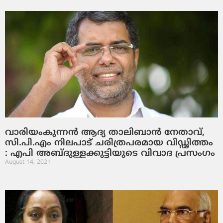
വാരിയംകുന്നന്‍ ആദ്യ താലിബാന്‍ നേതാവ്,
സി.പി.എം നിലപാട് ചരിത്രപരമായ വിഡ്ഢിത്തം
: എപി അബ്ദുള്ളക്കുട്ടിയുടെ വിവാദ പ്രസംഗം
August 14, 2021