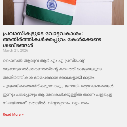
പ്രവാസികളുടെ വോട്ടവകാശം:
അതിർത്തികൾക്കപ്പുറം കേൾക്കേണ്ട
ശബ്ദങ്ങൾ
March 21, 2026
ഫൈസൽ ആലുവ ആർ എം എ പ്രസിഡന്റ്
ആഗോളവൽക്കരണത്തിന്റെ കാലത്ത് രാജ്യങ്ങളുടെ
അതിർത്തികൾ ഭൗമപരമായ രേഖകളായി മാത്രം
ചുരുങ്ങിക്കൊണ്ടിരിക്കുമ്പോഴും, ജനാധിപത്യാവകാശങ്ങൾ
ഇന്നും പലപ്പോഴും ആ രേഖകൾക്കുള്ളിൽ തന്നെ പൂട്ടപ്പെട്ട
നിലയിലാണ്. തൊഴിൽ, വിദ്യാഭ്യാസം, വ്യാപാരം
Read More »