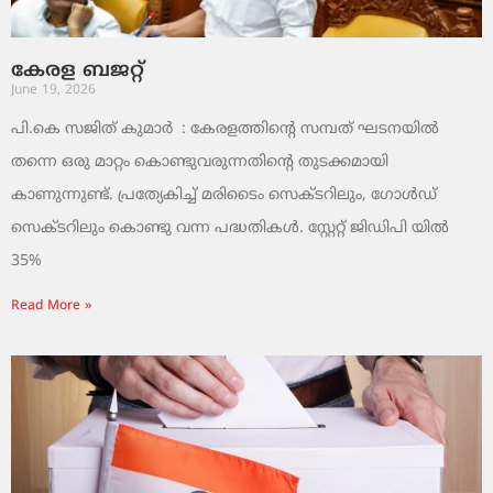
കേരള ബജറ്റ്
June 19, 2026
പി.കെ സജിത് കുമാര്‍ : കേരളത്തിന്റെ സമ്പത് ഘടനയിൽ
തന്നെ ഒരു മാറ്റം കൊണ്ടുവരുന്നതിന്റെ തുടക്കമായി
കാണുന്നുണ്ട്. പ്രത്യേകിച്ച് മരിടൈം സെക്ടറിലും, ഗോൾഡ്
സെക്ടറിലും കൊണ്ടു വന്ന പദ്ധതികൾ. സ്റ്റേറ്റ് ജിഡിപി യിൽ
35%
Read More »