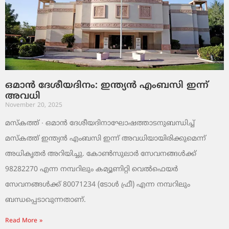
ഒമാൻ ദേശീയദിനം: ഇന്ത്യൻ എംബസി ഇന്ന്
അവധി
November 20, 2025
മസ്‌കത്ത് ∙ ഒമാൻ ദേശീയദിനാഘോഷത്താടനുബന്ധിച്ച്
മസ്‌കത്ത് ഇന്ത്യൻ എംബസി ഇന്ന് അവധിയായിരിക്കുമെന്ന്
അധികൃതർ അറിയിച്ചു. കോൺസുലാർ സേവനങ്ങൾക്ക്
98282270 എന്ന നമ്പറിലും കമ്യൂണിറ്റി വെൽഫെയർ
സേവനങ്ങൾക്ക് 80071234 (ടോൾ ഫ്രീ) എന്ന നമ്പറിലും
ബന്ധപ്പെടാവുന്നതാണ്.
Read More »