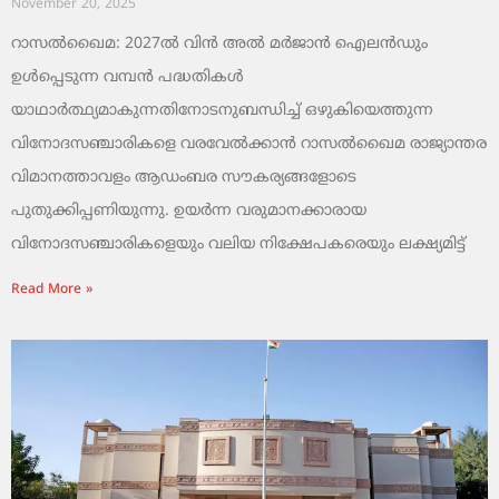
November 20, 2025
റാസൽഖൈമ: 2027ൽ വിൻ അൽ മർജാൻ ഐലൻഡും
ഉൾപ്പെടുന്ന വമ്പൻ പദ്ധതികൾ
യാഥാർത്ഥ്യമാകുന്നതിനോടനുബന്ധിച്ച് ഒഴുകിയെത്തുന്ന
വിനോദസഞ്ചാരികളെ വരവേൽക്കാൻ റാസൽഖൈമ രാജ്യാന്തര
വിമാനത്താവളം ആഡംബര സൗകര്യങ്ങളോടെ
പുതുക്കിപ്പണിയുന്നു. ഉയർന്ന വരുമാനക്കാരായ
വിനോദസഞ്ചാരികളെയും വലിയ നിക്ഷേപകരെയും ലക്ഷ്യമിട്ട്
Read More »