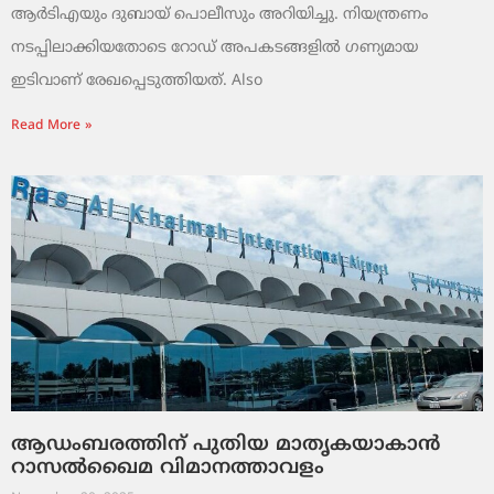
ആർടിഎയും ദുബായ് പൊലീസും അറിയിച്ചു. നിയന്ത്രണം
നടപ്പിലാക്കിയതോടെ റോഡ് അപകടങ്ങളിൽ ഗണ്യമായ
ഇടിവാണ് രേഖപ്പെടുത്തിയത്. Also
Read More »
ആഡംബരത്തിന് പുതിയ മാതൃകയാകാൻ
റാസൽഖൈമ വിമാനത്താവളം