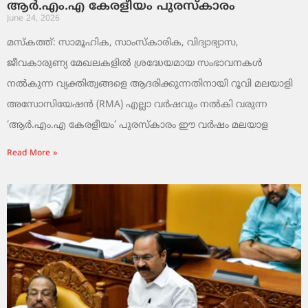
ആർ.എം.എ കേരളീയം പുരസ്‌കാരം
June 24, 2026
മസ്കത്ത്: സാമൂഹിക, സാംസ്‌കാരിക, വിദ്യാഭ്യാസ,
ജീവകാരുണ്യ മേഖലകളിൽ ശ്രദ്ധേയമായ സംഭാവനകൾ
നൽകുന്ന വ്യക്തിത്വങ്ങളെ ആദരിക്കുന്നതിനായി റൂവി മലയാളി
അസോസിയേഷൻ (RMA) എല്ലാ വർഷവും നൽകി വരുന്ന
‘ആർ.എം.എ കേരളീയം’ പുരസ്‌കാരം ഈ വർഷം മലയാള
Read More »