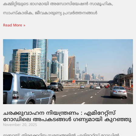
കമ്മിറ്റിയുടെ ഭാഗമായി അസോസിയേഷൻ സാമൂഹിക,
സാംസ്‌കാരിക, ജീവകാരുണ്യ പ്രവർത്തനങ്ങൾ
Read More »
ചരക്കുവാഹന നിയന്ത്രണം : എമിറേറ്റ്സ്
റോഡിലെ അപകടങ്ങൾ ഗണ്യമായി കുറഞ്ഞു
November 20, 2025
ദുബായ്: തിരക്കേറിയ സമയങ്ങളിൽ എമിറേറ്റ്സ് റോഡിൽ