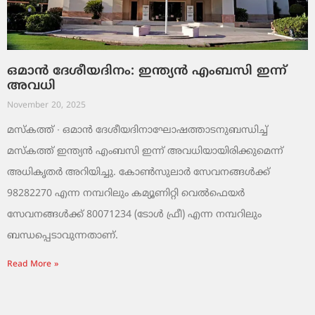
ഒമാൻ ദേശീയദിനം: ഇന്ത്യൻ എംബസി ഇന്ന്
അവധി
November 20, 2025
മസ്‌കത്ത് ∙ ഒമാൻ ദേശീയദിനാഘോഷത്താടനുബന്ധിച്ച്
മസ്‌കത്ത് ഇന്ത്യൻ എംബസി ഇന്ന് അവധിയായിരിക്കുമെന്ന്
അധികൃതർ അറിയിച്ചു. കോൺസുലാർ സേവനങ്ങൾക്ക്
98282270 എന്ന നമ്പറിലും കമ്യൂണിറ്റി വെൽഫെയർ
സേവനങ്ങൾക്ക് 80071234 (ടോൾ ഫ്രീ) എന്ന നമ്പറിലും
ബന്ധപ്പെടാവുന്നതാണ്.
Read More »