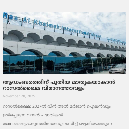
ആഡംബരത്തിന് പുതിയ മാതൃകയാകാൻ
റാസൽഖൈമ വിമാനത്താവളം
November 20, 2025
റാസൽഖൈമ: 2027ൽ വിൻ അൽ മർജാൻ ഐലൻഡും
ഉൾപ്പെടുന്ന വമ്പൻ പദ്ധതികൾ
യാഥാർത്ഥ്യമാകുന്നതിനോടനുബന്ധിച്ച് ഒഴുകിയെത്തുന്ന