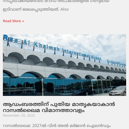
നടപ്പിലാക്കിയതോടെ റോഡ് അപകടങ്ങളിൽ ഗണ്യമായ
ഇടിവാണ് രേഖപ്പെടുത്തിയത്. Also
Read More »
ആഡംബരത്തിന് പുതിയ മാതൃകയാകാൻ
റാസൽഖൈമ വിമാനത്താവളം
November 20, 2025
റാസൽഖൈമ: 2027ൽ വിൻ അൽ മർജാൻ ഐലൻഡും