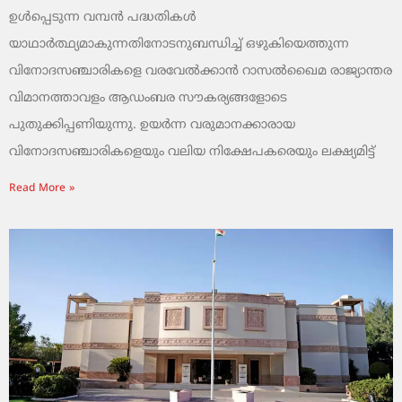
ഉൾപ്പെടുന്ന വമ്പൻ പദ്ധതികൾ
യാഥാർത്ഥ്യമാകുന്നതിനോടനുബന്ധിച്ച് ഒഴുകിയെത്തുന്ന
വിനോദസഞ്ചാരികളെ വരവേൽക്കാൻ റാസൽഖൈമ രാജ്യാന്തര
വിമാനത്താവളം ആഡംബര സൗകര്യങ്ങളോടെ
പുതുക്കിപ്പണിയുന്നു. ഉയർന്ന വരുമാനക്കാരായ
വിനോദസഞ്ചാരികളെയും വലിയ നിക്ഷേപകരെയും ലക്ഷ്യമിട്ട്
Read More »