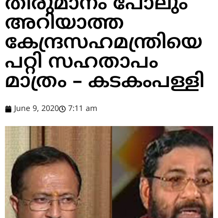
തീരുമാനം പോലും
അറിയാത്ത
കേന്ദ്രസഹമന്ത്രിയെ
പറ്റി സഹതാപം
മാത്രം – കടകംപള്ളി
June 9, 2020
7:11 am