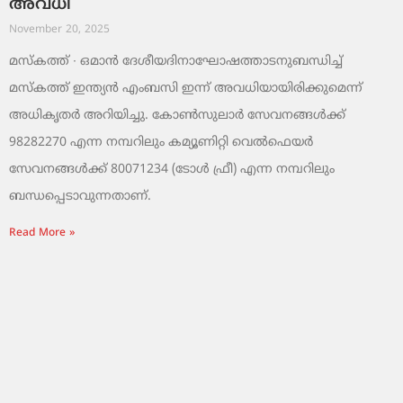
അവധി
November 20, 2025
മസ്‌കത്ത് ∙ ഒമാൻ ദേശീയദിനാഘോഷത്താടനുബന്ധിച്ച്
മസ്‌കത്ത് ഇന്ത്യൻ എംബസി ഇന്ന് അവധിയായിരിക്കുമെന്ന്
അധികൃതർ അറിയിച്ചു. കോൺസുലാർ സേവനങ്ങൾക്ക്
98282270 എന്ന നമ്പറിലും കമ്യൂണിറ്റി വെൽഫെയർ
സേവനങ്ങൾക്ക് 80071234 (ടോൾ ഫ്രീ) എന്ന നമ്പറിലും
ബന്ധപ്പെടാവുന്നതാണ്.
Read More »