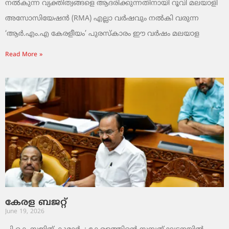
നൽകുന്ന വ്യക്തിത്വങ്ങളെ ആദരിക്കുന്നതിനായി റൂവി മലയാളി
അസോസിയേഷൻ (RMA) എല്ലാ വർഷവും നൽകി വരുന്ന
‘ആർ.എം.എ കേരളീയം’ പുരസ്‌കാരം ഈ വർഷം മലയാള
Read More »
കേരള ബജറ്റ്
June 19, 2026