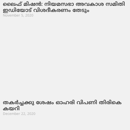
ലൈഫ് മിഷന്‍: നിയമസഭാ അവകാശ സമിതി
ഇഡിയോട് വിശദീകരണം തേടും
November 5, 2020
തകര്‍ച്ചക്കു ശേഷം ഓഹരി വിപണി തിരികെ
കയറി
December 22, 2020