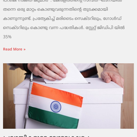
പി.കെ സജിത് കുമാര്‍ : കേരളത്തിന്റെ സമ്പത് ഘടനയിൽ
തന്നെ ഒരു മാറ്റം കൊണ്ടുവരുന്നതിന്റെ തുടക്കമായി
കാണുന്നുണ്ട്. പ്രത്യേകിച്ച് മരിടൈം സെക്ടറിലും, ഗോൾഡ്
സെക്ടറിലും കൊണ്ടു വന്ന പദ്ധതികൾ. സ്റ്റേറ്റ് ജിഡിപി യിൽ
35%
Read More »