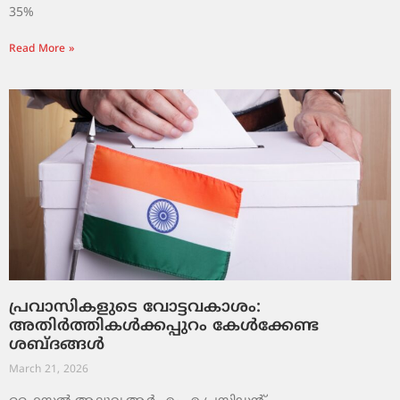
35%
Read More »
പ്രവാസികളുടെ വോട്ടവകാശം:
അതിർത്തികൾക്കപ്പുറം കേൾക്കേണ്ട
ശബ്ദങ്ങൾ
March 21, 2026