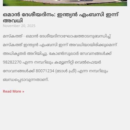
ഒമാൻ ദേശീയദിനം: ഇന്ത്യൻ എംബസി ഇന്ന്
അവധി
November 20, 2025
മസ്‌കത്ത് ∙ ഒമാൻ ദേശീയദിനാഘോഷത്താടനുബന്ധിച്ച്
മസ്‌കത്ത് ഇന്ത്യൻ എംബസി ഇന്ന് അവധിയായിരിക്കുമെന്ന്
അധികൃതർ അറിയിച്ചു. കോൺസുലാർ സേവനങ്ങൾക്ക്
98282270 എന്ന നമ്പറിലും കമ്യൂണിറ്റി വെൽഫെയർ
സേവനങ്ങൾക്ക് 80071234 (ടോൾ ഫ്രീ) എന്ന നമ്പറിലും
ബന്ധപ്പെടാവുന്നതാണ്.
Read More »