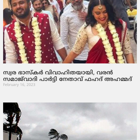
സ്വര ഭാസ്‌കര്‍ വിവാഹിതയായി, വരന്‍
സമാജ്‌വാദി പാര്‍ട്ടി നേതാവ് ഫഹദ് അഹമ്മദ്
February 16, 2023