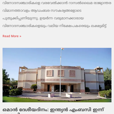
വിനോദസഞ്ചാരികളെ വരവേൽക്കാൻ റാസൽഖൈമ രാജ്യാന്തര
വിമാനത്താവളം ആഡംബര സൗകര്യങ്ങളോടെ
പുതുക്കിപ്പണിയുന്നു. ഉയർന്ന വരുമാനക്കാരായ
വിനോദസഞ്ചാരികളെയും വലിയ നിക്ഷേപകരെയും ലക്ഷ്യമിട്ട്
Read More »
ഒമാൻ ദേശീയദിനം: ഇന്ത്യൻ എംബസി ഇന്ന്