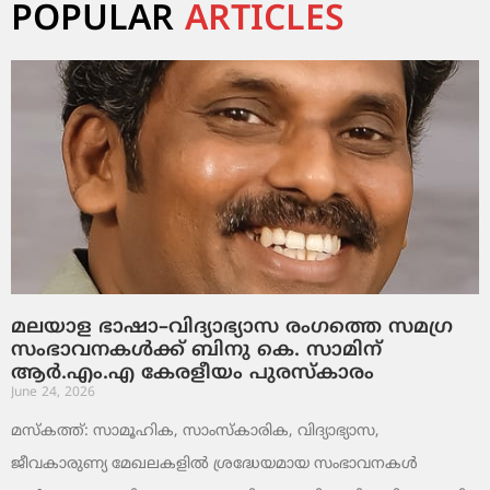
POPULAR
ARTICLES
മലയാള ഭാഷാ–വിദ്യാഭ്യാസ രംഗത്തെ സമഗ്ര
സംഭാവനകൾക്ക് ബിനു കെ. സാമിന്
ആർ.എം.എ കേരളീയം പുരസ്‌കാരം
June 24, 2026
മസ്കത്ത്: സാമൂഹിക, സാംസ്‌കാരിക, വിദ്യാഭ്യാസ,
ജീവകാരുണ്യ മേഖലകളിൽ ശ്രദ്ധേയമായ സംഭാവനകൾ