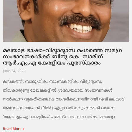
മലയാള ഭാഷാ–വിദ്യാഭ്യാസ രംഗത്തെ സമഗ്ര
സംഭാവനകൾക്ക് ബിനു കെ. സാമിന്
ആർ.എം.എ കേരളീയം പുരസ്‌കാരം
June 24, 2026
മസ്കത്ത്: സാമൂഹിക, സാംസ്‌കാരിക, വിദ്യാഭ്യാസ,
ജീവകാരുണ്യ മേഖലകളിൽ ശ്രദ്ധേയമായ സംഭാവനകൾ
നൽകുന്ന വ്യക്തിത്വങ്ങളെ ആദരിക്കുന്നതിനായി റൂവി മലയാളി
അസോസിയേഷൻ (RMA) എല്ലാ വർഷവും നൽകി വരുന്ന
‘ആർ.എം.എ കേരളീയം’ പുരസ്‌കാരം ഈ വർഷം മലയാള
Read More »