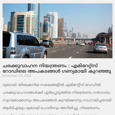
ചരക്കുവാഹന നിയന്ത്രണം : എമിറേറ്റ്സ്
റോഡിലെ അപകടങ്ങൾ ഗണ്യമായി കുറഞ്ഞു
November 20, 2025
ദുബായ്: തിരക്കേറിയ സമയങ്ങളിൽ എമിറേറ്റ്സ് റോഡിൽ
ചരക്കുവാഹനങ്ങൾക്ക് ഏർപ്പെടുത്തിയ നിയന്ത്രണം ഗതാഗതം
സുഗമമാക്കാനും അപകടങ്ങൾ കുറയ്ക്കാനും സഹായിച്ചതായി
ആർടിഎയും ദുബായ് പൊലീസും അറിയിച്ചു. നിയന്ത്രണം