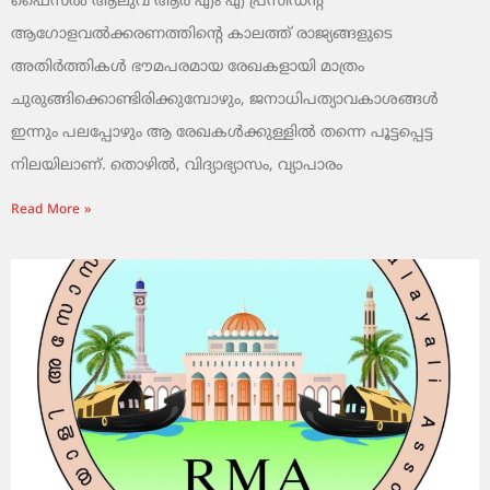
ഫൈസൽ ആലുവ ആർ എം എ പ്രസിഡന്റ്
ആഗോളവൽക്കരണത്തിന്റെ കാലത്ത് രാജ്യങ്ങളുടെ
അതിർത്തികൾ ഭൗമപരമായ രേഖകളായി മാത്രം
ചുരുങ്ങിക്കൊണ്ടിരിക്കുമ്പോഴും, ജനാധിപത്യാവകാശങ്ങൾ
ഇന്നും പലപ്പോഴും ആ രേഖകൾക്കുള്ളിൽ തന്നെ പൂട്ടപ്പെട്ട
നിലയിലാണ്. തൊഴിൽ, വിദ്യാഭ്യാസം, വ്യാപാരം
Read More »