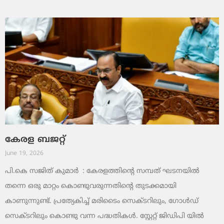
കേരള ബജറ്റ്
June 19, 2026
പി.കെ സജിത് കുമാര്‍ : കേരളത്തിന്റെ സമ്പത് ഘടനയിൽ
തന്നെ ഒരു മാറ്റം കൊണ്ടുവരുന്നതിന്റെ തുടക്കമായി
കാണുന്നുണ്ട്. പ്രത്യേകിച്ച് മരിടൈം സെക്ടറിലും, ഗോൾഡ്
സെക്ടറിലും കൊണ്ടു വന്ന പദ്ധതികൾ. സ്റ്റേറ്റ് ജിഡിപി യിൽ