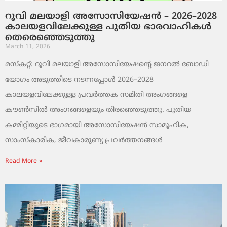
റൂവി മലയാളി അസോസിയേഷൻ – 2026–2028
കാലയളവിലേക്കുള്ള പുതിയ ഭാരവാഹികൾ
തെരെഞ്ഞെടുത്തു
March 11, 2026
മസ്കറ്റ്: റൂവി മലയാളി അസോസിയേഷന്റെ ജനറൽ ബോഡി
യോഗം അടുത്തിടെ നടന്നപ്പോൾ 2026–2028
കാലയളവിലേക്കുള്ള പ്രവർത്തക സമിതി അംഗങ്ങളെ
കൗൺസിൽ അംഗങ്ങളെയും തിരഞ്ഞെടുത്തു. പുതിയ
കമ്മിറ്റിയുടെ ഭാഗമായി അസോസിയേഷൻ സാമൂഹിക,
സാംസ്‌കാരിക, ജീവകാരുണ്യ പ്രവർത്തനങ്ങൾ
Read More »