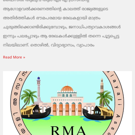
ഫൈസൽ ആലുവ ആർ എം എ പ്രസിഡന്റ്
ആഗോളവൽക്കരണത്തിന്റെ കാലത്ത് രാജ്യങ്ങളുടെ
അതിർത്തികൾ ഭൗമപരമായ രേഖകളായി മാത്രം
ചുരുങ്ങിക്കൊണ്ടിരിക്കുമ്പോഴും, ജനാധിപത്യാവകാശങ്ങൾ
ഇന്നും പലപ്പോഴും ആ രേഖകൾക്കുള്ളിൽ തന്നെ പൂട്ടപ്പെട്ട
നിലയിലാണ്. തൊഴിൽ, വിദ്യാഭ്യാസം, വ്യാപാരം
Read More »