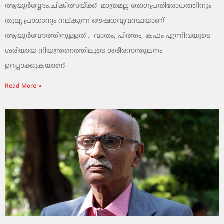
ആയുർവ്വേദം.ചികിത്സയ്ക്ക് മാത്രമല്ല രോഗപ്രതിരോധത്തിനും
തുല്യ പ്രാധാന്യം നല്കുന്ന ഔഷധവ്യവസ്ഥയാണ്
ആയുർവേദത്തിനുള്ളത് . വാതം, പിത്തം, കഫം എന്നിവയുടെ
ശരിയായ നിയന്ത്രണത്തിലൂടെ ശരീരസന്തുലനം
ഉറപ്പാക്കുകയാണ്
Read More »