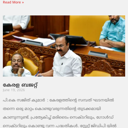
Read More »
കേരള ബജറ്റ്
June 19, 2026
പി.കെ സജിത് കുമാര്‍ : കേരളത്തിന്റെ സമ്പത് ഘടനയിൽ
തന്നെ ഒരു മാറ്റം കൊണ്ടുവരുന്നതിന്റെ തുടക്കമായി
കാണുന്നുണ്ട്. പ്രത്യേകിച്ച് മരിടൈം സെക്ടറിലും, ഗോൾഡ്
സെക്ടറിലും കൊണ്ടു വന്ന പദ്ധതികൾ. സ്റ്റേറ്റ് ജിഡിപി യിൽ