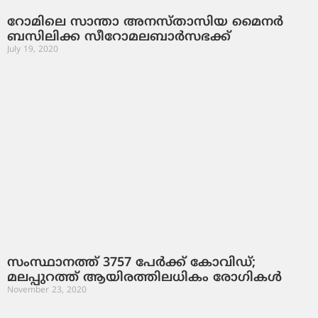
റോമിലെ സാന്താ അനസ്താസിയ മൈനർ
ബസിലിക്ക സീറോമലബാർസഭക്ക്
July 19, 2020
സംസ്ഥാനത്ത് 3757 പേര്‍ക്ക് കോവിഡ്;
മലപ്പുറത്ത് ആയിരത്തിലധികം രോഗികള്‍
November 23, 2020