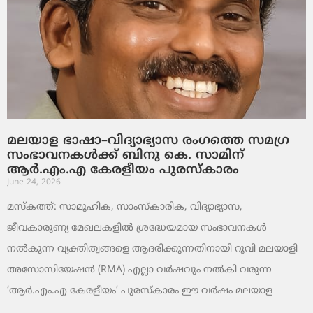
മലയാള ഭാഷാ–വിദ്യാഭ്യാസ രംഗത്തെ സമഗ്ര
സംഭാവനകൾക്ക് ബിനു കെ. സാമിന്
ആർ.എം.എ കേരളീയം പുരസ്‌കാരം
June 24, 2026
മസ്കത്ത്: സാമൂഹിക, സാംസ്‌കാരിക, വിദ്യാഭ്യാസ,
ജീവകാരുണ്യ മേഖലകളിൽ ശ്രദ്ധേയമായ സംഭാവനകൾ
നൽകുന്ന വ്യക്തിത്വങ്ങളെ ആദരിക്കുന്നതിനായി റൂവി മലയാളി
അസോസിയേഷൻ (RMA) എല്ലാ വർഷവും നൽകി വരുന്ന
‘ആർ.എം.എ കേരളീയം’ പുരസ്‌കാരം ഈ വർഷം മലയാള