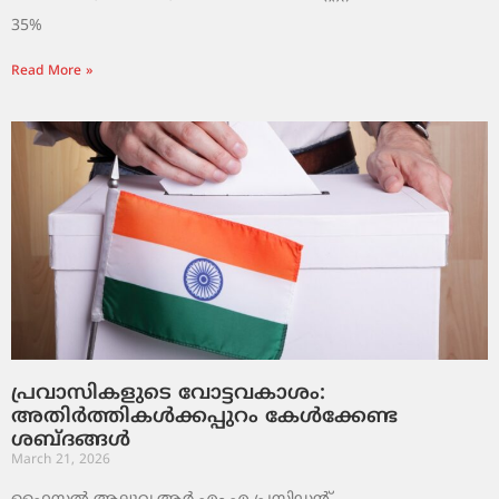
35%
Read More »
പ്രവാസികളുടെ വോട്ടവകാശം:
അതിർത്തികൾക്കപ്പുറം കേൾക്കേണ്ട
ശബ്ദങ്ങൾ
March 21, 2026