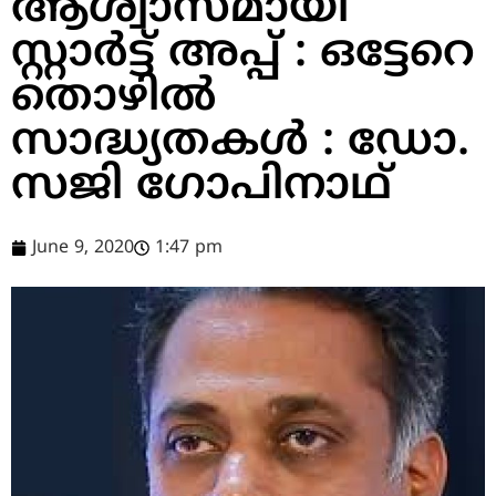
ആശ്വാസമായി
സ്റ്റാർട്ട് അപ്പ് : ഒട്ടേറെ
തൊഴിൽ
സാദ്ധ്യതകൾ : ഡോ.
സജി ഗോപിനാഥ്
June 9, 2020
1:47 pm