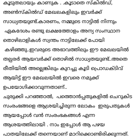
കൂടുതലായും കാണുക . .കൂടാതെ സ്‌കിൽഡ്,
അൺസ്‌കിൽഡ് മേഖലകളിലും ഇവർക്ക്
സാധ്യതയുണ്ട്.കാരണം, നമ്മുടെ നാട്ടിൽ നിന്നും
ഏകദേശം രണ്ടു ലക്ഷത്തോളം അന്യ സംസ്ഥാന
തൊഴിലാളികൾ സ്വന്തം നാട്ടിലേക്ക് പോയി
കഴിഞ്ഞു..ഇവരുടെ അഭാവത്തിലും ഈ മേഖലയിൽ
തല്പരർ ആയവർക്ക് തൊഴിൽ സാധ്യതയുണ്ട്..അതെ
രീതിയിൽ അല്ലെങ്കിലും കുറച്ചു കൂടി പ്രൊഡക്ടിവ്
ആയിട്ട് ഈ മേഖലയിൽ ഇവരെ നമുക്ക്
ഉപയോഗിക്കാവുന്നതാണ്..
ചുരുക്കി പറഞ്ഞാൽ, പത്തൊൻപ്പതുകളിൽ ചെറുകിട
സംരംഭങ്ങളെ ആശ്രയിച്ചിരുന്ന ലോകം ഇരുപതുകൾ
ആയപ്പോൾ വൻ സംരംഭകങ്ങൾ എന്ന
ആശയത്തിലായി . നാം ഇപ്പോൾ ആ പഴയ
പാതയിലേക്ക് തന്നെയാണ് മാറിക്കൊണ്ടിരിക്കുന്നത്.