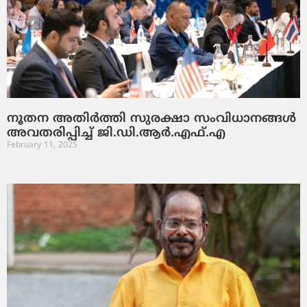
നൂ​ത​ന അ​തി​ർ​ത്തി സു​ര​ക്ഷാ സം​വി​ധാ​ന​ങ്ങ​ൾ
അ​വ​ത​രി​പ്പി​ച്ച്​ ജി.​ഡി.​ആ​ർ.​എ​ഫ്.​എ
February 11, 2025