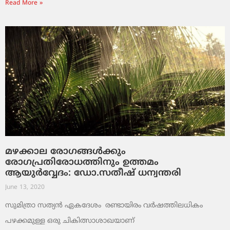
Read More »
മഴക്കാല രോഗങ്ങൾക്കും
രോഗപ്രതിരോധത്തിനും ഉത്തമം
ആയുർവ്വേദം: ഡോ.സതീഷ് ധന്വന്തരി
June 13, 2020
സുമിത്രാ സത്യൻ ഏകദേശം രണ്ടായിരം വർഷത്തിലധികം
പഴക്കമുള്ള ഒരു ചികിത്സാശാഖയാണ്