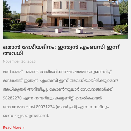
ഒമാൻ ദേശീയദിനം: ഇന്ത്യൻ എംബസി ഇന്ന്
അവധി
November 20, 2025
മസ്‌കത്ത് ∙ ഒമാൻ ദേശീയദിനാഘോഷത്താടനുബന്ധിച്ച്
മസ്‌കത്ത് ഇന്ത്യൻ എംബസി ഇന്ന് അവധിയായിരിക്കുമെന്ന്
അധികൃതർ അറിയിച്ചു. കോൺസുലാർ സേവനങ്ങൾക്ക്
98282270 എന്ന നമ്പറിലും കമ്യൂണിറ്റി വെൽഫെയർ
സേവനങ്ങൾക്ക് 80071234 (ടോൾ ഫ്രീ) എന്ന നമ്പറിലും
ബന്ധപ്പെടാവുന്നതാണ്.
Read More »