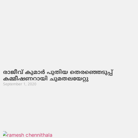
രാജീവ് കുമാര്‍ പുതിയ തെരഞ്ഞെടുപ്പ്
കമ്മീഷണറായി ചുമതലയേറ്റു
September 1, 2020