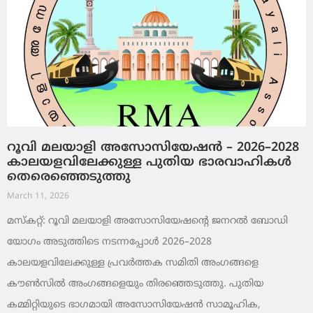
റൂവി മലയാളി അസോസിയേഷൻ – 2026–2028
കാലയളവിലേക്കുള്ള പുതിയ ഭാരവാഹികൾ
തെരെഞ്ഞെടുത്തു
March 11, 2026
മസ്കറ്റ്: റൂവി മലയാളി അസോസിയേഷന്റെ ജനറൽ ബോഡി
യോഗം അടുത്തിടെ നടന്നപ്പോൾ 2026–2028
കാലയളവിലേക്കുള്ള പ്രവർത്തക സമിതി അംഗങ്ങളെ
കൗൺസിൽ അംഗങ്ങളെയും തിരഞ്ഞെടുത്തു. പുതിയ
കമ്മിറ്റിയുടെ ഭാഗമായി അസോസിയേഷൻ സാമൂഹിക,