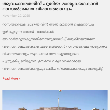
ആഡംബരത്തിന് പുതിയ മാതൃകയാകാൻ
റാസൽഖൈമ വിമാനത്താവളം
November 20, 2025
റാസൽഖൈമ: 2027ൽ വിൻ അൽ മർജാൻ ഐലൻഡും
ഉൾപ്പെടുന്ന വമ്പൻ പദ്ധതികൾ
യാഥാർത്ഥ്യമാകുന്നതിനോടനുബന്ധിച്ച് ഒഴുകിയെത്തുന്ന
വിനോദസഞ്ചാരികളെ വരവേൽക്കാൻ റാസൽഖൈമ രാജ്യാന്തര
വിമാനത്താവളം ആഡംബര സൗകര്യങ്ങളോടെ
പുതുക്കിപ്പണിയുന്നു. ഉയർന്ന വരുമാനക്കാരായ
വിനോദസഞ്ചാരികളെയും വലിയ നിക്ഷേപകരെയും ലക്ഷ്യമിട്ട്
Read More »