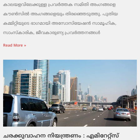
കാലയളവിലേക്കുള്ള പ്രവർത്തക സമിതി അംഗങ്ങളെ
കൗൺസിൽ അംഗങ്ങളെയും തിരഞ്ഞെടുത്തു. പുതിയ
കമ്മിറ്റിയുടെ ഭാഗമായി അസോസിയേഷൻ സാമൂഹിക,
സാംസ്‌കാരിക, ജീവകാരുണ്യ പ്രവർത്തനങ്ങൾ
Read More »
ചരക്കുവാഹന നിയന്ത്രണം : എമിറേറ്റ്സ്