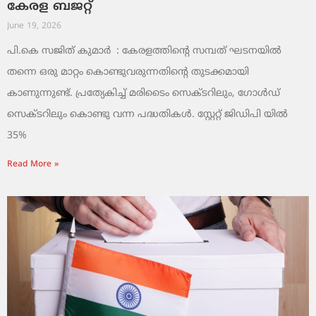
കേരള ബജറ്റ്
June 19, 2026
പി.കെ സജിത് കുമാര്‍ : കേരളത്തിന്റെ സമ്പത് ഘടനയിൽ
തന്നെ ഒരു മാറ്റം കൊണ്ടുവരുന്നതിന്റെ തുടക്കമായി
കാണുന്നുണ്ട്. പ്രത്യേകിച്ച് മരിടൈം സെക്ടറിലും, ഗോൾഡ്
സെക്ടറിലും കൊണ്ടു വന്ന പദ്ധതികൾ. സ്റ്റേറ്റ് ജിഡിപി യിൽ
35%
Read More »