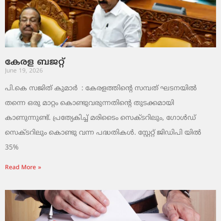
കേരള ബജറ്റ്
June 19, 2026
പി.കെ സജിത് കുമാര്‍ : കേരളത്തിന്റെ സമ്പത് ഘടനയിൽ
തന്നെ ഒരു മാറ്റം കൊണ്ടുവരുന്നതിന്റെ തുടക്കമായി
കാണുന്നുണ്ട്. പ്രത്യേകിച്ച് മരിടൈം സെക്ടറിലും, ഗോൾഡ്
സെക്ടറിലും കൊണ്ടു വന്ന പദ്ധതികൾ. സ്റ്റേറ്റ് ജിഡിപി യിൽ
35%
Read More »