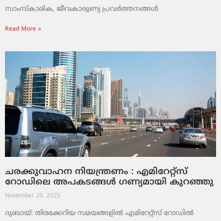
സാംസ്‌കാരിക, ജീവകാരുണ്യ പ്രവർത്തനങ്ങൾ
Read More »
ചരക്കുവാഹന നിയന്ത്രണം : എമിറേറ്റ്സ്
റോഡിലെ അപകടങ്ങൾ ഗണ്യമായി കുറഞ്ഞു
November 20, 2025
ദുബായ്: തിരക്കേറിയ സമയങ്ങളിൽ എമിറേറ്റ്സ് റോഡിൽ