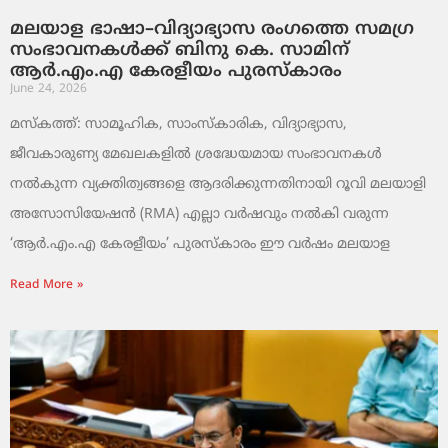
മലയാള ഭാഷാ–വിദ്യാഭ്യാസ രംഗത്തെ സമഗ്ര
സംഭാവനകൾക്ക് ബിനു കെ. സാമിന്
ആർ.എം.എ കേരളീയം പുരസ്‌കാരം
June 24, 2026
മസ്കത്ത്: സാമൂഹിക, സാംസ്‌കാരിക, വിദ്യാഭ്യാസ,
ജീവകാരുണ്യ മേഖലകളിൽ ശ്രദ്ധേയമായ സംഭാവനകൾ
നൽകുന്ന വ്യക്തിത്വങ്ങളെ ആദരിക്കുന്നതിനായി റൂവി മലയാളി
അസോസിയേഷൻ (RMA) എല്ലാ വർഷവും നൽകി വരുന്ന
‘ആർ.എം.എ കേരളീയം’ പുരസ്‌കാരം ഈ വർഷം മലയാള
Read More »