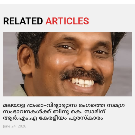
RELATED
ARTICLES
മലയാള ഭാഷാ–വിദ്യാഭ്യാസ രംഗത്തെ സമഗ്ര
സംഭാവനകൾക്ക് ബിനു കെ. സാമിന്
ആർ.എം.എ കേരളീയം പുരസ്‌കാരം
June 24, 2026