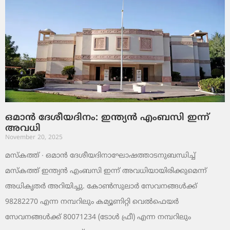
ഒമാൻ ദേശീയദിനം: ഇന്ത്യൻ എംബസി ഇന്ന്
അവധി
November 20, 2025
മസ്‌കത്ത് ∙ ഒമാൻ ദേശീയദിനാഘോഷത്താടനുബന്ധിച്ച്
മസ്‌കത്ത് ഇന്ത്യൻ എംബസി ഇന്ന് അവധിയായിരിക്കുമെന്ന്
അധികൃതർ അറിയിച്ചു. കോൺസുലാർ സേവനങ്ങൾക്ക്
98282270 എന്ന നമ്പറിലും കമ്യൂണിറ്റി വെൽഫെയർ
സേവനങ്ങൾക്ക് 80071234 (ടോൾ ഫ്രീ) എന്ന നമ്പറിലും