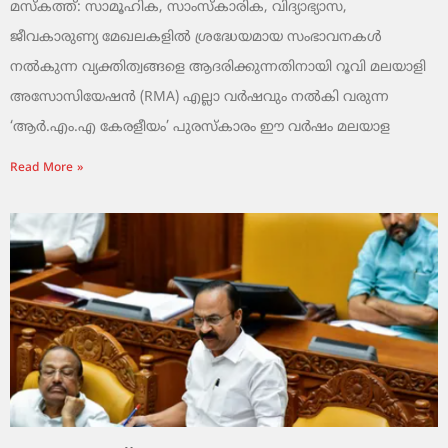
മസ്കത്ത്: സാമൂഹിക, സാംസ്‌കാരിക, വിദ്യാഭ്യാസ,
ജീവകാരുണ്യ മേഖലകളിൽ ശ്രദ്ധേയമായ സംഭാവനകൾ
നൽകുന്ന വ്യക്തിത്വങ്ങളെ ആദരിക്കുന്നതിനായി റൂവി മലയാളി
അസോസിയേഷൻ (RMA) എല്ലാ വർഷവും നൽകി വരുന്ന
‘ആർ.എം.എ കേരളീയം’ പുരസ്‌കാരം ഈ വർഷം മലയാള
Read More »