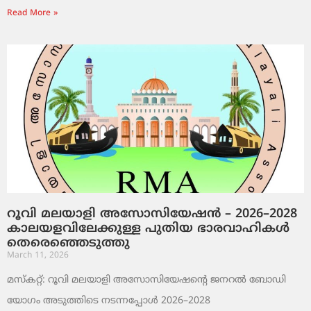
Read More »
റൂവി മലയാളി അസോസിയേഷൻ – 2026–2028
കാലയളവിലേക്കുള്ള പുതിയ ഭാരവാഹികൾ
തെരെഞ്ഞെടുത്തു
March 11, 2026
മസ്കറ്റ്: റൂവി മലയാളി അസോസിയേഷന്റെ ജനറൽ ബോഡി
യോഗം അടുത്തിടെ നടന്നപ്പോൾ 2026–2028