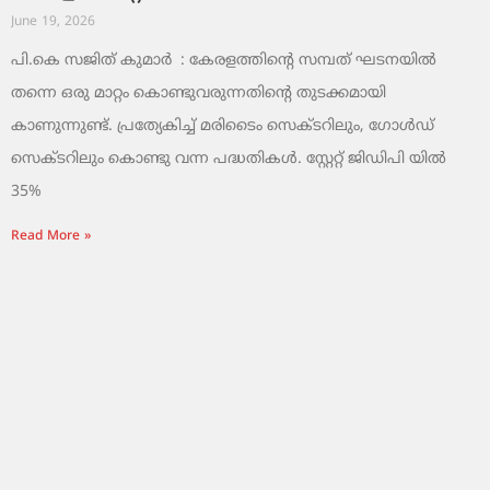
June 19, 2026
പി.കെ സജിത് കുമാര്‍ : കേരളത്തിന്റെ സമ്പത് ഘടനയിൽ
തന്നെ ഒരു മാറ്റം കൊണ്ടുവരുന്നതിന്റെ തുടക്കമായി
കാണുന്നുണ്ട്. പ്രത്യേകിച്ച് മരിടൈം സെക്ടറിലും, ഗോൾഡ്
സെക്ടറിലും കൊണ്ടു വന്ന പദ്ധതികൾ. സ്റ്റേറ്റ് ജിഡിപി യിൽ
35%
Read More »