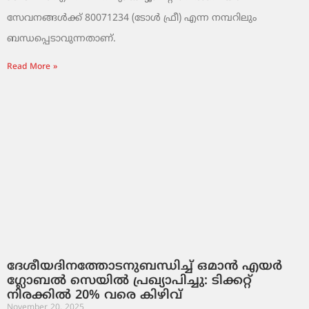
സേവനങ്ങൾക്ക് 80071234 (ടോൾ ഫ്രീ) എന്ന നമ്പറിലും
ബന്ധപ്പെടാവുന്നതാണ്.
Read More »
ദേശീയദിനത്തോടനുബന്ധിച്ച് ഒമാൻ എയർ
ഗ്ലോബൽ സെയിൽ പ്രഖ്യാപിച്ചു: ടിക്കറ്റ്
നിരക്കിൽ 20% വരെ കിഴിവ്
November 20, 2025