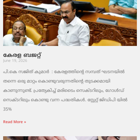
കേരള ബജറ്റ്
June 19, 2026
പി.കെ സജിത് കുമാര്‍ : കേരളത്തിന്റെ സമ്പത് ഘടനയിൽ
തന്നെ ഒരു മാറ്റം കൊണ്ടുവരുന്നതിന്റെ തുടക്കമായി
കാണുന്നുണ്ട്. പ്രത്യേകിച്ച് മരിടൈം സെക്ടറിലും, ഗോൾഡ്
സെക്ടറിലും കൊണ്ടു വന്ന പദ്ധതികൾ. സ്റ്റേറ്റ് ജിഡിപി യിൽ
35%
Read More »