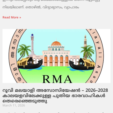
നിലയിലാണ്. തൊഴിൽ, വിദ്യാഭ്യാസം, വ്യാപാരം
Read More »
റൂവി മലയാളി അസോസിയേഷൻ – 2026–2028
കാലയളവിലേക്കുള്ള പുതിയ ഭാരവാഹികൾ
തെരെഞ്ഞെടുത്തു
March 11, 2026