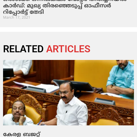
കാർഡ്: മുഖ്യ തിരഞ്ഞെടുപ്പ് ഓഫീസർ
റിപ്പോർട്ട് തേടി
March 17, 2021
RELATED
ARTICLES
കേരള ബജറ്റ്