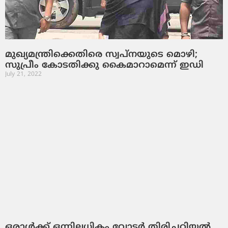
മുഖ്യമന്ത്രിക്കെതിരെ സ്വപ്നയുടെ മൊഴി;
സുപ്രീം കോടതിക്കു കൈമാറാമെന്ന് ഇഡി
July 21, 2022
ഒരാൾക്ക് ഒന്നിലധികം വോട്ടർ തിരിച്ചറിയൽ