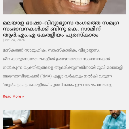
മലയാള ഭാഷാ–വിദ്യാഭ്യാസ രംഗത്തെ സമഗ്ര
സംഭാവനകൾക്ക് ബിനു കെ. സാമിന്
ആർ.എം.എ കേരളീയം പുരസ്‌കാരം
June 24, 2026
മസ്കത്ത്: സാമൂഹിക, സാംസ്‌കാരിക, വിദ്യാഭ്യാസ,
ജീവകാരുണ്യ മേഖലകളിൽ ശ്രദ്ധേയമായ സംഭാവനകൾ
നൽകുന്ന വ്യക്തിത്വങ്ങളെ ആദരിക്കുന്നതിനായി റൂവി മലയാളി
അസോസിയേഷൻ (RMA) എല്ലാ വർഷവും നൽകി വരുന്ന
‘ആർ.എം.എ കേരളീയം’ പുരസ്‌കാരം ഈ വർഷം മലയാള
Read More »