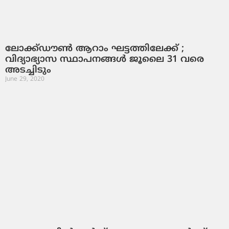
ലോക്ക്ഡൗൺ ആറാം ഘട്ടത്തിലേക്ക് ;
വിദ്യാഭ്യാസ സ്ഥാപനങ്ങൾ ജൂലൈ 31 വരെ
അടച്ചിടും
June 29, 2020