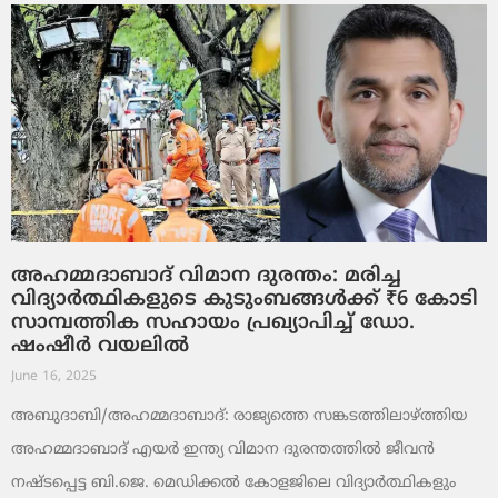
അഹമ്മദാബാദ് വിമാന ദുരന്തം: മരിച്ച
വിദ്യാർത്ഥികളുടെ കുടുംബങ്ങൾക്ക് ₹6 കോടി
സാമ്പത്തിക സഹായം പ്രഖ്യാപിച്ച് ഡോ.
ഷംഷീർ വയലിൽ
June 16, 2025
അബുദാബി/അഹമ്മദാബാദ്: രാജ്യത്തെ സങ്കടത്തിലാഴ്ത്തിയ
അഹമ്മദാബാദ് എയർ ഇന്ത്യ വിമാന ദുരന്തത്തിൽ ജീവൻ
നഷ്ടപ്പെട്ട ബി.ജെ. മെഡിക്കൽ കോളജിലെ വിദ്യാർത്ഥികളും