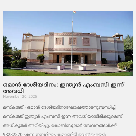
ഒമാൻ ദേശീയദിനം: ഇന്ത്യൻ എംബസി ഇന്ന്
അവധി
November 20, 2025
മസ്‌കത്ത് ∙ ഒമാൻ ദേശീയദിനാഘോഷത്താടനുബന്ധിച്ച്
മസ്‌കത്ത് ഇന്ത്യൻ എംബസി ഇന്ന് അവധിയായിരിക്കുമെന്ന്
അധികൃതർ അറിയിച്ചു. കോൺസുലാർ സേവനങ്ങൾക്ക്
98282270 എന്ന നമ്പറിലും കമ്യൂണിറ്റി വെൽഫെയർ