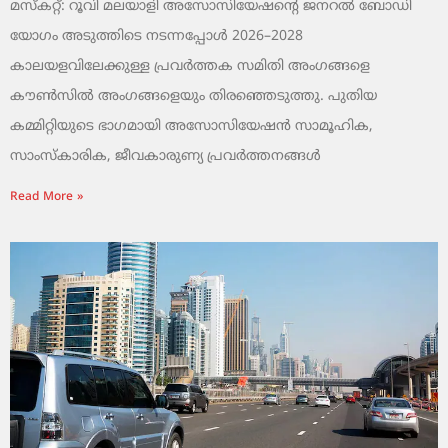
മസ്കറ്റ്: റൂവി മലയാളി അസോസിയേഷന്റെ ജനറൽ ബോഡി
യോഗം അടുത്തിടെ നടന്നപ്പോൾ 2026–2028
കാലയളവിലേക്കുള്ള പ്രവർത്തക സമിതി അംഗങ്ങളെ
കൗൺസിൽ അംഗങ്ങളെയും തിരഞ്ഞെടുത്തു. പുതിയ
കമ്മിറ്റിയുടെ ഭാഗമായി അസോസിയേഷൻ സാമൂഹിക,
സാംസ്‌കാരിക, ജീവകാരുണ്യ പ്രവർത്തനങ്ങൾ
Read More »