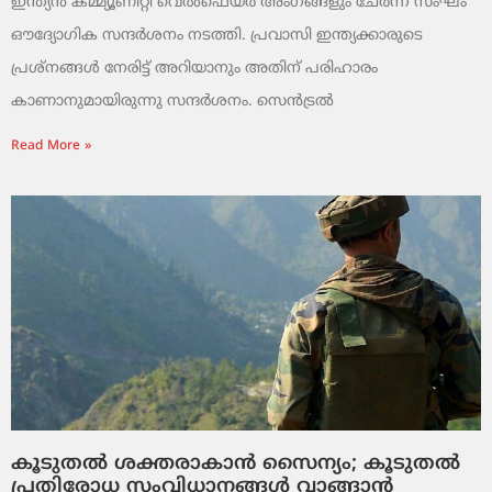
ഇന്ത്യൻ കമ്മ്യൂണിറ്റി വെൽഫെയർ അംഗങ്ങളും ചേർന്ന സംഘം
ഔദ്യോഗിക സന്ദർശനം നടത്തി. പ്രവാസി ഇന്ത്യക്കാരുടെ
പ്രശ്നങ്ങൾ നേരിട്ട് അറിയാനും അതിന് പരിഹാരം
കാണാനുമായിരുന്നു സന്ദർശനം. സെൻട്രൽ
Read More »
കൂടുതൽ ശക്തരാകാൻ സൈന്യം; കൂടുതൽ
പ്രതിരോധ സംവിധാനങ്ങൾ വാങ്ങാൻ