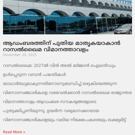
ആഡംബരത്തിന് പുതിയ മാതൃകയാകാൻ
റാസൽഖൈമ വിമാനത്താവളം
November 20, 2025
റാസൽഖൈമ: 2027ൽ വിൻ അൽ മർജാൻ ഐലൻഡും
ഉൾപ്പെടുന്ന വമ്പൻ പദ്ധതികൾ
യാഥാർത്ഥ്യമാകുന്നതിനോടനുബന്ധിച്ച് ഒഴുകിയെത്തുന്ന
വിനോദസഞ്ചാരികളെ വരവേൽക്കാൻ റാസൽഖൈമ രാജ്യാന്തര
വിമാനത്താവളം ആഡംബര സൗകര്യങ്ങളോടെ
പുതുക്കിപ്പണിയുന്നു. ഉയർന്ന വരുമാനക്കാരായ
വിനോദസഞ്ചാരികളെയും വലിയ നിക്ഷേപകരെയും ലക്ഷ്യമിട്ട്
Read More »