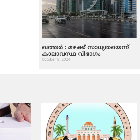
ഖത്തർ : മ​ഴ​ക്ക് സാ​ധ്യ​ത​യെ​ന്ന്
കാ​ലാ​വ​സ്ഥ വി​ഭാ​ഗം
October 8, 2024