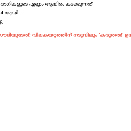
യ രോഗികളുടെ എണ്ണം ആയിരം കടക്കുന്നത്
914 ആയി
ചു
ിയുടേത്; വിലകയറ്റത്തിന് നടുവിലും 'കരുതൽ' ഉ