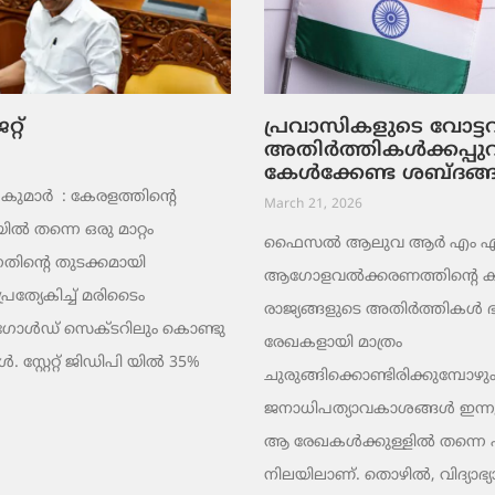
റ്
പ്രവാസികളുടെ വോട്
അതിർത്തികൾക്കപ്പു
കേൾക്കേണ്ട ശബ്ദങ്
ുമാര്‍ : കേരളത്തിന്റെ
March 21, 2026
ൽ തന്നെ ഒരു മാറ്റം
ഫൈസൽ ആലുവ ആർ എം എ പ്
തിന്റെ തുടക്കമായി
ആഗോളവൽക്കരണത്തിന്റെ ക
പ്രത്യേകിച്ച് മരിടൈം
രാജ്യങ്ങളുടെ അതിർത്തികൾ
 ഗോൾഡ് സെക്ടറിലും കൊണ്ടു
രേഖകളായി മാത്രം
 സ്റ്റേറ്റ് ജിഡിപി യിൽ 35%
ചുരുങ്ങിക്കൊണ്ടിരിക്കുമ്പോഴും
ജനാധിപത്യാവകാശങ്ങൾ ഇന്നു
ആ രേഖകൾക്കുള്ളിൽ തന്നെ പൂട്
നിലയിലാണ്. തൊഴിൽ, വിദ്യാഭ്യ