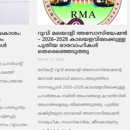
ടവകാശം:
റൂവി മലയാളി അസോസിയേഷൻ
റം
– 2026–2028 കാലയളവിലേക്കുള്ള
ങൾ
പുതിയ ഭാരവാഹികൾ
തെരെഞ്ഞെടുത്തു
March 11, 2026
രസിഡന്റ്
മസ്കറ്റ്: റൂവി മലയാളി അസോസിയേഷന്റെ
ാലത്ത്
ജനറൽ ബോഡി യോഗം അടുത്തിടെ
 ഭൗമപരമായ
നടന്നപ്പോൾ 2026–2028 കാലയളവിലേക്കുള്ള
പ്രവർത്തക സമിതി അംഗങ്ങളെ കൗൺസിൽ
,
അംഗങ്ങളെയും തിരഞ്ഞെടുത്തു. പുതിയ
ം പലപ്പോഴും
കമ്മിറ്റിയുടെ ഭാഗമായി അസോസിയേഷൻ
ടപ്പെട്ട
സാമൂഹിക, സാംസ്‌കാരിക, ജീവകാരുണ്യ
ാസം, വ്യാപാരം