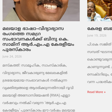
മലയാള ഭാഷാ–വിദ്യാഭ്യാസ
കേരള ബജറ്
രംഗത്തെ സമഗ്ര
June 19, 2026
സംഭാവനകൾക്ക് ബിനു കെ.
സാമിന് ആർ.എം.എ കേരളീയം
പി.കെ സജിത് ക
പുരസ്‌കാരം
സമ്പത് ഘടനയി
June 24, 2026
കൊണ്ടുവരുന്ന
മസ്കത്ത്: സാമൂഹിക, സാംസ്‌കാരിക,
കാണുന്നുണ്ട്. 
വിദ്യാഭ്യാസ, ജീവകാരുണ്യ മേഖലകളിൽ
സെക്ടറിലും,
ശ്രദ്ധേയമായ സംഭാവനകൾ നൽകുന്ന
വന്ന പദ്ധതികൾ.
വ്യക്തിത്വങ്ങളെ ആദരിക്കുന്നതിനായി റൂവി
Read More »
മലയാളി അസോസിയേഷൻ (RMA) എല്ലാ
വർഷവും നൽകി വരുന്ന ‘ആർ.എം.എ
കേരളീയം’ പുരസ്‌കാരം ഈ വർഷം മലയാള