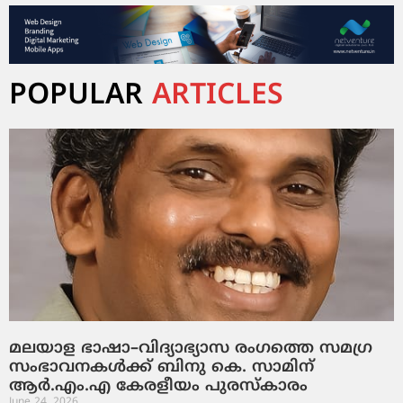
POPULAR
ARTICLES
മലയാള ഭാഷാ–വിദ്യാഭ്യാസ രംഗത്തെ സമഗ്ര
സംഭാവനകൾക്ക് ബിനു കെ. സാമിന്
ആർ.എം.എ കേരളീയം പുരസ്‌കാരം
June 24, 2026