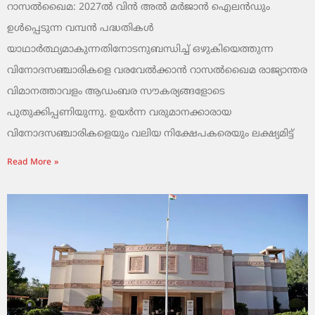
റാസൽഖൈമ: 2027ൽ വിൻ അൽ മർജാൻ ഐലൻഡും
ഉൾപ്പെടുന്ന വമ്പൻ പദ്ധതികൾ
യാഥാർത്ഥ്യമാകുന്നതിനോടനുബന്ധിച്ച് ഒഴുകിയെത്തുന്ന
വിനോദസഞ്ചാരികളെ വരവേൽക്കാൻ റാസൽഖൈമ രാജ്യാന്തര
വിമാനത്താവളം ആഡംബര സൗകര്യങ്ങളോടെ
പുതുക്കിപ്പണിയുന്നു. ഉയർന്ന വരുമാനക്കാരായ
വിനോദസഞ്ചാരികളെയും വലിയ നിക്ഷേപകരെയും ലക്ഷ്യമിട്ട്
Read More »