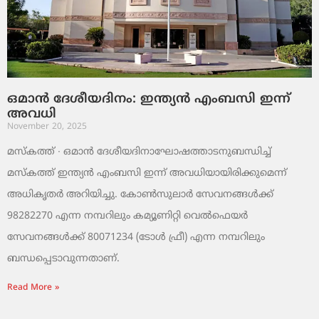
ഒമാൻ ദേശീയദിനം: ഇന്ത്യൻ എംബസി ഇന്ന്
അവധി
November 20, 2025
മസ്‌കത്ത് ∙ ഒമാൻ ദേശീയദിനാഘോഷത്താടനുബന്ധിച്ച്
മസ്‌കത്ത് ഇന്ത്യൻ എംബസി ഇന്ന് അവധിയായിരിക്കുമെന്ന്
അധികൃതർ അറിയിച്ചു. കോൺസുലാർ സേവനങ്ങൾക്ക്
98282270 എന്ന നമ്പറിലും കമ്യൂണിറ്റി വെൽഫെയർ
സേവനങ്ങൾക്ക് 80071234 (ടോൾ ഫ്രീ) എന്ന നമ്പറിലും
ബന്ധപ്പെടാവുന്നതാണ്.
Read More »