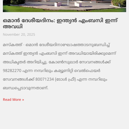
ഒമാൻ ദേശീയദിനം: ഇന്ത്യൻ എംബസി ഇന്ന്
അവധി
November 20, 2025
മസ്‌കത്ത് ∙ ഒമാൻ ദേശീയദിനാഘോഷത്താടനുബന്ധിച്ച്
മസ്‌കത്ത് ഇന്ത്യൻ എംബസി ഇന്ന് അവധിയായിരിക്കുമെന്ന്
അധികൃതർ അറിയിച്ചു. കോൺസുലാർ സേവനങ്ങൾക്ക്
98282270 എന്ന നമ്പറിലും കമ്യൂണിറ്റി വെൽഫെയർ
സേവനങ്ങൾക്ക് 80071234 (ടോൾ ഫ്രീ) എന്ന നമ്പറിലും
ബന്ധപ്പെടാവുന്നതാണ്.
Read More »