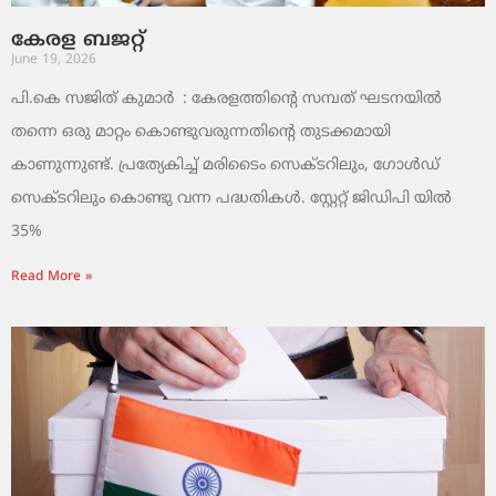
കേരള ബജറ്റ്
June 19, 2026
പി.കെ സജിത് കുമാര്‍ : കേരളത്തിന്റെ സമ്പത് ഘടനയിൽ
തന്നെ ഒരു മാറ്റം കൊണ്ടുവരുന്നതിന്റെ തുടക്കമായി
കാണുന്നുണ്ട്. പ്രത്യേകിച്ച് മരിടൈം സെക്ടറിലും, ഗോൾഡ്
സെക്ടറിലും കൊണ്ടു വന്ന പദ്ധതികൾ. സ്റ്റേറ്റ് ജിഡിപി യിൽ
35%
Read More »