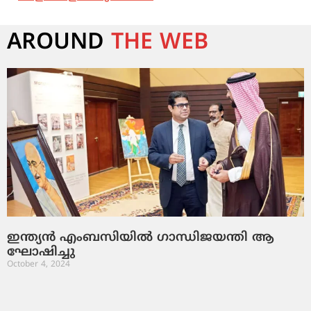
AROUND
THE WEB
ഇ​ന്ത്യ​ൻ എം​ബ​സി​യി​ൽ ഗാ​ന്ധി​ജ​യ​ന്തി ആ​
ഘോ​ഷി​ച്ചു
October 4, 2024