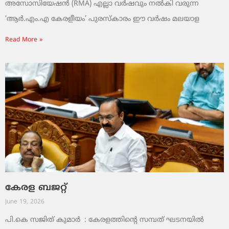
അസോസിയേഷൻ (RMA) എല്ലാ വർഷവും നൽകി വരുന്ന
‘ആർ.എം.എ കേരളീയം’ പുരസ്‌കാരം ഈ വർഷം മലയാള
Read More »
കേരള ബജറ്റ്
June 19, 2026
പി.കെ സജിത് കുമാര്‍ : കേരളത്തിന്റെ സമ്പത് ഘടനയിൽ