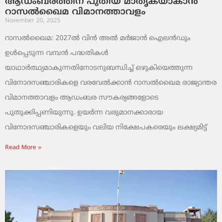
ആഡംബരത്തിന് പുതിയ മാതൃകയാകാൻ
റാസൽഖൈമ വിമാനത്താവളം
November 20, 2025
റാസൽഖൈമ: 2027ൽ വിൻ അൽ മർജാൻ ഐലൻഡും
ഉൾപ്പെടുന്ന വമ്പൻ പദ്ധതികൾ
യാഥാർത്ഥ്യമാകുന്നതിനോടനുബന്ധിച്ച് ഒഴുകിയെത്തുന്ന
വിനോദസഞ്ചാരികളെ വരവേൽക്കാൻ റാസൽഖൈമ രാജ്യാന്തര
വിമാനത്താവളം ആഡംബര സൗകര്യങ്ങളോടെ
പുതുക്കിപ്പണിയുന്നു. ഉയർന്ന വരുമാനക്കാരായ
വിനോദസഞ്ചാരികളെയും വലിയ നിക്ഷേപകരെയും ലക്ഷ്യമിട്ട്
Read More »