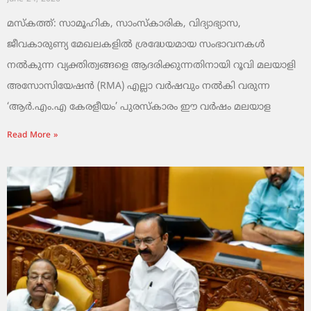
മസ്കത്ത്: സാമൂഹിക, സാംസ്‌കാരിക, വിദ്യാഭ്യാസ,
ജീവകാരുണ്യ മേഖലകളിൽ ശ്രദ്ധേയമായ സംഭാവനകൾ
നൽകുന്ന വ്യക്തിത്വങ്ങളെ ആദരിക്കുന്നതിനായി റൂവി മലയാളി
അസോസിയേഷൻ (RMA) എല്ലാ വർഷവും നൽകി വരുന്ന
‘ആർ.എം.എ കേരളീയം’ പുരസ്‌കാരം ഈ വർഷം മലയാള
Read More »