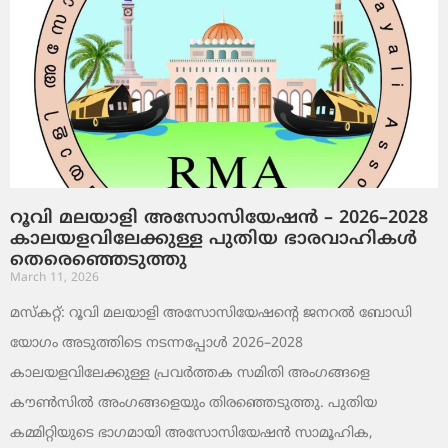
റൂവി മലയാളി അസോസിയേഷൻ – 2026–2028
കാലയളവിലേക്കുള്ള പുതിയ ഭാരവാഹികൾ
തെരെഞ്ഞെടുത്തു
March 11, 2026
മസ്കറ്റ്: റൂവി മലയാളി അസോസിയേഷന്റെ ജനറൽ ബോഡി
യോഗം അടുത്തിടെ നടന്നപ്പോൾ 2026–2028
കാലയളവിലേക്കുള്ള പ്രവർത്തക സമിതി അംഗങ്ങളെ
കൗൺസിൽ അംഗങ്ങളെയും തിരഞ്ഞെടുത്തു. പുതിയ
കമ്മിറ്റിയുടെ ഭാഗമായി അസോസിയേഷൻ സാമൂഹിക,