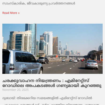
സാംസ്‌കാരിക, ജീവകാരുണ്യ പ്രവർത്തനങ്ങൾ
Read More »
ചരക്കുവാഹന നിയന്ത്രണം : എമിറേറ്റ്സ്
റോഡിലെ അപകടങ്ങൾ ഗണ്യമായി കുറഞ്ഞു
November 20, 2025
ദുബായ്: തിരക്കേറിയ സമയങ്ങളിൽ എമിറേറ്റ്സ് റോഡിൽ