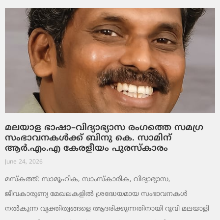
മലയാള ഭാഷാ–വിദ്യാഭ്യാസ രംഗത്തെ സമഗ്ര
സംഭാവനകൾക്ക് ബിനു കെ. സാമിന്
ആർ.എം.എ കേരളീയം പുരസ്‌കാരം
June 24, 2026
മസ്കത്ത്: സാമൂഹിക, സാംസ്‌കാരിക, വിദ്യാഭ്യാസ,
ജീവകാരുണ്യ മേഖലകളിൽ ശ്രദ്ധേയമായ സംഭാവനകൾ
നൽകുന്ന വ്യക്തിത്വങ്ങളെ ആദരിക്കുന്നതിനായി റൂവി മലയാളി