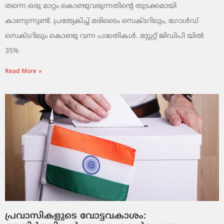
തന്നെ ഒരു മാറ്റം കൊണ്ടുവരുന്നതിന്റെ തുടക്കമായി
കാണുന്നുണ്ട്. പ്രത്യേകിച്ച് മരിടൈം സെക്ടറിലും, ഗോൾഡ്
സെക്ടറിലും കൊണ്ടു വന്ന പദ്ധതികൾ. സ്റ്റേറ്റ് ജിഡിപി യിൽ
35%
Read More »
പ്രവാസികളുടെ വോട്ടവകാശം: