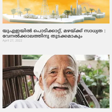
യുഎഇയില്‍ പൊടിക്കാറ്റ്, മഴയ്ക്ക് സാധ്യത :
വേനല്‍ക്കാലത്തിനു തുടക്കമാകും
April 27, 2022