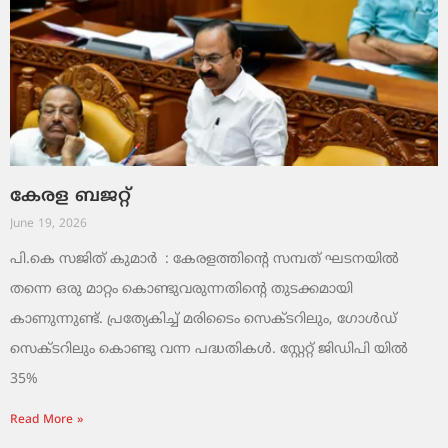
കേരള ബജറ്റ്
June 19, 2026
പി.കെ സജിത് കുമാര്‍ : കേരളത്തിന്റെ സമ്പത് ഘടനയിൽ
തന്നെ ഒരു മാറ്റം കൊണ്ടുവരുന്നതിന്റെ തുടക്കമായി
കാണുന്നുണ്ട്. പ്രത്യേകിച്ച് മരിടൈം സെക്ടറിലും, ഗോൾഡ്
സെക്ടറിലും കൊണ്ടു വന്ന പദ്ധതികൾ. സ്റ്റേറ്റ് ജിഡിപി യിൽ
35%
Read More »