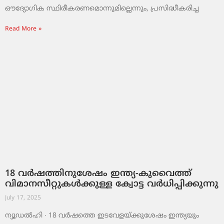
ഔദ്യോഗിക സ്ഥിരീകരണമൊന്നുമില്ലെന്നും, പ്രസിദ്ധീകരിച്ച
Read More »
18 വർഷത്തിനുശേഷം ഇന്ത്യ-കുവൈത്ത്
വിമാനസീറ്റുകൾക്കുള്ള ക്വോട്ട വർധിപ്പിക്കുന്നു
July 17, 2025
ന്യൂഡൽഹി ∙ 18 വർഷത്തെ ഇടവേളയ്ക്കുശേഷം ഇന്ത്യയും