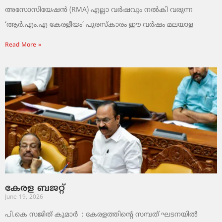
അസോസിയേഷൻ (RMA) എല്ലാ വർഷവും നൽകി വരുന്ന
‘ആർ.എം.എ കേരളീയം’ പുരസ്‌കാരം ഈ വർഷം മലയാള
Read More »
കേരള ബജറ്റ്
June 19, 2026
പി.കെ സജിത് കുമാര്‍ : കേരളത്തിന്റെ സമ്പത് ഘടനയിൽ