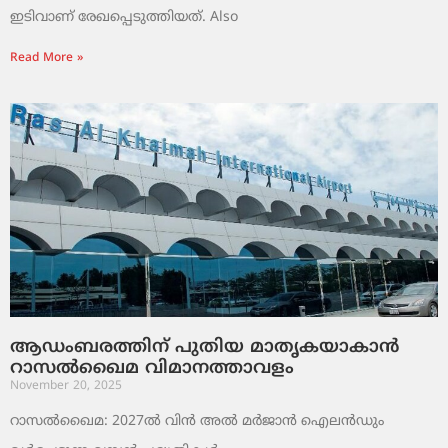
ഇടിവാണ് രേഖപ്പെടുത്തിയത്. Also
Read More »
ആഡംബരത്തിന് പുതിയ മാതൃകയാകാൻ
റാസൽഖൈമ വിമാനത്താവളം
November 20, 2025
റാസൽഖൈമ: 2027ൽ വിൻ അൽ മർജാൻ ഐലൻഡും