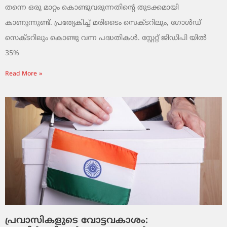
തന്നെ ഒരു മാറ്റം കൊണ്ടുവരുന്നതിന്റെ തുടക്കമായി
കാണുന്നുണ്ട്. പ്രത്യേകിച്ച് മരിടൈം സെക്ടറിലും, ഗോൾഡ്
സെക്ടറിലും കൊണ്ടു വന്ന പദ്ധതികൾ. സ്റ്റേറ്റ് ജിഡിപി യിൽ
35%
Read More »
പ്രവാസികളുടെ വോട്ടവകാശം: