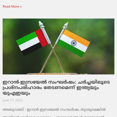
Read More »
ഇറാൻ-ഇസ്രയേൽ സംഘർഷം: ചർച്ചയിലൂടെ
പ്രശ്നപരിഹാരം തേടണമെന്ന് ഇന്ത്യയും
യുഎഇയും
June 17, 2025
അബുദാബി : ഇറാൻ-ഇസ്രയേൽ സംഘർഷം തുടരുമെങ്കിൽ