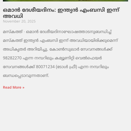
ഒമാൻ ദേശീയദിനം: ഇന്ത്യൻ എംബസി ഇന്ന്
അവധി
November 20, 2025
മസ്‌കത്ത് ∙ ഒമാൻ ദേശീയദിനാഘോഷത്താടനുബന്ധിച്ച്
മസ്‌കത്ത് ഇന്ത്യൻ എംബസി ഇന്ന് അവധിയായിരിക്കുമെന്ന്
അധികൃതർ അറിയിച്ചു. കോൺസുലാർ സേവനങ്ങൾക്ക്
98282270 എന്ന നമ്പറിലും കമ്യൂണിറ്റി വെൽഫെയർ
സേവനങ്ങൾക്ക് 80071234 (ടോൾ ഫ്രീ) എന്ന നമ്പറിലും
ബന്ധപ്പെടാവുന്നതാണ്.
Read More »