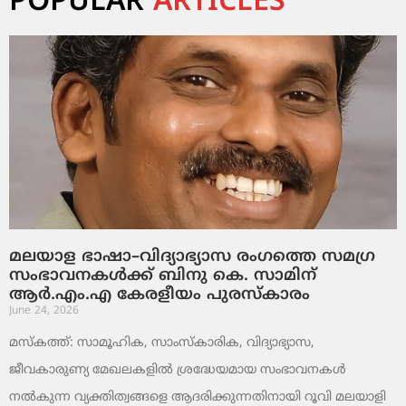
POPULAR
ARTICLES
മലയാള ഭാഷാ–വിദ്യാഭ്യാസ രംഗത്തെ സമഗ്ര
സംഭാവനകൾക്ക് ബിനു കെ. സാമിന്
ആർ.എം.എ കേരളീയം പുരസ്‌കാരം
June 24, 2026
മസ്കത്ത്: സാമൂഹിക, സാംസ്‌കാരിക, വിദ്യാഭ്യാസ,
ജീവകാരുണ്യ മേഖലകളിൽ ശ്രദ്ധേയമായ സംഭാവനകൾ
നൽകുന്ന വ്യക്തിത്വങ്ങളെ ആദരിക്കുന്നതിനായി റൂവി മലയാളി