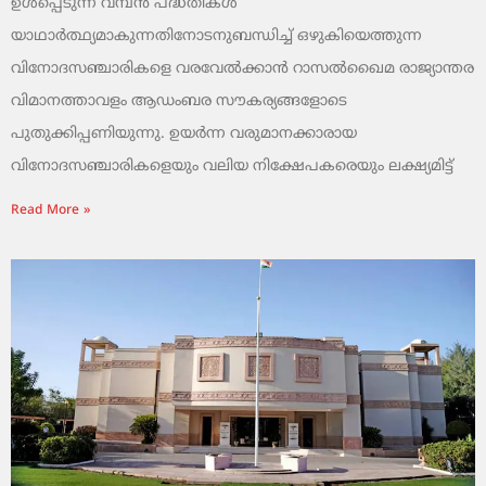
ഉൾപ്പെടുന്ന വമ്പൻ പദ്ധതികൾ
യാഥാർത്ഥ്യമാകുന്നതിനോടനുബന്ധിച്ച് ഒഴുകിയെത്തുന്ന
വിനോദസഞ്ചാരികളെ വരവേൽക്കാൻ റാസൽഖൈമ രാജ്യാന്തര
വിമാനത്താവളം ആഡംബര സൗകര്യങ്ങളോടെ
പുതുക്കിപ്പണിയുന്നു. ഉയർന്ന വരുമാനക്കാരായ
വിനോദസഞ്ചാരികളെയും വലിയ നിക്ഷേപകരെയും ലക്ഷ്യമിട്ട്
Read More »