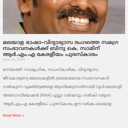
മലയാള ഭാഷാ–വിദ്യാഭ്യാസ രംഗത്തെ സമഗ്ര
സംഭാവനകൾക്ക് ബിനു കെ. സാമിന്
ആർ.എം.എ കേരളീയം പുരസ്‌കാരം
June 24, 2026
മസ്കത്ത്: സാമൂഹിക, സാംസ്‌കാരിക, വിദ്യാഭ്യാസ,
ജീവകാരുണ്യ മേഖലകളിൽ ശ്രദ്ധേയമായ സംഭാവനകൾ
നൽകുന്ന വ്യക്തിത്വങ്ങളെ ആദരിക്കുന്നതിനായി റൂവി മലയാളി
അസോസിയേഷൻ (RMA) എല്ലാ വർഷവും നൽകി വരുന്ന
‘ആർ.എം.എ കേരളീയം’ പുരസ്‌കാരം ഈ വർഷം മലയാള
Read More »