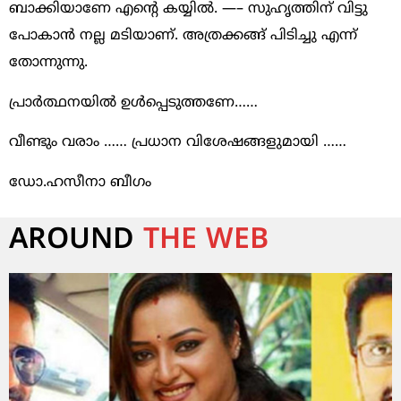
ബാക്കിയാണേ എൻ്റെ കയ്യിൽ. —– സുഹൃത്തിന് വിട്ടു
പോകാൻ നല്ല മടിയാണ്. അത്രക്കങ്ങ് പിടിച്ചു എന്ന്
തോന്നുന്നു.
പ്രാർത്ഥനയിൽ ഉൾപ്പെടുത്തണേ……
വീണ്ടും വരാം …… പ്രധാന വിശേഷങ്ങളുമായി ……
ഡോ.ഹസീനാ ബീഗം
AROUND
THE WEB