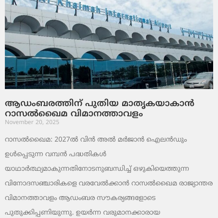
ആഡംബരത്തിന് പുതിയ മാതൃകയാകാൻ
റാസൽഖൈമ വിമാനത്താവളം
November 20, 2025
റാസൽഖൈമ: 2027ൽ വിൻ അൽ മർജാൻ ഐലൻഡും
ഉൾപ്പെടുന്ന വമ്പൻ പദ്ധതികൾ
യാഥാർത്ഥ്യമാകുന്നതിനോടനുബന്ധിച്ച് ഒഴുകിയെത്തുന്ന
വിനോദസഞ്ചാരികളെ വരവേൽക്കാൻ റാസൽഖൈമ രാജ്യാന്തര
വിമാനത്താവളം ആഡംബര സൗകര്യങ്ങളോടെ
പുതുക്കിപ്പണിയുന്നു. ഉയർന്ന വരുമാനക്കാരായ