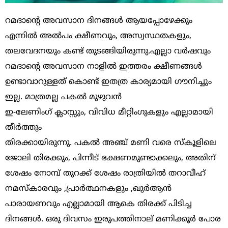
റമദാൻ്റെ അവസാന ദിനങ്ങൾ ആയപ്പോഴേക്കും
എന്നിൽ അൽപം ക്ഷീണവും, അസ്വസ്ഥതകളും,
തലവേദനയും കണ്ട് തുടങ്ങിയിരുന്നു.എല്ലാ വർഷവും
റമദാൻ്റെ അവസാന നാളിൽ ഇത്തരം ക്ഷീണങ്ങൾ
ഉണ്ടാവാറുള്ളത് കൊണ്ട് ഇതത്ര കാര്യമായി ഗൗനിച്ചും
ഇല്ല. മാത്രമല്ല പകൽ മുഴുവൻ
ഇ-ലേണിംഗ് ക്ലാസ്സും, വിവിധ മീറ്റിംഗുകളും എല്ലാമായി
തീർത്തും
തിരക്കായിരുന്നു. പകൽ അഞ്ച് മണി വരെ സ്കൂളിലെ
ജോലി തിരക്കും, പിന്നീട് ഭക്ഷണമുണ്ടാക്കലും, അതിന്
ശേഷം നോമ്പ് തുറക്ക് ശേഷം രാത്രിയിൽ തറാവീഹ്
നമസ്കാരവും ,പ്രാർത്ഥനകളും ,ഖുർആൻ
പാരായണവും എല്ലാമായി ആകെ തിരക്ക് പിടിച്ച
ദിനങ്ങൾ. ഒരു ദിവസം ഇരുപത്തിനാല് മണിക്കൂർ പോര