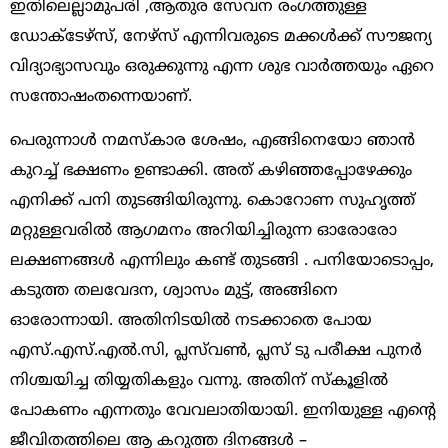
ഇതിലെല്ലാമുപരി ,ആതുര സേവന രംഗത്തുള്ള
ഡോക്ടേഴ്സ്, നേഴ്സ് എന്നിവരുടെ മക്കൾക്ക് സൗജന്യ
വിദ്യാഭ്യാസവും ഒരുക്കുന്നു എന്ന ശുഭ വാർത്തയും ഏറെ
സന്തോഷംതന്നെയാണ്.
പെരുന്നാൾ നമസ്കാര ശേഷം, എങ്ങിനെയോ ഞാൻ
കുറച്ച് ഭക്ഷണം ഉണ്ടാക്കി. അത് കഴിഞ്ഞപ്പോഴേക്കും
എനിക്ക് പനി തുടങ്ങിയിരുന്നു. കൊറോണ സുഹൃത്ത്
മറ്റുള്ളവരിൽ ആഗമനം അറിയിച്ചിരുന്ന ഓരോരോ
ലക്ഷണങ്ങൾ എന്നിലും കണ്ട് തുടങ്ങി . പനിയോടൊപ്പം,
കടുത്ത തലവേദന, ശ്വാസം മുട്ട്, അങ്ങിനെ
ഓരോന്നായി. അതിനിടയിൽ നടക്കാതെ പോയ
എസ്.എസ്.എൽ.സി, പ്ലസ്‌വൺ, പ്ലസ് ടു പരീക്ഷ പുനർ
നിശ്ചയിച്ച തിയ്യതികളും വന്നു. അതിന് സ്കൂളിൽ
പോകണം എന്നതും വേവലാതിയായി. ഇനിയുള്ള എൻ്റെ
ജീവിതത്തിലെ ആ കറുത്ത ദിനങ്ങൾ –