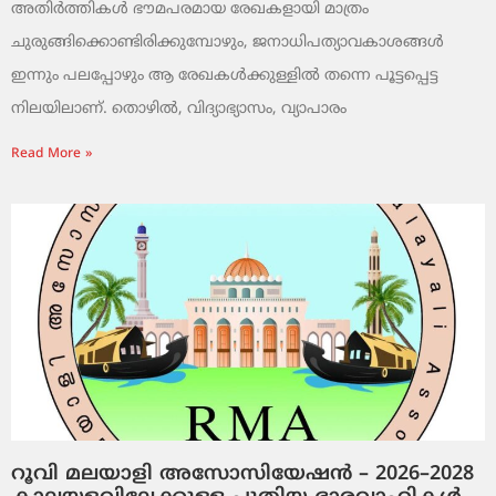
അതിർത്തികൾ ഭൗമപരമായ രേഖകളായി മാത്രം
ചുരുങ്ങിക്കൊണ്ടിരിക്കുമ്പോഴും, ജനാധിപത്യാവകാശങ്ങൾ
ഇന്നും പലപ്പോഴും ആ രേഖകൾക്കുള്ളിൽ തന്നെ പൂട്ടപ്പെട്ട
നിലയിലാണ്. തൊഴിൽ, വിദ്യാഭ്യാസം, വ്യാപാരം
Read More »
റൂവി മലയാളി അസോസിയേഷൻ – 2026–2028