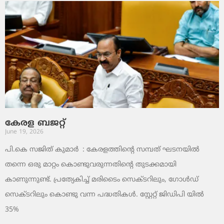
കേരള ബജറ്റ്
June 19, 2026
പി.കെ സജിത് കുമാര്‍ : കേരളത്തിന്റെ സമ്പത് ഘടനയിൽ
തന്നെ ഒരു മാറ്റം കൊണ്ടുവരുന്നതിന്റെ തുടക്കമായി
കാണുന്നുണ്ട്. പ്രത്യേകിച്ച് മരിടൈം സെക്ടറിലും, ഗോൾഡ്
സെക്ടറിലും കൊണ്ടു വന്ന പദ്ധതികൾ. സ്റ്റേറ്റ് ജിഡിപി യിൽ
35%