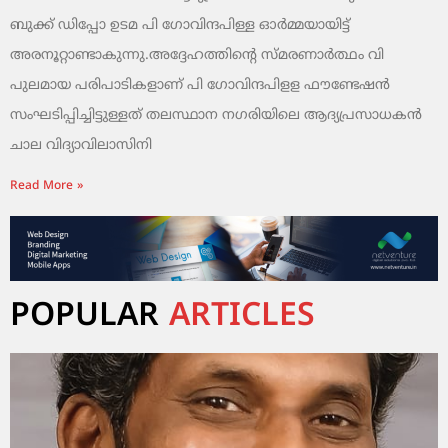
ബുക്ക് ഡിപ്പോ ഉടമ പി ഗോവിന്ദപിള്ള ഓര്‍മ്മയായിട്ട്
അരനൂറ്റാണ്ടാകുന്നു.അദ്ദേഹത്തിന്റെ സ്മരണാര്‍ത്ഥം വി
പുലമായ പരിപാടികളാണ് പി ഗോവിന്ദപിളള ഫൗണ്ടേഷന്‍
സംഘടിപ്പിച്ചിട്ടുള്ളത് തലസ്ഥാന നഗരിയിലെ ആദ്യപ്രസാധകന്‍
ചാല വിദ്യാവിലാസിനി
Read More »
POPULAR
ARTICLES