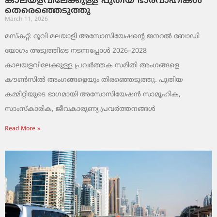
കാലയളവിലേക്കുള്ള പുതിയ ഭാരവാഹികൾ
തെരെഞ്ഞെടുത്തു
March 11, 2026
മസ്കറ്റ്: റൂവി മലയാളി അസോസിയേഷന്റെ ജനറൽ ബോഡി
യോഗം അടുത്തിടെ നടന്നപ്പോൾ 2026–2028
കാലയളവിലേക്കുള്ള പ്രവർത്തക സമിതി അംഗങ്ങളെ
കൗൺസിൽ അംഗങ്ങളെയും തിരഞ്ഞെടുത്തു. പുതിയ
കമ്മിറ്റിയുടെ ഭാഗമായി അസോസിയേഷൻ സാമൂഹിക,
സാംസ്‌കാരിക, ജീവകാരുണ്യ പ്രവർത്തനങ്ങൾ
Read More »