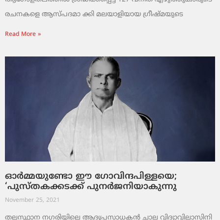
രചനകളെ ആസ്പദമാ ക്കി മലയാളിയായ ഗ്രീഷ്മയുടെ
Read More »
ഓര്‍മ്മയുണ്ടോ ഈ ഗോവിന്ദപിള്ളയെ;
‘പുസ്തകക്കടക്ക് പുനര്‍ജനിയാകുന്നു
November 25, 2021
തലസ്ഥാന നഗരിയിലെ ആദ്യപ്രസാധകന്‍ ചാല വിദ്യാവിലാസിനി