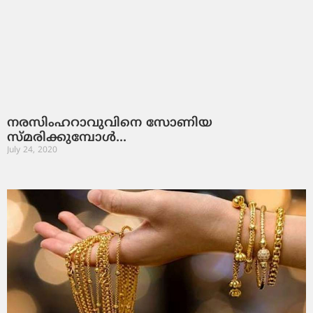
നരസിംഹറാവുവിനെ സോണിയ
സ്‌മരിക്കുമ്പോള്‍…
July 24, 2020