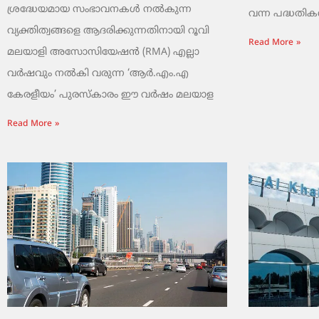
ശ്രദ്ധേയമായ സംഭാവനകൾ നൽകുന്ന
വന്ന പദ്ധതികൾ.
വ്യക്തിത്വങ്ങളെ ആദരിക്കുന്നതിനായി റൂവി
Read More »
മലയാളി അസോസിയേഷൻ (RMA) എല്ലാ
വർഷവും നൽകി വരുന്ന ‘ആർ.എം.എ
കേരളീയം’ പുരസ്‌കാരം ഈ വർഷം മലയാള
Read More »