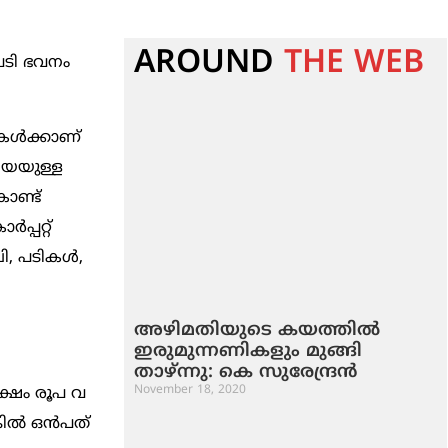
AROUND
THE WEB
നടപടി ഭവനം
കള്‍ക്കാണ്‌
രിയയുള്ള
ൊണ്ട്‌
്പറ്റ്‌
ബി, പടികള്‍,
അഴിമതിയുടെ കയത്തില്‍
ഇരുമുന്നണികളും മുങ്ങി
താഴ്ന്നു: കെ സുരേന്ദ്രന്‍
November 18, 2020
ക്ഷം രൂപ വ
്‍ ഒന്‍പത്‌