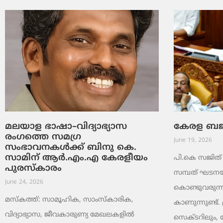
മലയാള ഭാഷാ–വിദ്യാഭ്യാസ
കേരള ബജറ്
രംഗത്തെ സമഗ്ര
June 19, 2026
സംഭാവനകൾക്ക് ബിനു കെ.
സാമിന് ആർ.എം.എ കേരളീയം
പി.കെ സജിത് ക
പുരസ്‌കാരം
സമ്പത് ഘടനയി
June 24, 2026
കൊണ്ടുവരുന്ന
മസ്കത്ത്: സാമൂഹിക, സാംസ്‌കാരിക,
കാണുന്നുണ്ട്. 
വിദ്യാഭ്യാസ, ജീവകാരുണ്യ മേഖലകളിൽ
സെക്ടറിലും,