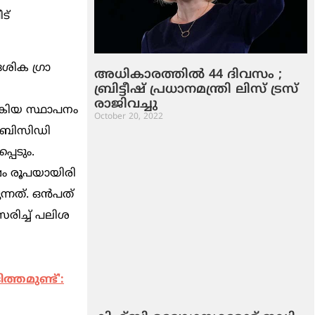
്‌
േശിക ഗ്രാ
അധികാരത്തില്‍ 44 ദിവസം ;
ബ്രിട്ടീഷ് പ്രധാനമന്ത്രി ലിസ് ട്രസ്
രാജിവച്ചു
്‍കിയ സ്ഥാപനം
October 20, 2022
 സബിസിഡി
പെടും.
്ഷം രൂപയായിരി
നത്‌. ഒന്‍പത്‌
സരിച്ച്‌ പലിശ
ത്തമുണ്ട്':