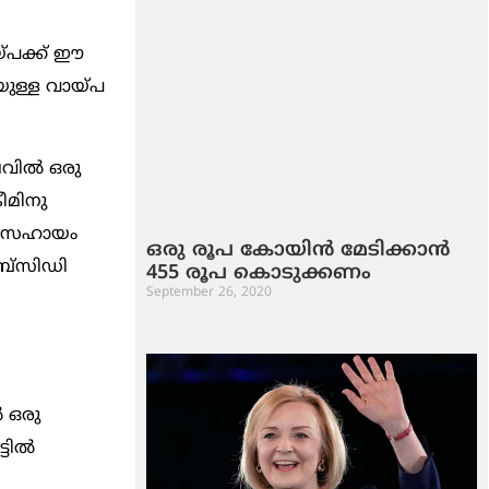
‌പക്ക്‌ ഈ
യുള്ള വായ്‌പ
വില്‍ ഒരു
കീമിനു
്തെ സഹായം
ഒരു രൂപ കോയിന്‍ മേടിക്കാന്‍
സബ്‌സിഡി
455 രൂപ കൊടുക്കണം
September 26, 2020
‍ ഒരു
ില്‍