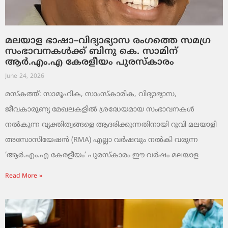
മലയാള ഭാഷാ–വിദ്യാഭ്യാസ രംഗത്തെ സമഗ്ര
സംഭാവനകൾക്ക് ബിനു കെ. സാമിന്
ആർ.എം.എ കേരളീയം പുരസ്‌കാരം
June 24, 2026
മസ്കത്ത്: സാമൂഹിക, സാംസ്‌കാരിക, വിദ്യാഭ്യാസ,
ജീവകാരുണ്യ മേഖലകളിൽ ശ്രദ്ധേയമായ സംഭാവനകൾ
നൽകുന്ന വ്യക്തിത്വങ്ങളെ ആദരിക്കുന്നതിനായി റൂവി മലയാളി
അസോസിയേഷൻ (RMA) എല്ലാ വർഷവും നൽകി വരുന്ന
‘ആർ.എം.എ കേരളീയം’ പുരസ്‌കാരം ഈ വർഷം മലയാള
Read More »