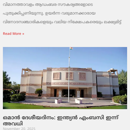
വിമാനത്താവളം ആഡംബര സൗകര്യങ്ങളോടെ
പുതുക്കിപ്പണിയുന്നു. ഉയർന്ന വരുമാനക്കാരായ
വിനോദസഞ്ചാരികളെയും വലിയ നിക്ഷേപകരെയും ലക്ഷ്യമിട്ട്
Read More »
ഒമാൻ ദേശീയദിനം: ഇന്ത്യൻ എംബസി ഇന്ന്
അവധി
November 20, 2025