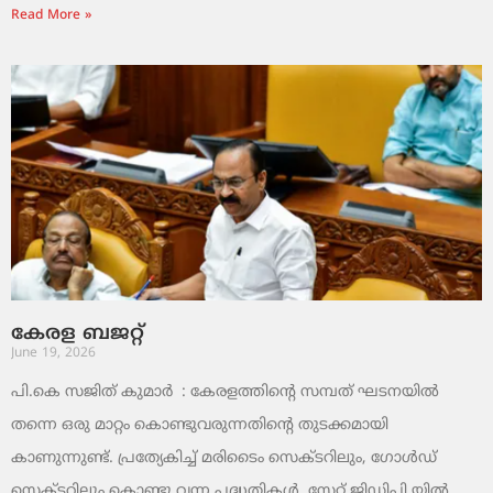
Read More »
കേരള ബജറ്റ്
June 19, 2026
പി.കെ സജിത് കുമാര്‍ : കേരളത്തിന്റെ സമ്പത് ഘടനയിൽ
തന്നെ ഒരു മാറ്റം കൊണ്ടുവരുന്നതിന്റെ തുടക്കമായി
കാണുന്നുണ്ട്. പ്രത്യേകിച്ച് മരിടൈം സെക്ടറിലും, ഗോൾഡ്
സെക്ടറിലും കൊണ്ടു വന്ന പദ്ധതികൾ. സ്റ്റേറ്റ് ജിഡിപി യിൽ