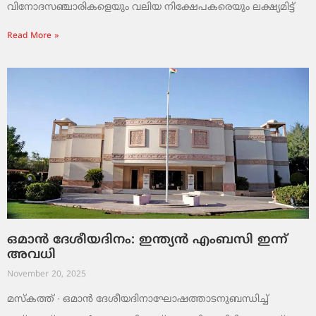
വിനോദസഞ്ചാരികളെയും വലിയ നിക്ഷേപകരെയും ലക്ഷ്യമിട്ട്
Read More »
ഒമാൻ ദേശീയദിനം: ഇന്ത്യൻ എംബസി ഇന്ന്
അവധി
November 20, 2025
മസ്‌കത്ത് ∙ ഒമാൻ ദേശീയദിനാഘോഷത്താടനുബന്ധിച്ച്