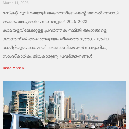
March 11, 2026
മസ്കറ്റ്: റൂവി മലയാളി അസോസിയേഷന്റെ ജനറൽ ബോഡി
യോഗം അടുത്തിടെ നടന്നപ്പോൾ 2026–2028
കാലയളവിലേക്കുള്ള പ്രവർത്തക സമിതി അംഗങ്ങളെ
കൗൺസിൽ അംഗങ്ങളെയും തിരഞ്ഞെടുത്തു. പുതിയ
കമ്മിറ്റിയുടെ ഭാഗമായി അസോസിയേഷൻ സാമൂഹിക,
സാംസ്‌കാരിക, ജീവകാരുണ്യ പ്രവർത്തനങ്ങൾ
Read More »