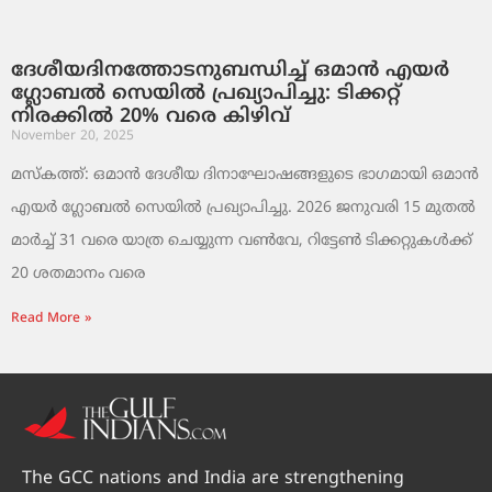
ദേശീയദിനത്തോടനുബന്ധിച്ച് ഒമാൻ എയർ
ഗ്ലോബൽ സെയിൽ പ്രഖ്യാപിച്ചു: ടിക്കറ്റ്
നിരക്കിൽ 20% വരെ കിഴിവ്
November 20, 2025
മസ്‌കത്ത്: ഒമാൻ ദേശീയ ദിനാഘോഷങ്ങളുടെ ഭാഗമായി ഒമാൻ
എയർ ഗ്ലോബൽ സെയിൽ പ്രഖ്യാപിച്ചു. 2026 ജനുവരി 15 മുതൽ
മാർച്ച് 31 വരെ യാത്ര ചെയ്യുന്ന വൺവേ, റിട്ടേൺ ടിക്കറ്റുകൾക്ക്
20 ശതമാനം വരെ
Read More »
The GCC nations and India are strengthening