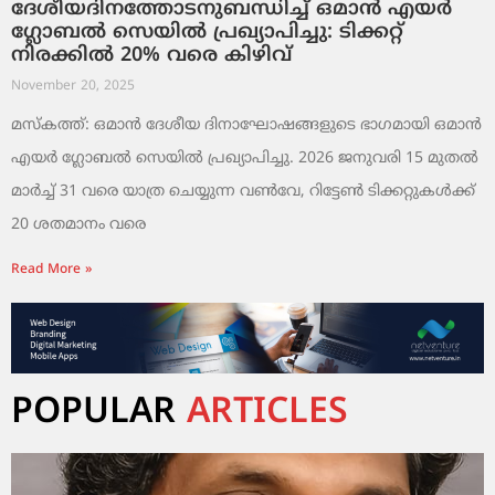
ദേശീയദിനത്തോടനുബന്ധിച്ച് ഒമാൻ എയർ
ഗ്ലോബൽ സെയിൽ പ്രഖ്യാപിച്ചു: ടിക്കറ്റ്
നിരക്കിൽ 20% വരെ കിഴിവ്
November 20, 2025
മസ്‌കത്ത്: ഒമാൻ ദേശീയ ദിനാഘോഷങ്ങളുടെ ഭാഗമായി ഒമാൻ
എയർ ഗ്ലോബൽ സെയിൽ പ്രഖ്യാപിച്ചു. 2026 ജനുവരി 15 മുതൽ
മാർച്ച് 31 വരെ യാത്ര ചെയ്യുന്ന വൺവേ, റിട്ടേൺ ടിക്കറ്റുകൾക്ക്
20 ശതമാനം വരെ
Read More »
POPULAR
ARTICLES