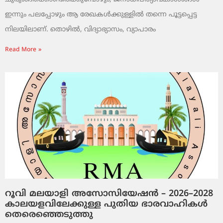
ഇന്നും പലപ്പോഴും ആ രേഖകൾക്കുള്ളിൽ തന്നെ പൂട്ടപ്പെട്ട
നിലയിലാണ്. തൊഴിൽ, വിദ്യാഭ്യാസം, വ്യാപാരം
Read More »
റൂവി മലയാളി അസോസിയേഷൻ – 2026–2028
കാലയളവിലേക്കുള്ള പുതിയ ഭാരവാഹികൾ
തെരെഞ്ഞെടുത്തു