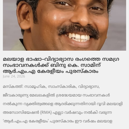
മലയാള ഭാഷാ–വിദ്യാഭ്യാസ രംഗത്തെ സമഗ്ര
സംഭാവനകൾക്ക് ബിനു കെ. സാമിന്
ആർ.എം.എ കേരളീയം പുരസ്‌കാരം
June 24, 2026
മസ്കത്ത്: സാമൂഹിക, സാംസ്‌കാരിക, വിദ്യാഭ്യാസ,
ജീവകാരുണ്യ മേഖലകളിൽ ശ്രദ്ധേയമായ സംഭാവനകൾ
നൽകുന്ന വ്യക്തിത്വങ്ങളെ ആദരിക്കുന്നതിനായി റൂവി മലയാളി
അസോസിയേഷൻ (RMA) എല്ലാ വർഷവും നൽകി വരുന്ന
‘ആർ.എം.എ കേരളീയം’ പുരസ്‌കാരം ഈ വർഷം മലയാള