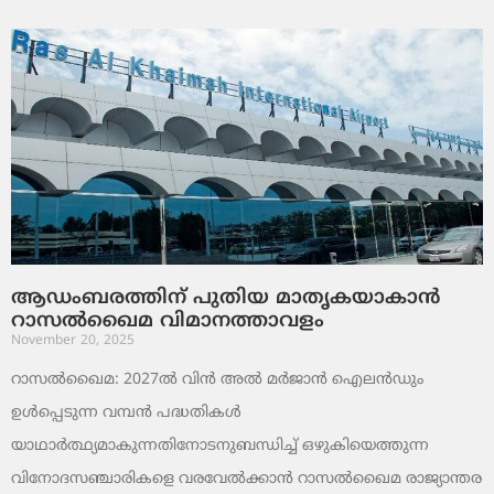
ആഡംബരത്തിന് പുതിയ മാതൃകയാകാൻ
റാസൽഖൈമ വിമാനത്താവളം
November 20, 2025
റാസൽഖൈമ: 2027ൽ വിൻ അൽ മർജാൻ ഐലൻഡും
ഉൾപ്പെടുന്ന വമ്പൻ പദ്ധതികൾ
യാഥാർത്ഥ്യമാകുന്നതിനോടനുബന്ധിച്ച് ഒഴുകിയെത്തുന്ന
വിനോദസഞ്ചാരികളെ വരവേൽക്കാൻ റാസൽഖൈമ രാജ്യാന്തര