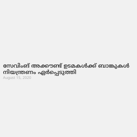
സേവിംങ് അക്കൗണ്ട് ഉടമകള്‍ക്ക് ബാങ്കുകൾ
നിയന്ത്രണം ഏര്‍പ്പെടുത്തി
August 15, 2020