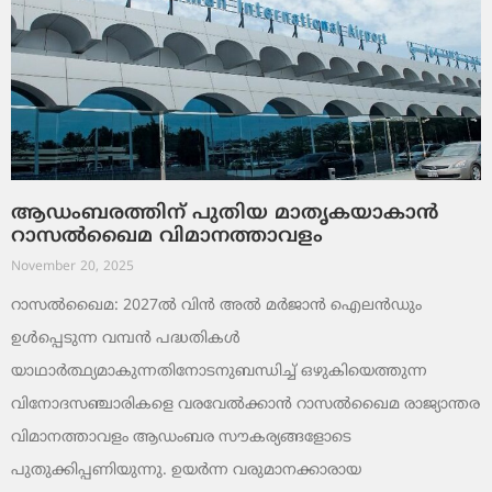
ആഡംബരത്തിന് പുതിയ മാതൃകയാകാൻ
റാസൽഖൈമ വിമാനത്താവളം
November 20, 2025
റാസൽഖൈമ: 2027ൽ വിൻ അൽ മർജാൻ ഐലൻഡും
ഉൾപ്പെടുന്ന വമ്പൻ പദ്ധതികൾ
യാഥാർത്ഥ്യമാകുന്നതിനോടനുബന്ധിച്ച് ഒഴുകിയെത്തുന്ന
വിനോദസഞ്ചാരികളെ വരവേൽക്കാൻ റാസൽഖൈമ രാജ്യാന്തര
വിമാനത്താവളം ആഡംബര സൗകര്യങ്ങളോടെ
പുതുക്കിപ്പണിയുന്നു. ഉയർന്ന വരുമാനക്കാരായ