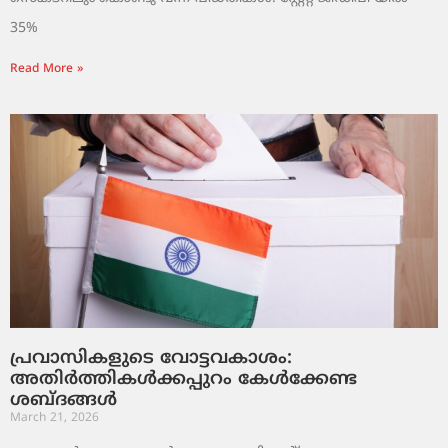
35%
Read More »
പ്രവാസികളുടെ വോട്ടവകാശം:
അതിർത്തികൾക്കപ്പുറം കേൾക്കേണ്ട
ശബ്ദങ്ങൾ
March 21, 2026