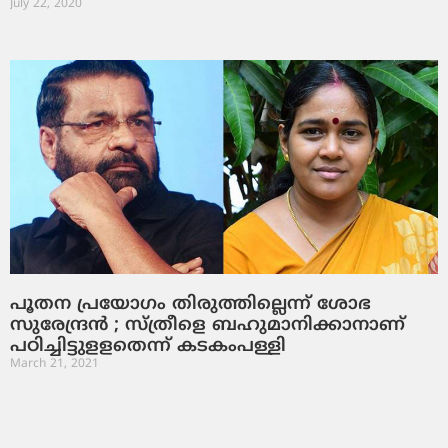
July 22, 2020
പൂതന പ്രയോഗം തിരുത്തില്ലെന്ന് ശോഭ
സുരേന്ദ്രന്‍ ; സ്ത്രീളെ ബഹുമാനിക്കാനാണ്
പഠിച്ചിട്ടുളളതെന്ന് കടകംപള്ളി
March 21, 2021