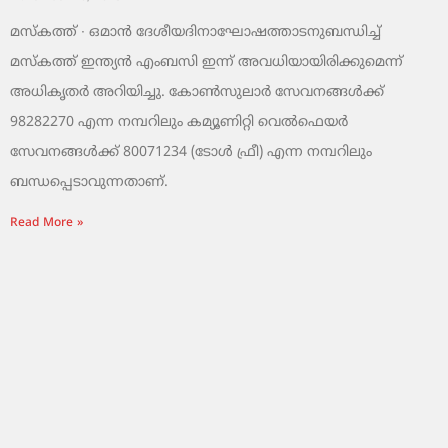
മസ്‌കത്ത് ∙ ഒമാൻ ദേശീയദിനാഘോഷത്താടനുബന്ധിച്ച്
മസ്‌കത്ത് ഇന്ത്യൻ എംബസി ഇന്ന് അവധിയായിരിക്കുമെന്ന്
അധികൃതർ അറിയിച്ചു. കോൺസുലാർ സേവനങ്ങൾക്ക്
98282270 എന്ന നമ്പറിലും കമ്യൂണിറ്റി വെൽഫെയർ
സേവനങ്ങൾക്ക് 80071234 (ടോൾ ഫ്രീ) എന്ന നമ്പറിലും
ബന്ധപ്പെടാവുന്നതാണ്.
Read More »