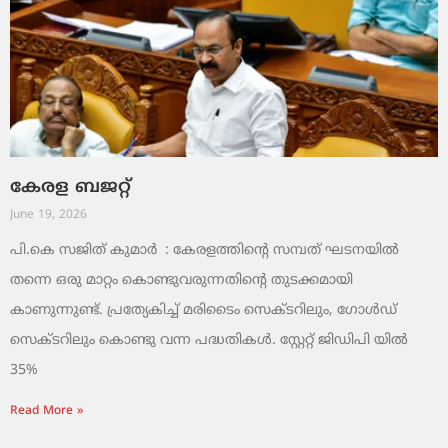
കേരള ബജറ്റ്
June 19, 2026
പി.കെ സജിത് കുമാര്‍ : കേരളത്തിന്റെ സമ്പത് ഘടനയിൽ
തന്നെ ഒരു മാറ്റം കൊണ്ടുവരുന്നതിന്റെ തുടക്കമായി
കാണുന്നുണ്ട്. പ്രത്യേകിച്ച് മരിടൈം സെക്ടറിലും, ഗോൾഡ്
സെക്ടറിലും കൊണ്ടു വന്ന പദ്ധതികൾ. സ്റ്റേറ്റ് ജിഡിപി യിൽ
35%
Read More »