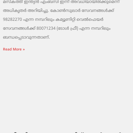
മസ്‌കത്ത് ഇന്ത്യൻ എംബസി ഇന്ന് അവധിയായിരിക്കുമെന്ന്
അധികൃതർ അറിയിച്ചു. കോൺസുലാർ സേവനങ്ങൾക്ക്
98282270 എന്ന നമ്പറിലും കമ്യൂണിറ്റി വെൽഫെയർ
സേവനങ്ങൾക്ക് 80071234 (ടോൾ ഫ്രീ) എന്ന നമ്പറിലും
ബന്ധപ്പെടാവുന്നതാണ്.
Read More »