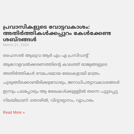
പ്രവാസികളുടെ വോട്ടവകാശം:
അതിർത്തികൾക്കപ്പുറം കേൾക്കേണ്ട
ശബ്ദങ്ങൾ
March 21, 2026
ഫൈസൽ ആലുവ ആർ എം എ പ്രസിഡന്റ്
ആഗോളവൽക്കരണത്തിന്റെ കാലത്ത് രാജ്യങ്ങളുടെ
അതിർത്തികൾ ഭൗമപരമായ രേഖകളായി മാത്രം
ചുരുങ്ങിക്കൊണ്ടിരിക്കുമ്പോഴും, ജനാധിപത്യാവകാശങ്ങൾ
ഇന്നും പലപ്പോഴും ആ രേഖകൾക്കുള്ളിൽ തന്നെ പൂട്ടപ്പെട്ട
നിലയിലാണ്. തൊഴിൽ, വിദ്യാഭ്യാസം, വ്യാപാരം
Read More »