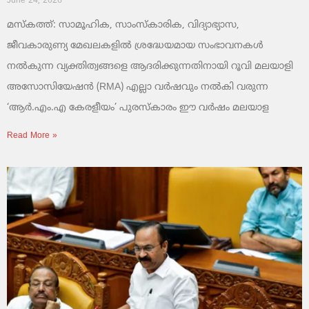
June 24, 2026
മസ്കത്ത്: സാമൂഹിക, സാംസ്‌കാരിക, വിദ്യാഭ്യാസ,
ജീവകാരുണ്യ മേഖലകളിൽ ശ്രദ്ധേയമായ സംഭാവനകൾ
നൽകുന്ന വ്യക്തിത്വങ്ങളെ ആദരിക്കുന്നതിനായി റൂവി മലയാളി
അസോസിയേഷൻ (RMA) എല്ലാ വർഷവും നൽകി വരുന്ന
‘ആർ.എം.എ കേരളീയം’ പുരസ്‌കാരം ഈ വർഷം മലയാള
Read More »