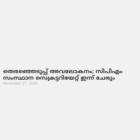
തെരഞ്ഞെടുപ്പ് അവലോകനം; സിപിഎം
സംസ്ഥാന സെക്രട്ടറിയേറ്റ് ഇന്ന് ചേരും
November 27, 2020