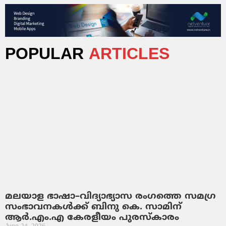
POPULAR
ARTICLES
മലയാള ഭാഷാ–വിദ്യാഭ്യാസ രംഗത്തെ സമഗ്ര
സംഭാവനകൾക്ക് ബിനു കെ. സാമിന്
ആർ.എം.എ കേരളീയം പുരസ്‌കാരം