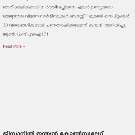
താത്കാലികമായി നിർത്തിവച്ചിരുന്ന എയർ ഇന്ത്യയുടെ
രാജ്യാന്തര വിമാന സർവീസുകൾ ഓഗസ്റ്റ് 1 മുതൽ സെപ്റ്റംബർ
30 വരെ ഭാഗികമായി പുനരാരംഭിക്കുമെന്ന് കമ്പനി അറിയിച്ചു.
ജൂൺ 12-ന് എഐ171
Read More »
ജിസാനിൽ ഇന്ത്യൻ കോൺസുലേറ്റ്