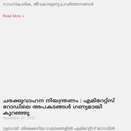
സാംസ്‌കാരിക, ജീവകാരുണ്യ പ്രവർത്തനങ്ങൾ
Read More »
ചരക്കുവാഹന നിയന്ത്രണം : എമിറേറ്റ്സ്
റോഡിലെ അപകടങ്ങൾ ഗണ്യമായി
കുറഞ്ഞു
November 20, 2025
ദുബായ്: തിരക്കേറിയ സമയങ്ങളിൽ എമിറേറ്റ്സ് റോഡിൽ