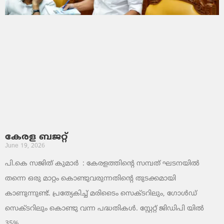
കേരള ബജറ്റ്
June 19, 2026
പി.കെ സജിത് കുമാര്‍ : കേരളത്തിന്റെ സമ്പത് ഘടനയിൽ
തന്നെ ഒരു മാറ്റം കൊണ്ടുവരുന്നതിന്റെ തുടക്കമായി
കാണുന്നുണ്ട്. പ്രത്യേകിച്ച് മരിടൈം സെക്ടറിലും, ഗോൾഡ്
സെക്ടറിലും കൊണ്ടു വന്ന പദ്ധതികൾ. സ്റ്റേറ്റ് ജിഡിപി യിൽ
35%