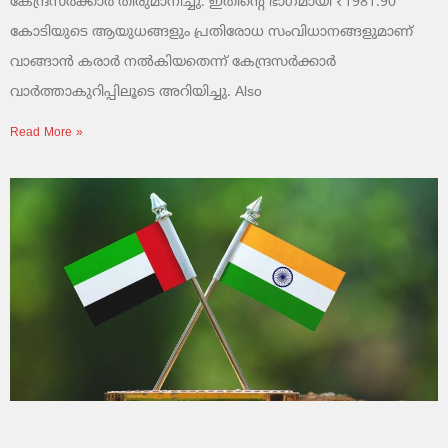
കേന്ദ്രസർക്കാർ തീരുമാനിച്ചു. ഇതിന്റെ ഭാഗമായി ₹1981.90
കോടിയുടെ ആയുധങ്ങളും പ്രതിരോധ സംവിധാനങ്ങളുമാണ്
വാങ്ങാൻ കരാർ നൽകിയതെന്ന് കേന്ദ്രസർക്കാർ
വാർത്താകുറിപ്പിലൂടെ അറിയിച്ചു. Also
Read More »