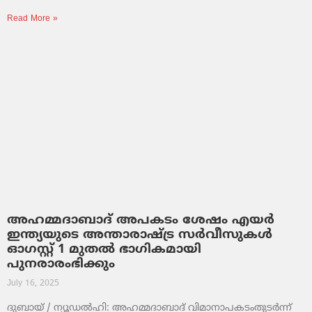
Read More »
അഹമ്മദാബാദ് അപകടം ശേഷം എയർ
ഇന്ത്യയുടെ അന്താരാഷ്ട്ര സർവീസുകൾ
ഓഗസ്റ്റ് 1 മുതൽ ഭാഗികമായി
പുനരാരംഭിക്കും
July 16, 2025
ദുബായ് / ന്യൂഡൽഹി: അഹമ്മദാബാദ് വിമാനാപകടംതുടർന്ന്