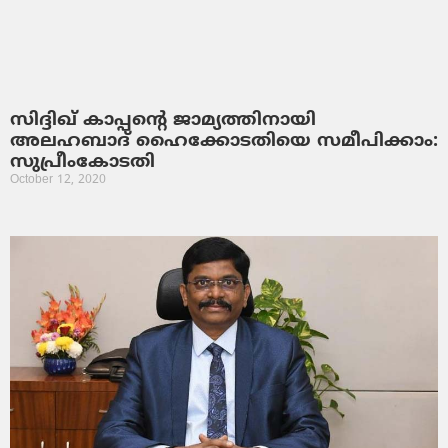
സിദ്ദിഖ് കാപ്പന്റെ ജാമ്യത്തിനായി
അലഹബാദ് ഹൈക്കോടതിയെ സമീപിക്കാം:
സുപ്രീംകോടതി
October 12, 2020