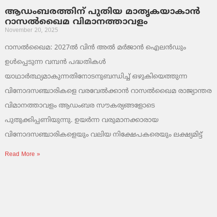
ആഡംബരത്തിന് പുതിയ മാതൃകയാകാൻ
റാസൽഖൈമ വിമാനത്താവളം
November 20, 2025
റാസൽഖൈമ: 2027ൽ വിൻ അൽ മർജാൻ ഐലൻഡും
ഉൾപ്പെടുന്ന വമ്പൻ പദ്ധതികൾ
യാഥാർത്ഥ്യമാകുന്നതിനോടനുബന്ധിച്ച് ഒഴുകിയെത്തുന്ന
വിനോദസഞ്ചാരികളെ വരവേൽക്കാൻ റാസൽഖൈമ രാജ്യാന്തര
വിമാനത്താവളം ആഡംബര സൗകര്യങ്ങളോടെ
പുതുക്കിപ്പണിയുന്നു. ഉയർന്ന വരുമാനക്കാരായ
വിനോദസഞ്ചാരികളെയും വലിയ നിക്ഷേപകരെയും ലക്ഷ്യമിട്ട്
Read More »