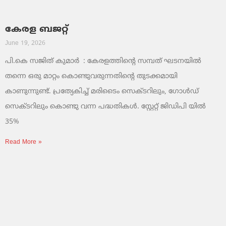
കേരള ബജറ്റ്
June 19, 2026
പി.കെ സജിത് കുമാര്‍ : കേരളത്തിന്റെ സമ്പത് ഘടനയിൽ
തന്നെ ഒരു മാറ്റം കൊണ്ടുവരുന്നതിന്റെ തുടക്കമായി
കാണുന്നുണ്ട്. പ്രത്യേകിച്ച് മരിടൈം സെക്ടറിലും, ഗോൾഡ്
സെക്ടറിലും കൊണ്ടു വന്ന പദ്ധതികൾ. സ്റ്റേറ്റ് ജിഡിപി യിൽ
35%
Read More »